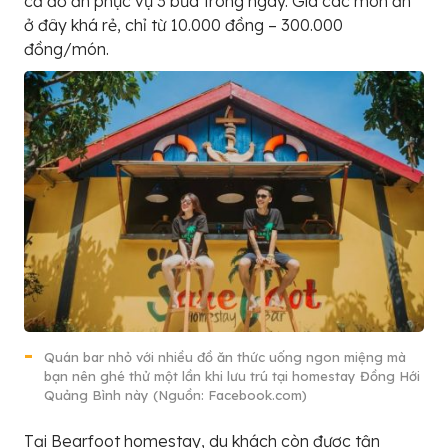
cả đồ ăn phục vụ 3 bữa trong ngày. Giá các món ăn
ở đây khá rẻ, chỉ từ 10.000 đồng – 300.000
đồng/món.
Quán bar nhỏ với nhiều đồ ăn thức uống ngon miệng mà
bạn nên ghé thử một lần khi lưu trú tại homestay Đồng Hới
Quảng Bình này (Nguồn: Facebook.com)
Tại Bearfoot homestay, du khách còn được tận