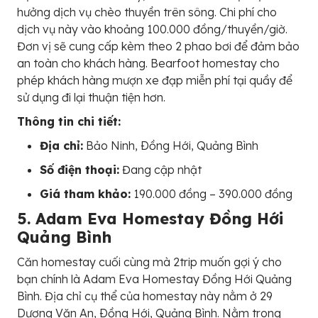
hưởng dịch vụ chèo thuyền trên sông. Chi phí cho
dịch vụ này vào khoảng 100.000 đồng/thuyền/giờ.
Đơn vị sẽ cung cấp kèm theo 2 phao bơi để đảm bảo
an toàn cho khách hàng. Bearfoot homestay cho
phép khách hàng mượn xe đạp miễn phí tại quầy để
sử dụng đi lại thuận tiện hơn.
Thông tin chi tiết:
Địa chỉ:
Bảo Ninh, Ðồng Hới, Quảng Bình
Số điện thoại:
Đang cập nhật
Giá tham khảo:
190.000 đồng – 390.000 đồng
5. Adam Eva Homestay Đồng Hới
Quảng Bình
Căn homestay cuối cùng mà 2trip muốn gợi ý cho
bạn chính là Adam Eva Homestay Đồng Hới Quảng
Bình. Địa chỉ cụ thể của homestay này nằm ở 29
Dương Văn An, Ðồng Hới, Quảng Bình. Nằm trong