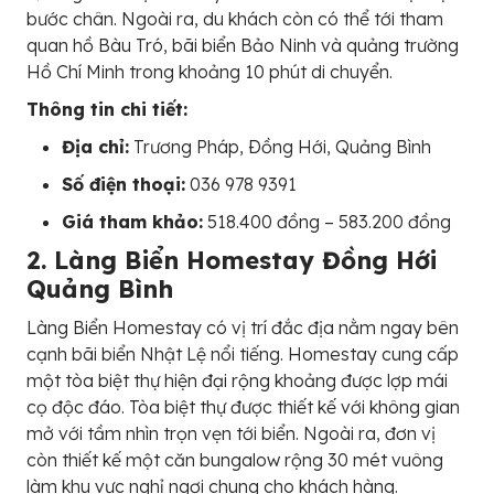
bước chân. Ngoài ra, du khách còn có thể tới tham
quan hồ Bàu Tró, bãi biển Bảo Ninh và quảng trường
Hồ Chí Minh trong khoảng 10 phút di chuyển.
Thông tin chi tiết:
Địa chỉ:
Trương Pháp, Ðồng Hới, Quảng Bình
Số điện thoại:
036 978 9391
Giá tham khảo:
518.400 đồng – 583.200 đồng
2. Làng Biển Homestay Đồng Hới
Quảng Bình
Làng Biển Homestay có vị trí đắc địa nằm ngay bên
cạnh bãi biển Nhật Lệ nổi tiếng. Homestay cung cấp
một tòa biệt thự hiện đại rộng khoảng được lợp mái
cọ độc đáo. Tòa biệt thự được thiết kế với không gian
mở với tầm nhìn trọn vẹn tới biển. Ngoài ra, đơn vị
còn thiết kế một căn bungalow rộng 30 mét vuông
làm khu vực nghỉ ngơi chung cho khách hàng.