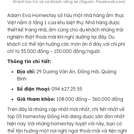
khách lưu trú và cả khách vãng lai (Nguồn: Facebook.com)
Adam Eva Homestay sở hữu một nhà hàng ẩm thực
Việt nằm ở tầng 1 của khu biệt thự. Nhà hàng được
thiết kế trang nhã, ấm cúng cho du khách những trải
nghiệm thật thoải mái khi nghỉ dưỡng tại đây. Du
khách có thể tận hưởng các món ăn ở đây với chi phí
chỉ từ 35.000 đồng – 150.000 đồng/người.
Thông tin chi tiết:
Địa chỉ:
29 Dương Văn An, Ðồng Hới, Quảng
Bình
Số điện thoại:
094 627 25 55
Giá tham khảo:
108.000 đồng – 360.000 đồng
Trên đây là những cập nhất mới nhất, chi tiết nhất về
top 05 homestay Đồng Hới đang được săn đón nhất
hiện nay. Với những homestay tuyệt vời này, bạn có
thể tận hưởng một nơi nghỉ ngơi thoải mái và tiện nghi