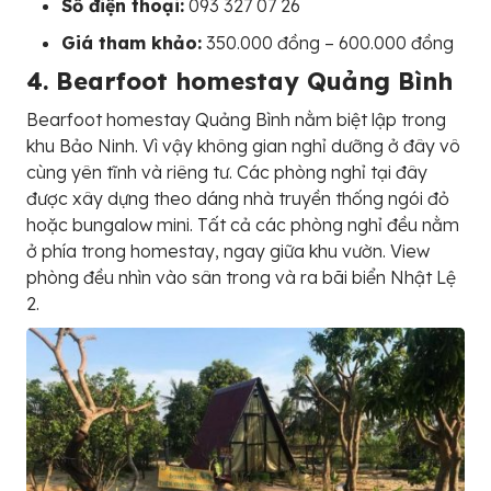
Số điện thoại:
093 327 07 26
Giá tham khảo:
350.000 đồng – 600.000 đồng
4. Bearfoot homestay Quảng Bình
Bearfoot homestay Quảng Bình nằm biệt lập trong
khu Bảo Ninh. Vì vậy không gian nghỉ dưỡng ở đây vô
cùng yên tĩnh và riêng tư. Các phòng nghỉ tại đây
được xây dựng theo dáng nhà truyền thống ngói đỏ
hoặc bungalow mini. Tất cả các phòng nghỉ đều nằm
ở phía trong homestay, ngay giữa khu vườn. View
phòng đều nhìn vào sân trong và ra bãi biển Nhật Lệ
2.