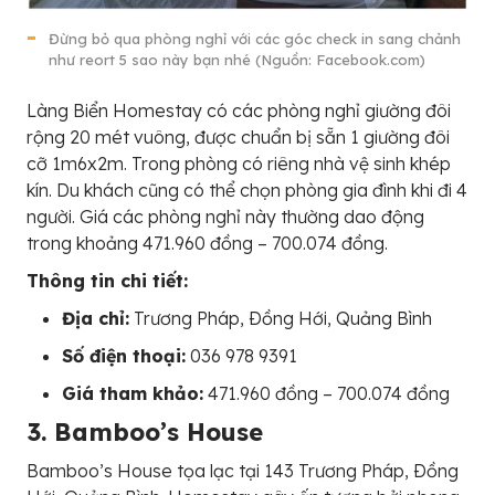
Đừng bỏ qua phòng nghỉ với các góc check in sang chảnh
như reort 5 sao này bạn nhé (Nguồn: Facebook.com)
Làng Biển Homestay có các phòng nghỉ giường đôi
rộng 20 mét vuông, được chuẩn bị sẵn 1 giường đôi
cỡ 1m6x2m. Trong phòng có riêng nhà vệ sinh khép
kín. Du khách cũng có thể chọn phòng gia đình khi đi 4
người. Giá các phòng nghỉ này thường dao động
trong khoảng 471.960 đồng – 700.074 đồng.
Thông tin chi tiết:
Địa chỉ:
Trương Pháp, Ðồng Hới, Quảng Bình
Số điện thoại:
036 978 9391
Giá tham khảo:
471.960 đồng – 700.074 đồng
3. Bamboo’s House
Bamboo’s House tọa lạc tại 143 Trương Pháp, Ðồng