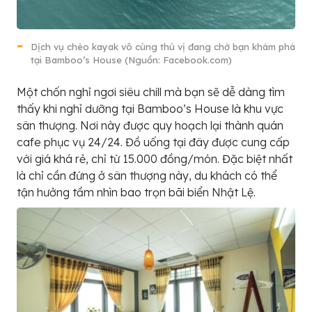
Dịch vụ chèo kayak vô cùng thú vị đang chờ bạn khám phá
tại Bamboo’s House (Nguồn: Facebook.com)
Một chốn nghỉ ngơi siêu chill mà bạn sẽ dễ dàng tìm
thấy khi nghỉ dưỡng tại Bamboo’s House là khu vực
sân thượng. Nơi này được quy hoạch lại thành quán
cafe phục vụ 24/24. Đồ uống tại đây được cung cấp
với giá khá rẻ, chỉ từ 15.000 đồng/món. Đặc biệt nhất
là chỉ cần đứng ở sân thượng này, du khách có thể
tận hưởng tầm nhìn bao trọn bãi biển Nhật Lệ.