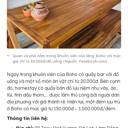
Quan cà phê nằm trong khuôn viên của làng Boho với mức
giá chỉ từ 20.000đ/đồ uống (Nguồn: Facebook.com)
Ngay trong khuôn viên của Boho có quầy bar với đồ
uống và một số món ăn vặt chỉ từ 20.000đ. Bên cạnh
đó, homestay có quầy bán đồ lưu niệm như váy, áo,
túi, tinh dầu thơm,… được làm thủ công bởi người dân
địa phương với giá thành rẻ. Hiện tại, một đêm lưu trú
ở Boho có mức giá từ 150.000đ – 1.000.000đ/đêm.
Thông tin liên hệ: