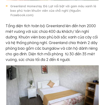
Greenland Homestay Đà Lạt nổi bật với gam màu xanh lá
bao phủ toàn khuôn viên của chỗ nghỉ (Nguồn:
Fcaebook.com)
Tổng diện tích toàn bộ Greenland lên đến hơn 2000
mét vuông với sức chứa 400 du khách/ lần nghỉ
dưỡng. Khuôn viên bao phủ bởi sắc xanh của cây cối
và hệ thống phòng nghỉ. Greenland chia thành 2 dãy
phòng bao gồm các bungalow và căn hộ dành riêng
cho gia đình. Diện tích mỗi phòng từ 30 đến 35 mét
vuông, sức chứa tối đa 2 đến 4 người.