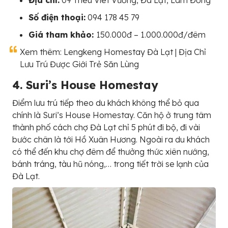
Địa chỉ:
09 Trieu Viet Vương, Đà Lạt, Lâm Đồng
Số điện thoại:
094 178 45 79
Giá tham khảo:
150.000đ – 1.000.000đ/đêm
Xem thêm: Lengkeng Homestay Đà Lạt | Địa Chỉ
Lưu Trú Được Giới Trẻ Săn Lùng
4. Suri’s House Homestay
Điểm lưu trú tiếp theo du khách không thể bỏ qua
chính là Suri’s House Homestay. Căn hộ ở trung tâm
thành phố cách chợ Đà Lạt chỉ 5 phút đi bộ, đi vài
bước chân là tới Hồ Xuân Hương. Ngoài ra du khách
có thể đến khu chợ đêm để thưởng thức xiên nướng,
bánh tráng, tàu hũ nóng,… trong tiết trời se lạnh của
Đà Lạt.