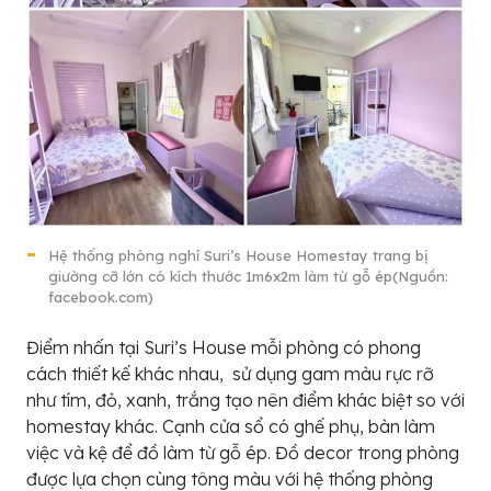
Hệ thống phòng nghỉ Suri’s House Homestay trang bị
giường cỡ lớn có kích thước 1m6x2m làm từ gỗ ép(Nguồn:
facebook.com)
Điểm nhấn tại Suri’s House mỗi phòng có phong
cách thiết kế khác nhau, sử dụng gam màu rực rỡ
như tím, đỏ, xanh, trắng tạo nên điểm khác biệt so với
homestay khác. Cạnh cửa sổ có ghế phụ, bàn làm
việc và kệ để đồ làm từ gỗ ép. Đồ decor trong phòng
được lựa chọn cùng tông màu với hệ thống phòng