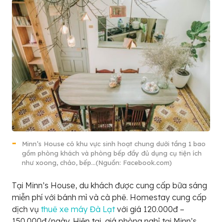
Minn’s House có khu vực sinh hoạt chung dưới tầng 1 bao
gồm phòng khách và phòng bếp đầy đủ dụng cụ tiện ích
như xoong, chảo, bếp…(Nguồn: Facebook.com)
Tại Minn’s House, du khách được cung cấp bữa sáng
miễn phí với bánh mì và cà phê. Homestay cung cấp
dịch vụ
thuê xe máy Đà Lạt
với giá 120.000đ –
150.000đ/ngày. Hiện tại, giá phòng nghỉ tại Minn’s