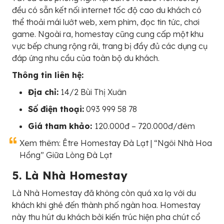
đều có sẵn kết nối internet tốc độ cao du khách có
thể thoải mái lướt web, xem phim, đọc tin tức, chơi
game. Ngoài ra, homestay cũng cung cấp một khu
vực bếp chung rộng rãi, trang bị đầy đủ các dụng cụ
đáp ứng nhu cầu của toàn bộ du khách.
Thông tin liên hệ:
Địa chỉ:
14/2 Bùi Thị Xuân
Số điện thoại:
093 999 58 78
Giá tham khảo:
120.000đ – 720.000đ/đêm
Xem thêm: Être Homestay Đà Lạt | “Ngôi Nhà Hoa
Hồng” Giữa Lòng Đà Lạt
5. Là Nhà Homestay
Là Nhà Homestay đã không còn quá xa lạ với du
khách khi ghé đến thành phố ngàn hoa. Homestay
này thu hút du khách bởi kiến trúc hiện pha chút cổ