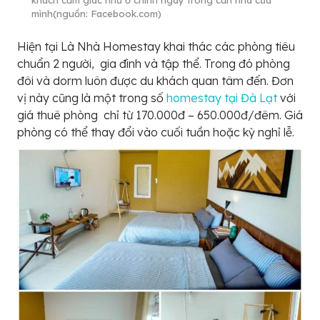
khách cảm giác như ở chính ngay trong căn nhà của
mình(nguồn: Facebook.com)
Hiện tại Là Nhà Homestay khai thác các phòng tiêu
chuẩn 2 người, gia đình và tập thể. Trong đó phòng
đôi và dorm luôn được du khách quan tâm đến. Đơn
vị này cũng là một trong số
homestay tại Đà Lạt
với
giá thuê phòng chỉ từ 170.000đ – 650.000đ/đêm. Giá
phòng có thể thay đổi vào cuối tuần hoặc kỳ nghỉ lễ.