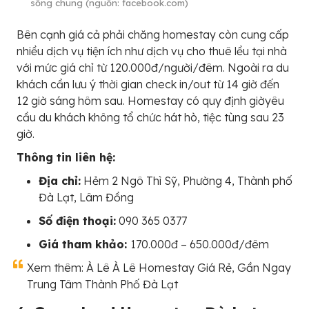
sống chung (nguồn: facebook.com)
Bên cạnh giá cả phải chăng homestay còn cung cấp
nhiều dịch vụ tiện ích như dịch vụ cho thuê lều tại nhà
với mức giá chỉ từ 120.000đ/người/đêm. Ngoài ra du
khách cần lưu ý thời gian check in/out từ 14 giờ đến
12 giờ sáng hôm sau. Homestay có quy định giờyêu
cầu du khách không tổ chức hát hò, tiệc tùng sau 23
giờ.
Thông tin liên hệ:
Địa chỉ:
Hẻm 2 Ngô Thì Sỹ, Phường 4, Thành phố
Đà Lạt, Lâm Đồng
Số điện thoại:
090 365 0377
Giá tham khảo:
170.000đ – 650.000đ/đêm
Xem thêm: À Lê À Lê Homestay Giá Rẻ, Gần Ngay
Trung Tâm Thành Phố Đà Lạt