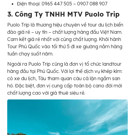
Điện thoại: 0965 447 505 – 0907 088 907
3. Công Ty TNHH MTV Puolo Trip
Puolo Trip là thương hiệu chuyên về tour du lịch biển
đảo giá rẻ – uy tín – chất lượng hàng đầu Việt Nam.
Cam kết giá rẻ nhất với cùng chất lượng. Khởi hành
Tour Phú Quốc vào tối thứ 5 đi xe giường nằm hàng
tuần chạy suốt năm.
Ngoài ra Puolo Trip cũng là đơn vị tổ chức landtour
hàng đầu tại Phú Quốc. Với lợi thế dịch vụ khép kím:
có xe du lịch, Tàu tham quan câu cá lặn ngắm san
hô. Đặc biệt, đơn vị cung cấp toàn bộ cano đời mới
chất lượng cao với giá thuê siêu rẻ.