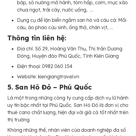
bớp, sò nướng mỡ hành, tôm hấp, cơm, mực xào
chua ngọt, trái cây, nước uống, …
Dụng cụ để lặn biển ngắm san hô và câu cá: Mồi
câu, áo phao cứu sinh, ống thở, chân vịt, …
Thông tin liên hệ:
Địa chỉ: Số 29, Hoàng Văn Thụ, Thị trấn Dương
Đông, Huyện đảo Phú Quốc, Tỉnh Kiên Giang
Điện thoại: 0982 060 154
Website: kiengiangtravel.vn
5. San Hô Đỏ – Phú Quốc
Là một trong những công ty cung cấp dịch vụ lữ hành
uy tín bậc nhất tại Phú Quốc. San Hô Đỏ là đơn vị cho
thuê cano chất lượng, hiện đại với giá cả tốt nhất trên
thị trường.
Không những thế, nhân viên của doanh nghiệp đa số