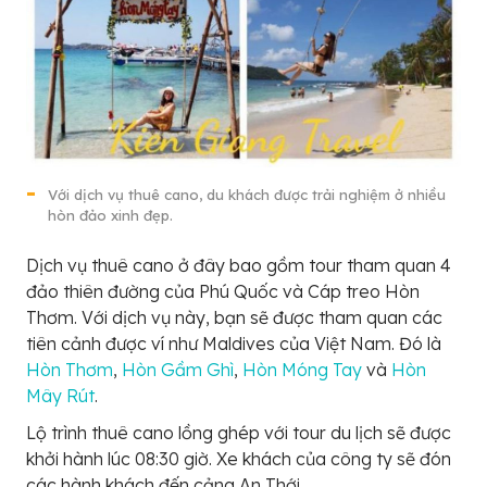
Với dịch vụ thuê cano, du khách được trải nghiệm ở nhiều
hòn đảo xinh đẹp.
Dịch vụ thuê cano ở đây bao gồm tour tham quan 4
đảo thiên đường của Phú Quốc và Cáp treo Hòn
Thơm. Với dịch vụ này, bạn sẽ được tham quan các
tiên cảnh được ví như Maldives của Việt Nam. Đó là
Hòn Thơm
,
Hòn Gầm Ghì
,
Hòn Móng Tay
và
Hòn
Mây Rút
.
Lộ trình thuê cano lồng ghép với tour du lịch sẽ được
khởi hành lúc 08:30 giờ. Xe khách của công ty sẽ đón
các hành khách đến cảng An Thới.