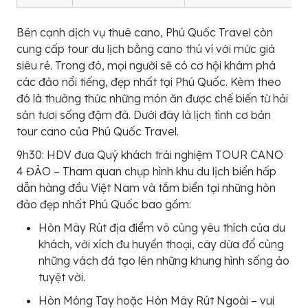
Bên cạnh dịch vụ thuê cano, Phú Quốc Travel còn
cung cấp tour du lịch bằng cano thú ví với mức giá
siêu rẻ. Trong đó, mọi người sẽ có cơ hội khám phá
các đảo nổi tiếng, đẹp nhất tại Phú Quốc. Kèm theo
đó là thưởng thức những món ăn được chế biến từ hải
sản tươi sống đậm đà. Dưới đây là lịch tình cơ bản
tour cano của Phú Quốc Travel.
9h30: HDV đưa Quý khách trải nghiệm TOUR CANO
4 ĐẢO – Tham quan chụp hình khu du lịch biển hấp
dẫn hàng đầu Việt Nam và tắm biển tại những hòn
đảo đẹp nhất Phú Quốc bao gồm:
Hòn Mây Rút địa điểm vô cùng yêu thích của du
khách, với xích đu huyền thoại, cây dừa đổ cùng
những vách đá tạo lên những khung hình sống ảo
tuyệt vời.
Hòn Móng Tay hoặc Hòn Mây Rút Ngoài – vui