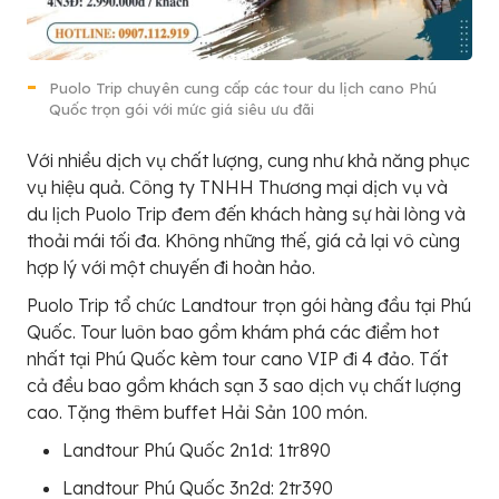
Puolo Trip chuyên cung cấp các tour du lịch cano Phú
Quốc trọn gói với mức giá siêu ưu đãi
Với nhiều dịch vụ chất lượng, cung như khả năng phục
vụ hiệu quả. Công ty TNHH Thương mại dịch vụ và
du lịch Puolo Trip đem đến khách hàng sự hài lòng và
thoải mái tối đa. Không những thế, giá cả lại vô cùng
hợp lý với một chuyến đi hoàn hảo.
Puolo Trip tổ chức Landtour trọn gói hàng đầu tại Phú
Quốc. Tour luôn bao gồm khám phá các điểm hot
nhất tại Phú Quốc kèm tour cano VIP đi 4 đảo. Tất
cả đều bao gồm khách sạn 3 sao dịch vụ chất lượng
cao. Tặng thêm buffet Hải Sản 100 món.
Landtour Phú Quốc 2n1d: 1tr890
Landtour Phú Quốc 3n2d: 2tr390