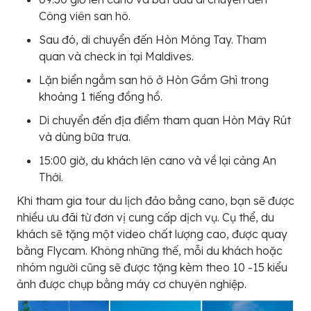
Công viên san hô.
Sau đó, di chuyển đến Hòn Móng Tay. Tham
quan và check in tại Maldives.
Lặn biển ngắm san hô ở Hòn Gầm Ghì trong
khoảng 1 tiếng đồng hồ.
Di chuyển đến địa điểm tham quan Hòn Mây Rút
và dùng bữa trưa.
15:00 giờ, du khách lên cano và về lại cảng An
Thới.
Khi tham gia tour du lịch đảo bằng cano, bạn sẽ được
nhiều ưu đãi từ đơn vị cung cấp dịch vụ. Cụ thể, du
khách sẽ tặng một video chất lượng cao, được quay
bằng Flycam. Không những thế, mỗi du khách hoặc
nhóm người cũng sẽ được tặng kèm theo 10 -15 kiểu
ảnh được chụp bằng máy cơ chuyên nghiệp.