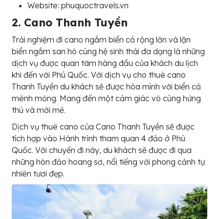
Website: phuquoctravels.vn
2. Cano Thanh Tuyền
Trải nghiệm đi cano ngắm biển cả rộng lớn và lặn
biển ngắm san hô cùng hệ sinh thái đa dạng là những
dịch vụ được quan tâm hàng đầu của khách du lịch
khi đến với Phú Quốc. Với dịch vụ cho thuê cano
Thanh Tuyền du khách sẽ được hòa mình với biển cả
mênh mông. Mang đến một cảm giác vô cùng hứng
thú và mới mẻ.
Dịch vụ thuê cano của Cano Thanh Tuyền sẽ được
tích hợp vào Hành trình tham quan 4 đảo ở Phú
Quốc. Với chuyến đi này, du khách sẽ được đi qua
những hòn đảo hoang sơ, nổi tiếng với phong cảnh tự
nhiên tươi đẹp.