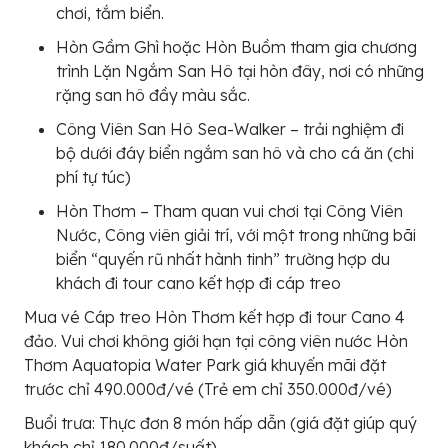
chơi, tắm biển.
Hòn Gầm Ghì hoặc Hòn Buồm tham gia chương
trình Lặn Ngắm San Hô tại hòn đây, nơi có những
rặng san hô đầy màu sắc.
Công Viên San Hô Sea-Walker – trải nghiệm đi
bộ dưới đáy biển ngắm san hô và cho cá ăn (chi
phí tự túc)
Hòn Thơm – Tham quan vui chơi tại Công Viên
Nước, Công viên giải trí, với một trong những bãi
biển “quyến rũ nhất hành tinh” trường hợp du
khách đi tour cano kết hợp đi cáp treo
Mua vé Cáp treo Hòn Thơm kết hợp đi tour Cano 4
đảo. Vui chơi không giới hạn tại công viên nước Hòn
Thơm Aquatopia Water Park giá khuyến mãi đặt
trước chỉ 490.000đ/vé (Trẻ em chỉ 350.000đ/vé)
Buổi trưa: Thực đơn 8 món hấp dẫn (giá đặt giúp quý
khách chỉ 180.000đ/suất)