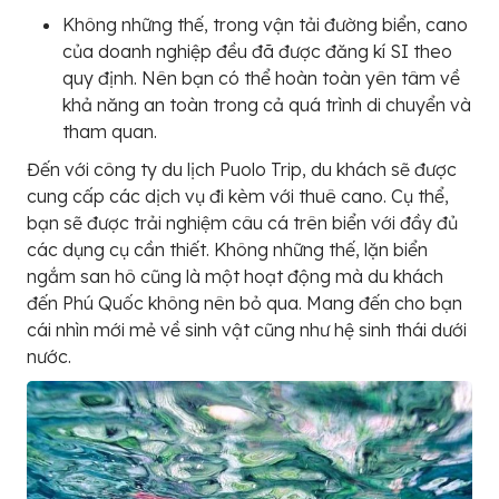
Không những thế, trong vận tải đường biển, cano
của doanh nghiệp đều đã được đăng kí SI theo
quy định. Nên bạn có thể hoàn toàn yên tâm về
khả năng an toàn trong cả quá trình di chuyển và
tham quan.
Đến với công ty du lịch Puolo Trip, du khách sẽ được
cung cấp các dịch vụ đi kèm với thuê cano. Cụ thể,
bạn sẽ được trải nghiệm câu cá trên biển với đầy đủ
các dụng cụ cần thiết. Không những thế, lặn biển
ngắm san hô cũng là một hoạt động mà du khách
đến Phú Quốc không nên bỏ qua. Mang đến cho bạn
cái nhìn mới mẻ về sinh vật cũng như hệ sinh thái dưới
nước.