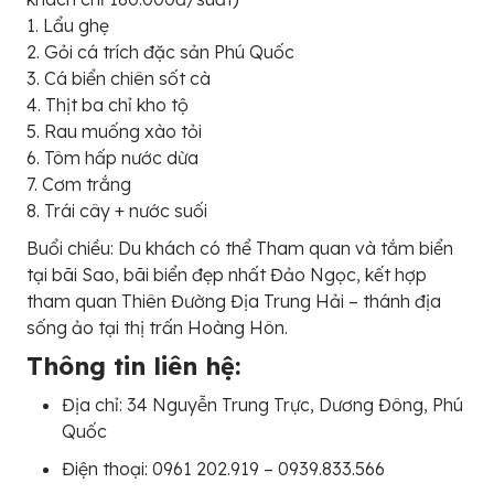
1. Lẩu ghẹ
2. Gỏi cá trích đặc sản Phú Quốc
3. Cá biển chiên sốt cà
4. Thịt ba chỉ kho tộ
5. Rau muống xào tỏi
6. Tôm hấp nước dừa
7. Cơm trắng
8. Trái cây + nước suối
Buổi chiều: Du khách có thể Tham quan và tắm biển
tại bãi Sao, bãi biển đẹp nhất Đảo Ngọc, kết hợp
tham quan Thiên Đường Địa Trung Hải – thánh địa
sống ảo tại thị trấn Hoàng Hôn.
Thông tin liên hệ:
Địa chỉ: 34 Nguyễn Trung Trực, Dương Đông, Phú
Quốc
Điện thoại: 0961 202.919 – 0939.833.566