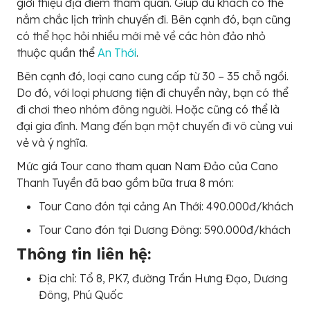
giới thiệu địa điểm tham quan. Giúp du khách có thể
nắm chắc lịch trình chuyến đi. Bên cạnh đó, bạn cũng
có thể học hỏi nhiều mới mẻ về các hòn đảo nhỏ
thuộc quần thể
An Thới
.
Bên cạnh đó, loại cano cung cấp từ 30 – 35 chỗ ngồi.
Do đó, với loại phương tiện đi chuyển này, bạn có thể
đi chơi theo nhóm đông người. Hoặc cũng có thể là
đại gia đình. Mang đến bạn một chuyến đi vô cùng vui
vẻ và ý nghĩa.
Mức giá Tour cano tham quan Nam Đảo của Cano
Thanh Tuyền đã bao gồm bữa trưa 8 món:
Tour Cano đón tại cảng An Thới: 490.000đ/khách
Tour Cano đón tại Dương Đông: 590.000đ/khách
Thông tin liên hệ:
Địa chỉ: Tổ 8, PK7, đường Trần Hưng Đạo, Dương
Đông, Phú Quốc