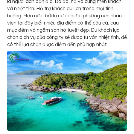
là người dân bản địa. Do đó, họ vô cùng mến khách
và nhiệt tình. Hỗ trợ khách du lịch trong mọi tình
huống. Hơn nữa, bởi là cư dân địa phương nên nhân
viên tại đây biết nhiều địa điểm có thể câu cá, câu
mực đêm và ngắm san hô tuyệt đẹp. Du khách lựa
chọn dịch vụ của công ty sẽ được tư vấn nhiệt tình, để
có thể lựa chọn được điểm đến phù hợp nhất.