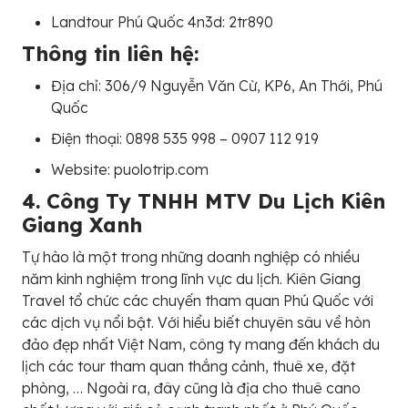
Landtour Phú Quốc 4n3d: 2tr890
Thông tin liên hệ:
Địa chỉ: 306/9 Nguyễn Văn Cừ, KP6, An Thới, Phú
Quốc
Điện thoại: 0898 535 998 – 0907 112 919
Website: puolotrip.com
4. Công Ty TNHH MTV Du Lịch Kiên
Giang Xanh
Tự hào là một trong những doanh nghiệp có nhiều
năm kinh nghiệm trong lĩnh vực du lịch. Kiên Giang
Travel tổ chức các chuyến tham quan Phú Quốc với
các dịch vụ nổi bật. Với hiểu biết chuyên sâu về hòn
đảo đẹp nhất Việt Nam, công ty mang đến khách du
lịch các tour tham quan thắng cảnh, thuê xe, đặt
phòng, … Ngoài ra, đây cũng là địa cho thuê cano