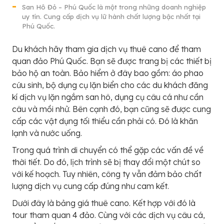
San Hô Đỏ – Phú Quốc là một trong những doanh nghiệp
uy tín. Cung cấp dịch vụ lữ hành chất lượng bậc nhất tại
Phú Quốc.
Du khách hãy tham gia dịch vụ thuê cano để tham
quan đảo Phú Quốc. Bạn sẽ được trang bị các thiết bị
bảo hộ an toàn. Bảo hiểm ở đây bao gồm: áo phao
cứu sinh, bộ dụng cụ lặn biển cho các du khách đăng
kí dịch vụ lặn ngắm san hô, dụng cụ câu cá như cần
câu và mồi nhử. Bên cạnh đó, bạn cũng sẽ được cung
cấp các vật dụng tối thiểu cần phải có. Đó là khăn
lạnh và nước uống.
Trong quá trình di chuyển có thể gặp các vấn đề về
thời tiết. Do đó, lịch trình sẽ bị thay đổi một chút so
với kế hoạch. Tuy nhiên, công ty vẫn đảm bảo chất
lượng dịch vụ cung cấp đúng như cam kết.
Dưới đây là bảng giá thuê cano. Kết hợp với đó là
tour tham quan 4 đảo. Cùng với các dịch vụ câu cá,