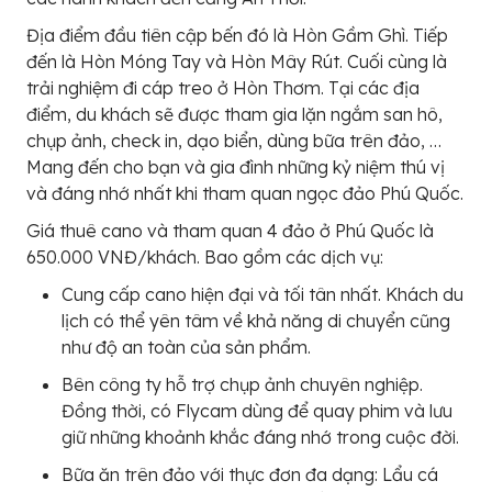
Địa điểm đầu tiên cập bến đó là Hòn Gầm Ghì. Tiếp
đến là Hòn Móng Tay và Hòn Mây Rút. Cuối cùng là
trải nghiệm đi cáp treo ở Hòn Thơm. Tại các địa
điểm, du khách sẽ được tham gia lặn ngắm san hô,
chụp ảnh, check in, dạo biển, dùng bữa trên đảo, …
Mang đến cho bạn và gia đình những kỷ niệm thú vị
và đáng nhớ nhất khi tham quan ngọc đảo Phú Quốc.
Giá thuê cano và tham quan 4 đảo ở Phú Quốc là
650.000 VNĐ/khách. Bao gồm các dịch vụ:
Cung cấp cano hiện đại và tối tân nhất. Khách du
lịch có thể yên tâm về khả năng di chuyển cũng
như độ an toàn của sản phẩm.
Bên công ty hỗ trợ chụp ảnh chuyên nghiệp.
Đồng thời, có Flycam dùng để quay phim và lưu
giữ những khoảnh khắc đáng nhớ trong cuộc đời.
Bữa ăn trên đảo với thực đơn đa dạng: Lẩu cá