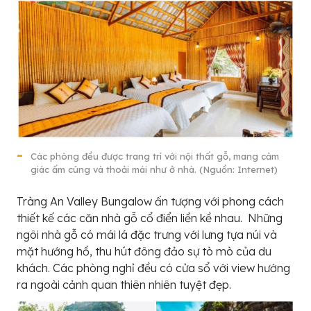
Các phòng đều được trang trí với nội thất gỗ, mang cảm
giác ấm cúng và thoải mái như ở nhà. (Nguồn: Internet)
Tràng An Valley Bungalow ấn tượng với phong cách
thiết kế các căn nhà gỗ cổ điển liền kề nhau. Những
ngôi nhà gỗ có mái lá đặc trưng với lưng tựa núi và
mặt hướng hồ, thu hút đông đảo sự tò mò của du
khách. Các phòng nghỉ đều có cửa sổ với view hướng
ra ngoài cảnh quan thiên nhiên tuyệt đẹp.