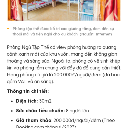
Phòng tập thể được bố trí các giường tầng, đem đến sự
thoải mái và tiện nghi cho du khách. (Nguồn: Internet)
Phòng Ngủ Tập Thể có view phòng hướng ra quang
cảnh xanh mát của khu vườn, mang đến không gian
thoáng và sáng sủa. Ngoài ta, phòng có vệ sinh khép
kín và phòng tắm chung với đầy đủ đồ dùng cần thiết.
Hạng phòng có giá là 200.000đ/người/đêm (đã bao
gồm VAT và ăn sáng).
Thông tin chi tiết:
Diện tích:
30m2
Sức chứa tiêu chuẩn:
8 người lớn
Giá tham khảo
: 200.000đ/người/đêm (Theo
Booking.com tháng 6/2023)