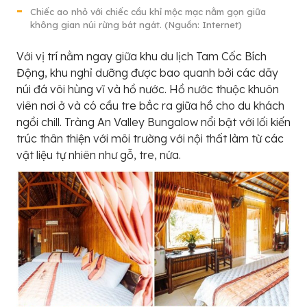
Chiếc ao nhỏ với chiếc cầu khỉ mộc mạc nằm gọn giữa
không gian núi rừng bát ngát. (Nguồn: Internet)
Với vị trí nằm ngay giữa khu du lịch Tam Cốc Bích
Động, khu nghỉ dưỡng được bao quanh bởi các dãy
núi đá vôi hùng vĩ và hồ nước. Hồ nước thuộc khuôn
viên nơi ở và có cầu tre bắc ra giữa hồ cho du khách
ngồi chill. Tràng An Valley Bungalow nổi bật với lối kiến
trúc thân thiện với môi trường với nội thất làm từ các
vật liệu tự nhiên như gỗ, tre, nứa.