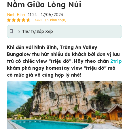
Nằm Giữa Lòng Núi
Ninh Bình
11:24 - 17/06/2023
4.6/5 - (79 bình chọn)
Thứ Tự Sắp Xếp
Khi đến với Ninh Bình, Tràng An Valley
Bungalow thu hút nhiều du khách bởi đơn vị lưu
trú có chiếc view “triệu đô”. Hãy theo chân
2trip
khám phá ngay homestay view “triệu đô” mà
có mức giá vô cùng hợp lý nhé!