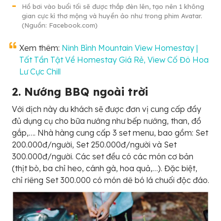
Hồ bơi vào buổi tối sẽ được thắp đèn lên, tạo nên 1 không
gian cực kì thơ mộng và huyền ảo như trong phim Avatar.
(Nguồn: Facebook.com)
Xem thêm:
Ninh Bình Mountain View Homestay |
Tất Tần Tật Về Homestay Giá Rẻ, View Cố Đô Hoa
Lư Cực Chill
2. Nướng BBQ ngoài trời
Với dịch này du khách sẽ được đơn vị cung cấp đầy
đủ dụng cụ cho bữa nướng như bếp nướng, than, đồ
gắp,…. Nhà hàng cung cấp 3 set menu, bao gồm: Set
200.000đ/người, Set 250.000đ/người và Set
300.000đ/người. Các set đều có các món cơ bản
(thịt bò, ba chỉ heo, cánh gà, hoa quả,…). Đặc biệt,
chỉ riêng Set 300.000 có món dê bó lá chuối độc đáo.