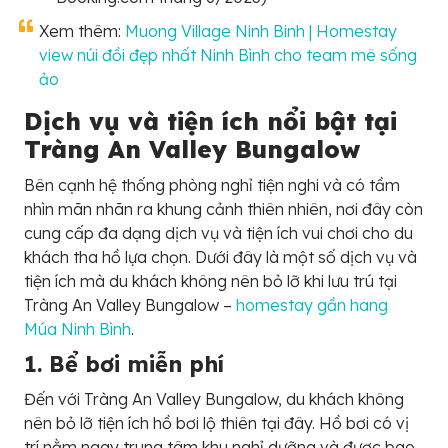
Xem thêm:
Muong Village Ninh Binh | Homestay
view núi đồi đẹp nhất Ninh Bình cho team mê sống
ảo
Dịch vụ và tiện ích nổi bật tại
Tràng An Valley Bungalow
Bên cạnh hệ thống phòng nghỉ tiện nghi và có tầm
nhìn mãn nhãn ra khung cảnh thiên nhiên, nơi đây còn
cung cấp đa dạng dịch vụ và tiện ích vui chơi cho du
khách tha hồ lựa chọn. Dưới đây là một số dịch vụ và
tiện ích mà du khách không nên bỏ lỡ khi lưu trú tại
Tràng An Valley Bungalow –
homestay gần hang
Múa Ninh Bình
.
1. Bể bơi miễn phí
Đến với Tràng An Valley Bungalow, du khách không
nên bỏ lỡ tiện ích hồ bơi lộ thiên tại đây. Hồ bơi có vị
trí nằm ngay trung tâm khu nghỉ dưỡng và được bao