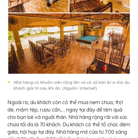
Nhà hàng có khuôn viên rộng lớn và có cả bàn bi-a cho du
khách giải trí sau khi ăn. (Nguồn: Internet)
Ngoài ra, du khách còn có thể mua nem chua, thịt
dê, mắm tép, rượu cần,… ngay tại đây để làm quà
cho bạn bè và người thân. Nhà hàng rộng rãi với sức
chứa tối đa là 70 khách. Du khách có thể tổ chức đêm
gala, hội họp tại đây. Nhà hàng mở cửa từ 7:00 sáng