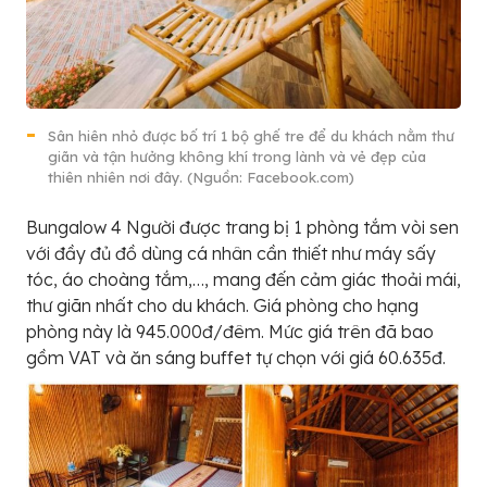
Sân hiên nhỏ được bố trí 1 bộ ghế tre để du khách nằm thư
giãn và tận hưởng không khí trong lành và vẻ đẹp của
thiên nhiên nơi đây. (Nguồn: Facebook.com)
Bungalow 4 Người được trang bị 1 phòng tắm vòi sen
với đầy đủ đồ dùng cá nhân cần thiết như máy sấy
tóc, áo choàng tắm,…, mang đến cảm giác thoải mái,
thư giãn nhất cho du khách. Giá phòng cho hạng
phòng này là 945.000đ/đêm. Mức giá trên đã bao
gồm VAT và ăn sáng buffet tự chọn với giá 60.635đ.