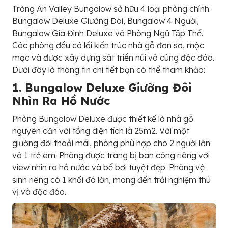
Tràng An Valley Bungalow sở hữu 4 loại phòng chính:
Bungalow Deluxe Giường Đôi, Bungalow 4 Người,
Bungalow Gia Đình Deluxe và Phòng Ngủ Tập Thể.
Các phòng đều có lối kiến trúc nhà gỗ đơn sơ, mộc
mạc và được xây dựng sát triền núi vô cùng độc đáo.
Dưới đây là thông tin chi tiết bạn có thể tham khảo:
1. Bungalow Deluxe Giường Đôi
Nhìn Ra Hồ Nước
Phòng Bungalow Deluxe được thiết kế là nhà gỗ
nguyên căn với tổng diện tích là 25m2. Với một
giường đôi thoải mái, phòng phù hợp cho 2 người lớn
và 1 trẻ em. Phòng được trang bị ban công riêng với
view nhìn ra hồ nước và bể bơi tuyệt đẹp. Phòng vệ
sinh riêng có 1 khối đá lớn, mang đến trải nghiệm thú
vị và độc đáo.