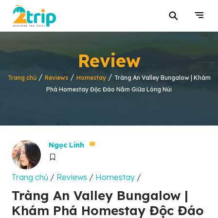
⚲
Review
/
/
/
Trang chủ
Reviews
Homestay
Tràng An Valley Bungalow | Khám
Phá Homestay Độc Đáo Nằm Giữa Lòng Núi
Ngọc Linh
Trang chủ
/
Reviews
/
Homestay
/
Tràng An Valley Bungalow |
Khám Phá Homestay Độc Đáo