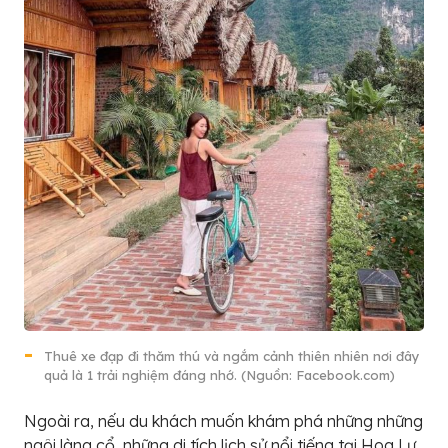
Thuê xe đạp đi thăm thú và ngắm cảnh thiên nhiên nơi đây
quả là 1 trải nghiệm đáng nhớ. (Nguồn: Facebook.com)
Ngoài ra, nếu du khách muốn khám phá những những
ngôi làng cổ, những di tích lịch sử nổi tiếng tại Hoa Lư