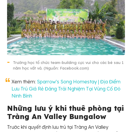
Trường học tổ chức team-building cực vui cho các bé sau 1
năm học vất vả. (Nguồn: Facebook.com)
Xem thêm:
Sparrow’s Song Homestay | Địa Điểm
Lưu Trú Giá Rẻ Đáng Trải Nghiệm Tại Vùng Cố Đô
Ninh Bình
Những lưu ý khi thuê phòng tại
Tràng An Valley Bungalow
Trước khi quyết định lưu trú tại Tràng An Valley