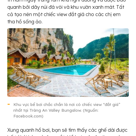
quanh bởi dãy núi đá vôi và khu vườn xanh mát. Tất
cả tạo nên một chiếc view đắt giá cho các chị em
tha hồ sống ảo.
Khu vực bể bơi chắc chắn là nơi có chiếc view “đắt giá”
nhất tại Tràng An Valley Bungalow. (Nguồn:
Facebook.com)
Xung quanh hồ bơi, bạn sẽ tìm thấy các ghế dài được