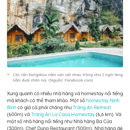
Các căn bungalow nằm san sát nhau trông như 1 ngôi làng
nằm dưới chân núi. (Nguồn: Facebook.com)
Xung quanh có nhiều nhà hàng và homestay nổi tiếng
mà khách có thể tham khảo. Một số
homestay Ninh
Bình
có giá cả phải chăng như
Tràng An Retreat
(600m) và
Tràng An La Casa Homestay
(6,6 km). Và
một số nhà hàng nổi tiếng như Nhà hàng Ba Cửa
(300m), Chef Dung Restaurant (500m), Nhà hàng dê