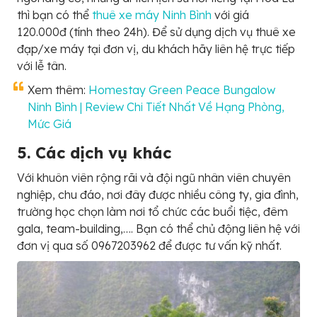
thì bạn có thể
thuê xe máy Ninh Bình
với giá
120.000đ (tính theo 24h). Để sử dụng dịch vụ thuê xe
đạp/xe máy tại đơn vị, du khách hãy liên hệ trực tiếp
với lễ tân.
Xem thêm:
Homestay Green Peace Bungalow
Ninh Bình | Review Chi Tiết Nhất Về Hạng Phòng,
Mức Giá
5. Các dịch vụ khác
Với khuôn viên rộng rãi và đội ngũ nhân viên chuyên
nghiệp, chu đáo, nơi đây được nhiều công ty, gia đình,
trường học chọn làm nơi tổ chức các buổi tiệc, đêm
gala, team-building,…. Bạn có thể chủ động liên hệ với
đơn vị qua số 0967203962 để được tư vấn kỹ nhất.