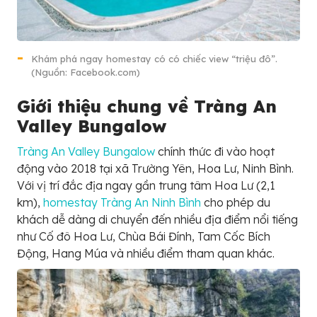
Khám phá ngay homestay có có chiếc view “triệu đô”.
(Nguồn: Facebook.com)
Giới thiệu chung về Tràng An
Valley Bungalow
Tràng An Valley Bungalow
chính thức đi vào hoạt
động vào 2018 tại xã Trường Yên, Hoa Lư, Ninh Bình.
Với vị trí đắc địa ngay gần trung tâm Hoa Lư (2,1
km),
homestay Tràng An Ninh Bình
cho phép du
khách dễ dàng di chuyển đến nhiều địa điểm nổi tiếng
như Cố đô Hoa Lư, Chùa Bái Đính, Tam Cốc Bích
Động, Hang Múa và nhiều điểm tham quan khác.