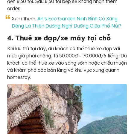
đến 8:30 tối. Sau 8:30 tối bếp sẽ không nhận thêm
order.
Xem thêm:
An’s Eco Garden Ninh Bình Có Xứng
Đáng Là Thiên Đường Nghỉ Dưỡng Giữa Phố Núi?
4. Thuê xe đạp/xe máy tại chỗ
Khi lưu trú tại đây, du khách có thể thuê xe đạp với
mức giá phải chăng, từ 50.000đ – 70.000đ/6 tiếng. Du
khách có thể thuê xe vào sáng sớm hoặc chiều muộn
và khám phá các bản làng và khu vực xung quanh
homestay.