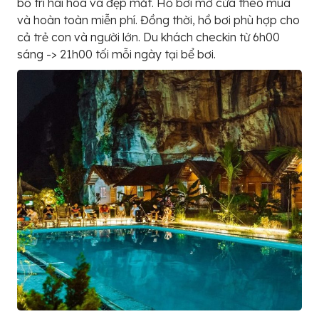
bố trí hài hòa và đẹp mắt. Hồ bơi mở cửa theo mùa
và hoàn toàn miễn phí. Đồng thời, hồ bơi phù hợp cho
cả trẻ con và người lớn. Du khách checkin từ 6h00
sáng -> 21h00 tối mỗi ngày tại bể bơi.