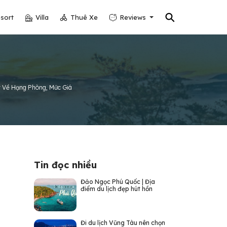
⚲
sort
Villa
Thuê Xe
Reviews
t Về Hạng Phòng, Mức Giá
Tin đọc nhiều
Đảo Ngọc Phú Quốc | Địa
điểm du lịch đẹp hút hồn
Đi du lịch Vũng Tàu nên chọn