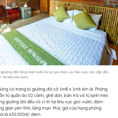
giường đôi lãng mạn luôn là sự lựa chọn ưu tiên của các cặp đôi.
: facebook.com)
òng có trang bị giường đôi cỡ 1m8 x 1m6 êm ái. Phòng
ẵn tủ quần áo 02 cánh, ghế đơn, bàn trà và tủ lạnh mini.
g giường đôi đều có vị trí tại khu vực góc vườn, đảm
g gian yên tĩnh, lãng mạn. Mức giá của hạng phòng
ôi là 630.000đ/ đêm.