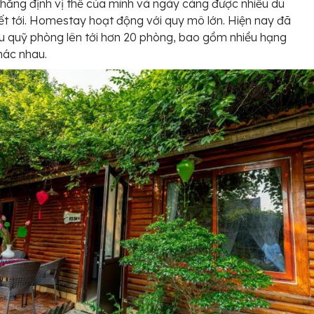
hẳng định vị thế của mình và ngày càng được nhiều du
ết tới. Homestay hoạt động với quy mô lớn. Hiện nay đã
u quỹ phòng lên tới hơn 20 phòng, bao gồm nhiều hạng
hác nhau.