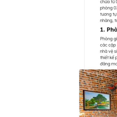
chứa từ 
phòng 03
tương tự
nhàng, tố
1. Ph
Phòng gi
các cặp 
nhà vệ s
thiết kế
đãng man