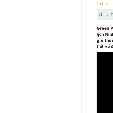
Ninh Bình
T
Green P
lịch Ni
giá thu
tiết về