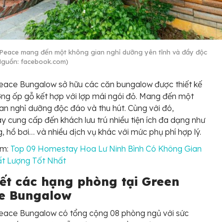
Peace mang đến một không gian nghỉ dưỡng yên tĩnh và đầy độc
Nguồn: facebook.com)
eace Bungalow sở hữu các căn bungalow được thiết kế
ng ốp gỗ kết hợp với lợp mái ngói đỏ. Mang đến một
an nghỉ dưỡng độc đáo và thu hút. Cùng với đó,
 cung cấp đến khách lưu trú nhiều tiện ích đa dạng như
, hồ bơi… và nhiều dịch vụ khác với mức phụ phí hợp lý.
êm:
Top 09 Homestay Hoa Lư Ninh Bình Có Không Gian
ất Lượng Tốt Nhất
iết các hạng phòng tại Green
e Bungalow
eace Bungalow có tổng cộng 08 phòng ngủ với sức