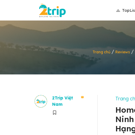
TopLis
/
/
Trang chủ
Reviews
2Trip Việt
Trang c
Nam
Home
Ninh
Hạng