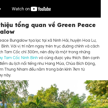
 thiệu tổng quan về Green Peace
alow
ace Bungalow tọa lạc tại xã Ninh Hải, huyện Hoa Lư,
h Bình. Với vị trí nằm ngay trên trục đường chính và cách
ịch Tam Cốc chỉ 300m, nên đây là một trong những
y Tam Cốc Ninh Bình
vô cùng được yêu thích. Bên cạnh
điểm du lịch nổi tiếng như Hang Múa, Chùa Bích Động,
im Thung Nham đều nằm trong bán kính 7km từ
y này.