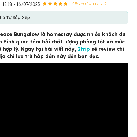
12:18 - 16/07/2023
4.8/5 - (97 bình chọn)
hứ Tự Sắp Xếp
eace Bungalow là homestay được nhiều khách du
nh Bình quan tâm bởi chất lượng phòng tốt và mức
ê hợp lý. Ngay tại bài viết này,
2trip
sẽ review chi
 địa chỉ lưu trú hấp dẫn này đến bạn đọc.