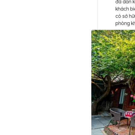
đã dần k
khách bi
có sở hữ
phòng k