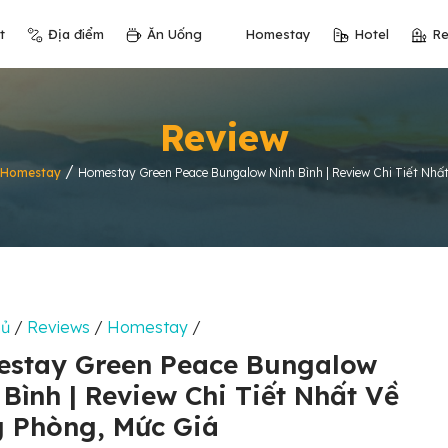
t
Địa điểm
Ăn Uống
Homestay
Hotel
Re
Review
/
Homestay
Homestay Green Peace Bungalow Ninh Bình | Review Chi Tiết Nhấ
hủ
/
Reviews
/
Homestay
/
stay Green Peace Bungalow
 Bình | Review Chi Tiết Nhất Về
 Phòng, Mức Giá