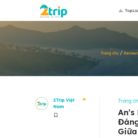
TopLis
/
Trang chủ
Review
2Trip Việt
Trang c
Nam
An’s
Đáng
Giữa