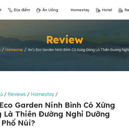
t
Địa điểm
Ăn Uống
Homestay
Hotel
Re
Review
/
/
s
Homestay
An’s Eco Garden Ninh Bình Có Xứng Đáng Là Thiên Đường Ngh
hủ
/
Reviews
/
Homestay
/
 Eco Garden Ninh Bình Có Xứng
 Là Thiên Đường Nghỉ Dưỡng
 Phố Núi?