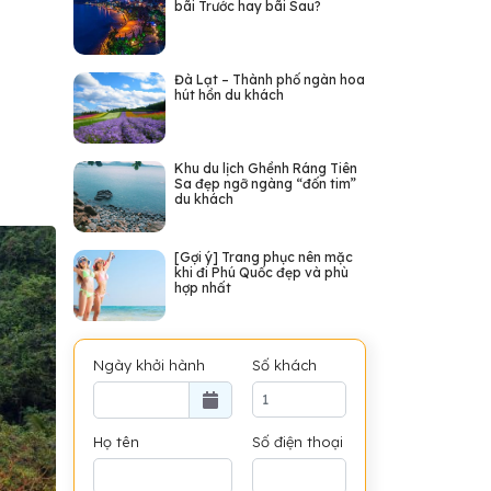
bãi Trước hay bãi Sau?
Đà Lạt – Thành phố ngàn hoa
hút hồn du khách
Khu du lịch Ghềnh Ráng Tiên
Sa đẹp ngỡ ngàng “đốn tim”
du khách
[Gợi ý] Trang phục nên mặc
khi đi Phú Quốc đẹp và phù
hợp nhất
Ngày khởi hành
Số khách
Họ tên
Số điện thoại