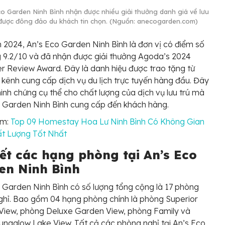
co Garden Ninh Bình nhận được nhiều giải thưởng danh giá về lưu
 được đông đảo du khách tin chọn. (Nguồn: anecogarden.com)
2024, An’s Eco Garden Ninh Bình là đơn vị có điểm số
 9.2/10 và đã nhận được giải thưởng Agoda’s 2024
 Review Award. Đây là danh hiệu được trao tặng từ
kênh cung cấp dịch vụ du lịch trực tuyến hàng đầu. Đây
inh chứng cụ thể cho chất lượng của dịch vụ lưu trú mà
 Garden Ninh Bình cung cấp đến khách hàng.
êm:
Top 09 Homestay Hoa Lư Ninh Bình Có Không Gian
ất Lượng Tốt Nhất
iết các hạng phòng tại An’s Eco
en Ninh Bình
 Garden Ninh Bình có số lượng tổng cộng là 17 phòng
hỉ. Bao gồm 04 hạng phòng chính là phòng Superior
View, phòng Deluxe Garden View, phòng Family và
ngalow Lake View. Tất cả các phòng nghỉ tại An’s Eco