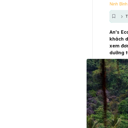
Ninh Bình
T
An’s Ec
khách d
xem đơn
dưỡng t