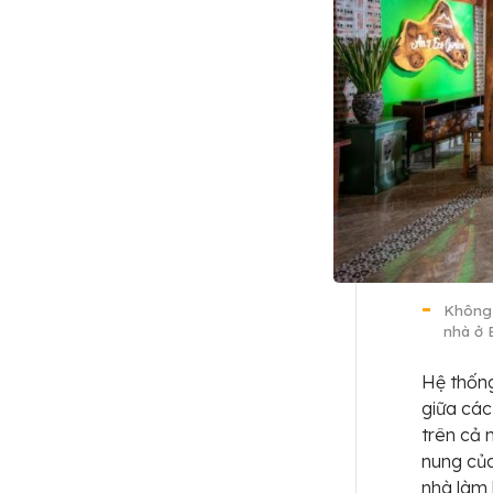
Không 
nhà ở 
Hệ thống
giữa các
trên cả 
nung của
nhà làm 