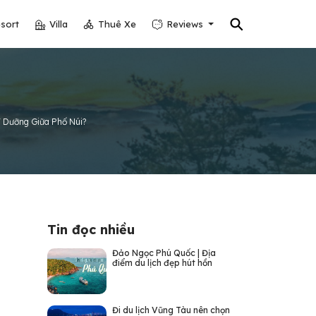
⚲
sort
Villa
Thuê Xe
Reviews
ỉ Dưỡng Giữa Phố Núi?
Tin đọc nhiều
Đảo Ngọc Phú Quốc | Địa
điểm du lịch đẹp hút hồn
Đi du lịch Vũng Tàu nên chọn