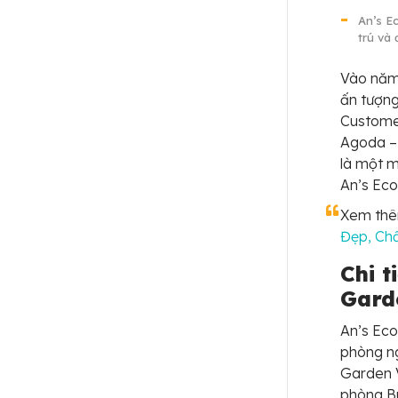
An’s E
trú và
Vào năm 
ấn tượng
Customer
Agoda – 
là một m
An’s Eco
Xem th
Đẹp, Ch
Chi t
Gard
An’s Eco
phòng ng
Garden 
phòng Bu