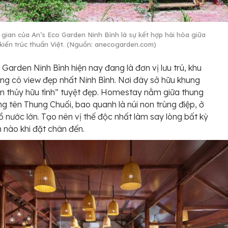
gian của An’s Eco Garden Ninh Bình là sự kết hợp hài hòa giữa
i kiến trúc thuần Việt. (Nguồn: anecogarden.com)
 Garden Ninh Bình hiện nay đang là đơn vị lưu trú, khu
ng có view đẹp nhất Ninh Bình. Nơi đây sở hữu khung
n thủy hữu tình” tuyệt đẹp. Homestay nằm giữa thung
g tên Thung Chuối, bao quanh là núi non trùng điệp, ở
hồ nước lớn. Tạo nên vị thế độc nhất làm say lòng bất kỳ
 nào khi đặt chân đến.