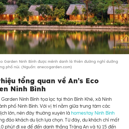
co Garden Ninh Bình được mênh danh là thiên đường nghỉ dưỡng
òng phố núi. (Nguồn: anecogarden.com)
thiệu tổng quan về An’s Eco
en Ninh Bình
 Garden Ninh Bình tọa lạc tại thôn Bình Khê, xã Ninh
ành phố Ninh Bình. Với vị trí nằm giữa trung tâm các
lịch lớn, nên đây thường xuyên là
homestay Ninh Bình
g đảo khách du lịch lựa chọn. Từ đây, du khách chỉ mất
0 phút đi xe để đến danh thắng Tràng An và từ 15 đến