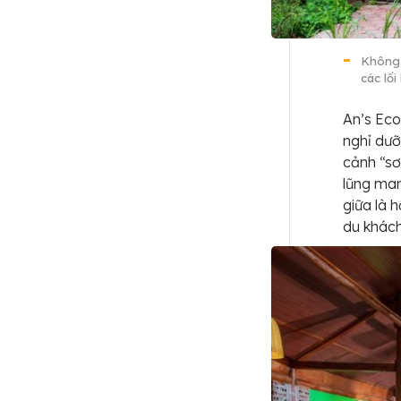
Không 
các lố
An’s Eco
nghỉ dưỡ
cảnh “sơ
lũng man
giữa là 
du khách