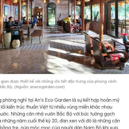
gian được thiết kế với những chi tiết đặc trưng của phong cách
Bắc Bộ. (Nguồn: anecogarden.com)
 phòng nghỉ tại An’s Eco Garden là sự kết hợp hoàn mỹ
 lối kiến trúc thuần Việt từ nhiều vùng miền khác nhau
nước. Những căn nhà vườn Bắc Bộ với bức tường gạch
 những năm cuối thế kỷ 20, đan xen với đó là những căn
bằng tre, nứa mộc mạc của người dân Nam Bộ khi xưa.