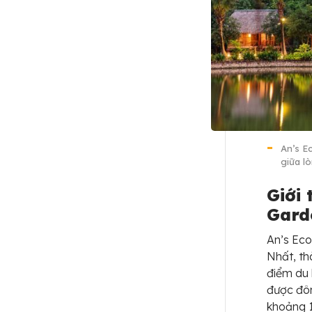
An’s E
giữa l
Giới 
Gard
An’s Eco
Nhất, th
điểm du 
được đôn
khoảng 1