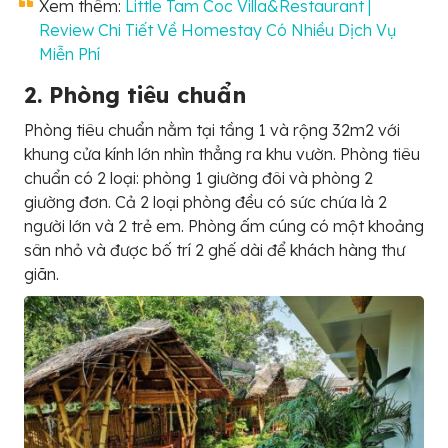
Xem thêm:
Little Tam Coc Villa&Restaurant |
Review Chi Tiết Về Homestay Có Nhiều Dịch Vụ
Miễn Phí
2. Phòng tiêu chuẩn
Phòng tiêu chuẩn nằm tại tầng 1 và rộng 32m2 với
khung cửa kính lớn nhìn thẳng ra khu vườn. Phòng tiêu
chuẩn có 2 loại: phòng 1 giường đôi và phòng 2
giường đơn. Cả 2 loại phòng đều có sức chứa là 2
người lớn và 2 trẻ em. Phòng ấm cúng có một khoảng
sân nhỏ và được bố trí 2 ghế dài để khách hàng thư
giãn.