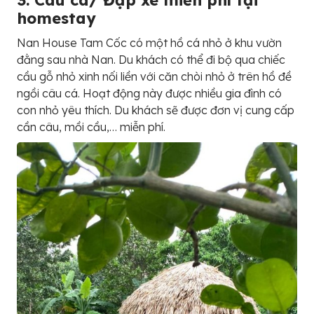
3. Câu cá/ Đạp xe miễn phí tại
homestay
Nan House Tam Cốc có một hồ cá nhỏ ở khu vườn
đằng sau nhà Nan. Du khách có thể đi bộ qua chiếc
cầu gỗ nhỏ xinh nối liền với căn chòi nhỏ ở trên hồ đề
ngồi câu cá. Hoạt động này được nhiều gia đình có
con nhỏ yêu thích. Du khách sẽ được đơn vị cung cấp
cần câu, mồi cầu,… miễn phí.