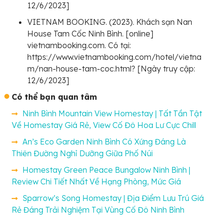
12/6/2023]
VIETNAM BOOKING. (2023). Khách sạn Nan
House Tam Cốc Ninh Bình. [online]
vietnambooking.com. Có tại:
https://www.vietnambooking.com/hotel/vietna
m/nan-house-tam-coc.html? [Ngày truy cập:
12/6/2023]
Có thể bạn quan tâm
Ninh Bình Mountain View Homestay | Tất Tần Tật
Về Homestay Giá Rẻ, View Cố Đô Hoa Lư Cực Chill
An’s Eco Garden Ninh Bình Có Xứng Đáng Là
Thiên Đường Nghỉ Dưỡng Giữa Phố Núi
Homestay Green Peace Bungalow Ninh Bình |
Review Chi Tiết Nhất Về Hạng Phòng, Mức Giá
Sparrow’s Song Homestay | Địa Điểm Lưu Trú Giá
Rẻ Đáng Trải Nghiệm Tại Vùng Cố Đô Ninh Bình