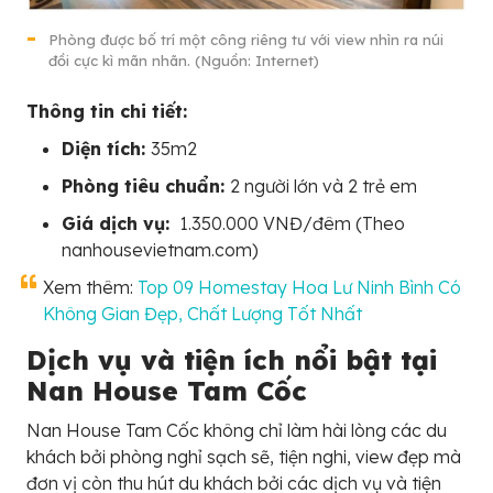
Phòng được bố trí một công riêng tư với view nhìn ra núi
đồi cực kì mãn nhãn. (Nguồn: Internet)
Thông tin chi tiết:
Diện tích:
35m2
Phòng tiêu chuẩn:
2 người lớn và 2 trẻ em
Giá dịch vụ:
1.350.000 VNĐ/đêm (Theo
nanhousevietnam.com)
Xem thêm:
Top 09 Homestay Hoa Lư Ninh Bình Có
Không Gian Đẹp, Chất Lượng Tốt Nhất
Dịch vụ và tiện ích nổi bật tại
Nan House Tam Cốc
Nan House Tam Cốc không chỉ làm hài lòng các du
khách bởi phòng nghỉ sạch sẽ, tiện nghi, view đẹp mà
đơn vị còn thu hút du khách bởi các dịch vụ và tiện