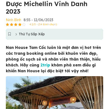
Được Michellin Vinh Danh
2023
Ninh Bình
8:55 - 12/06/2023
4.2/5 - (54 bình chọn)
Thứ Tự Sắp Xếp
Nan House Tam Cốc luôn là một đơn vị hot trên
các trang booking online bởi khuôn viên đẹp,
phòng ốc sạch sẽ và nhân viên thân thiện, hiếu
khách. Hãy cùng
2trip
khám phá xem điều gì
khiến Nan House lại đặc biệt tới vậy nhé!