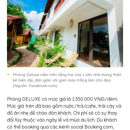
Phòng Deluxe nằm trên tầng hai của 1 căn nhà mang thiết
kế hiện đại, đơn giản với gam màu trắng làm chủ đạo.
(Nguồn: Facebook.com)
Phòng DELUXE có mức giá là 1.350.000 VNĐ/đêm.
Mức giá trên đã bao gồm nước/trà/cafe, trái cây và
đồ ăn nhẹ để chào đón khách. Chi phí sẽ có sự thay
đổi tùy thuộc vào ngày lễ và mùa du lịch. Du khách
có thể booking qua các kênh social Booking.com,