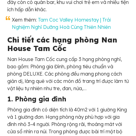
đây còn có quán bar, khu vui chơi trẻ em và nhiều tiện
ích hấp dẫn khác.
Xem thêm:
Tam Coc Valley Homestay | Trải
Nghiệm Nghỉ Dưỡng Hoà Cùng Thiên Nhiên
Chi tiết các hạng phòng Nan
House Tam Cốc
Nan House Tam Cốc cung cấp 3 hạng phòng nghỉ,
bao gồm: Phòng gia Đình, phòng tiêu chuẩn và
phòng DELUXE. Các phòng đều mang phong cách
giản dị, làng quê với các món đồ trang trí được làm từ
vật liệu tự nhiên như tre, đan, nứa,…
1. Phòng gia đình
Phòng gia đình có diện tích là 40m2 với 1 giường King
và 1 giường đơn. Hạng phòng này phù hợp với gia
đình nhỏ 3-4 người. Phòng rộng rãi, thoáng mát với
cửa sổ nhìn ra núi. Trong phòng được bài trí một bộ