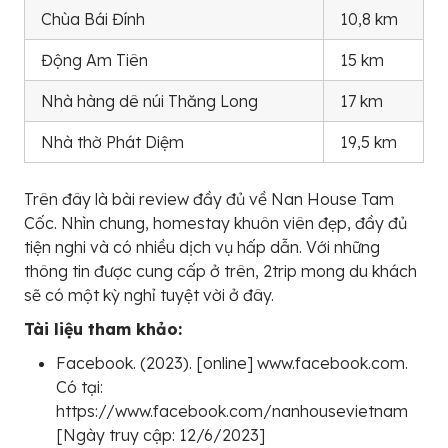
Chùa Bái Đính
10,8 km
Động Am Tiên
15 km
Nhà hàng dê núi Thăng Long
17 km
Nhà thờ Phát Diệm
19,5 km
Trên đây là bài review đầy đủ về Nan House Tam
Cốc. Nhìn chung, homestay khuôn viên đẹp, đầy đủ
tiện nghi và có nhiều dịch vụ hấp dẫn. Với những
thông tin được cung cấp ở trên, 2trip mong du khách
sẽ có một kỳ nghỉ tuyệt vời ở đây.
Tài liệu tham khảo:
Facebook. (2023). [online] www.facebook.com.
Có tại:
https://www.facebook.com/nanhousevietnam
[Ngày truy cập: 12/6/2023]