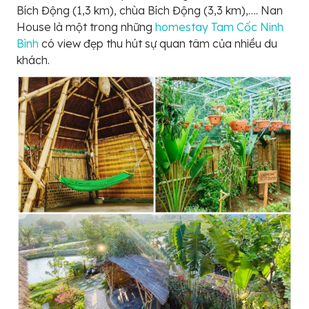
Bích Động (1,3 km), chùa Bích Động (3,3 km),…. Nan
House là một trong những
homestay Tam Cốc Ninh
Bình
có view đẹp thu hút sự quan tâm của nhiều du
khách.