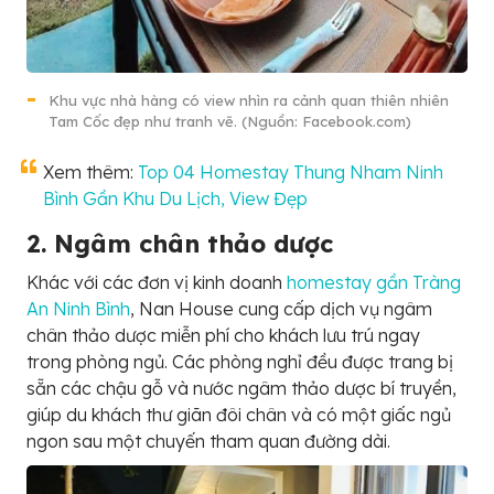
Khu vực nhà hàng có view nhìn ra cảnh quan thiên nhiên
Tam Cốc đẹp như tranh vẽ. (Nguồn: Facebook.com)
Xem thêm:
Top 04 Homestay Thung Nham Ninh
Bình Gần Khu Du Lịch, View Đẹp
2. Ngâm chân thảo dược
Khác với các đơn vị kinh doanh
homestay gần Tràng
An Ninh Bình
, Nan House cung cấp dịch vụ ngâm
chân thảo dược miễn phí cho khách lưu trú ngay
trong phòng ngủ. Các phòng nghỉ đều được trang bị
sẵn các chậu gỗ và nước ngâm thảo dược bí truyền,
giúp du khách thư giãn đôi chân và có một giấc ngủ
ngon sau một chuyến tham quan đường dài.