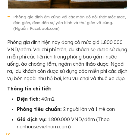
Phòng gia đình ấm cúng với các món đồ nội thất mộc mạc,
đơn giản, đem đến sự yên bình và thư giãn vô cùng.
(Nguồn: Facebook.com)
Phòng gia đình hiện nay đang có mức giá 1.800.000
VND/đêm. Với chi phí trên, du khách sẽ được sử dụng
miễn phí các tiện ích trong phòng bao gồm: nước
uống, áo choàng tắm, ngâm chân thảo dược. Ngoài
ra, du khách còn được sử dụng các miễn phí các dịch
vụ bên ngoài như hồ bơi, khu vui chơi và thuê xe đạp.
Thông tin chi tiết:
Diện tích:
40m2
Phòng tiêu chuẩn:
2 người lớn và 1 trẻ con
Giá dịch vụ:
1.800.000 VND/đêm (Theo
nanhousevietnam.com)