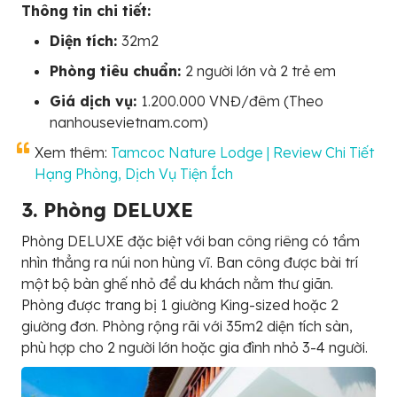
Thông tin chi tiết:
Diện tích:
32m2
Phòng tiêu chuẩn:
2 người lớn và 2 trẻ em
Giá dịch vụ:
1.200.000 VNĐ/đêm (Theo
nanhousevietnam.com)
Xem thêm:
Tamcoc Nature Lodge | Review Chi Tiết
Hạng Phòng, Dịch Vụ Tiện Ích
3. Phòng DELUXE
Phòng DELUXE đặc biệt với ban công riêng có tầm
nhìn thẳng ra núi non hùng vĩ. Ban công được bài trí
một bộ bàn ghế nhỏ để du khách nằm thư giãn.
Phòng được trang bị 1 giường King-sized hoặc 2
giường đơn. Phòng rộng rãi với 35m2 diện tích sàn,
phù hợp cho 2 người lớn hoặc gia đình nhỏ 3-4 người.