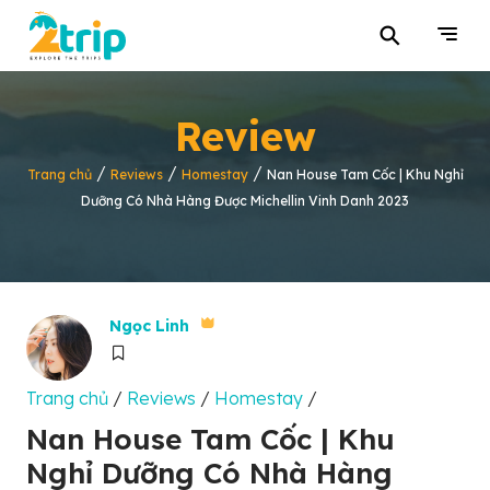
⚲
Review
/
/
/
Trang chủ
Reviews
Homestay
Nan House Tam Cốc | Khu Nghỉ
Dưỡng Có Nhà Hàng Được Michellin Vinh Danh 2023
Ngọc Linh
Trang chủ
/
Reviews
/
Homestay
/
Nan House Tam Cốc | Khu
Nghỉ Dưỡng Có Nhà Hàng