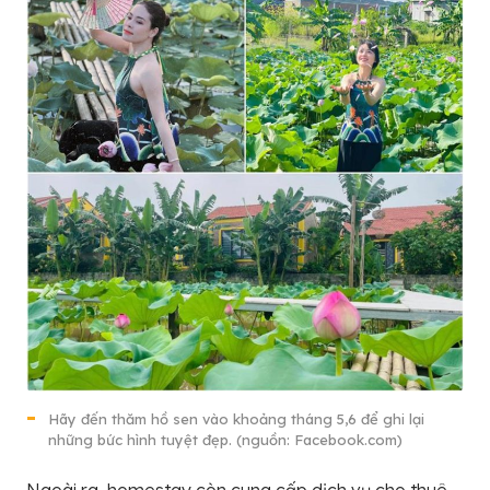
Hãy đến thăm hồ sen vào khoảng tháng 5,6 để ghi lại
những bức hình tuyệt đẹp. (nguồn: Facebook.com)
Ngoài ra, homestay còn cung cấp dịch vụ cho thuê