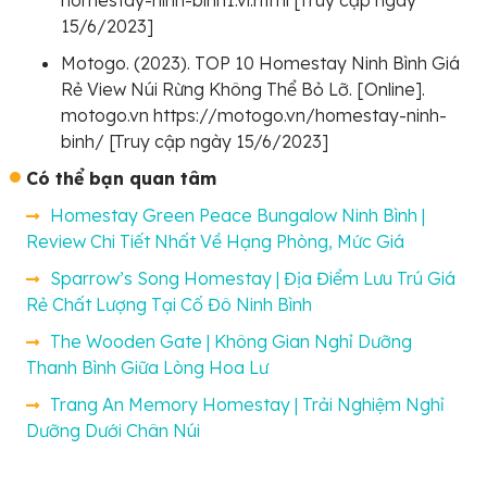
15/6/2023]
Motogo. (2023). TOP 10 Homestay Ninh Bình Giá
Rẻ View Núi Rừng Không Thể Bỏ Lỡ. [Online].
motogo.vn https://motogo.vn/homestay-ninh-
binh/ [Truy cập ngày 15/6/2023]
Có thể bạn quan tâm
Homestay Green Peace Bungalow Ninh Bình |
Review Chi Tiết Nhất Về Hạng Phòng, Mức Giá
Sparrow’s Song Homestay | Địa Điểm Lưu Trú Giá
Rẻ Chất Lượng Tại Cố Đô Ninh Bình
The Wooden Gate | Không Gian Nghỉ Dưỡng
Thanh Bình Giữa Lòng Hoa Lư
Trang An Memory Homestay | Trải Nghiệm Nghỉ
Dưỡng Dưới Chân Núi