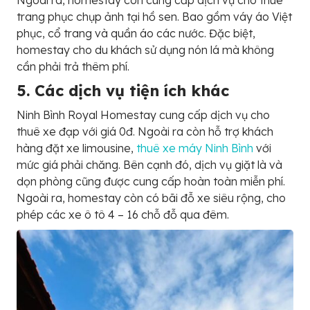
trang phục chụp ảnh tại hồ sen. Bao gồm váy áo Việt
phục, cổ trang và quần áo các nước. Đặc biệt,
homestay cho du khách sử dụng nón lá mà không
cần phải trả thêm phí.
5. Các dịch vụ tiện ích khác
Ninh Bình Royal Homestay cung cấp dịch vụ cho
thuê xe đạp với giá 0đ. Ngoài ra còn hỗ trợ khách
hàng đặt xe limousine,
thuê xe máy Ninh Bình
với
mức giá phải chăng. Bên cạnh đó, dịch vụ giặt là và
dọn phòng cũng được cung cấp hoàn toàn miễn phí.
Ngoài ra, homestay còn có bãi đỗ xe siêu rộng, cho
phép các xe ô tô 4 – 16 chỗ đỗ qua đêm.