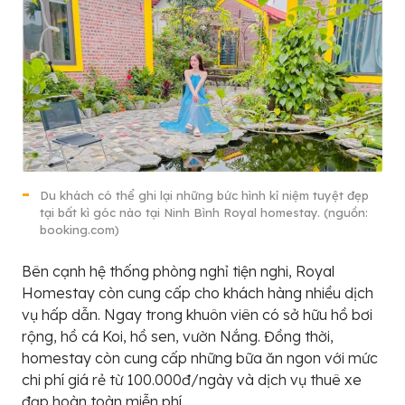
Du khách có thể ghi lại những bức hình kỉ niệm tuyệt đẹp
tại bất kì góc nào tại Ninh Bình Royal homestay. (nguồn:
booking.com)
Bên cạnh hệ thống phòng nghỉ tiện nghi, Royal
Homestay còn cung cấp cho khách hàng nhiều dịch
vụ hấp dẫn. Ngay trong khuôn viên có sở hữu hồ bơi
rộng, hồ cá Koi, hồ sen, vườn Nắng. Đồng thời,
homestay còn cung cấp những bữa ăn ngon với mức
chi phí giá rẻ từ 100.000đ/ngày và dịch vụ thuê xe
đạp hoàn toàn miễn phí.