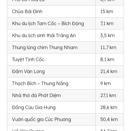
Chùa Bái Đính
15 km
Khu du lịch Tam Cốc – Bích Động
7,1 km
Khu du lịch sinh thái Tràng An
3,5 km
Thung lũng chim Thung Nham
11,7 km
Tuyệt Tịnh Cốc
8,1 km
Đầm Vân Long
21,4 km
Thạch Bích – Thung Nắng
9 km
Nhà thờ đá Phát Diệm
27,1 km
Đồng Cừu Gia Hưng
28,6 km
Vườn quốc gia Cúc Phương
50,4 km