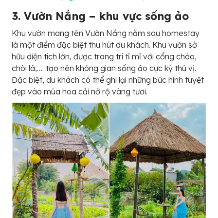
3. Vườn Nắng – khu vực sống ảo
Khu vườn mang tên Vườn Nắng nằm sau homestay
là một điểm đặc biệt thu hút du khách. Khu vườn sở
hữu diện tích lớn, được trang trí tỉ mỉ với cổng chào,
chòi lá,…. tạo nên không gian sống ảo cực kỳ thú vị.
Đặc biệt, du khách có thể ghi lại những bức hình tuyệt
đẹp vào mùa hoa cải nở rộ vàng tươi.