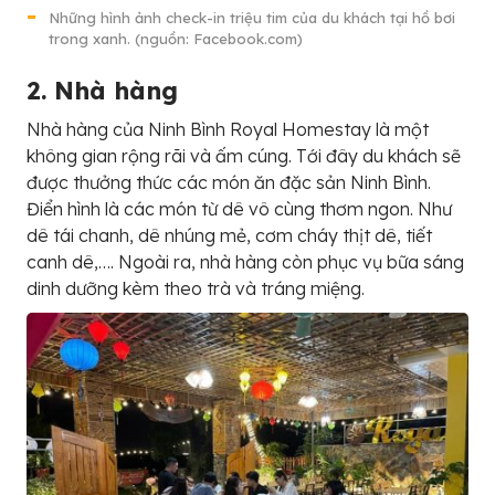
Những hình ảnh check-in triệu tim của du khách tại hồ bơi
trong xanh. (nguồn: Facebook.com)
2. Nhà hàng
Nhà hàng của Ninh Bình Royal Homestay là một
không gian rộng rãi và ấm cúng. Tới đây du khách sẽ
được thưởng thức các món ăn đặc sản Ninh Bình.
Điển hình là các món từ dê vô cùng thơm ngon. Như
dê tái chanh, dê nhúng mẻ, cơm cháy thịt dê, tiết
canh dê,…. Ngoài ra, nhà hàng còn phục vụ bữa sáng
dinh dưỡng kèm theo trà và tráng miệng.