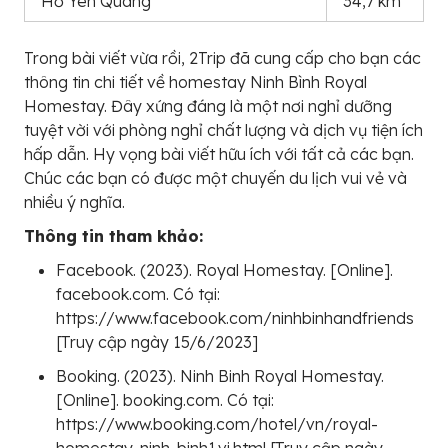
Hồ Yên Quang
34,7 km
Trong bài viết vừa rồi, 2Trip đã cung cấp cho bạn các
thông tin chi tiết về homestay Ninh Bình Royal
Homestay. Đây xứng đáng là một nơi nghỉ dưỡng
tuyệt vời với phòng nghỉ chất lượng và dịch vụ tiện ích
hấp dẫn. Hy vọng bài viết hữu ích với tất cả các bạn.
Chúc các bạn có được một chuyến du lịch vui vẻ và
nhiều ý nghĩa.
Thông tin tham khảo:
Facebook. (2023). Royal Homestay. [Online].
facebook.com. Có tại:
https://www.facebook.com/ninhbinhandfriends
[Truy cập ngày 15/6/2023]
Booking. (2023). Ninh Binh Royal Homestay.
[Online]. booking.com. Có tại:
https://www.booking.com/hotel/vn/royal-
homestay-ninh-binh1.vi.html [Truy cập ngày