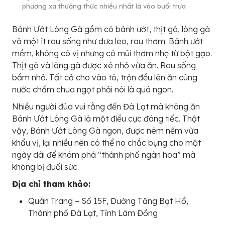
phương xa thưởng thức nhiều nhất là vào buổi trưa
Bánh Ướt Lòng Gà gồm có bánh ướt, thịt gà, lòng gà
và một ít rau sống như dưa leo, rau thơm. Bánh ướt
mềm, không có vị nhưng có mùi thơm nhẹ từ bột gạo.
Thịt gà và lòng gà được xé nhỏ vừa ăn. Rau sống
bầm nhỏ. Tất cả cho vào tô, trộn đều lên ăn cùng
nước chấm chua ngọt phải nói là quá ngon.
Nhiều người đùa vui rằng đến Đà Lạt mà không ăn
Bánh Ướt Lòng Gà là một điều cực đáng tiếc. Thật
vậy, Bánh Ướt Lòng Gà ngon, được nêm nếm vừa
khẩu vị, lại nhiều nên có thể no chắc bụng cho một
ngày dài để khám phá “thành phố ngàn hoa” mà
không bị đuối sức.
Địa chỉ tham khảo:
Quán Trang – Số 15F, Đường Tăng Bạt Hổ,
Thành phố Đà Lạt, Tỉnh Lâm Đồng