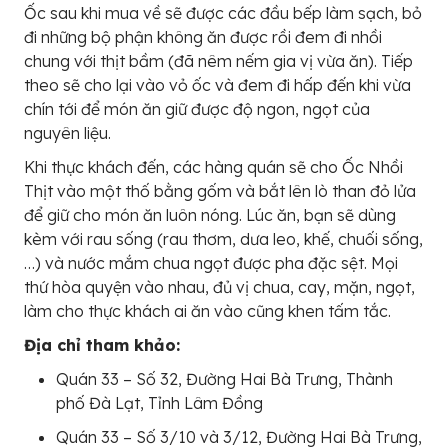
Ốc sau khi mua về sẽ được các đầu bếp làm sạch, bỏ
đi những bộ phận không ăn được rồi đem đi nhồi
chung với thịt bầm (đã nêm nếm gia vị vừa ăn). Tiếp
theo sẽ cho lại vào vỏ ốc và đem đi hấp đến khi vừa
chín tới để món ăn giữ được độ ngon, ngọt của
nguyên liệu.
Khi thực khách đến, các hàng quán sẽ cho Ốc Nhồi
Thịt vào một thố bằng gốm và bắt lên lò than đỏ lửa
để giữ cho món ăn luôn nóng. Lúc ăn, bạn sẽ dùng
kèm với rau sống (rau thơm, dưa leo, khế, chuối sống,
…) và nước mắm chua ngọt được pha đặc sệt. Mọi
thứ hòa quyện vào nhau, đủ vị chua, cay, mặn, ngọt,
làm cho thực khách ai ăn vào cũng khen tấm tắc.
Địa chỉ tham khảo:
Quán 33 – Số 32, Đường Hai Bà Trưng, Thành
phố Đà Lạt, Tỉnh Lâm Đồng
Quán 33 – Số 3/10 và 3/12, Đường Hai Bà Trưng,