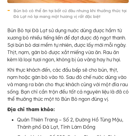
Bún bò có thể ăn tại bất cứ đâu nhưng khi thưởng thức tại
Đà Lạt nó lại mang một hương vị rất đặc biệt
Bún Bò tại Đà Lạt sử dụng nước dùng được hầm từ
xương bò nhiều tiếng liền để đạt được độ ngọt thanh.
Sợi bún bò dai mềm tự nhiên, được lấy mới mỗi ngày.
Thịt, nạm, gân bò được xắt miếng vừa ăn. Rau ăn
kèm là loại tươi ngon, không bị úa vàng hay hư hại.
Khi thực khách đến, các đầu bếp sẽ cho bún, thịt,
nạm hoặc gân bò vào tô. Sau đó chế nước dùng vào
và mang ra bàn cho thực khách cùng với một đĩa rau
sống. Bạn chỉ cần trộn đều tất cả nguyên liệu là đã có
thể thưởng thức một tô Bún Bò ngon đúng vị.
Địa chỉ tham khảo:
Quán Thiên Trang – Số 2, Đường Hồ Tùng Mậu,
Thành phố Đà Lạt, Tỉnh Lâm Đồng