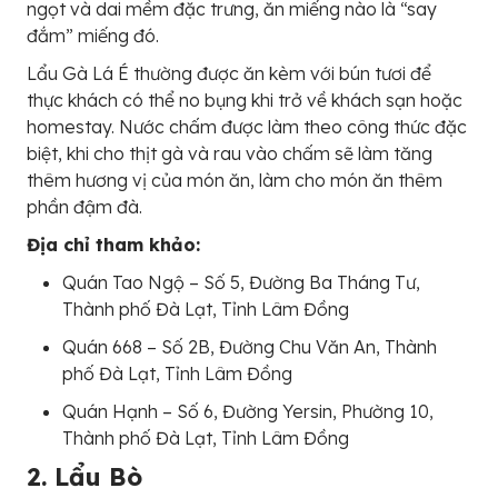
ngọt và dai mềm đặc trưng, ăn miếng nào là “say
đắm” miếng đó.
Lẩu Gà Lá É thường được ăn kèm với bún tươi để
thực khách có thể no bụng khi trở về khách sạn hoặc
homestay. Nước chấm được làm theo công thức đặc
biệt, khi cho thịt gà và rau vào chấm sẽ làm tăng
thêm hương vị của món ăn, làm cho món ăn thêm
phần đậm đà.
Địa chỉ tham khảo:
Quán Tao Ngộ – Số 5, Đường Ba Tháng Tư,
Thành phố Đà Lạt, Tỉnh Lâm Đồng
Quán 668 – Số 2B, Đường Chu Văn An, Thành
phố Đà Lạt, Tỉnh Lâm Đồng
Quán Hạnh – Số 6, Đường Yersin, Phường 10,
Thành phố Đà Lạt, Tỉnh Lâm Đồng
2. Lẩu Bò