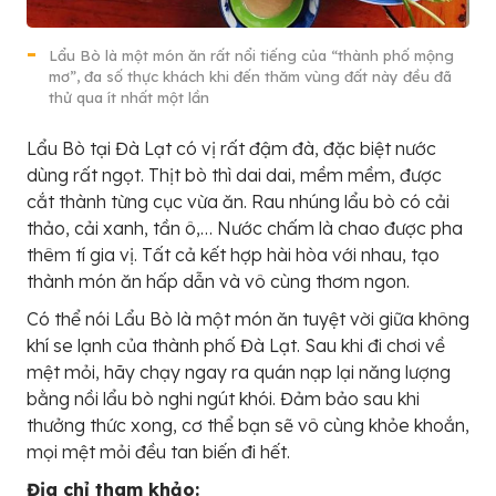
Lẩu Bò là một món ăn rất nổi tiếng của “thành phố mộng
mơ”, đa số thực khách khi đến thăm vùng đất này đều đã
thử qua ít nhất một lần
Lẩu Bò tại Đà Lạt có vị rất đậm đà, đặc biệt nước
dùng rất ngọt. Thịt bò thì dai dai, mềm mềm, được
cắt thành từng cục vừa ăn. Rau nhúng lẩu bò có cải
thảo, cải xanh, tần ô,… Nước chấm là chao được pha
thêm tí gia vị. Tất cả kết hợp hài hòa với nhau, tạo
thành món ăn hấp dẫn và vô cùng thơm ngon.
Có thể nói Lẩu Bò là một món ăn tuyệt vời giữa không
khí se lạnh của thành phố Đà Lạt. Sau khi đi chơi về
mệt mỏi, hãy chạy ngay ra quán nạp lại năng lượng
bằng nồi lẩu bò nghi ngút khói. Đảm bảo sau khi
thưởng thức xong, cơ thể bạn sẽ vô cùng khỏe khoắn,
mọi mệt mỏi đều tan biến đi hết.
Địa chỉ tham khảo: