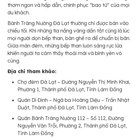
thơm ngon và hấp dẫn, chinh phục “bao tử” của mọi
du khách.
Bánh Tráng Nướng Đà Lạt thường chỉ được bán vào
chiều tối. Khi những tia nắng vàng dần tắt cũng là lúc
mọi người dọn bếp than, bàn ghế ra để chuẩn bị bán.
Giữa màn đêm, những bếp than luôn sáng rực lửa
khiến người ta cảm thấy thoải mái và bình yên vô
cùng.
Địa chỉ tham khảo:
Chợ đêm Đà Lạt – Đường Nguyễn Thị Minh Khai,
Phường 1, Thành phố Đà Lạt, Tỉnh Lâm Đồng
Quán Dì Đinh – Ngã ba Hoàng Diệu – Trần Nhật
Duật, Thành phố Đà Lạt, Tỉnh Lâm Đồng
Quán Bánh Tráng Nướng 112 – Số 112, Đường
Nguyễn Văn Trỗi, Phường 2, Thành phố Đà Lạt,
Tỉnh Lâm Đồng