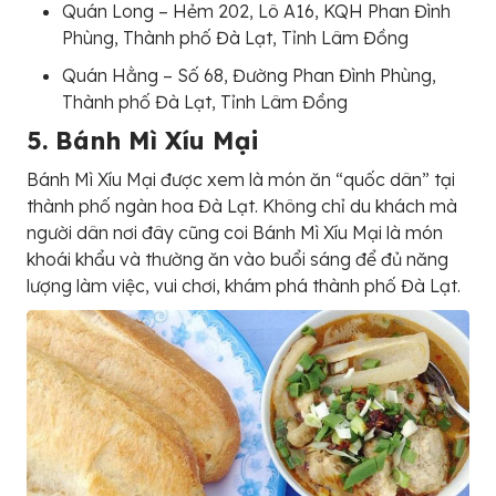
Quán Long – Hẻm 202, Lô A16, KQH Phan Đình
Phùng, Thành phố Đà Lạt, Tỉnh Lâm Đồng
Quán Hằng – Số 68, Đường Phan Đình Phùng,
Thành phố Đà Lạt, Tỉnh Lâm Đồng
5. Bánh Mì Xíu Mại
Bánh Mì Xíu Mại được xem là món ăn “quốc dân” tại
thành phố ngàn hoa Đà Lạt. Không chỉ du khách mà
người dân nơi đây cũng coi Bánh Mì Xíu Mại là món
khoái khẩu và thường ăn vào buổi sáng để đủ năng
lượng làm việc, vui chơi, khám phá thành phố Đà Lạt.