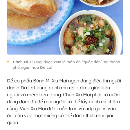
Bánh Mì Xíu Mại được xem là món ăn “quốc dân” tại thành
phố ngàn hoa Đà Lạt
Để có phần Bánh Mì Xíu Mại ngon đúng điệu thì người
dân ở Đà Lạt dùng bánh mì mới ra lò – giòn bên
ngoài và mềm bên trong. Chén Xíu Mại phải có nước
dùng đậm đà để mọi người có thể lấy bánh mì chấm
cùng. Viên Xíu Mại được nắn tròn và ướp gia vị vừa
ăn, cắn vào một miếng có thể đánh thức mọi giác
quan.