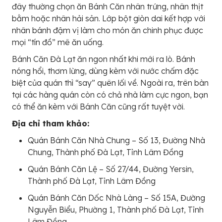
đây thường chọn ăn Bánh Căn nhân trứng, nhân thịt
bằm hoặc nhân hải sản. Lớp bột giòn dai kết hợp với
nhân bánh đậm vị làm cho món ăn chinh phục được
mọi “tín đồ” mê ăn uống.
Bánh Căn Đà Lạt ăn ngon nhất khi mới ra lò. Bánh
nóng hổi, thơm lừng, dùng kèm với nước chấm đặc
biệt của quán thì “say” quên lối về. Ngoài ra, trên bàn
tại các hàng quán còn có chả nhà làm cực ngon, bạn
có thể ăn kèm với Bánh Căn cũng rất tuyệt vời.
Địa chỉ tham khảo:
Quán Bánh Căn Nhà Chung – Số 13, Đường Nhà
Chung, Thành phố Đà Lạt, Tỉnh Lâm Đồng
Quán Bánh Căn Lệ – Số 27/44, Đường Yersin,
Thành phố Đà Lạt, Tỉnh Lâm Đồng
Quán Bánh Căn Dốc Nhà Làng – Số 15A, Đường
Nguyễn Biểu, Phường 1, Thành phố Đà Lạt, Tỉnh
Lâm Đồng