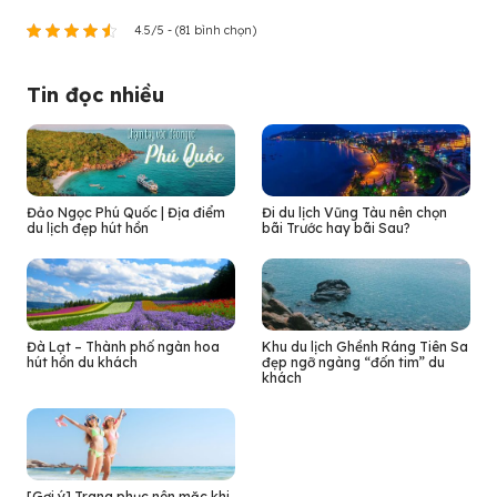
4.5/5 - (81 bình chọn)
Tin đọc nhiều
Đảo Ngọc Phú Quốc | Địa điểm
Đi du lịch Vũng Tàu nên chọn
du lịch đẹp hút hồn
bãi Trước hay bãi Sau?
Đà Lạt – Thành phố ngàn hoa
Khu du lịch Ghềnh Ráng Tiên Sa
hút hồn du khách
đẹp ngỡ ngàng “đốn tim” du
khách
[Gợi ý] Trang phục nên mặc khi