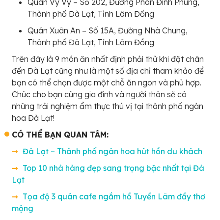
Quán Vy Vy – Số 202, Đường Phan Đình Phùng,
Thành phố Đà Lạt, Tỉnh Lâm Đồng
Quán Xuân An – Số 15A, Đường Nhà Chung,
Thành phố Đà Lạt, Tỉnh Lâm Đồng
Trên đây là 9 món ăn nhất định phải thử khi đặt chân
đến Đà Lạt cũng như là một số địa chỉ tham khảo để
bạn có thể chọn được một chỗ ăn ngon và phù hợp.
Chúc cho bạn cùng gia đình và người thân sẽ có
những trải nghiệm ẩm thực thú vị tại thành phố ngàn
hoa Đà Lạt!
CÓ THỂ BẠN QUAN TÂM:
Đà Lạt – Thành phố ngàn hoa hút hồn du khách
Top 10 nhà hàng đẹp sang trọng bậc nhất tại Đà
Lạt
Tọa độ 3 quán cafe ngắm hồ Tuyền Lâm đầy thơ
mộng