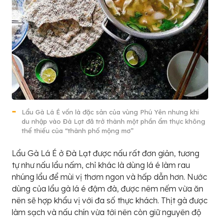
Lẩu Gà Lá É vốn là đặc sản của vùng Phú Yên nhưng khi
du nhập vào Đà Lạt đã trở thành một phần ẩm thực không
thể thiếu của “thành phố mộng mơ”
Lẩu Gà Lá É ở Đà Lạt được nấu rất đơn giản, tương
tự như nấu lẩu nấm, chỉ khác là dùng lá é làm rau
nhúng lẩu để mùi vị thơm ngon và hấp dẫn hơn. Nước
dùng của lẩu gà lá é đậm đà, được nêm nếm vừa ăn
nên sẽ hợp khẩu vị với đa số thực khách. Thịt gà được
làm sạch và nấu chín vừa tới nên còn giữ nguyên độ