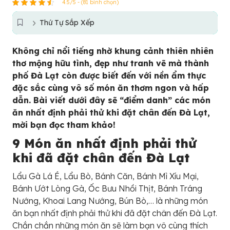
4.5/5 - (81 bình chọn)
Thứ Tự Sắp Xếp
Không chỉ nổi tiếng nhờ khung cảnh thiên nhiên
thơ mộng hữu tình, đẹp như tranh vẽ mà thành
phố Đà Lạt còn được biết đến với nền ẩm thực
đặc sắc cùng vô số món ăn thơm ngon và hấp
dẫn. Bài viết dưới đây sẽ “điểm danh” các món
ăn nhất định phải thử khi đặt chân đến Đà Lạt,
mời bạn đọc tham khảo!
9 Món ăn nhất định phải thử
khi đã đặt chân đến Đà Lạt
Lẩu Gà Lá É, Lẩu Bò, Bánh Căn, Bánh Mì Xíu Mại,
Bánh Ướt Lòng Gà, Ốc Bưu Nhồi Thịt, Bánh Tráng
Nướng, Khoai Lang Nướng, Bún Bò,… là những món
ăn bạn nhất định phải thử khi đã đặt chân đến Đà Lạt.
Chắn chắn những món ăn sẽ làm bạn vô cùng thích