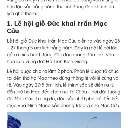
hội đặc sắc hằng năm, thu hút đông đảo khách du
lịch ghé thăm.
1. Lễ hội giỗ Đức khai trấn Mạc
Cửu
Lễ hội giỗ Đức khai trấn Mạc Cửu diễn ra vào ngày 26
– 27 tháng 5 âm lịch hằng năm. Đây là một lễ hội lớn,
gồm nhiều hoạt động độc đáo mang đậm nét văn
hóa của vùng đât Hà Tiên Kiên Giang.
Lễ hội được chia ra làm 2 phần. Phần lễ được tổ chức
tại đền thờ họ Mạc theo đúng thông lệ với lễ cúng và
tế. Vào ngày 27/5 âm lịch, lễ thỉnh sắc sẽ diễn ra từ
đền thờ họ Mạc đến chân núi Tô Châu – nơi đặt tượng
đài Mạc Cửu. Trong đó, đặc sắc nhất phải kể đến tiết
mục Vua Minh Mạng sắc phong tước vị cho Mạc Cửu.