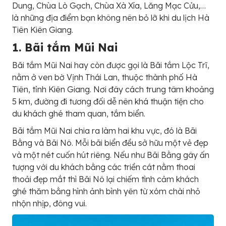
Dung, Chùa Lò Gạch, Chùa Xà Xía, Lăng Mạc Cửu,…
là những địa điểm bạn không nên bỏ lỡ khi du lịch Hà
Tiên Kiên Giang.
1. Bãi tắm Mũi Nai
Bãi tắm Mũi Nai hay còn được gọi là Bãi tắm Lộc Trĩ,
nằm ở ven bờ Vịnh Thái Lan, thuộc thành phố Hà
Tiên, tỉnh Kiên Giang. Nơi đây cách trung tâm khoảng
5 km, đường đi tương đối dễ nên khá thuận tiện cho
du khách ghé tham quan, tắm biển.
Bãi tắm Mũi Nai chia ra làm hai khu vực, đó là Bãi
Bằng và Bãi Nô. Mỗi bãi biển đều sở hữu một vẻ đẹp
và một nét cuốn hút riêng. Nếu như Bãi Bằng gây ấn
tượng với du khách bằng các triền cát nằm thoai
thoải đẹp mắt thì Bãi Nô lại chiếm tình cảm khách
ghé thăm bằng hình ảnh bình yên từ xóm chài nhỏ
nhộn nhịp, đông vui.