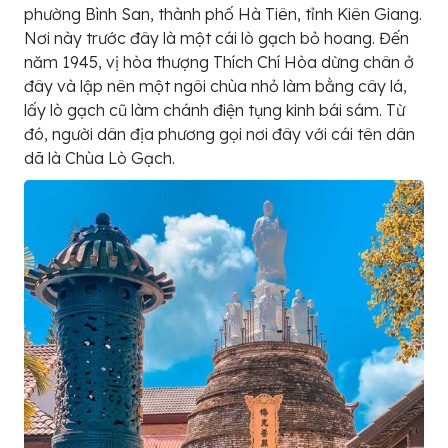
phường Bình San, thành phố Hà Tiên, tỉnh Kiên Giang.
Nơi này trước đây là một cái lò gạch bỏ hoang. Đến
năm 1945, vị hòa thượng Thích Chí Hòa dừng chân ở
đây và lập nên một ngôi chùa nhỏ làm bằng cây lá,
lấy lò gạch cũ làm chánh điện tụng kinh bái sám. Từ
đó, người dân địa phương gọi nơi đây với cái tên dân
dã là Chùa Lò Gạch.