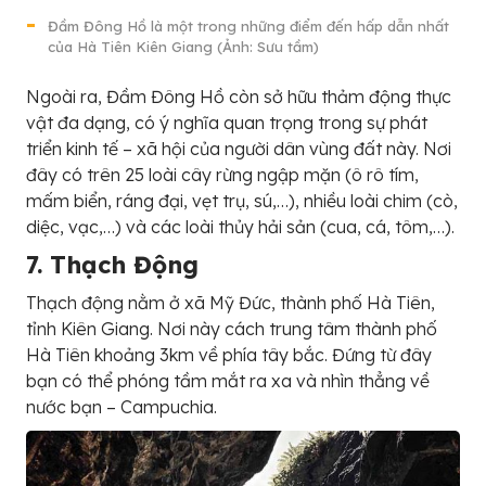
Đầm Đông Hồ là một trong những điểm đến hấp dẫn nhất
của Hà Tiên Kiên Giang (Ảnh: Sưu tầm)
Ngoài ra, Đầm Đông Hồ còn sở hữu thảm động thực
vật đa dạng, có ý nghĩa quan trọng trong sự phát
triển kinh tế – xã hội của người dân vùng đất này. Nơi
đây có trên 25 loài cây rừng ngập mặn (ô rô tím,
mấm biển, ráng đại, vẹt trụ, sú,…), nhiều loài chim (cò,
diệc, vạc,…) và các loài thủy hải sản (cua, cá, tôm,…).
7. Thạch Động
Thạch động nằm ở xã Mỹ Đức, thành phố Hà Tiên,
tỉnh Kiên Giang. Nơi này cách trung tâm thành phố
Hà Tiên khoảng 3km về phía tây bắc. Đứng từ đây
bạn có thể phóng tầm mắt ra xa và nhìn thẳng về
nước bạn – Campuchia.