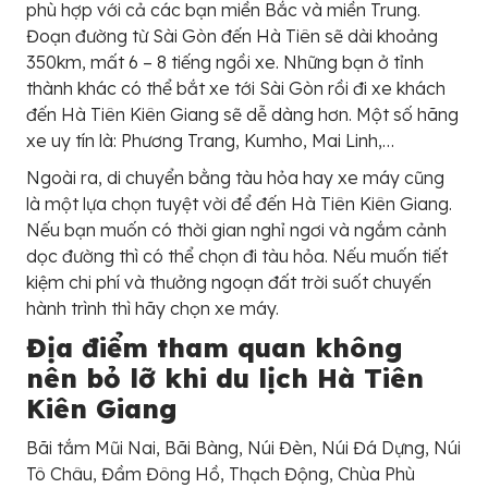
phù hợp với cả các bạn miền Bắc và miền Trung.
Đoạn đường từ Sài Gòn đến Hà Tiên sẽ dài khoảng
350km, mất 6 – 8 tiếng ngồi xe. Những bạn ở tỉnh
thành khác có thể bắt xe tới Sài Gòn rồi đi xe khách
đến Hà Tiên Kiên Giang sẽ dễ dàng hơn. Một số hãng
xe uy tín là: Phương Trang, Kumho, Mai Linh,…
Ngoài ra, di chuyển bằng tàu hỏa hay xe máy cũng
là một lựa chọn tuyệt vời để đến Hà Tiên Kiên Giang.
Nếu bạn muốn có thời gian nghỉ ngơi và ngắm cảnh
dọc đường thì có thể chọn đi tàu hỏa. Nếu muốn tiết
kiệm chi phí và thưởng ngoạn đất trời suốt chuyến
hành trình thì hãy chọn xe máy.
Địa điểm tham quan không
nên bỏ lỡ khi du lịch Hà Tiên
Kiên Giang
Bãi tắm Mũi Nai, Bãi Bàng, Núi Đèn, Núi Đá Dựng, Núi
Tô Châu, Đầm Đông Hồ, Thạch Động, Chùa Phù