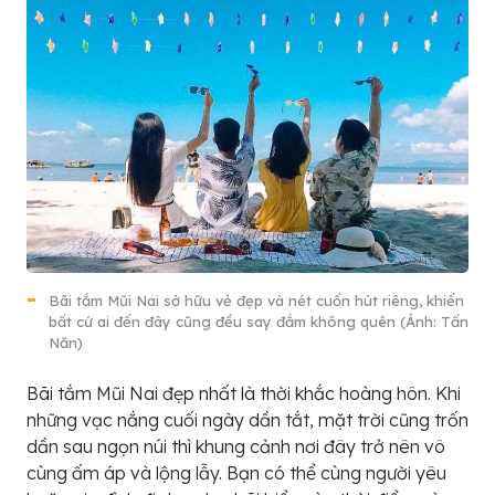
Bãi tắm Mũi Nai sở hữu vẻ đẹp và nét cuốn hút riêng, khiến
bất cứ ai đến đây cũng đều say đắm không quên (Ảnh: Tấn
Năn)
Bãi tắm Mũi Nai đẹp nhất là thời khắc hoàng hôn. Khi
những vạc nắng cuối ngày dần tắt, mặt trời cũng trốn
dần sau ngọn núi thì khung cảnh nơi đây trở nên vô
cùng ấm áp và lộng lẫy. Bạn có thể cùng người yêu