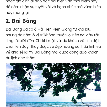
hoặc gia đình đi dạo dọc bãi biển vào thời điểm này
để cảm nhận sự tuyệt vời và hạnh phúc mà vùng biển
này mang lại.
2. Bãi Bàng
Bãi Bàng đã có ở Hà Tiên Kiên Giang từ khá lâu,
nhưng do nằm ở vị trí không thuận lợi nên nơi đây rất
ít người biết đến. Chỉ khi một vài du khách vô tình đặt
chân lên đây, thấy được vẻ đẹp hoang sơ, hữu tình và
về chia sẻ lại thì Bãi Bàng mới được đông đảo khách
du lịch ghé thăm.