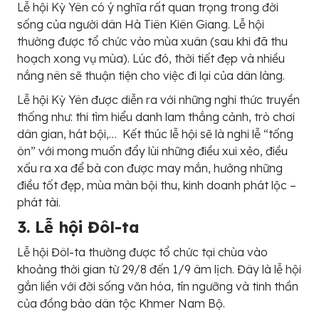
Lễ hội Kỳ Yên có ý nghĩa rất quan trọng trong đời
sống của người dân Hà Tiên Kiên Giang. Lễ hội
thường được tổ chức vào mùa xuân (sau khi đã thu
hoạch xong vụ mùa). Lúc đó, thời tiết đẹp và nhiều
nắng nên sẽ thuận tiện cho việc đi lại của dân làng.
Lễ hội Kỳ Yên được diễn ra với những nghi thức truyền
thống như: thi tìm hiểu danh lam thắng cảnh, trò chơi
dân gian, hát bội,… Kết thúc lễ hội sẽ là nghi lễ “tống
ôn” với mong muốn đẩy lùi những điều xui xẻo, điều
xấu ra xa để bà con được may mắn, hưởng những
điều tốt đẹp, mùa màn bội thu, kinh doanh phát lộc –
phát tài.
3. Lễ hội Đôl-ta
Lễ hội Đôl-ta thường được tổ chức tại chùa vào
khoảng thời gian từ 29/8 đến 1/9 âm lịch. Đây là lễ hội
gắn liền với đời sống văn hóa, tín ngưỡng và tinh thần
của đồng bào dân tộc Khmer Nam Bộ.