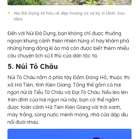
Núi Đá Dựng sở hữu vẻ đẹp hoang sơ và kỳ vĩ (Ảnh: Sưu
tầm)
Đến với Núi Đá Dựng, bạn không chỉ được thưởng
ngoạn khung cảnh thiên nhiên hùng vĩ hay khám phá
những hang động kì ảo mà còn được biết thêm nhiều
câu chuyện lịch sử lí thú của dân tộc ta.
5. Núi Tô Châu
Núi Tô Châu nằm ở phía tây Đầm Đông Hồ, thuộc thị
xã Hà Tiên, tỉnh Kiên Giang. Tổng thể gồm có hai
ngọn núi là Tiểu Tô Châu và Đại Tô Châu. Nếu leo lên
trên đỉnh của hai ngọn núi này, bạn có thể ngắm
được toàn cảnh Hà Tiên Kiên Giang với trời xanh,
mây trắng, sông nước mênh mông, nhà cửa dập dìu
nối đuôi nhau.