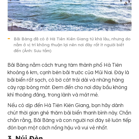
Bãi Bàng đã có ở Hà Tiên Kiên Giang từ khá lâu, nhưng do
nằm ở vị trí không thuận lợi nên nơi đây rất ít người biết
đến (Ảnh: Sưu tầm)
Bãi Bàng nằm cách trung tâm thành phố Hà Tiên
khoảng 6 km, cạnh bên bãi trước của Mũi Nai. Đây là
bãi biển rất sạch, có bờ cát trải dài và những hàng
cây rợp bóng mát. Đem đến cho nơi đây bầu không
khí thoáng đãng, trong lành và mát mẻ.
Nếu có dịp đến Hà Tiên Kiên Giang, bạn hãy dành
chút thời gian ghé thăm bãi biển thanh bình này. Chắn
chắn rằng, Bãi Bàng và con người nơi đây sẽ luôn tiếp
đón bạn một cách nồng hậu và vui vẻ nhất.
3. Núi Đèn