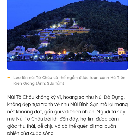
Leo lên núi Tô Châu có thể ngắm được toàn cảnh Hà Tiên
Kiên Giang (Ảnh: Sưu tầm)
Núi Tô Châu không kỳ vĩ, hoang sơ như Núi Đá Dựng,
không đẹp tựa tranh vẽ như Núi Bình Sạn mà lại mang
nét khoáng đạt, gần gũi với thiên nhiên. Người ta say
mê Núi Tô Châu bởi khi đến đây, họ tìm được cảm
giác thư thái, dễ chịu và có thể quên đi mọi buồn
phiền của cuộc sống.