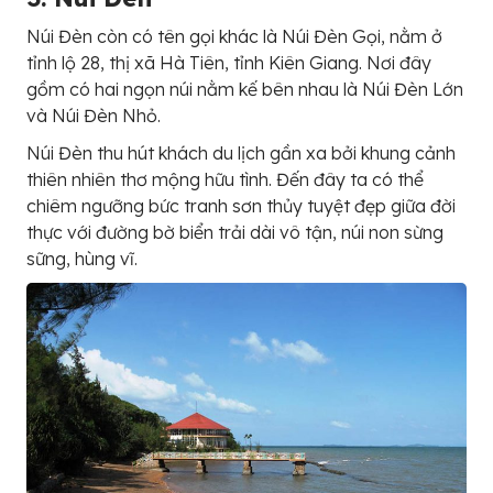
Núi Đèn còn có tên gọi khác là Núi Đèn Gọi, nằm ở
tỉnh lộ 28, thị xã Hà Tiên, tỉnh Kiên Giang. Nơi đây
gồm có hai ngọn núi nằm kế bên nhau là Núi Đèn Lớn
và Núi Đèn Nhỏ.
Núi Đèn thu hút khách du lịch gần xa bởi khung cảnh
thiên nhiên thơ mộng hữu tình. Đến đây ta có thể
chiêm ngưỡng bức tranh sơn thủy tuyệt đẹp giữa đời
thực với đường bờ biển trải dài vô tận, núi non sừng
sững, hùng vĩ.