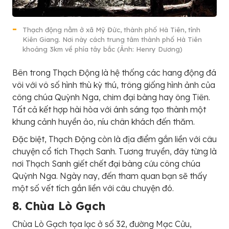
Thạch động nằm ở xã Mỹ Đức, thành phố Hà Tiên, tỉnh
Kiên Giang. Nơi này cách trung tâm thành phố Hà Tiên
khoảng 3km về phía tây bắc (Ảnh: Henry Dương)
Bên trong Thạch Động là hệ thống các hang động đá
vôi với vô số hình thù kỳ thú, trông giống hình ảnh của
công chúa Quỳnh Nga, chim đại bàng hay ông Tiên.
Tất cả kết hợp hài hòa với ánh sáng tạo thành một
khung cảnh huyền ảo, níu chân khách đến thăm.
Đặc biệt, Thạch Động còn là địa điểm gắn liền với câu
chuyện cổ tích Thạch Sanh. Tương truyền, đây từng là
nơi Thạch Sanh giết chết đại bàng cứu công chúa
Quỳnh Nga. Ngày nay, đến tham quan bạn sẽ thấy
một số vết tích gắn liền với câu chuyện đó.
8. Chùa Lò Gạch
Chùa Lò Gạch tọa lạc ở số 32, đường Mạc Cửu,