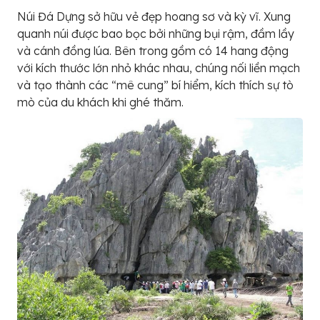
Núi Đá Dựng sở hữu vẻ đẹp hoang sơ và kỳ vĩ. Xung
quanh núi được bao bọc bởi những bụi rậm, đầm lầy
và cánh đồng lúa. Bên trong gồm có 14 hang động
với kích thước lớn nhỏ khác nhau, chúng nối liền mạch
và tạo thành các “mê cung” bí hiểm, kích thích sự tò
mò của du khách khi ghé thăm.