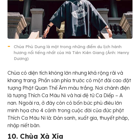
Chùa Phù Dung là một trong những điểm du lịch hành
hương nổi tiếng nhất của Hà Tiên Kiên Giang (Ảnh: Henry
Dương)
Chùa có diện tích không lớn nhưng khá rộng rãi và
khang trang. Phần sân phía trước có một đài cao đặt
tượng Phật Quan Thế Âm màu trắng. Nơi chánh điện
là tượng Thích Ca Mâu Ni và hai đệ tử Ca Diếp – A
nan. Ngoài ra, ở đây còn có bốn bức phù điêu lớn
minh họa cho 4 cảnh trong cuộc đời của đức phật
Thích Ca Mâu Ni là: Đản sanh, xuất gia, thuyết pháp,
nhập niết bàn.
10. Chùa Xà Xía