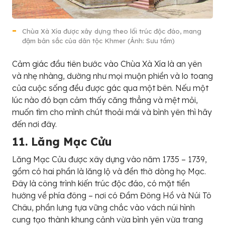
Chùa Xà Xía được xây dựng theo lối trúc độc đáo, mang
đậm bản sắc của dân tộc Khmer (Ảnh: Sưu tầm)
Cảm giác đầu tiên bước vào Chùa Xà Xía là an yên
và nhẹ nhàng, dường như mọi muộn phiền và lo toang
của cuộc sống đều được gác qua một bên. Nếu một
lúc nào đó bạn cảm thấy căng thẳng và mệt mỏi,
muốn tìm cho mình chút thoải mái và bình yên thì hãy
đến nơi đây.
11. Lăng Mạc Cửu
Lăng Mạc Cửu được xây dựng vào năm 1735 – 1739,
gồm có hai phần là lăng lộ và đền thờ dòng họ Mạc.
Đây là công trình kiến trúc độc đáo, có mặt tiền
hướng về phía đông – nơi có Đầm Đông Hồ và Núi Tô
Châu, phần lưng tựa vững chắc vào vách núi hình
cung tạo thành khung cảnh vừa bình yên vừa trang