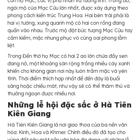
con họ Mạc, các vị phu nhân và tướng lĩnh. Trong đó,
ngôi mộ của Mạc Cửu lớn nhất, được xây dựng theo
phong cách kiến trúc Trung Hoa. Hai bên trái phải là
hai vị tướng, xung quanh mộ có hai con rồng đang
quấn vào nhau. Trước mộ đặt bức tượng Mạc Cửu tay
cầm kiếm, mặc nhung phục vô cùng oai phong lẫm
liệt.
Trong Đền thờ họ Mạc có hai 2 ao lớn chứa đầy sen
đang nở, một khoảng sân rộng trồng nhiều cây xanh
khiến cho không gian nơi này luôn trầm mặc và yên
tĩnh. Thời điểm thích hợp nhất để đến đây là buổi
sáng hoặc chiều mát, như vậy sẽ có thể thăm thú và
thưởng ngoạn được nhiều nơi.
Những lễ hội đặc sắc ở Hà Tiên
Kiên Giang
Hà Tiên Kiên Giang là nơi giao thoa của ba nền văn
hóa: Kinh, Hoa và Khmer. Chính điều đó đã tạo cho
vùng đất này một nền văn hóa đa dạng với những lễ