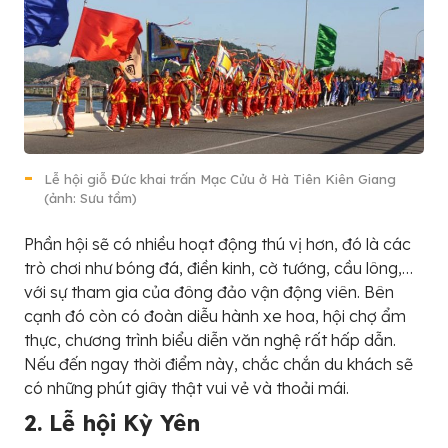
Lễ hội giỗ Đức khai trấn Mạc Cửu ở Hà Tiên Kiên Giang
(ảnh: Sưu tầm)
Phần hội sẽ có nhiều hoạt động thú vị hơn, đó là các
trò chơi như bóng đá, điền kinh, cờ tướng, cầu lông,…
với sự tham gia của đông đảo vận động viên. Bên
cạnh đó còn có đoàn diễu hành xe hoa, hội chợ ẩm
thực, chương trình biểu diễn văn nghệ rất hấp dẫn.
Nếu đến ngay thời điểm này, chắc chắn du khách sẽ
có những phút giây thật vui vẻ và thoải mái.
2. Lễ hội Kỳ Yên