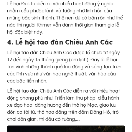
Lễ hội Đôl-ta diễn ra với nhiều hoạt động ý nghĩa
nhằm cầu phước lành và tưởng nhớ linh hồn của
những bậc sinh thành. Thế nên dù có bận rộn như thế
nào thì người Khmer vẫn dành thời gian tham gia lễ
hội đặc biệt này.
4. Lễ hội tao đàn Chiêu Anh Các
Lễ hội tao đàn Chiêu Anh Các được tổ chức từ ngày
12 đến ngày 15 tháng giêng (âm lịch). Đây là lễ hội
tôn vinh những thành quả lao động và sáng tạo trên
các lĩnh vực như văn học nghệ thuật, văn hóa của
các bậc tiền nhân.
Lễ hội tao đàn Chiêu Anh Các diễn ra với nhiều hoạt
động phong phú như: Triển lãm thư pháp, diễu hành
xe đạp hoa, dâng hương đền thờ họ Mạc, giao lưu
đờn ca tài tử, thả hoa đăng trên đầm Đông Hồ, trò
chơi dân gian, thi đấu cờ tướng,….