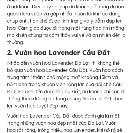
ở nơi khác. Điều này sẽ giúp du khách dễ dàng đi dạo
quanh khu vườn và gặp nhiều thuận lợi khi tạo dáng
chụp ảnh, hạn chế được tình trạng vô ý dẫm đạp lên
hoa. Cảm giác được đi trong một rừng hoa tím mộng
mơ khiến chúng ta cảm thấy vui vẻ và an nhiên đến lạ
thường.
2. Vườn hoa Lavender Cầu Đất
Nhắc đến vườn hoa Lavender Đà Lạt thì không thể
bỏ qua vườn hoa Lavender Cầu Đất. Vườn hoa cách
trung tâm “thành phố mộng mơ” khoảng 15km và
nằm bên trong khuôn viên rộng lớn của đồi chè Cầu
Đất. Sau khi đến đồi chè Cầu Đất, du khách chỉ cần đi
thẳng theo đường bê tông chừng 1km là sẽ đặt chân
lên vườn hoa tuyệt đẹp này.
Vườn hoa Lavender Cầu Đất được đánh giá là một
trong những vườn hoa đẹp nhất của Đà Lạt. Vườn
hoa rất rộng, trồng nhiều hoa Lavender, khi nở rộ sẽ