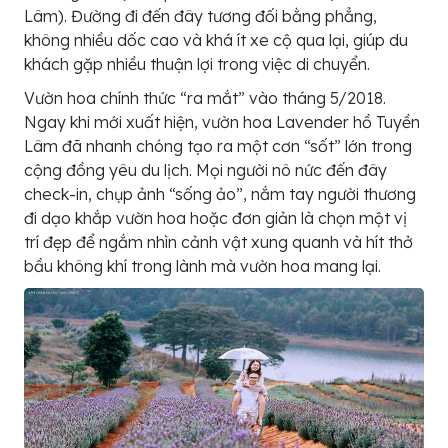
Lâm). Đường đi đến đây tương đối bằng phẳng,
không nhiều dốc cao và khá ít xe cộ qua lại, giúp du
khách gặp nhiều thuận lợi trong việc di chuyển.
Vườn hoa chính thức “ra mắt” vào tháng 5/2018.
Ngay khi mới xuất hiện, vườn hoa Lavender hồ Tuyền
Lâm đã nhanh chóng tạo ra một cơn “sốt” lớn trong
cộng đồng yêu du lịch. Mọi người nô nức đến đây
check-in, chụp ảnh “sống ảo”, nắm tay người thương
đi dạo khắp vườn hoa hoặc đơn giản là chọn một vị
trí đẹp để ngắm nhìn cảnh vật xung quanh và hít thở
bầu không khí trong lành mà vườn hoa mang lại.