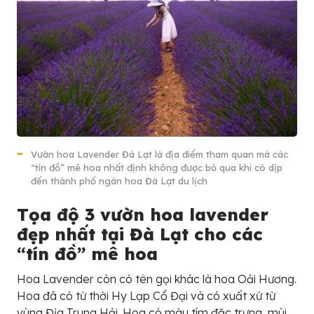
Vườn hoa Lavender Đà Lạt là địa điểm tham quan mà các
“tín đồ” mê hoa nhất định không được bỏ qua khi có dịp
đến thành phố ngàn hoa Đà Lạt du lịch
Tọa độ 3 vườn hoa lavender
đẹp nhất tại Đà Lạt cho các
“tín đồ” mê hoa
Hoa Lavender còn có tên gọi khác là hoa Oải Hương.
Hoa đã có từ thời Hy Lạp Cổ Đại và có xuất xứ từ
vùng Địa Trung Hải. Hoa có màu tím đặc trưng, mùi