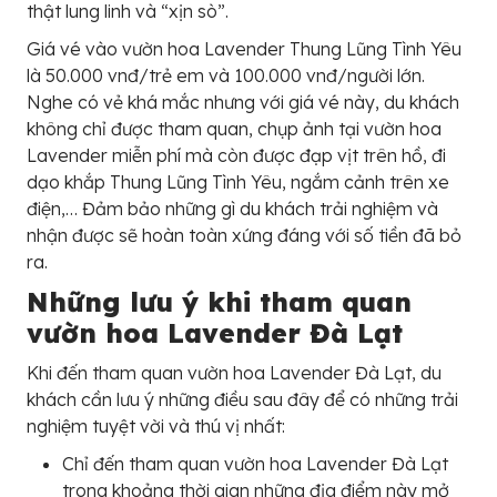
thật lung linh và “xịn sò”.
Giá vé vào vườn hoa Lavender Thung Lũng Tình Yêu
là 50.000 vnđ/trẻ em và 100.000 vnđ/người lớn.
Nghe có vẻ khá mắc nhưng với giá vé này, du khách
không chỉ được tham quan, chụp ảnh tại vườn hoa
Lavender miễn phí mà còn được đạp vịt trên hồ, đi
dạo khắp Thung Lũng Tình Yêu, ngắm cảnh trên xe
điện,… Đảm bảo những gì du khách trải nghiệm và
nhận được sẽ hoàn toàn xứng đáng với số tiền đã bỏ
ra.
Những lưu ý khi tham quan
vườn hoa Lavender Đà Lạt
Khi đến tham quan vườn hoa Lavender Đà Lạt, du
khách cần lưu ý những điều sau đây để có những trải
nghiệm tuyệt vời và thú vị nhất:
Chỉ đến tham quan vườn hoa Lavender Đà Lạt
trong khoảng thời gian những địa điểm này mở