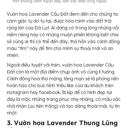
một khung cảnh tuyệt đẹp, làm say đắm lòng người
Vườn hoa Lavender Cầu Đất đem đến cho chúng ta
cảm giác tự do tự tại, được hòa mình vào đất trời
rộng lớn của Đà Lạt. Ai đang có trong lòng những nỗi
niềm riêng hay có những muộn phiền không biết chia
sẻ cùng ai thì có thể đến đây, thả hồn vào cánh đồng
màu “tím” này để tìm cho mình sự thoải mái và an
nhiên.
Ngoài điều tuyệt vời trên, vườn hoa Lavender Cầu
Đất còn là một địa điểm chụp ảnh vô cùng lí tưởng.
Cánh đồng hoa thơ mộng, lãng mạn sẽ là phông nền
hoàn hảo cho bức hình triệu like của du khách trên
instagram hay facebook. Bí kíp để có hình đẹp tại
đây là mặc những trang phục nhẹ nhàng, có màu sắc
nhã nhặn (ưu tiên trắng) và tạo dáng thoải mái, tự tin
nhất.
3. Vườn hoa Lavender Thung Lũng