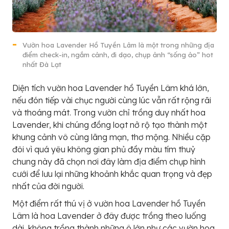
Vườn hoa Lavender Hồ Tuyền Lâm là một trong những địa
điểm check-in, ngắm cảnh, đi dạo, chụp ảnh “sống ảo” hot
nhất Đà Lạt
Diện tích vườn hoa Lavender hồ Tuyền Lâm khá lớn,
nếu đón tiếp vài chục người cùng lúc vẫn rất rộng rãi
và thoáng mát. Trong vườn chỉ trồng duy nhất hoa
Lavender, khi chúng đồng loạt nở rộ tạo thành một
khung cảnh vô cùng lãng mạn, thơ mộng. Nhiều cặp
đôi vì quá yêu không gian phủ đầy màu tím thuỷ
chung này đã chọn nơi đây làm địa điểm chụp hình
cưới để lưu lại những khoảnh khắc quan trọng và đẹp
nhất của đời người.
Một điểm rất thú vị ở vườn hoa Lavender hồ Tuyền
Lâm là hoa Lavender ở đây được trồng theo luống
dài, không trồng thành những ô lớn như các vườn hoa