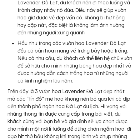
Lavender Đà Lạt, du khách nên đi theo luống và
tránh chạy nhảy nô đùa. Điều này sẽ giúp vườn
hoa giữ được vẻ đẹp vốn có, không bị hư hỏng
hay dập nát, đặc biệt là không làm ảnh hưởng
đến những người xung quanh.
Hầu như trong các vườn hoa Lavender Đà Lạt
đều có bán hoa mang về trưng bày hoặc trồng.
Nếu có nhu cầu, du khách có thể liên hệ chủ vườn
để sở hữu cho mình những bông hoa đẹp nhất và
được hướng dẫn cách trồng hoa từ những người
có kinh nghiệm lâu năm.
Trên đây là 3 vườn hoa Lavender Đà Lạt đẹp nhất
mà các “tín đồ” mê hoa không nên bỏ qua khi có dịp
đến thành phố ngàn hoa Đà Lạt du lịch. Hi vọng với
những thông tin được cung cấp trong bài viết, du
khách cùng với bạn bè và gia đình sẽ lựa chọn được
cho mình một nơi lí tưởng để dừng chân ngắm hoa, đi
dạo hít thở bầu không khí trong lành và chụp những