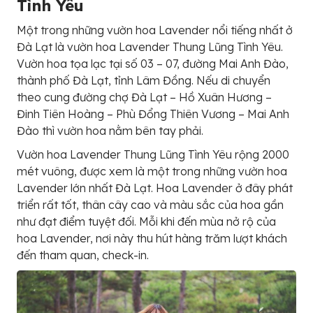
Tình Yêu
Một trong những vườn hoa Lavender nổi tiếng nhất ở
Đà Lạt là vườn hoa Lavender Thung Lũng Tình Yêu.
Vườn hoa tọa lạc tại số 03 – 07, đường Mai Anh Đào,
thành phố Đà Lạt, tỉnh Lâm Đồng. Nếu di chuyển
theo cung đường chợ Đà Lạt – Hồ Xuân Hương –
Đinh Tiên Hoàng – Phù Đổng Thiên Vương – Mai Anh
Đào thì vườn hoa nằm bên tay phải.
Vườn hoa Lavender Thung Lũng Tình Yêu rộng 2000
mét vuông, được xem là một trong những vườn hoa
Lavender lớn nhất Đà Lạt. Hoa Lavender ở đây phát
triển rất tốt, thân cây cao và màu sắc của hoa gần
như đạt điểm tuyệt đối. Mỗi khi đến mùa nở rộ của
hoa Lavender, nơi này thu hút hàng trăm lượt khách
đến tham quan, check-in.