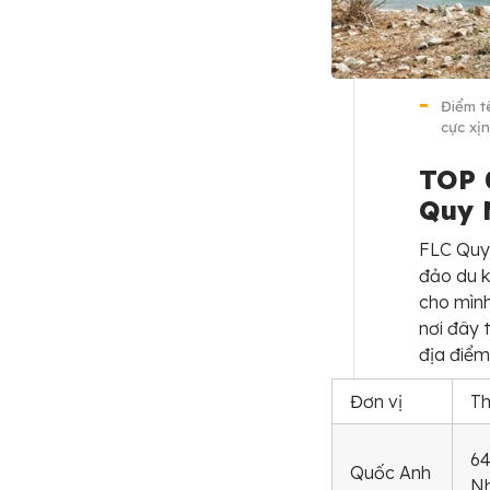
Điểm t
cực xị
TOP 
Quy 
FLC Quy 
đảo du k
cho mình
nơi đây t
địa điểm
Đơn vị
Th
64
Quốc Anh
Nh