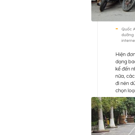
Quốc A
dưỡng 
interne
Hiện đơn
dạng bao
kể đến n
nữa, cá
đi nên d
chọn loạ