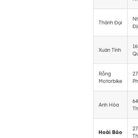
Nh
Thành Đại
Đị
16
Xuân Tính
Qu
Rỗng
27
Motorbike
Ph
64
Anh Hòa
Th
27
Hoài Bảo
Th