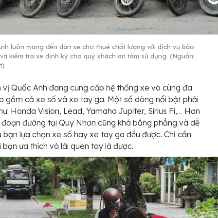
nh luôn mang đến dàn xe cho thuê chất lượng với dịch vụ bảo
và kiểm tra xe định kỳ cho quý khách an tâm sử dụng. (Nguồn:
t)
 vị Quốc Anh đang cung cấp hệ thống xe vô cùng đa
 gồm cả xe số và xe tay ga. Một số dòng nổi bật phải
hư: Honda Vision, Lead, Yamaha Jupiter, Sirius Fi,… Hơn
c đoạn đường tại Quy Nhơn cũng khá bằng phẳng và dễ
ù bạn lựa chọn xe số hay xe tay ga đều được. Chỉ cần
i bạn ưa thích và lái quen tay là được.