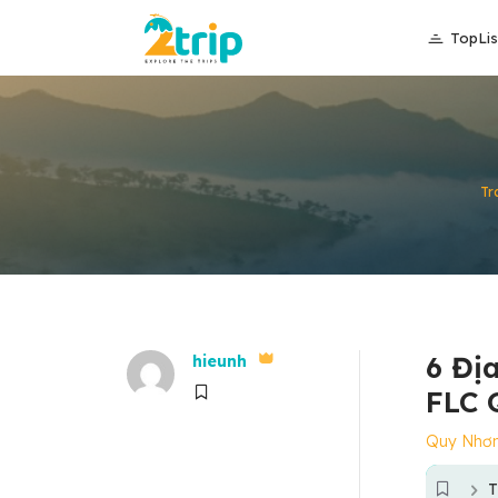
TopLis
Tr
6 Đị
hieunh
FLC 
Quy Nhơ
T