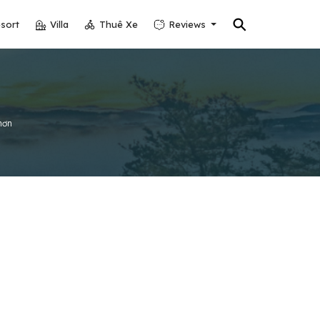
⚲
sort
Villa
Thuê Xe
Reviews
hơn