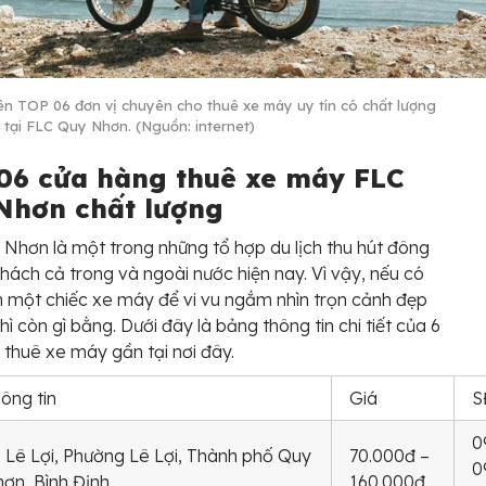
ên TOP 06 đơn vị chuyên cho thuê xe máy uy tín có chất lượng
n tại FLC Quy Nhơn. (Nguồn: internet)
06 cửa hàng thuê xe máy FLC
Nhơn chất lượng
Nhơn là một trong những tổ hợp du lịch thu hút đông
hách cả trong và ngoài nước hiện nay. Vì vậy, nếu có
 một chiếc xe máy để vi vu ngắm nhìn trọn cảnh đẹp
hì còn gì bằng. Dưới đây là bảng thông tin chi tiết của 6
 thuê xe máy gần tại nơi đây.
ông tin
Giá
S
0
 Lê Lợi, Phường Lê Lợi, Thành phố Quy
70.000đ –
0
ơn, Bình Định
160.000đ