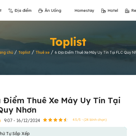
t
Địa điểm
Ăn Uống
Homestay
Hotel
Re
Toplist
/
/
/
ang chủ
Toplist
Thuê xe
6 Địa Điểm Thuê Xe Máy Uy Tín Tại FLC Quy N
a Điểm Thuê Xe Máy Uy Tín Tại
Quy Nhơn
n
9:07 - 16/12/2024
4.5/5 - (24 bình chọn)
hứ Tự Sắp Xếp