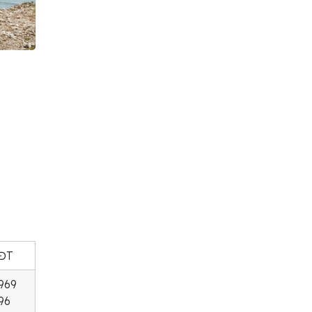
ĐT
969
96