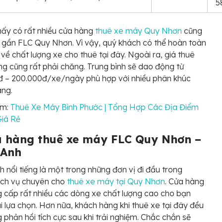
5
hấy có rất nhiều cửa hàng
thuê xe máy Quy Nhơn
cũng
 gần FLC Quy Nhơn. Vì vậy, quý khách có thể hoàn toàn
về chất lượng xe cho thuê tại đây. Ngoài ra, giá thuê
ng cũng rất phải chăng. Trung bình sẽ dao động từ
đ – 200.000đ/xe/ngày phù hợp với nhiều phân khúc
àng.
êm:
Thuê Xe Máy Bình Phước | Tổng Hợp Các Địa Điểm
Giá Rẻ
a hàng thuê xe máy FLC Quy Nhơn –
 Anh
 nổi tiếng là một trong những đơn vị đi đầu trong
ịch vụ chuyên cho
thuê xe máy tại Quy Nhơn
. Cửa hàng
 cấp rất nhiều các dòng xe chất lượng cao cho bạn
i lựa chọn. Hơn nữa, khách hàng khi thuê xe tại đây đều
 phản hồi tích cực sau khi trải nghiệm. Chắc chắn sẽ