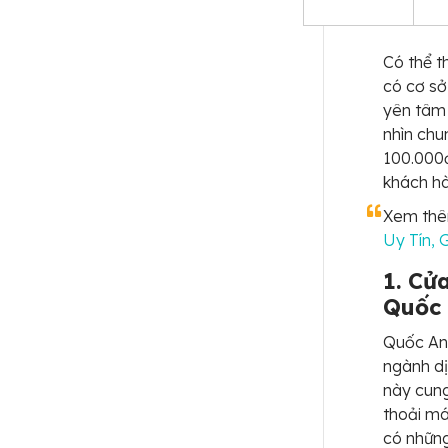
Có thể t
có cơ sở
yên tâm 
nhìn chu
100.000
khách h
Xem th
Uy Tín, 
1. Cử
Quốc
Quốc Anh
ngành d
này cung
thoải má
có những