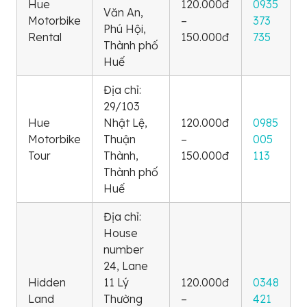
Hue
120.000đ
0935
Văn An,
Motorbike
–
373
Phú Hội,
Rental
150.000đ
735
Thành phố
Huế
Địa chỉ:
29/103
Hue
Nhật Lệ,
120.000đ
0985
Motorbike
Thuận
–
005
Tour
Thành,
150.000đ
113
Thành phố
Huế
Địa chỉ:
House
number
24, Lane
Hidden
11 Lý
120.000đ
0348
Land
Thường
–
421