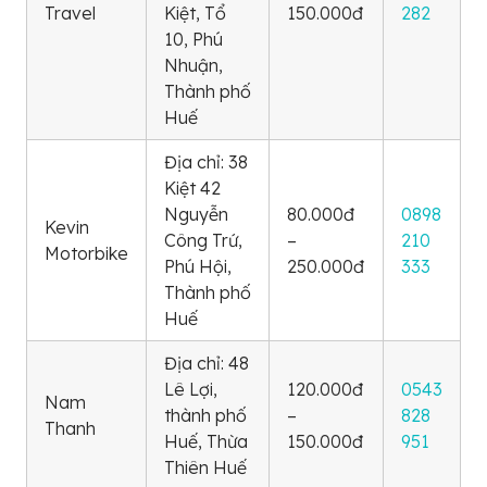
Travel
Kiệt, Tổ
150.000đ
282
10, Phú
Nhuận,
Thành phố
Huế
Địa chỉ: 38
Kiệt 42
Nguyễn
80.000đ
0898
Kevin
Công Trứ,
–
210
Motorbike
Phú Hội,
250.000đ
333
Thành phố
Huế
Địa chỉ: 48
Lê Lợi,
120.000đ
0543
Nam
thành phố
–
828
Thanh
Huế, Thừa
150.000đ
951
Thiên Huế