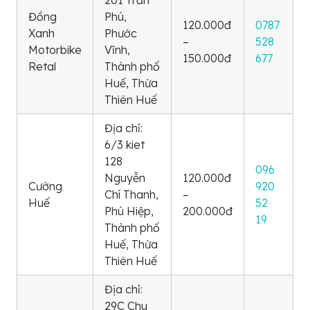
201 Trần
Đồng
Phú,
120.000đ
0787
Xanh
Phước
–
528
Motorbike
Vĩnh,
150.000đ
677
Retal
Thành phố
Huế, Thừa
Thiên Huế
Địa chỉ:
6/3 kiet
128
096
Nguyễn
120.000đ
Cường
920
Chí Thanh,
–
Huế
52
Phú Hiệp,
200.000đ
19
Thành phố
Huế, Thừa
Thiên Huế
Địa chỉ:
29C Chu