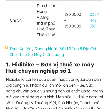
Địa chỉ: 16
Hùng
120.000đ
0389
Vương,
Chị Chi
–
441
thành phố
150.000đ
733
Huế, Thừa
Thiên Huế.
Thuê Xe Máy Quảng Ngãi | Bật Mí Top 8 Địa Chỉ
Cho Thuê Xe Máy Chất Lượng
1. Hidibike – Đơn vị thuê xe máy
Huế chuyên nghiệp số 1
Hidibike là cái tên quá quen thuộc với người dân bản
địa cũng như khách du lịch mỗi lần đến Huế. Cửa
hàng chuyên phục vụ những con xe chất lượng, mạnh
mẽ vượt mọi dạng địa hình. Hơn nữa, Hidibike nằm tại
số 11 Đường Lý Thường Kiệt, Phú Nhuận, Thành phố
Huế, là vị trí đắc địa nên sở hữu nhiều điều kiện thuận