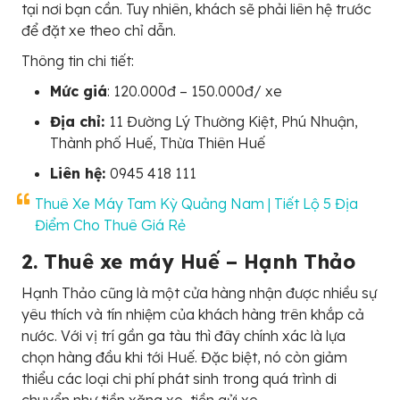
tại nơi bạn cần. Tuy nhiên, khách sẽ phải liên hệ trước
để đặt xe theo chỉ dẫn.
Thông tin chi tiết:
Mức giá
: 120.000đ – 150.000đ/ xe
Địa chỉ:
11 Đường Lý Thường Kiệt, Phú Nhuận,
Thành phố Huế, Thừa Thiên Huế
Liên hệ:
0945 418 111
Thuê Xe Máy Tam Kỳ Quảng Nam | Tiết Lộ 5 Địa
Điểm Cho Thuê Giá Rẻ
2. Thuê xe máy Huế – Hạnh Thảo
Hạnh Thảo cũng là một cửa hàng nhận được nhiều sự
yêu thích và tín nhiệm của khách hàng trên khắp cả
nước. Với vị trí gần ga tàu thì đây chính xác là lựa
chọn hàng đầu khi tới Huế. Đặc biệt, nó còn giảm
thiểu các loại chi phí phát sinh trong quá trình di
chuyển như tiền xăng xe, tiền gửi xe,…