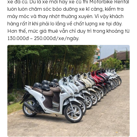
xe đã cũ. Dù là xe mới hay xe cũ thì Motorbike Rental
luôn luôn chăm sóc bảo dưỡng xe kĩ càng, kiểm tra
máy móc và thay nhớt thường xuyên. Vì vậy khách
hàng rất ít khi phải lo lắng về chất lượng xe tại đây.
Hơn thế, mức giá thuê vẫn chỉ duy trì trong khoảng từ
130.000đ – 250.000đ/xe/ngày.