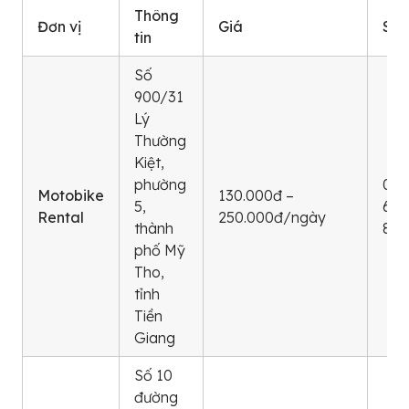
Thông
Đơn vị
Giá
SĐ
tin
Số
900/31
Lý
Thường
Kiệt,
phường
086
Motobike
130.000đ –
5,
673
Rental
250.000đ/ngày
thành
800
phố Mỹ
Tho,
tỉnh
Tiền
Giang
Số 10
đường