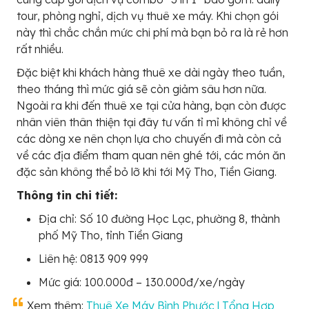
tour, phòng nghỉ, dịch vụ thuê xe máy. Khi chọn gói
này thì chắc chắn mức chi phí mà bạn bỏ ra là rẻ hơn
rất nhiều.
Đặc biệt khi khách hàng thuê xe dài ngày theo tuần,
theo tháng thì mức giá sẽ còn giảm sâu hơn nữa.
Ngoài ra khi đến thuê xe tại cửa hàng, bạn còn được
nhân viên thân thiện tại đây tư vấn tỉ mỉ không chỉ về
các dòng xe nên chọn lựa cho chuyến đi mà còn cả
về các địa điểm tham quan nên ghé tới, các món ăn
đặc sản không thể bỏ lỡ khi tới Mỹ Tho, Tiền Giang.
Thông tin chi tiết:
Địa chỉ: Số 10 đường Học Lạc, phường 8, thành
phố Mỹ Tho, tỉnh Tiền Giang
Liên hệ: 0813 909 999
Mức giá: 100.000đ – 130.000đ/xe/ngày
Xem thêm:
Thuê Xe Máy Bình Phước | Tổng Hợp