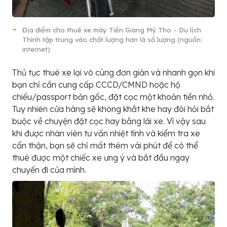
Địa điểm cho thuê xe máy Tiền Giang Mỹ Tho – Du lịch
Thình tập trung vào chất lượng hơn là số lượng (nguồn:
internet)
Thủ tục thuê xe lại vô cùng đơn giản và nhanh gọn khi
bạn chỉ cần cung cấp CCCD/CMND hoặc hộ
chiếu/passport bản gốc, đặt cọc một khoản tiền nhỏ.
Tuy nhiên cửa hàng sẽ không khắt khe hay đòi hỏi bắt
buộc về chuyện đặt cọc hay bằng lái xe. Vì vậy sau
khi được nhân viên tư vấn nhiệt tình và kiểm tra xe
cẩn thận, bạn sẽ chỉ mất thêm vài phút để có thể
thuê được một chiếc xe ưng ý và bắt đầu ngay
chuyến đi của mình.