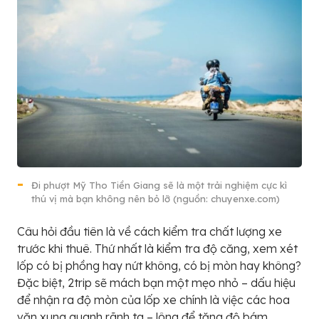
Đi phượt Mỹ Tho Tiền Giang sẽ là một trải nghiệm cực kì
thú vị mà bạn không nên bỏ lỡ (nguồn: chuyenxe.com)
Câu hỏi đầu tiên là về cách kiểm tra chất lượng xe
trước khi thuê. Thứ nhất là kiểm tra độ căng, xem xét
lốp có bị phồng hay nứt không, có bị mòn hay không?
Đặc biệt, 2trip sẽ mách bạn một mẹo nhỏ – dấu hiệu
để nhận ra độ mòn của lốp xe chính là việc các hoa
văn xung quanh rãnh ta – lông để tăng độ bám