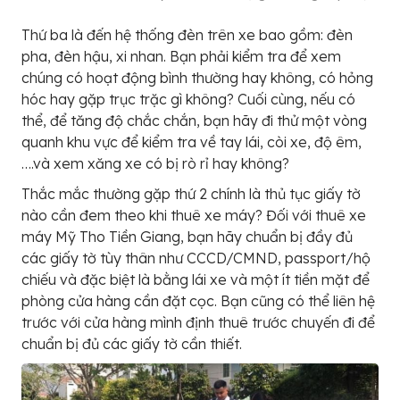
Thứ ba là đến hệ thống đèn trên xe bao gồm: đèn
pha, đèn hậu, xi nhan. Bạn phải kiểm tra để xem
chúng có hoạt động bình thường hay không, có hỏng
hóc hay gặp trục trặc gì không? Cuối cùng, nếu có
thể, để tăng độ chắc chắn, bạn hãy đi thử một vòng
quanh khu vực để kiểm tra về tay lái, còi xe, độ êm,
….và xem xăng xe có bị rò rỉ hay không?
Thắc mắc thường gặp thứ 2 chính là thủ tục giấy tờ
nào cần đem theo khi thuê xe máy? Đối với thuê xe
máy Mỹ Tho Tiền Giang, bạn hãy chuẩn bị đầy đủ
các giấy tờ tùy thân như CCCD/CMND, passport/hộ
chiếu và đặc biệt là bằng lái xe và một ít tiền mặt để
phòng cửa hàng cần đặt cọc. Bạn cũng có thể liên hệ
trước với cửa hàng mình định thuê trước chuyến đi để
chuẩn bị đủ các giấy tờ cần thiết.