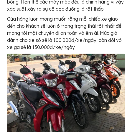
bóng. Hơn thế các máy móc đều là chính hãng vì vậy
xác suất xảy ra sự cố dọc đường là rất thấp.
Cửa hàng luôn mong muốn rằng mỗi chiếc xe giao
đến cho khách sẽ luôn ở trong trạng thái tốt nhất để
mang tới một chuyến đi an toàn và êm ái. Mức giá
dành cho xe số sẽ là 100.000đ/xe/ngày, còn đối với
xe ga sẽ là 130.000đ/xe/ngày.