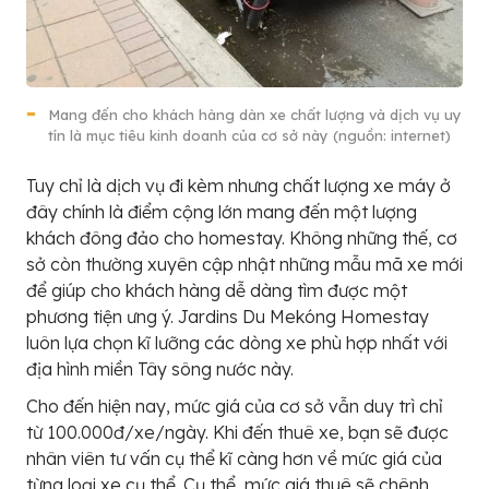
Mang đến cho khách hàng dàn xe chất lượng và dịch vụ uy
tín là mục tiêu kinh doanh của cơ sở này (nguồn: internet)
Tuy chỉ là dịch vụ đi kèm nhưng chất lượng xe máy ở
đây chính là điểm cộng lớn mang đến một lượng
khách đông đảo cho homestay. Không những thế, cơ
sở còn thường xuyên cập nhật những mẫu mã xe mới
để giúp cho khách hàng dễ dàng tìm được một
phương tiện ưng ý. Jardins Du Mekóng Homestay
luôn lựa chọn kĩ lưỡng các dòng xe phù hợp nhất với
địa hình miền Tây sông nước này.
Cho đến hiện nay, mức giá của cơ sở vẫn duy trì chỉ
từ 100.000đ/xe/ngày. Khi đến thuê xe, bạn sẽ được
nhân viên tư vấn cụ thể kĩ càng hơn về mức giá của
từng loại xe cụ thể. Cụ thể, mức giá thuê sẽ chênh