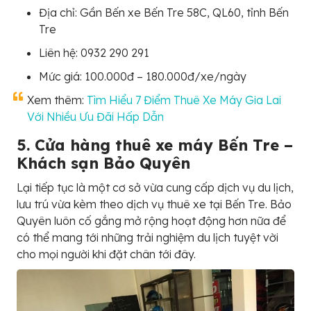
Địa chỉ: Gần Bến xe Bến Tre 58C, QL60, tỉnh Bến
Tre
Liên hệ: 0932 290 291
Mức giá: 100.000đ – 180.000đ/xe/ngày
Xem thêm:
Tìm Hiểu 7 Điểm Thuê Xe Máy Gia Lai
Với Nhiều Ưu Đãi Hấp Dẫn
5. Cửa hàng thuê xe máy Bến Tre –
Khách sạn Bảo Quyên
Lại tiếp tục là một cơ sở vừa cung cấp dịch vụ du lịch,
lưu trú vừa kèm theo dịch vụ thuê xe tại Bến Tre. Bảo
Quyên luôn cố gắng mở rộng hoạt động hơn nữa để
có thể mang tới những trải nghiệm du lịch tuyệt vời
cho mọi người khi đặt chân tới đây.