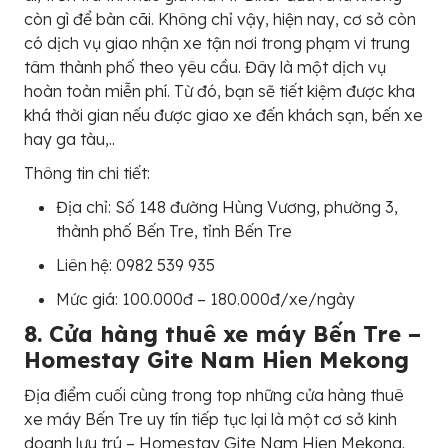
còn gì để bàn cãi. Không chỉ vậy, hiện nay, cơ sở còn
có dịch vụ giao nhận xe tận nơi trong phạm vi trung
tâm thành phố theo yêu cầu. Đây là một dịch vụ
hoàn toàn miễn phí. Từ đó, bạn sẽ tiết kiệm được kha
khá thời gian nếu được giao xe đến khách sạn, bến xe
hay ga tàu,..
Thông tin chi tiết:
Địa chỉ: Số 148 đường Hùng Vương, phường 3,
thành phố Bến Tre, tỉnh Bến Tre
Liên hệ: 0982 539 935
Mức giá: 100.000đ – 180.000đ/xe/ngày
8. Cửa hàng thuê xe máy Bến Tre –
Homestay Gite Nam Hien Mekong
Địa điểm cuối cùng trong top những cửa hàng thuê
xe máy Bến Tre uy tín tiếp tục lại là một cơ sở kinh
doanh lưu trú – Homestay Gite Nam Hien Mekong.