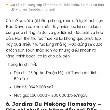
Cơ sở còn cung cấp kèm theo mũ bảo hiểm, áo mưa và bản
đồ khu vực (nguồn: internet)
Có thể so với mặt bằng chung, mức giá tại khách sạn
Bảo Quyên cao hơn hẳn. Tuy nhiên, bù lại cơ sở luôn
cung cấp những ưu đãi và gói tiện ích đặc biệt và hấp
dẫn. Hơn thế thủ tục thuê xe lại không quá phức tạp
hay quá nhiều thủ tục lằng nhằng. Hợp đồng sẽ được
khách sạn soạn thảo sẵn với những điều khoản rõ
ràng, minh bạch, có lợi cho đôi bên.
Thông tin chi tiết:
Địa chỉ: 28 ấp An Thuận Mỹ, xã Thạnh An, tỉnh
Bến Tre
Liên hệ: 0949 008 667
Mức giá: 150.000đ – 200.000đ/xe/ngày
6. Jardins Du Mekóng Homestay –