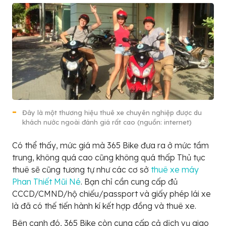
Đây là một thương hiệu thuê xe chuyên nghiệp được du
khách nước ngoài đánh giá rất cao (nguồn: internet)
Có thể thấy, mức giá mà 365 Bike đưa ra ở mức tầm
trung, không quá cao cũng không quá thấp Thủ tục
thuê sẽ cũng tương tự như các cơ sở
thuê xe máy
Phan Thiết Mũi Né
. Bạn chỉ cần cung cấp đủ
CCCD/CMND/hộ chiếu/passport và giấy phép lái xe
là đã có thế tiến hành kí kết hợp đồng và thuê xe.
Bên cạnh đó, 365 Bike còn cung cấp cả dịch vụ giao