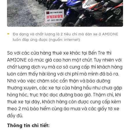
Đa dạng và chất lượng là 2 tiêu chí mà dàn xe ở AMIONE
luôn đáp ứng được (nguồn: internet)
So với các cửa hàng thuê xe khác tại Bến Tre thì
AMIONE có mức giá cao hơn một chút. Tuy nhiên với
chất lượng dịch vụ mà cơ sở cung cấp thì khách hàng
luôn cảm thấy hài lòng với chi phí mà mình đã bỏ ra.
Nhờ vào việc chăm sóc cẩn thận và bảo dưỡng
thường xuyên, các xe tại cửa hàng hầu như chưa gặp
hỏng hóc, trục trặc dọc đường bao giờ. Thậm chí, khi
thuê xe tại đây, khách hàng còn được cung cấp kèm
theo 2 mũ bảo hiểm cùng áo mưa và các giấy tờ xe
đầy đủ.
Thông tin chi tiết: