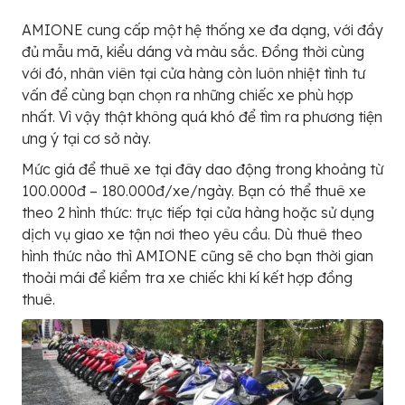
AMIONE cung cấp một hệ thống xe đa dạng, với đầy
đủ mẫu mã, kiểu dáng và màu sắc. Đồng thời cùng
với đó, nhân viên tại cửa hàng còn luôn nhiệt tình tư
vấn để cùng bạn chọn ra những chiếc xe phù hợp
nhất. Vì vậy thật không quá khó để tìm ra phương tiện
ưng ý tại cơ sở này.
Mức giá để thuê xe tại đây dao động trong khoảng từ
100.000đ – 180.000đ/xe/ngày. Bạn có thể thuê xe
theo 2 hình thức: trực tiếp tại cửa hàng hoặc sử dụng
dịch vụ giao xe tận nơi theo yêu cầu. Dù thuê theo
hình thức nào thì AMIONE cũng sẽ cho bạn thời gian
thoải mái để kiểm tra xe chiếc khi kí kết hợp đồng
thuê.