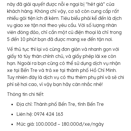
này đã giải quyết được nỗi e ngại bị “hét giá” của
khách hàng. Không chỉ vậy, cơ sở còn cung cấp rất
nhiều gói tiện ích đi kèm. Tiêu biểu phải kể đến là dịch
vụ giao xe tận nơi theo yêu cầu. Với số lượng nhân
viên đông đảo, chỉ cần một cú điện thoại là chỉ trong
5 đến 10 phút bạn đã được mang xe đến tận nơi.
Về thủ tục thì lại vô cùng đơn giản và nhanh gọn với
giấy tờ tùy thân chính chủ, và giấy phép lái xe còn
hạn. Ngoài ra bạn cũng có thể sử dụng dịch vụ nhận
xe tại Bến Tre và trả xe tại thành phố Hồ Chí Minh.
Tuy nhiên đây là dịch vụ có thu thêm phụ phí và sẽ chi
phí sẽ hơi cao, vì vậy bạn hãy cân nhắc nhé!
Thông tin chi tiết:
Địa chỉ: Thành phố Bến Tre, tỉnh Bến Tre
Liên hệ: 0974 424 163
Mức giá: 100.000đ – 180.000đ/xe/ngày