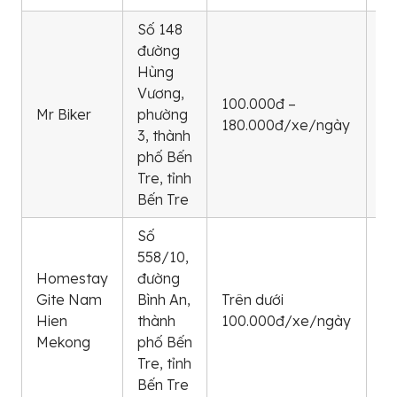
Số 148
đường
Hùng
Vương,
0
100.000đ –
Mr Biker
phường
53
180.000đ/xe/ngày
3, thành
93
phố Bến
Tre, tỉnh
Bến Tre
Số
558/10,
Homestay
đường
09
Gite Nam
Bình An,
Trên dưới
33
Hien
thành
100.000đ/xe/ngày
91
Mekong
phố Bến
Tre, tỉnh
Bến Tre