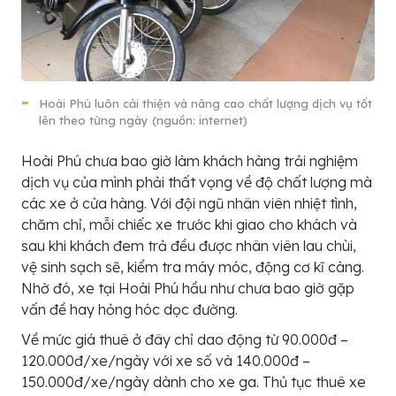
Hoài Phú luôn cải thiện và nâng cao chất lượng dịch vụ tốt
lên theo từng ngày (nguồn: internet)
Hoài Phú chưa bao giờ làm khách hàng trải nghiệm
dịch vụ của mình phải thất vọng về độ chất lượng mà
các xe ở cửa hàng. Với đội ngũ nhân viên nhiệt tình,
chăm chỉ, mỗi chiếc xe trước khi giao cho khách và
sau khi khách đem trả đều được nhân viên lau chùi,
vệ sinh sạch sẽ, kiểm tra máy móc, động cơ kĩ càng.
Nhờ đó, xe tại Hoài Phú hầu như chưa bao giờ gặp
vấn đề hay hỏng hóc dọc đường.
Về mức giá thuê ở đây chỉ dao động từ 90.000đ –
120.000đ/xe/ngày với xe số và 140.000đ –
150.000đ/xe/ngày dành cho xe ga. Thủ tục thuê xe