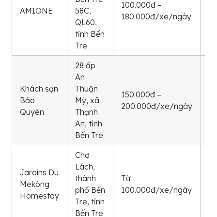
100.000đ –
AMIONE
58C,
2
180.000đ/xe/ngày
QL60,
29
tỉnh Bến
Tre
28 ấp
An
Khách sạn
Thuận
0
150.000đ –
Bảo
Mỹ, xã
0
200.000đ/xe/ngày
Quyên
Thạnh
66
An, tỉnh
Bến Tre
Chợ
Lách,
Jardins Du
0
thành
Từ
Mekóng
14
phố Bến
100.000đ/xe/ngày
Homestay
69
Tre, tỉnh
Bến Tre