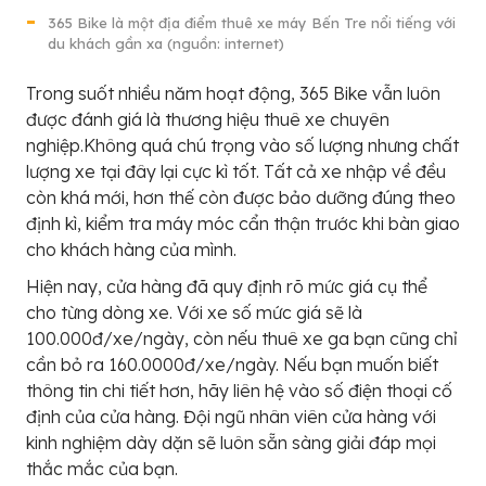
365 Bike là một địa điểm thuê xe máy Bến Tre nổi tiếng với
du khách gần xa (nguồn: internet)
Trong suốt nhiều năm hoạt động, 365 Bike vẫn luôn
được đánh giá là thương hiệu thuê xe chuyên
nghiệp.Không quá chú trọng vào số lượng nhưng chất
lượng xe tại đây lại cực kì tốt. Tất cả xe nhập về đều
còn khá mới, hơn thế còn được bảo dưỡng đúng theo
định kì, kiểm tra máy móc cẩn thận trước khi bàn giao
cho khách hàng của mình.
Hiện nay, cửa hàng đã quy định rõ mức giá cụ thể
cho từng dòng xe. Với xe số mức giá sẽ là
100.000đ/xe/ngày, còn nếu thuê xe ga bạn cũng chỉ
cần bỏ ra 160.0000đ/xe/ngày. Nếu bạn muốn biết
thông tin chi tiết hơn, hãy liên hệ vào số điện thoại cố
định của cửa hàng. Đội ngũ nhân viên cửa hàng với
kinh nghiệm dày dặn sẽ luôn sẵn sàng giải đáp mọi
thắc mắc của bạn.