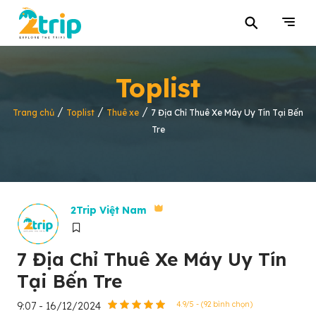
⚲
Toplist
/
/
/
Trang chủ
Toplist
Thuê xe
7 Địa Chỉ Thuê Xe Máy Uy Tín Tại Bến
Tre
2Trip Việt Nam
7 Địa Chỉ Thuê Xe Máy Uy Tín
Tại Bến Tre
9:07 - 16/12/2024
4.9/5 - (92 bình chọn)