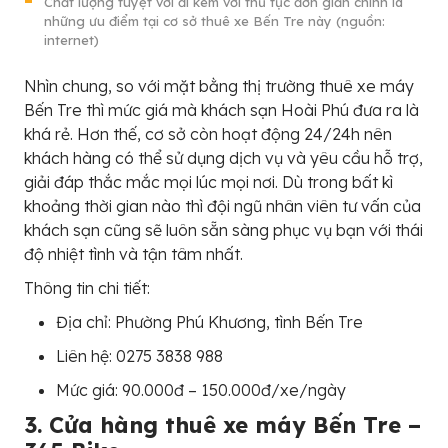
Chất lượng tuyệt vời đi kèm với thủ tục đơn giản chính là
những ưu điểm tại cơ sở thuê xe Bến Tre này (nguồn:
internet)
Nhìn chung, so với mặt bằng thị trường thuê xe máy
Bến Tre thì mức giá mà khách sạn Hoài Phú đưa ra là
khá rẻ. Hơn thế, cơ sở còn hoạt động 24/24h nên
khách hàng có thể sử dụng dịch vụ và yêu cầu hỗ trợ,
giải đáp thắc mắc mọi lúc mọi nơi. Dù trong bất kì
khoảng thời gian nào thì đội ngũ nhân viên tư vấn của
khách sạn cũng sẽ luôn sẵn sàng phục vụ bạn với thái
độ nhiệt tình và tận tâm nhất.
Thông tin chi tiết:
Địa chỉ: Phường Phú Khương, tình Bến Tre
Liên hệ: 0275 3838 988
Mức giá: 90.000đ – 150.000đ/xe/ngày
3. Cửa hàng thuê xe máy Bến Tre –