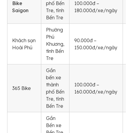
Bike
phố Bến
100.000đ –
4
Saigon
Tre, tỉnh
180.000đ/xe/ngày
16
Bến Tre
Phường
Phú
02
Khách sạn
90.000đ –
Khương,
38
Hoài Phú
150.000đ/xe/ngày
tình Bến
98
Tre
Gần
bến xe
0
thành
100.000đ –
365 Bike
99
phố Bến
160.000đ/xe/ngày
17
Tre, tỉnh
Bến Tre
Gần
Bến xe
Bến Tre
0