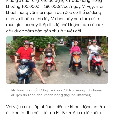
Mức giá đưa ra lại khá đa dạng khi dao động trong
khoảng 100.000đ – 180.000đ/xe/ngày. Vì vậy, mọi
khách hàng với mọi ngân sách đều có thể sử dụng
dịch vụ thuê xe tại đây. Và bạn hãy yên tâm dù ở
mức giá cao hay thấp thì độ chất lượng của các xe
đều được đảm bảo gần như là tuyệt đối.
Mr Biker có chất lượng xe khá vượt trội, mang tới chuyến
du lịch an toàn cho khách hàng (nguồn: internet)
Với việc cung cấp những chiếc xe khỏe, động cơ êm
ái, trơn tru thì mức giá mà Mr Biker đưa ra là không