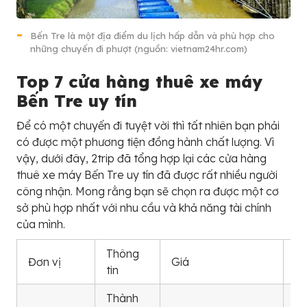
Bến Tre là một địa điểm du lịch hấp dẫn và phù hợp cho
những chuyến đi phượt (nguồn: vietnam24hr.com)
Top 7 cửa hàng thuê xe máy
Bến Tre uy tín
Để có một chuyến đi tuyệt vời thì tất nhiên bạn phải
có được một phương tiện đồng hành chất lượng. Vì
vậy, dưới đây, 2trip đã tổng hợp lại các cửa hàng
thuê xe máy Bến Tre uy tín đã được rất nhiều người
công nhận. Mong rằng bạn sẽ chọn ra được một cơ
sở phù hợp nhất với nhu cầu và khả năng tài chính
của mình.
Thông
Đơn vị
Giá
S
tin
Thành
0