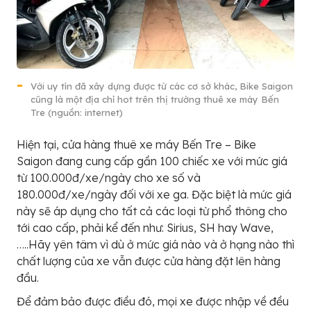
Với uy tín đã xây dựng được từ các cơ sở khác, Bike Saigon
cũng là một địa chỉ hot trên thị trường thuê xe máy Bến
Tre (nguồn: internet)
Hiện tại, cửa hàng thuê xe máy Bến Tre – Bike
Saigon đang cung cấp gần 100 chiếc xe với mức giá
từ 100.000đ/xe/ngày cho xe số và
180.000đ/xe/ngày đối với xe ga. Đặc biệt là mức giá
này sẽ áp dụng cho tất cả các loại từ phổ thông cho
tới cao cấp, phải kể đến như: Sirius, SH hay Wave,
…..Hãy yên tâm vì dù ở mức giá nào và ở hạng nào thì
chất lượng của xe vẫn được cửa hàng đặt lên hàng
đầu.
Để đảm bảo được điều đó, mọi xe được nhập về đều