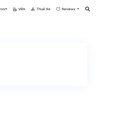
⚲
sort
Villa
Thuê Xe
Reviews