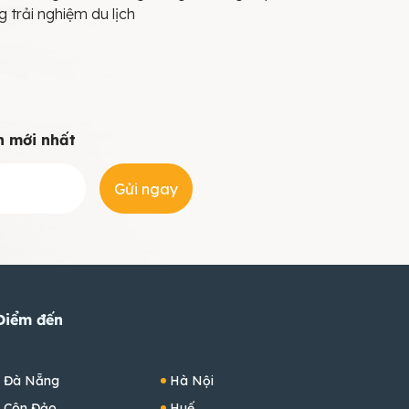
g trải nghiệm du lịch
n mới nhất
Gửi ngay
Điểm đến
Đà Nẵng
Hà Nội
Côn Đảo
Huế