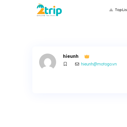
TopLis
hieunh
hieunh@motogo.vn