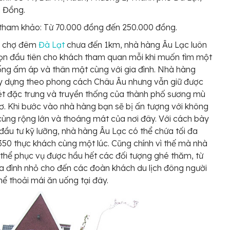
 Đồng.
tham khảo: Từ 70.000 đồng đến 250.000 đồng.
h chợ đêm
Đà Lạt
chưa đến 1km, nhà hàng Âu Lạc luôn
họn đầu tiên cho khách tham quan mỗi khi muốn tìm một
ống ấm áp và thân mật cùng với gia đình. Nhà hàng
y dựng theo phong cách Châu Âu nhưng vẫn giữ được
t đặc trưng và truyền thống của thành phố sương mù
 Khi bước vào nhà hàng bạn sẽ bị ấn tượng với không
cùng rộng lớn và thoáng mát của nơi đây. Với cách bày
ự đầu tư kỹ lưỡng, nhà hàng Âu Lạc có thể chứa tối đa
50 thực khách cùng một lúc. Cũng chính vì thế mà nhà
thể phục vụ được hầu hết các đối tượng ghé thăm, từ
a đình nhỏ cho đến các đoàn khách du lịch đông người
hể thoải mái ăn uống tại đây.