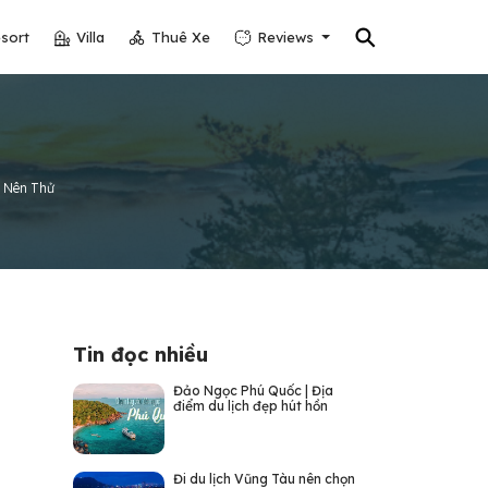
⚲
sort
Villa
Thuê Xe
Reviews
 Nên Thử
Tin đọc nhiều
Đảo Ngọc Phú Quốc | Địa
điểm du lịch đẹp hút hồn
Đi du lịch Vũng Tàu nên chọn