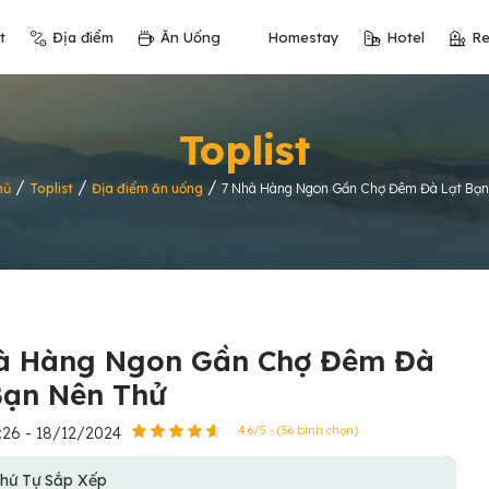
t
Địa điểm
Ăn Uống
Homestay
Hotel
Re
Toplist
/
/
/
hủ
Toplist
Địa điểm ăn uống
7 Nhà Hàng Ngon Gần Chợ Đêm Đà Lạt Bạn
à Hàng Ngon Gần Chợ Đêm Đà
Bạn Nên Thử
:26 - 18/12/2024
4.6/5 - (56 bình chọn)
hứ Tự Sắp Xếp