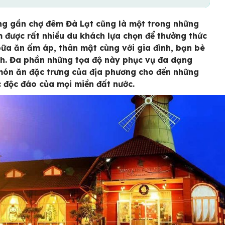
g gần chợ đêm Đà Lạt cũng là một trong những
m được rất nhiều du khách lựa chọn để thưởng thức
ữa ăn ấm áp, thân mật cùng với gia đình, bạn bè
h. Đa phần những tọa độ này phục vụ đa dạng
ón ăn đặc trưng của địa phương cho đến những
 độc đáo của mọi miền đất nước.