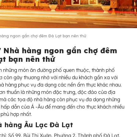
hàng ngon gần chợ đêm Đà Lạt bạn nên thử
7 Nhà hàng ngon gần chợ đêm
ạt bạn nên thử
h những món ăn đường phố quen thuộc, thành phố
còn gây thương nhớ với nhiều du khách gần xa với
hà hàng phục vụ đa dạng các nền ẩm thực khác nhau.
n thuần là những món đặc trưng, độc đảo của địa
mà các tọa độ nhà hàng còn phục vụ đa dạng những
 hấp dẫn của Á -Âu để mang đến cho thực khách nhiều
 phù hợp nhất.
à hàng Âu Lạc Đà Lạt
chỉ: Số 99, Bùi Thị Xuân, Phường 2, Thành phố Đà Lạt,