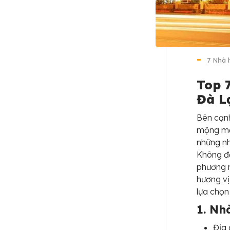
7 Nhà 
Top 
Đà L
Bên cạn
mộng mơ 
những n
Không đơ
phương 
hương vị
lựa chọn
1. Nh
Địa 