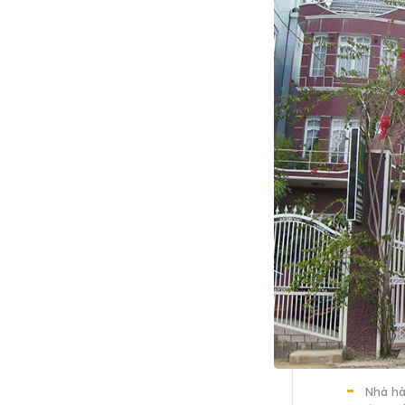
Nhà hà