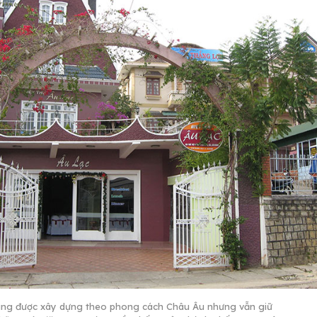
ng được xây dựng theo phong cách Châu Âu nhưng vẫn giữ