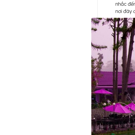
nhắc đến
nơi đây 