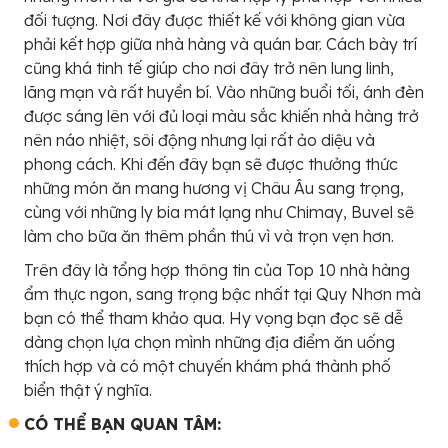
đối tượng. Nơi đây được thiết kế với không gian vừa
phải kết hợp giữa nhà hàng và quán bar. Cách bày trí
cũng khá tinh tế giúp cho nơi đây trở nên lung linh,
lãng mạn và rất huyền bí. Vào những buổi tối, ánh đèn
được sáng lên với đủ loại màu sắc khiến nhà hàng trở
nên náo nhiệt, sôi động nhưng lại rất ảo diệu và
phong cách. Khi đến đây bạn sẽ được thưởng thức
những món ăn mang hương vị Châu Âu sang trọng,
cùng với những ly bia mát lạng như Chimay, Buvel sẽ
làm cho bữa ăn thêm phần thú vì và trọn vẹn hơn.
Trên đây là tổng hợp thông tin của Top 10 nhà hàng
ẩm thực ngon, sang trọng bậc nhất tại Quy Nhơn mà
bạn có thể tham khảo qua. Hy vọng bạn đọc sẽ dễ
dàng chọn lựa chọn mình những địa điểm ăn uống
thích hợp và có một chuyến khám phá thành phố
biển thật ý nghĩa.
CÓ THỂ BẠN QUAN TÂM: