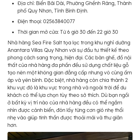
Địa chỉ: Biển Bãi Dài, Phường Ghềnh Ráng, Thành
phố Quy Nhơn, Tỉnh Bình Định.
Điện thoại: 02563840077
Thời gian mở cửa: Từ 6 giờ 30 đến 22 giờ 30
Nhà hàng Sea Fire Salt tọa lạc trong khu nghỉ dưỡng
Anantara Villas Quy Nhơn với sự đầu tư thiết kế theo
phong cách sang trọng, hiện đại. Các bàn ghế, đồ nội
thất của nhà hàng đa phần đều sử dụng chất liệu gỗ
tạo nên một không gian đẳng cấp nhưng vô cùng ấm
áp và yên bình. Đặc biệt, nhà hàng còn chia thành 2
khu vực đó là khu vực trong nhà và ngoài trời để du
khách có thể lựa chọn tùy theo sở thích. Dù bạn ngồi
ở bất kỳ vị trí nào của nhà hàng đều có thể ngắm
nhìn được cảnh biển, đón lấy từng cơn gió nhẹ thổi
nhẹ vào giúp tinh thần được thoải mái và thư giãn
hơn.