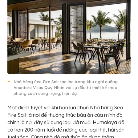
Nhà hàng Sea Fire Salt tọa lạc trong khu nghỉ dưỡng
Anantara Villas Quy Nhơn với sự đầu tư thiết kế theo
phong cách sang trọng, hiện đại.
Một điểm tuyệt vời khi bạn lựa chọn Nhà hàng Sea
Fire Salt là nơi để thưởng thức bữa ăn của mình đó
chính là nơi đây sử dụng loại đá muối Humalaya đã
có hơn 200 năm tuổi để nướng các loại thịt, hải sản
tươi sống. Cũng nhờ đó mà thức ăn được thấm