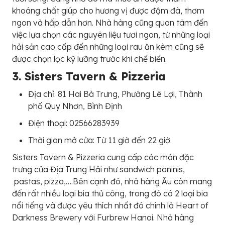
khoáng chất giúp cho hương vị được đậm đà, thơm
ngon và hấp dẫn hơn. Nhà hàng cũng quan tâm đến
việc lựa chọn các nguyên liệu tươi ngon, từ những loại
hải sản cao cấp đến những loại rau ăn kèm cũng sẽ
được chọn lọc kỹ lưỡng trước khi chế biến.
3. Sisters Tavern & Pizzeria
Địa chỉ: 81 Hai Bà Trưng, Phường Lê Lợi, Thành
phố Quy Nhơn, Bình Định
Điện thoại: 02566283939
Thời gian mở cửa: Từ 11 giờ đến 22 giờ.
Sisters Tavern & Pizzeria cung cấp các món đặc
trưng của Địa Trung Hải như sandwich paninis,
pastas, pizza,….Bên cạnh đó, nhà hàng Âu còn mang
đến rất nhiều loại bia thủ công, trong đó có 2 loại bia
nổi tiếng và được yêu thích nhất đó chính là Heart of
Darkness Brewery với Furbrew Hanoi. Nhà hàng