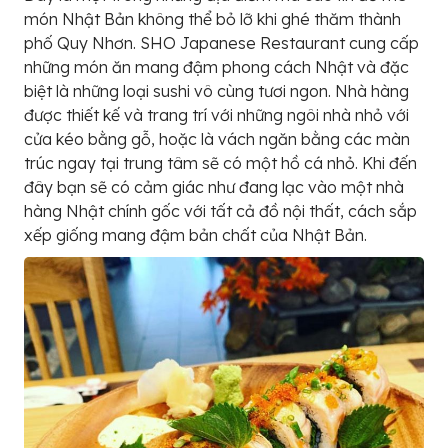
món Nhật Bản không thể bỏ lỡ khi ghé thăm thành
phố Quy Nhơn. SHO Japanese Restaurant cung cấp
những món ăn mang đậm phong cách Nhật và đặc
biệt là những loại sushi vô cùng tươi ngon. Nhà hàng
được thiết kế và trang trí với những ngôi nhà nhỏ với
cửa kéo bằng gỗ, hoặc là vách ngăn bằng các màn
trúc ngay tại trung tâm sẽ có một hồ cá nhỏ. Khi đến
đây bạn sẽ có cảm giác như đang lạc vào một nhà
hàng Nhật chính gốc với tất cả đồ nội thất, cách sắp
xếp giống mang đậm bản chất của Nhật Bản.