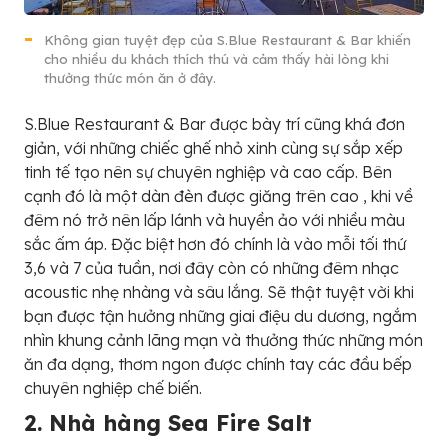
Không gian tuyệt đẹp của S.Blue Restaurant & Bar khiến
cho nhiều du khách thích thú và cảm thấy hài lòng khi
thưởng thức món ăn ở đây.
S.Blue Restaurant & Bar được bày trí cũng khá đơn
giản, với những chiếc ghế nhỏ xinh cùng sự sắp xếp
tinh tế tạo nên sự chuyên nghiệp và cao cấp. Bên
cạnh đó là một dàn đèn được giăng trên cao , khi về
đêm nó trở nên lấp lánh và huyền ảo với nhiều màu
sắc ấm áp. Đặc biệt hơn đó chính là vào mỗi tối thứ
3,6 và 7 của tuần, nơi đây còn có những đêm nhạc
acoustic nhẹ nhàng và sâu lắng. Sẽ thật tuyệt vời khi
bạn được tận hưởng những giai điệu du dương, ngắm
nhìn khung cảnh lãng mạn và thưởng thức những món
ăn đa dạng, thơm ngon được chính tay các đầu bếp
chuyên nghiệp chế biến.
2. Nhà hàng Sea Fire Salt