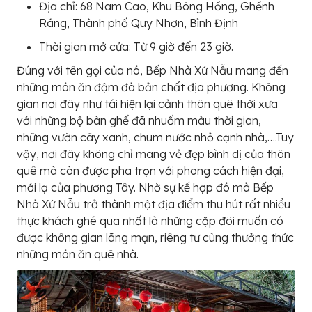
Địa chỉ: 68 Nam Cao, Khu Bông Hồng, Ghềnh
Ráng, Thành phố Quy Nhơn, Bình Định
Thời gian mở cửa: Từ 9 giờ đến 23 giờ.
Đúng với tên gọi của nó, Bếp Nhà Xứ Nẫu mang đến
những món ăn đậm đà bản chất địa phương. Không
gian nơi đây như tái hiện lại cảnh thôn quê thời xưa
với những bộ bàn ghế đã nhuốm màu thời gian,
những vườn cây xanh, chum nước nhỏ cạnh nhà,….Tuy
vậy, nơi đây không chỉ mang vẻ đẹp bình dị của thôn
quê mà còn được pha trọn với phong cách hiện đại,
mới lạ của phương Tây. Nhờ sự kế hợp đó mà Bếp
Nhà Xứ Nẫu trở thành một địa điểm thu hút rất nhiều
thực khách ghé qua nhất là những cặp đôi muốn có
được không gian lãng mạn, riêng tư cùng thưởng thức
những món ăn quê nhà.