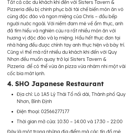
Tất cả các du khách khi đến với Sisters Tavern &
Pizzeria đều bị chinh phục bởi tài chế biến món ăn vô
cùng độc đáo và ngon miệng của Chris – đầu bếp
người nước ngoài. Với niềm đam mê về ẩm thực, anh
đã tìm hiểu và nghiên cứu ra rất nhiều món ăn với
hương vị độc đáo và lạ miệng. Hầu hết thực đơn tại
nhà hàng đều được chính tay anh thực hiện và bày trí.
Cũng vì thế mà rất nhiều du khách khi đến với Quy
Nhơn đều muốn quay trở lại Sisters Tavern &
Pizzeria để có thể vừa ăn pizza vừa nhâm nhi một vài
cốc bia mát lạnh.
4. SHO Japanese Restaurant
Địa chỉ: Lô 1A5 Lý Thái Tổ nối dài, Thành phố Quy
Nhơn, Bình Định
Điện thoại: 02566277177
Thời gian mở cửa: 10:30 – 14:00 và 17:30 – 22:00
Đây là một trong những địa điểm mà các tín đồ mê