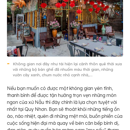
Không gian nơi đây như tái hiện lại cảnh thôn quê thời xưa
với những bộ bàn ghế đã nhuốm màu thời gian, những
vườn cây xanh, chum nước nhỏ cạnh nhà,….
Nếu bạn muốn có được một không gian yên tĩnh,
thanh bình để được tận hưởng trọn vẹn những món
ngon của xứ Nẫu thì đây chính là lựa chọn tuyệt vời
nhất tại Quy Nhơn. Bạn sẽ thoát khỏi những tiếng ồn
ào, náo nhiệt, quên đi những mệt mỏi, buồn phiền của
cuộc sống hiện đại mà quay về bên căn bếp bình dị,
đơn giản, quây quần bên mâm cơm “mẹ nấu” thơm