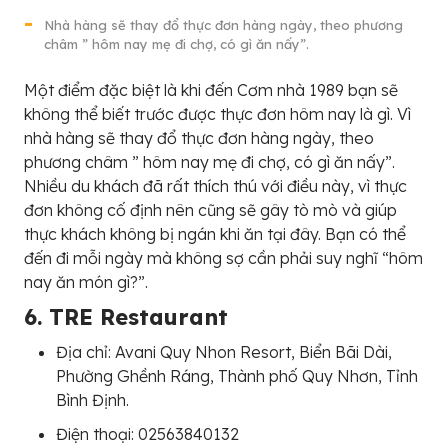
Nhà hàng sẽ thay đổ thực đơn hàng ngày, theo phương
châm ” hôm nay mẹ đi chợ, có gì ăn nấy”.
Một điểm đặc biệt là khi đến Cơm nhà 1989 bạn sẽ
không thể biết trước được thực đơn hôm nay là gì. Vì
nhà hàng sẽ thay đổ thực đơn hàng ngày, theo
phương châm ” hôm nay mẹ đi chợ, có gì ăn nấy”.
Nhiều du khách đã rất thích thú với điều này, vì thực
đơn không cố định nên cũng sẽ gây tò mò và giúp
thực khách không bị ngán khi ăn tại đây. Bạn có thể
đến đi mỗi ngày mà không sợ cần phải suy nghĩ “hôm
nay ăn món gì?”.
6. TRE Restaurant
Địa chỉ: Avani Quy Nhon Resort, Biển Bãi Dài,
Phường Ghềnh Ráng, Thành phố Quy Nhơn, Tỉnh
Bình Định.
Điện thoại: 02563840132