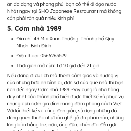
ăn đa dạng và phong phú, bạn có thể đi dạo nước
Nhật ngay tại SHO Japanese Restaurant mà không
cần phải tốn quá nhiều kinh phí.
5. Cơm nhà 1989
Địa chỉ: 43 Mai Xuân Thưởng, Thành phố Quy
Nhơn, Bình Định
Điện thoại: 0566263579
Thời gian mở cửa: Từ 10 giờ đến 21 giờ
Nếu đang đi du lịch mà thèm cảm giác và hương vị
của những bữa ăn bình dị, đơn sơ của quê nhà thì bạn
nên đến ngay Cơm nhà 1989. Đây cũng là nhà hàng
duy nhất của thành phố biển được thiết kế và phục vụ
những bữa cơm gia đình mang đậm phong cách Việt.
Với lối thiết kế vô cùng đơn giản, sử dụng những đồ
dùng quen thuộc như bàn ghế gỗ đã phai màu, những
lòng bàn bằng tre, nứa, ống đũa, chén đĩa đều gợi