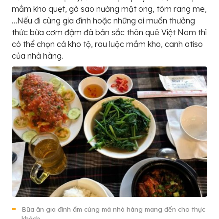
mắm kho quẹt, gà sao nướng mật ong, tôm rang me,
…Nếu đi cùng gia đình hoặc những ai muốn thưởng
thức bữa cơm đậm đà bản sắc thôn quê Việt Nam thì
có thể chọn cá kho tộ, rau luộc mắm kho, canh atiso
của nhà hàng.
Bữa ăn gia đình ấm cùng mà nhà hàng mang đến cho thực
khách.