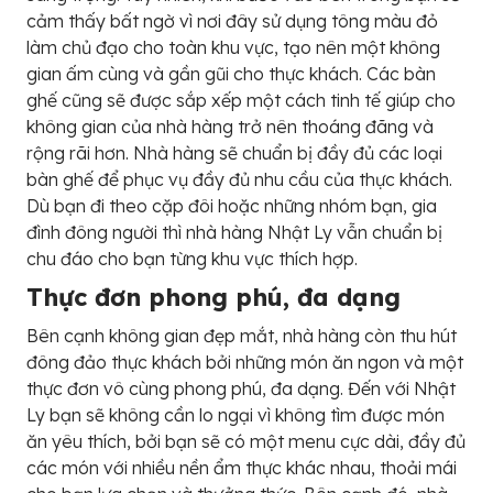
cảm thấy bất ngờ vì nơi đây sử dụng tông màu đỏ
làm chủ đạo cho toàn khu vực, tạo nên một không
gian ấm cùng và gần gũi cho thực khách. Các bàn
ghế cũng sẽ được sắp xếp một cách tinh tế giúp cho
không gian của nhà hàng trở nên thoáng đãng và
rộng rãi hơn. Nhà hàng sẽ chuẩn bị đầy đủ các loại
bàn ghế để phục vụ đầy đủ nhu cầu của thực khách.
Dù bạn đi theo cặp đôi hoặc những nhóm bạn, gia
đình đông người thì nhà hàng Nhật Ly vẫn chuẩn bị
chu đáo cho bạn từng khu vực thích hợp.
Thực đơn phong phú, đa dạng
Bên cạnh không gian đẹp mắt, nhà hàng còn thu hút
đông đảo thực khách bởi những món ăn ngon và một
thực đơn vô cùng phong phú, đa dạng. Đến với Nhật
Ly bạn sẽ không cần lo ngại vì không tìm được món
ăn yêu thích, bởi bạn sẽ có một menu cực dài, đầy đủ
các món với nhiều nền ẩm thực khác nhau, thoải mái