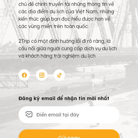
chủ đề chính truyền tải những thông tin về
các địa điểm du lịch của Việt Nam, những
kiến thức giúp bạn đọc hiểu được hơn về
các vùng miền trên toàn quốc.
2Trip có một định hướng lối đi rõ ràng, là
cầu nối giữa người cung cấp dịch vụ du lịch
và khách hàng trải nghiệm du lịch
Đăng ký email để nhận tin mới nhất
Gửi ngay