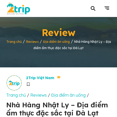
⚲
Review
/
/
/
Trang chủ
Reviews
Địa điểm ăn uống
Nhà Hàng Nhật Ly – Địa
điểm ẩm thực đặc sắc tại Đà Lạt
2Trip Việt Nam
Trang chủ
/
Reviews
/
Địa điểm ăn uống
/
Nhà Hàng Nhật Ly – Địa điểm
ẩm thực đặc sắc tại Đà Lạt