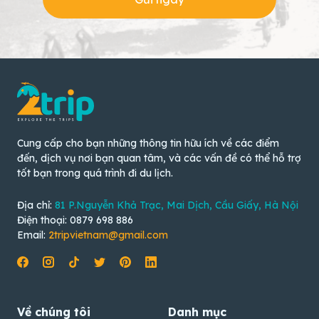
Cung cấp cho bạn những thông tin hữu ích về các điểm
đến, dịch vụ nơi bạn quan tâm, và các vấn đề có thể hỗ trợ
tốt bạn trong quá trình đi du lịch.
Địa chỉ:
81 P.Nguyễn Khả Trạc, Mai Dịch, Cầu Giấy, Hà Nội
Điện thoại: 0879 698 886
Email:
2tripvietnam@gmail.com
Về chúng tôi
Danh mục