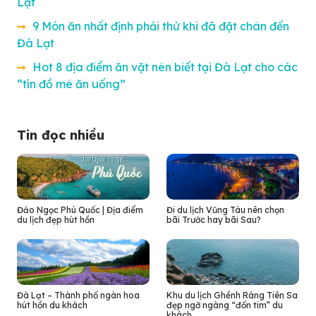
Lạt
9 Món ăn nhất định phải thử khi đã đặt chân đến
Đà Lạt
Hot 8 địa điểm ăn vặt nên biết tại Đà Lạt cho các
“tín đồ mê ăn uống”
Tin đọc nhiều
Đảo Ngọc Phú Quốc | Địa điểm
Đi du lịch Vũng Tàu nên chọn
du lịch đẹp hút hồn
bãi Trước hay bãi Sau?
Đà Lạt – Thành phố ngàn hoa
Khu du lịch Ghềnh Ráng Tiên Sa
hút hồn du khách
đẹp ngỡ ngàng “đốn tim” du
khách