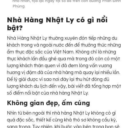
nhỏ nhắn, tọa lạc ngay tại số 88 trên con đường Phan Đình
Phùng.
Nhà Hàng Nhật Ly có gì nổi
bật?
Nhà Hàng Nhật Ly thường xuyên đón tiếp những du
khách trong và ngoài nước đến để thưởng thức những
ẩm thực đặc sắc của Việt Nam. Không chỉ là những
thực khách lần đầu ghé qua mà trong đó còn có một
lượng khách thân quen vì đã đem lòng vấn vương
hương vị đậm đà của nhà hàng mà quay lại nhiều lần.
Để lý giải được vì sao nơi đây lại thu hút đông đủ
lượng khách du lịch đến vậy, bài viết đã tổng hợp một
số điểm nổi bật của nhà hàng Nhật Ly.
Không gian đẹp, ấm cúng
Nhìn từ bên ngoài thì nhà hàng Nhật Ly không có gì
quá đặc sắc, thiết kế cũng khá thô sơ không cầu kỳ,
sang trọng. Tuy nhiên, khi bước vào bên trong bạn sẽ