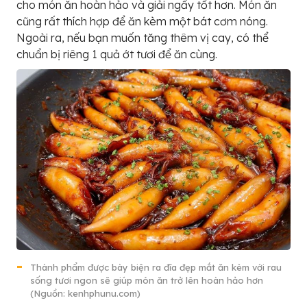
cho món ăn hoàn hảo và giải ngấy tốt hơn. Món ăn
cũng rất thích hợp để ăn kèm một bát cơm nóng.
Ngoài ra, nếu bạn muốn tăng thêm vị cay, có thể
chuẩn bị riêng 1 quả ớt tươi để ăn cùng.
Thành phẩm được bày biện ra đĩa đẹp mắt ăn kèm với rau
sống tươi ngon sẽ giúp món ăn trở lên hoàn hảo hơn
(Nguồn: kenhphunu.com)