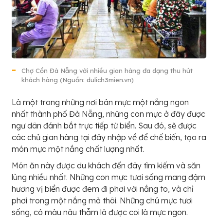
Chợ Cồn Đà Nẵng với nhiều gian hàng đa dạng thu hút
khách hàng (Nguồn: dulich3mien.vn)
Là một trong những nơi bán mực một nắng ngon
nhất thành phố Đà Nẵng, những con mực ở đây được
ngư dân đánh bắt trực tiếp từ biển. Sau đó, sẽ được
các chủ gian hàng tại đây nhập về để chế biến, tạo ra
món mực một nắng chất lượng nhất.
Món ăn này được du khách đến đây tìm kiếm và săn
lùng nhiều nhất. Những con mực tươi sống mang đậm
hương vị biển được đem đi phơi với nắng to, và chỉ
phơi trong một nắng mà thôi. Những chú mực tươi
sống, có màu nâu thẫm là được coi là mực ngon.