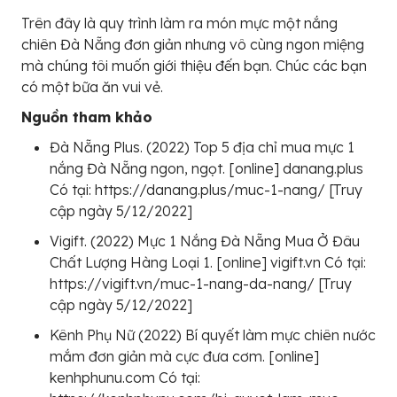
Trên đây là quy trình làm ra món mực một nắng
chiên Đà Nẵng đơn giản nhưng vô cùng ngon miệng
mà chúng tôi muốn giới thiệu đến bạn. Chúc các bạn
có một bữa ăn vui vẻ.
Nguồn tham khảo
Đà Nẵng Plus. (2022) Top 5 địa chỉ mua mực 1
nắng Đà Nẵng ngon, ngọt. [online] danang.plus
Có tại: https://danang.plus/muc-1-nang/ [Truy
cập ngày 5/12/2022]
Vigift. (2022) Mực 1 Nắng Đà Nẵng Mua Ở Đâu
Chất Lượng Hàng Loại 1. [online] vigift.vn Có tại:
https://vigift.vn/muc-1-nang-da-nang/ [Truy
cập ngày 5/12/2022]
Kênh Phụ Nữ (2022) Bí quyết làm mực chiên nước
mắm đơn giản mà cực đưa cơm. [online]
kenhphunu.com Có tại: