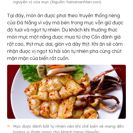
nguyên vị của mực (Nguồn: haisananhlan.con)
Tại đây, món ăn được phơi theo truyền thống riêng
của Đà Nẵng vì vậy mà bên trong mực vẫn giữ được
độ tươi và ngọt tự nhiên. Du khách khi thưởng thức
món mực một nắng được mua từ chợ Cồn đánh giá
rất cao, thịt mực dai, giòn và dày thịt. Khi ăn sẽ cảm
nhận được vị ngọt từ hải sản tự nhiên pha cùng chút
mặn mặn của biển rất cuốn.
Mực được đánh bắt tự nhiên nên khi chế biến sẽ mang đến
hương vị thơm ngon cho khách hàng (Nguồn: