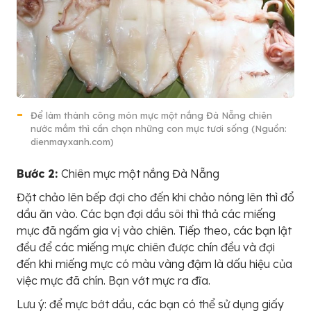
Để làm thành công món mực một nắng Đà Nẵng chiên
nước mắm thì cần chọn những con mực tươi sống (Nguồn:
dienmayxanh.com)
Bước 2:
Chiên mực một nắng Đà Nẵng
Đặt chảo lên bếp đợi cho đến khi chảo nóng lên thì đổ
dầu ăn vào. Các bạn đợi dầu sôi thì thả các miếng
mực đã ngấm gia vị vào chiên. Tiếp theo, các bạn lật
đều để các miếng mực chiên được chín đều và đợi
đến khi miếng mực có màu vàng đậm là dấu hiệu của
việc mực đã chín. Bạn vớt mực ra đĩa.
Lưu ý: để mực bớt dầu, các bạn có thể sử dụng giấy