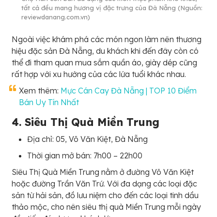
tất cả đều mang hương vị đặc trưng của Đà Nẵng (Nguồn:
reviewdanang.com.vn)
Ngoài việc khám phá các món ngon làm nên thương
hiệu đặc sản Đà Nẵng, du khách khi đến đây còn có
thể đi tham quan mua sắm quần áo, giày dép cũng
rất hợp với xu hướng của các lứa tuổi khác nhau.
Xem thêm:
Mực Cán Cay Đà Nẵng | TOP 10 Điểm
Bán Uy Tín Nhất
4. Siêu Thị Quà Miền Trung
Địa chỉ: 05, Võ Văn Kiệt, Đà Nẵng
Thời gian mở bán: 7h00 – 22h00
Siêu Thị Quà Miền Trung nằm ở đường Võ Văn Kiệt
hoặc đường Trần Văn Trứ. Với đa dạng các loại đặc
sản từ hải sản, đồ lưu niệm cho đến các loại tinh dầu
thảo mộc, cho nên siêu thị quà Miền Trung mỗi ngày