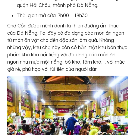
quận Hải Châu, thành phố Đà Nẵng.
Thời gian mở cửa: 7h00 – 19h30
Chợ Cồn được mệnh danh là thiên đường ẩm thực
của Đà Nẵng. Tại đây có đa dạng các món ăn ngon
từ món ăn vặt cho đến đặc sản làm quà. Không
những vậy, khu chợ này còn có hẳn một khu bán thực
phẩm khô khá nổi tiếng với đa dạng các món ăn
ngon như mực một nắng, bò khô, tôm khô,… với mức
giá rẻ, phù hợp với túi tiền của người dân.