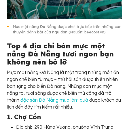
Mực một nắng Đà Nẵng được phơi trực tiếp trên những con
thuyền đánh bắt của ngư dân (Nguồn: beecost.vn)
Top 4 địa chỉ bán mực một
nắng Đà Nẵng tươi ngon bạn
không nên bỏ lỡ
Mực một nắng Đà Nẵng là một trong những món ăn
ngon chế biến từ mực – thứ hải sản được thiên nhiên
ban tặng cho biển Đà nẵng. Những con mực một
nắng to, tươi sống được chế biến thủ công đã trở
thành
đặc sản Đà Nẵng mua làm quà
được khách du
lịch đến đây tìm kiếm rất nhiều.
1. Chợ Cồn
Địa chỉ: 290 Hùng Vương, phường Vĩnh Trung,