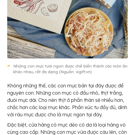
Những con mực tươi ngon được chế biến thành các món ăn
khác nhau, rất đa dạng (Nguồn: vigift.vn)
Không những thế, các con mực bán tại đây được để
nguyên con. Những con mực có đầu nhỏ, thịt trắng,
đuôi mực dài. Cho nên thịt ở phần thân sẽ nhiều hơn,
chắc hơn các loại mực khác. Phần xúc tu đầy đủ, dính
với râu mực được cho là mực ngon tại đây.
Đặc biệt, cửa hàng có mực dẻo có da là loại hàng vô
cùng cao cấp. Những con mực vừa được câu lên, còn