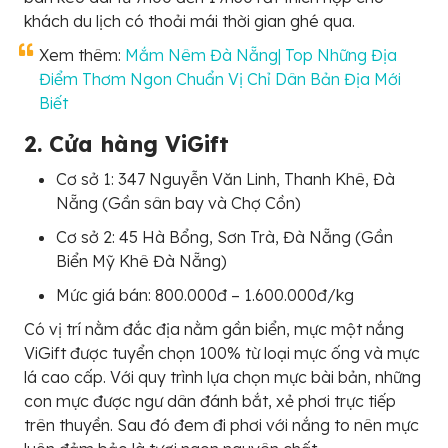
khách du lịch có thoải mái thời gian ghé qua.
Xem thêm:
Mắm Nêm Đà Nẵng| Top Những Địa
Điểm Thơm Ngon Chuẩn Vị Chỉ Dân Bản Địa Mới
Biết
2. Cửa hàng ViGift
Cơ sở 1: 347 Nguyễn Văn Linh, Thanh Khê, Đà
Nẵng (Gần sân bay và Chợ Cồn)
Cơ sở 2: 45 Hà Bổng, Sơn Trà, Đà Nẵng (Gần
Biển Mỹ Khê Đà Nẵng)
Mức giá bán: 800.000đ – 1.600.000đ/kg
Có vị trí nằm đắc địa nằm gần biển, mực một nắng
ViGift được tuyển chọn 100% từ loại mực ống và mực
lá cao cấp. Với quy trình lựa chọn mực bài bản, những
con mực được ngư dân đánh bắt, xẻ phơi trực tiếp
trên thuyền. Sau đó đem đi phơi với nắng to nên mực