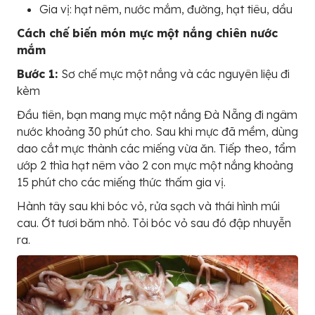
Gia vị: hạt nêm, nước mắm, đường, hạt tiêu, dầu
Cách chế biến món mực một nắng chiên nước
mắm
Bước 1:
Sơ chế mực một nắng và các nguyên liệu đi
kèm
Đầu tiên, bạn mang mực một nắng Đà Nẵng đi ngâm
nước khoảng 30 phút cho. Sau khi mực đã mềm, dùng
dao cắt mực thành các miếng vừa ăn. Tiếp theo, tẩm
ướp 2 thìa hạt nêm vào 2 con mực một nắng khoảng
15 phút cho các miếng thức thấm gia vị.
Hành tây sau khi bóc vỏ, rửa sạch và thái hình múi
cau. Ớt tươi băm nhỏ. Tỏi bóc vỏ sau đó đập nhuyễn
ra.