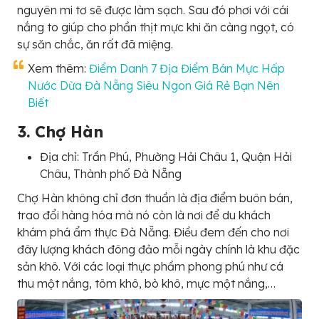
nguyên mi tơ sẽ được làm sạch. Sau đó phơi với cái
nắng to giúp cho phần thịt mực khi ăn càng ngọt, có
sự săn chắc, ăn rất đã miệng.
Xem thêm:
Điểm Danh 7 Địa Điểm Bán Mực Hấp
Nước Dừa Đà Nẵng Siêu Ngon Giá Rẻ Bạn Nên
Biết
3. Chợ Hàn
Địa chỉ: Trần Phú, Phường Hải Châu 1, Quận Hải
Châu, Thành phố Đà Nẵng
Chợ Hàn không chỉ đơn thuần là địa điểm buôn bán,
trao đổi hàng hóa mà nó còn là nơi để du khách
khám phá ẩm thực Đà Nẵng. Điều đem đến cho nơi
đây lượng khách đông đảo mỗi ngày chính là khu đặc
sản khô. Với các loại thực phầm phong phú như cá
thu một nắng, tôm khô, bò khô, mực một nắng,…