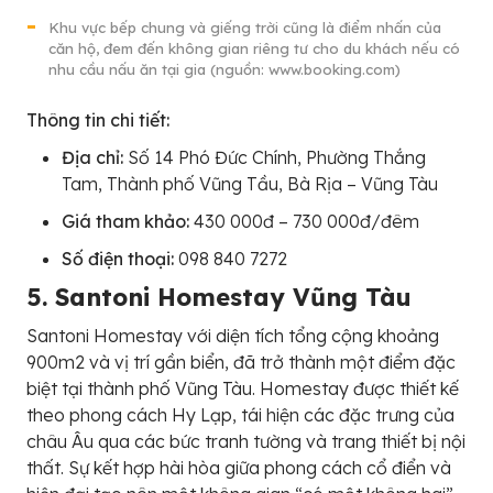
Khu vực bếp chung và giếng trời cũng là điểm nhấn của
căn hộ, đem đến không gian riêng tư cho du khách nếu có
nhu cầu nấu ăn tại gia (nguồn: www.booking.com)
Thông tin chi tiết:
Địa chỉ:
Số 14 Phó Đức Chính, Phường Thắng
Tam, Thành phố Vũng Tầu, Bà Rịa – Vũng Tàu
Giá tham khảo:
430 000đ – 730 000đ/đêm
Số điện thoại:
098 840 7272
5. Santoni Homestay Vũng Tàu
Santoni Homestay với diện tích tổng cộng khoảng
900m2 và vị trí gần biển, đã trở thành một điểm đặc
biệt tại thành phố Vũng Tàu. Homestay được thiết kế
theo phong cách Hy Lạp, tái hiện các đặc trưng của
châu Âu qua các bức tranh tường và trang thiết bị nội
thất. Sự kết hợp hài hòa giữa phong cách cổ điển và