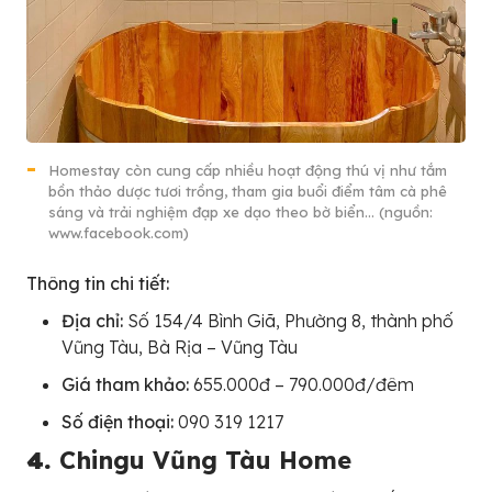
Homestay còn cung cấp nhiều hoạt động thú vị như tắm
bồn thảo dược tươi trồng, tham gia buổi điểm tâm cà phê
sáng và trải nghiệm đạp xe dạo theo bờ biển… (nguồn:
www.facebook.com)
Thông tin chi tiết:
Địa chỉ:
Số 154/4 Bình Giã, Phường 8, thành phố
Vũng Tàu, Bà Rịa – Vũng Tàu
Giá tham khảo:
655.000đ – 790.000đ/đêm
Số điện thoại:
090 319 1217
4.
Chingu Vũng Tàu Home