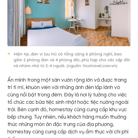
Hiện tại, đơn vị lưu trú có tổng cộng 6 phòng nghỉ, bao
gồm 2 phòng đơn và 4 phòng đôi, phù hợp cho các cặp đôi
và nhóm nhỏ từ 2-4 người. (nguồn: ticotravel.com.vn)
Ẩn mình trong một sân vườn rộng lớn và được trang
trí tỉ mỉ, khuôn viên với những ánh đèn lấp lánh vô
cùng nổi bật trong đêm. Đây là nơi lý tưởng cho việc
tổ chức các bữa tiệc sinh nhật hoặc tiệc nướng ngoài
trời. Bên cạnh đó, homestay cũng cung cấp khu vực
bếp chung. Tuy nhiên, nếu khách hàng muốn thưởng
thức những món ăn đặc trưng của địa phương,
homestay cũng cung cấp dịch vụ ẩm thực với chi phí