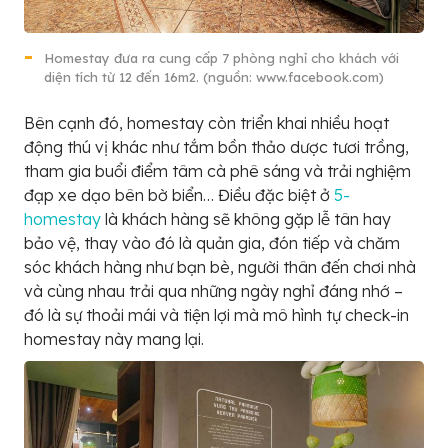
Homestay đưa ra cung cấp 7 phòng nghỉ cho khách với
diện tích từ 12 đến 16m2. (nguồn: www.facebook.com)
Bên cạnh đó, homestay còn triển khai nhiều hoạt
động thú vị khác như tắm bồn thảo dược tươi trồng,
tham gia buổi điểm tâm cà phê sáng và trải nghiệm
đạp xe dạo bên bờ biển… Điều đặc biệt ở
5-
homestay
là khách hàng sẽ không gặp lễ tân hay
bảo vệ, thay vào đó là quản gia, đón tiếp và chăm
sóc khách hàng như bạn bè, người thân đến chơi nhà
và cùng nhau trải qua những ngày nghỉ đáng nhớ –
đó là sự thoải mái và tiện lợi mà mô hình tự check-in
homestay này mang lại.