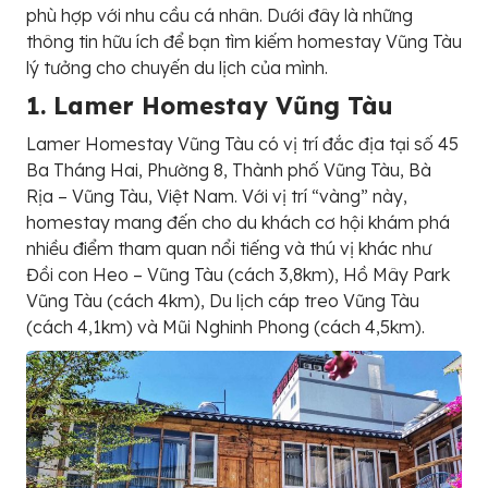
phù hợp với nhu cầu cá nhân. Dưới đây là những
thông tin hữu ích để bạn tìm kiếm homestay Vũng Tàu
lý tưởng cho chuyến du lịch của mình.
1. Lamer Homestay Vũng Tàu
Lamer Homestay Vũng Tàu có vị trí đắc địa tại số 45
Ba Tháng Hai, Phường 8, Thành phố Vũng Tàu, Bà
Rịa – Vũng Tàu, Việt Nam. Với vị trí “vàng” này,
homestay mang đến cho du khách cơ hội khám phá
nhiều điểm tham quan nổi tiếng và thú vị khác như
Đồi con Heo – Vũng Tàu (cách 3,8km), Hồ Mây Park
Vũng Tàu (cách 4km), Du lịch cáp treo Vũng Tàu
(cách 4,1km) và Mũi Nghinh Phong (cách 4,5km).