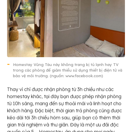
Homestay Vũng Tàu này không trang bị tủ lạnh hay TV
trong các phòng để giảm thiểu sử dụng thiết bị điện tử và
bảo vệ môi trường. (nguồn: www.facebook.com)
Thay vì chỉ được nhận phòng từ 3h chiều như các
homestay khác, tại đây bạn được phép nhận phòng
từ 10h sáng, mang đến sự thoải mái và linh hoạt cho
khách hàng. Đặc biệt, thời gian trả phòng cũng được
kéo dài tới 3h chiều hôm sau, giúp bạn có thêm thời
gian trải nghiệm và thư giãn. Đây là một ưu đãi độc
quyền của 5 – Homestay, áp dụng cho mọi ngày