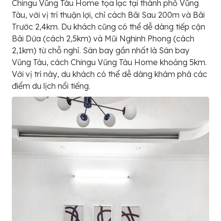
Chingu Vũng Tàu Home tọa lạc tại thành phố Vũng
Tàu, với vị trí thuận lợi, chỉ cách Bãi Sau 200m và Bãi
Trước 2,4km. Du khách cũng có thể dễ dàng tiếp cận
Bãi Dứa (cách 2,5km) và Mũi Nghinh Phong (cách
2,1km) từ chỗ nghỉ. Sân bay gần nhất là Sân bay
Vũng Tàu, cách Chingu Vũng Tàu Home khoảng 5km.
Với vị trí này, du khách có thể dễ dàng khám phá các
điểm du lịch nổi tiếng.