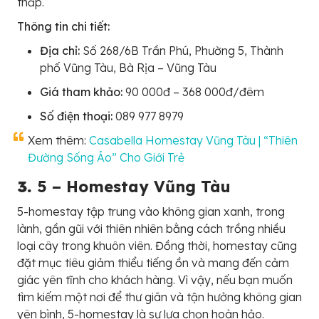
thấp.
Thông tin chi tiết:
Địa chỉ:
Số 268/6B Trần Phú, Phường 5, Thành
phố Vũng Tàu, Bà Rịa – Vũng Tàu
Giá tham khảo:
90 000đ – 368 000đ/đêm
Số điện thoại:
089 977 8979
Xem thêm:
Casabella Homestay Vũng Tàu | “Thiên
Đường Sống Ảo” Cho Giới Trẻ
3.
5 – Homestay Vũng Tàu
5-homestay tập trung vào không gian xanh, trong
lành, gần gũi với thiên nhiên bằng cách trồng nhiều
loại cây trong khuôn viên. Đồng thời, homestay cũng
đặt mục tiêu giảm thiểu tiếng ồn và mang đến cảm
giác yên tĩnh cho khách hàng. Vì vậy, nếu bạn muốn
tìm kiếm một nơi để thư giãn và tận hưởng không gian
yên bình, 5-homestay là sự lựa chọn hoàn hảo.