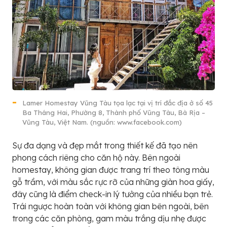
Lamer Homestay Vũng Tàu tọa lạc tại vị trí đắc địa ở số 45
Ba Tháng Hai, Phường 8, Thành phố Vũng Tàu, Bà Rịa –
Vũng Tàu, Việt Nam. (nguồn: www.facebook.com)
Sự đa dạng và đẹp mắt trong thiết kế đã tạo nên
phong cách riêng cho căn hộ này. Bên ngoài
homestay, không gian được trang trí theo tông màu
gỗ trầm, với màu sắc rực rỡ của những giàn hoa giấy,
đây cũng là điểm check-in lý tưởng của nhiều bạn trẻ.
Trái ngược hoàn toàn với không gian bên ngoài, bên
trong các căn phòng, gam màu trắng dịu nhẹ được