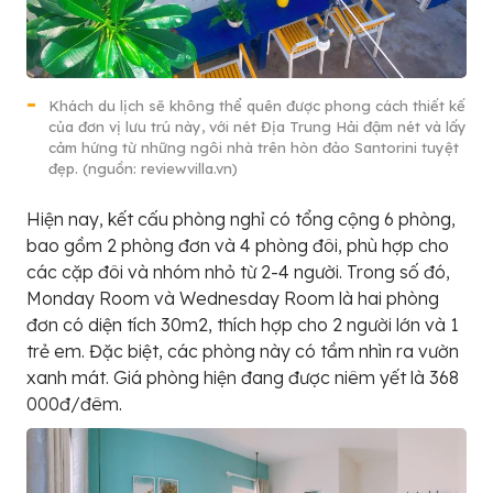
Khách du lịch sẽ không thể quên được phong cách thiết kế
của đơn vị lưu trú này, với nét Địa Trung Hải đậm nét và lấy
cảm hứng từ những ngôi nhà trên hòn đảo Santorini tuyệt
đẹp. (nguồn: reviewvilla.vn)
Hiện nay, kết cấu phòng nghỉ có tổng cộng 6 phòng,
bao gồm 2 phòng đơn và 4 phòng đôi, phù hợp cho
các cặp đôi và nhóm nhỏ từ 2-4 người. Trong số đó,
Monday Room và Wednesday Room là hai phòng
đơn có diện tích 30m2, thích hợp cho 2 người lớn và 1
trẻ em. Đặc biệt, các phòng này có tầm nhìn ra vườn
xanh mát. Giá phòng hiện đang được niêm yết là 368
000đ/đêm.