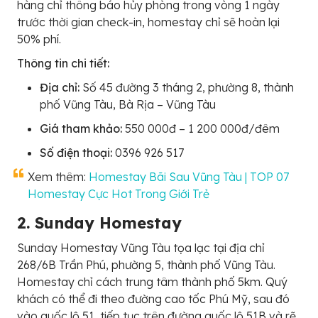
hàng chỉ thông báo hủy phòng trong vòng 1 ngày
trước thời gian check-in, homestay chỉ sẽ hoàn lại
50% phí.
Thông tin chi tiết:
Địa chỉ:
Số 45 đường 3 tháng 2, phường 8, thành
phố Vũng Tàu, Bà Rịa – Vũng Tàu
Giá tham khảo:
550 000đ – 1 200 000đ/đêm
Số điện thoại:
0396 926 517
Xem thêm:
Homestay Bãi Sau Vũng Tàu | TOP 07
Homestay Cực Hot Trong Giới Trẻ
2. Sunday Homestay
Sunday Homestay Vũng Tàu tọa lạc tại địa chỉ
268/6B Trần Phú, phường 5, thành phố Vũng Tàu.
Homestay chỉ cách trung tâm thành phố 5km. Quý
khách có thể đi theo đường cao tốc Phú Mỹ, sau đó
vào quốc lộ 51, tiếp tục trên đường quốc lộ 51B và rẽ