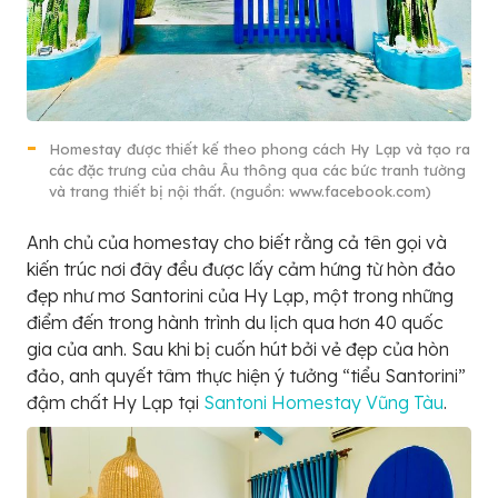
Homestay được thiết kế theo phong cách Hy Lạp và tạo ra
các đặc trưng của châu Âu thông qua các bức tranh tường
và trang thiết bị nội thất. (nguồn: www.facebook.com)
Anh chủ của homestay cho biết rằng cả tên gọi và
kiến trúc nơi đây đều được lấy cảm hứng từ hòn đảo
đẹp như mơ Santorini của Hy Lạp, một trong những
điểm đến trong hành trình du lịch qua hơn 40 quốc
gia của anh. Sau khi bị cuốn hút bởi vẻ đẹp của hòn
đảo, anh quyết tâm thực hiện ý tưởng “tiểu Santorini”
đậm chất Hy Lạp tại
Santoni Homestay Vũng Tàu
.