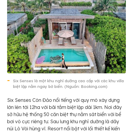
Six Senses là một khu nghỉ dưỡng cao cấp với các khu villa
biệt lập nằm ngay bờ biển. (Nguồn: Booking.com)
Six Senses Côn Đảo nổi tiếng với quy mô xây dựng
lớn lên tới 12ha với bãi tắm biệt lập dài 1km. Nơi đây
sở hữu hệ thống 50 căn biệt thự nằm sát biển với bể
bơi vô cực riêng tư. Sau lưng khu nghỉ dưỡng là dãy
núi Lò Vôi hùng vĩ. Resort nổi bật với lối thiết kế kiến