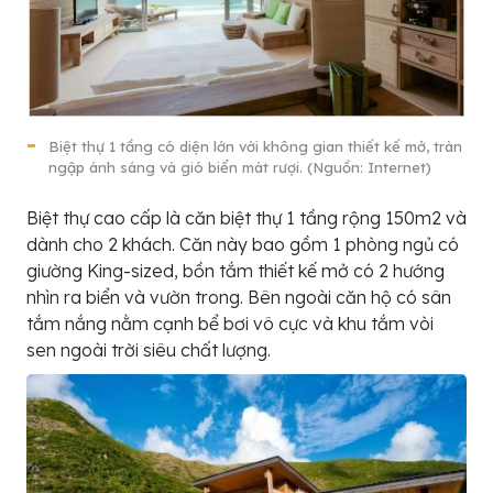
Biệt thự 1 tầng có diện lớn với không gian thiết kế mở, tràn
ngập ánh sáng và gió biển mát rượi. (Nguồn: Internet)
Biệt thự cao cấp là căn biệt thự 1 tầng rộng 150m2 và
dành cho 2 khách. Căn này bao gồm 1 phòng ngủ có
giường King-sized, bồn tắm thiết kế mở có 2 hướng
nhìn ra biển và vườn trong. Bên ngoài căn hộ có sân
tắm nắng nằm cạnh bể bơi vô cực và khu tắm vòi
sen ngoài trời siêu chất lượng.