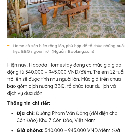
Home có sân hiên rộng lớn, phù hợp để tổ chức những buổi
tiệc BBQ ngoài trời. (Nguồn: Booking.com)
Hiện nay, Hacoda Homestay đang có mức giá giao
động từ 540.000 – 945.000 VND/đêm. Trẻ em 12 tuổi
trở lên sẽ được tính như người lớn. Mức giá trên chưa
bao gồm dịch nướng BBQ, tổ chức tour du lịch và
dịch vụ đưa đón.
Thông tin chi tiết:
Địa chỉ:
Đường Phạm Văn Đồng (đối diện chợ
Côn Đảo) Khu 7, Côn Đảo, Việt Nam
Giá phòng:
540.000 – 945.000 VND/đêm (Đã