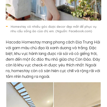
Homestay có nhiều góc được decor đẹp mắt để phục vụ
nhu cầu sống ảo của chị em. (Nguồn: Facebook.com)
Hacoda Homestay mang phong cách Địa Trung Hải
với gam màu chủ đạo là xanh dương và trắng. Đặc
biệt, khu vực hành lang được rải sỏi và có giếng trời,
đem đến một ốc đảo thu nhỏ giữa chợ Côn Đảo. Đây
còn là khu vực check-in được yêu thích nhất. Ngoài
ra, homestay còn có sân hiên cực chill và rộng rãi với
tầm nhìn hướng ra ngoài.