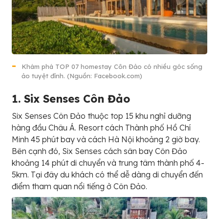
Khám phá TOP 07 homestay Côn Đảo có nhiều góc sống
ảo tuyệt đỉnh. (Nguồn: Facebook.com)
1. Six Senses Côn Đảo
Six Senses Côn Đảo thuộc top 15 khu nghỉ dưỡng
hàng đầu Châu Á. Resort cách Thành phố Hồ Chí
Minh 45 phút bay và cách Hà Nội khoảng 2 giờ bay.
Bên cạnh đó, Six Senses cách sân bay Côn Đảo
khoảng 14 phút di chuyển và trung tâm thành phố 4-
5km. Tại đây du khách có thể dễ dàng di chuyển đến
điểm tham quan nổi tiếng ở Côn Đảo.