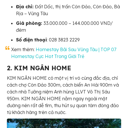
Địa chỉ:
Đất Dốc, thị trấn Côn Đảo, Côn Đảo, Bà
Rịa – Vũng Tàu
Giá phòng:
33.000.000 – 144.000.000 VND/
đêm
Số điện thoại
: 028 3823 2229
Xem thêm:
Homestay Bãi Sau Vũng Tàu | TOP 07
Homestay Cực Hot Trong Giới Trẻ
2. KIM NGÂN HOME
KIM NGÂN HOME có một vị trí vô cùng đắc địa, chỉ
cách chợ Côn Đảo 300m, cách biển An Hải 900m và
cách nhà Tưởng niệm Anh hùng LLVT Võ Thị Sáu
950m. KIM NGÂN HOME nằm ngay ngoài mặt
đường nên rất dễ tìm, thu hút sự quan tâm đông đảo
từ khách hàng trên cả nước.