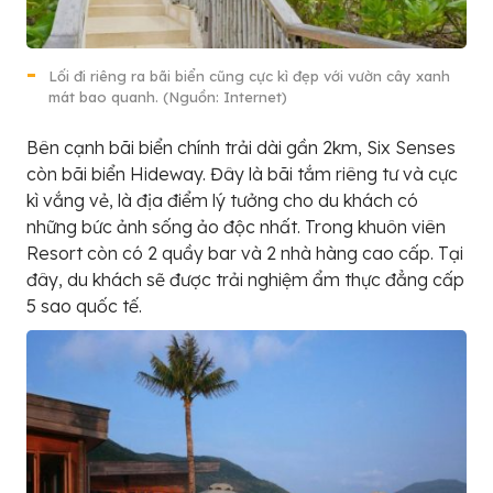
Lối đi riêng ra bãi biển cũng cực kì đẹp với vườn cây xanh
mát bao quanh. (Nguồn: Internet)
Bên cạnh bãi biển chính trải dài gần 2km, Six Senses
còn bãi biển Hideway. Đây là bãi tắm riêng tư và cực
kì vắng vẻ, là địa điểm lý tưởng cho du khách có
những bức ảnh sống ảo độc nhất. Trong khuôn viên
Resort còn có 2 quầy bar và 2 nhà hàng cao cấp. Tại
đây, du khách sẽ được trải nghiệm ẩm thực đẳng cấp
5 sao quốc tế.