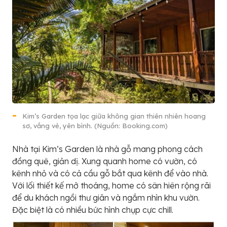
Kim’s Garden tọa lạc giữa không gian thiên nhiên hoang
sơ, vắng vẻ, yên bình. (Nguồn: Booking.com)
Nhà tại Kim’s Garden là nhà gỗ mang phong cách
đồng quê, giản dị. Xung quanh home có vườn, có
kênh nhỏ và có cả cầu gỗ bắt qua kênh để vào nhà.
Với lối thiết kế mở thoáng, home có sân hiên rộng rãi
để du khách ngồi thư giãn và ngắm nhìn khu vườn.
Đặc biệt là có nhiều bức hình chụp cực chill.