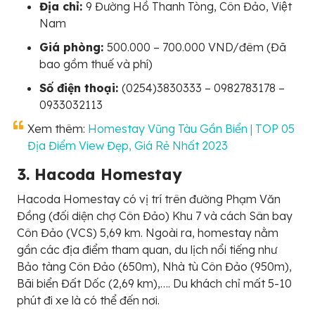
Địa chỉ:
9 Đường Hồ Thanh Tòng, Côn Đảo, Việt
Nam
Giá phòng:
500.000 – 700.000 VND/đêm (Đã
bao gồm thuế và phí)
Số điện thoại:
(0254)3830333 – 0982783178 –
0933032113
Xem thêm:
Homestay Vũng Tàu Gần Biển | TOP 05
Địa Điểm View Đẹp, Giá Rẻ Nhất 2023
3. Hacoda Homestay
Hacoda Homestay có vị trí trên đường Phạm Văn
Đồng (đối diện chợ Côn Đảo) Khu 7 và cách Sân bay
Côn Đảo (VCS) 5,69 km. Ngoài ra, homestay nằm
gần các địa điểm tham quan, du lịch nổi tiếng như
Bảo tàng Côn Đảo (650m), Nhà tù Côn Đảo (950m),
Bãi biển Đất Dốc (2,69 km),…. Du khách chỉ mất 5-10
phút đi xe là có thể đến nơi.