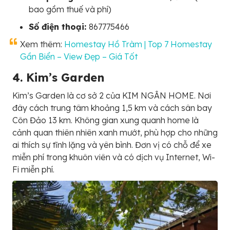
bao gồm thuế và phí)
Số điện thoại:
867775466
Xem thêm:
Homestay Hồ Tràm | Top 7 Homestay
Gần Biển – View Đẹp – Giá Tốt
4. Kim’s Garden
Kim’s Garden là cơ sở 2 của KIM NGÂN HOME. Nơi
đây cách trung tâm khoảng 1,5 km và cách sân bay
Côn Đảo 13 km. Không gian xung quanh home là
cảnh quan thiên nhiên xanh mướt, phù hợp cho những
ai thích sự tĩnh lặng và yên bình. Đơn vị có chỗ để xe
miễn phí trong khuôn viên và có dịch vụ Internet, Wi-
Fi miễn phí.