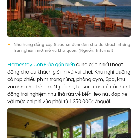
Nhà hàng đẳng cấp 5 sao sẽ đem đến cho du khách những
trải nghiệm mới mẻ và khó quên. (Nguồn: Internet)
Homestay Côn Đảo gần biển
cung cấp nhiều hoạt
động cho du khách giải trí và vui chơi. Khu nghỉ dưỡng
có rạp chiếu phim trong rừng, phòng gym, Spa, khu
vui chơi cho trẻ em. Ngoài ra, Resort còn có các hoạt
động trải nghiệm như thả rùa về biển, leo núi, đạp xe,
với mức chi phí vừa phải từ 1.250.000đ/người.