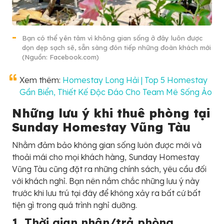
Bạn có thể yên tâm vì không gian sống ở đây luôn được
dọn dẹp sạch sẽ, sẵn sàng đón tiếp những đoàn khách mới
(Nguồn: Facebook.com)
Xem thêm:
Homestay Long Hải | Top 5 Homestay
Gần Biển, Thiết Kế Độc Đáo Cho Team Mê Sống Ảo
Những lưu ý khi thuê phòng tại
Sunday Homestay Vũng Tàu
Nhằm đảm bảo không gian sống luôn được mới và
thoải mái cho mọi khách hàng, Sunday Homestay
Vũng Tàu cũng đặt ra những chính sách, yêu cầu đối
với khách nghỉ. Bạn nên nắm chắc những lưu ý này
trước khi lưu trú tại đây để không xảy ra bất cứ bất
tiện gì trong quá trình nghỉ dưỡng.
1. Thời gian nhận/trả phòng