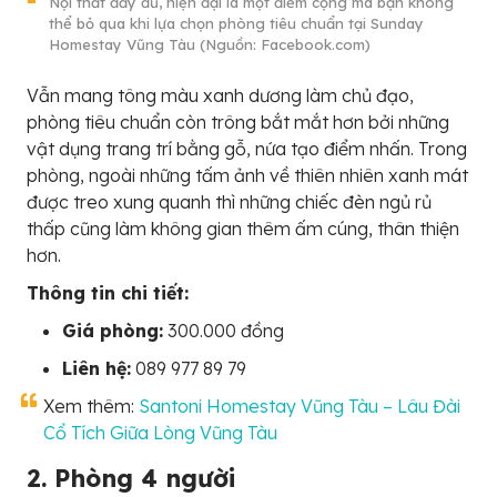
Nội thất đầy đủ, hiện đại là một điểm cộng mà bạn không
thể bỏ qua khi lựa chọn phòng tiêu chuẩn tại Sunday
Homestay Vũng Tàu (Nguồn: Facebook.com)
Vẫn mang tông màu xanh dương làm chủ đạo,
phòng tiêu chuẩn còn trông bắt mắt hơn bởi những
vật dụng trang trí bằng gỗ, nứa tạo điểm nhấn. Trong
phòng, ngoài những tấm ảnh về thiên nhiên xanh mát
được treo xung quanh thì những chiếc đèn ngủ rủ
thấp cũng làm không gian thêm ấm cúng, thân thiện
hơn.
Thông tin chi tiết:
Giá phòng:
300.000 đồng
Liên hệ:
089 977 89 79
Xem thêm:
Santoni Homestay Vũng Tàu – Lâu Đài
Cổ Tích Giữa Lòng Vũng Tàu
2. Phòng 4 người