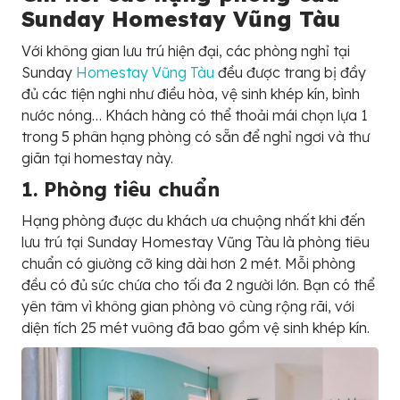
Sunday Homestay Vũng Tàu
Với không gian lưu trú hiện đại, các phòng nghỉ tại
Sunday
Homestay Vũng Tàu
đều được trang bị đầy
đủ các tiện nghi như điều hòa, vệ sinh khép kín, bình
nước nóng… Khách hàng có thể thoải mái chọn lựa 1
trong 5 phân hạng phòng có sẵn để nghỉ ngơi và thư
giãn tại homestay này.
1. Phòng tiêu chuẩn
Hạng phòng được du khách ưa chuộng nhất khi đến
lưu trú tại Sunday Homestay Vũng Tàu là phòng tiêu
chuẩn có giường cỡ king dài hơn 2 mét. Mỗi phòng
đều có đủ sức chứa cho tối đa 2 người lớn. Bạn có thể
yên tâm vì không gian phòng vô cùng rộng rãi, với
diện tích 25 mét vuông đã bao gồm vệ sinh khép kín.