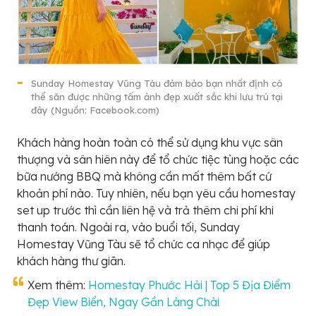
Sunday Homestay Vũng Tàu đảm bảo bạn nhất định có
thể săn được những tấm ảnh đẹp xuất sắc khi lưu trú tại
đây (Nguồn: Facebook.com)
Khách hàng hoàn toàn có thể sử dụng khu vực sân
thượng và sân hiên này để tổ chức tiệc tùng hoặc các
bữa nướng BBQ mà không cần mất thêm bất cứ
khoản phí nào. Tuy nhiên, nếu bạn yêu cầu homestay
set up trước thì cần liên hệ và trả thêm chi phí khi
thanh toán. Ngoài ra, vào buổi tối, Sunday
Homestay Vũng Tàu sẽ tổ chức ca nhạc để giúp
khách hàng thư giãn.
Xem thêm:
Homestay Phước Hải | Top 5 Địa Điểm
Đẹp View Biển, Ngay Gần Làng Chài