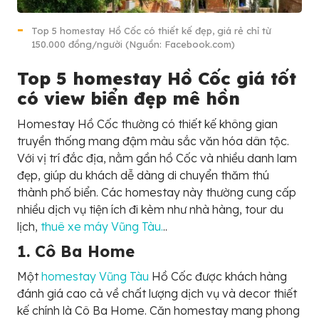
Top 5 homestay Hồ Cốc có thiết kế đẹp, giá rẻ chỉ từ
150.000 đồng/người (Nguồn: Facebook.com)
Top 5 homestay Hồ Cốc giá tốt
có view biển đẹp mê hồn
Homestay Hồ Cốc thường có thiết kế không gian
truyền thống mang đậm màu sắc văn hóa dân tộc.
Với vị trí đắc địa, nằm gần hồ Cốc và nhiều danh lam
đẹp, giúp du khách dễ dàng di chuyển thăm thú
thành phố biển. Các homestay này thường cung cấp
nhiều dịch vụ tiện ích đi kèm như nhà hàng, tour du
lịch,
thuê xe máy Vũng Tàu.
..
1. Cô Ba Home
Một
homestay Vũng Tàu
Hồ Cốc được khách hàng
đánh giá cao cả về chất lượng dịch vụ và decor thiết
kế chính là Cô Ba Home. Căn homestay mang phong