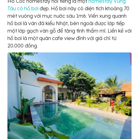
Hồ Cốc homestay nổi tiếng là một
homestay Vũng
Tàu có hồ bơi
đẹp. Hồ bơi này có diện tích khoảng 70
mét vuông với mực nước sâu 1m6. Viền xung quanh
hồ bơi là vân đá kiểu Nhật, bên ngoài được lớp tiếp
một lớp gạch vân gỗ để tăng tính thẩm mĩ. Liền kề với
hồ bơi là một quán cafe view đỉnh với giá chỉ từ
20.000 đồng.