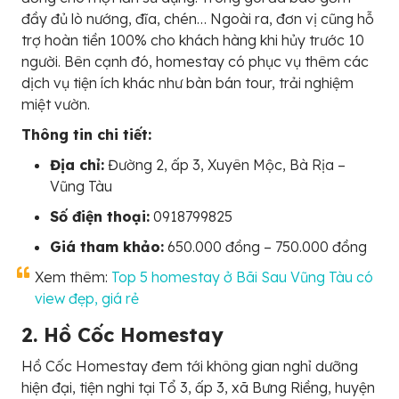
đầy đủ lò nướng, đĩa, chén… Ngoài ra, đơn vị cũng hỗ
trợ hoàn tiền 100% cho khách hàng khi hủy trước 10
người. Bên cạnh đó, homestay có phục vụ thêm các
dịch vụ tiện ích khác như bàn bán tour, trải nghiệm
miệt vườn.
Thông tin chi tiết:
Địa chỉ:
Đường 2, ấp 3, Xuyên Mộc, Bà Rịa –
Vũng Tàu
Số điện thoại:
0918799825
Giá tham khảo:
650.000 đồng – 750.000 đồng
Xem thêm:
Top 5 homestay ở Bãi Sau Vũng Tàu có
view đẹp, giá rẻ
2. Hồ Cốc Homestay
Hồ Cốc Homestay đem tới không gian nghỉ dưỡng
hiện đại, tiện nghi tại Tổ 3, ấp 3, xã Bưng Riềng, huyện