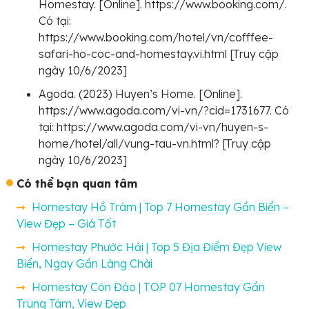
Homestay. [Online]. https://www.booking.com/.
Có tại:
https://www.booking.com/hotel/vn/cofffee-
safari-ho-coc-and-homestay.vi.html [Truy cập
ngày 10/6/2023]
Agoda. (2023) Huyen’s Home. [Online].
https://www.agoda.com/vi-vn/?cid=1731677. Có
tại: https://www.agoda.com/vi-vn/huyen-s-
home/hotel/all/vung-tau-vn.html? [Truy cập
ngày 10/6/2023]
Có thể bạn quan tâm
Homestay Hồ Tràm | Top 7 Homestay Gần Biển –
View Đẹp – Giá Tốt
Homestay Phước Hải | Top 5 Địa Điểm Đẹp View
Biển, Ngay Gần Làng Chài
Homestay Côn Đảo | TOP 07 Homestay Gần
Trung Tâm, View Đẹp