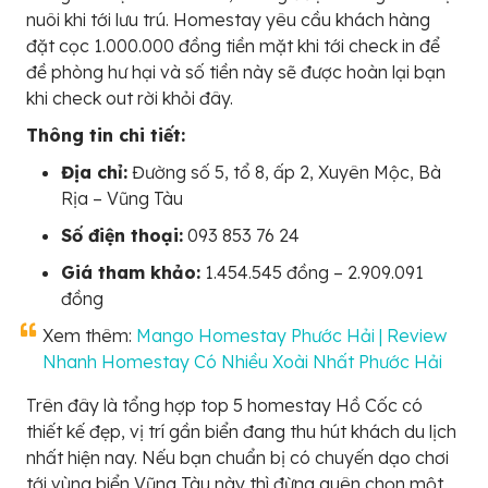
nuôi khi tới lưu trú. Homestay yêu cầu khách hàng
đặt cọc 1.000.000 đồng tiền mặt khi tới check in để
đề phòng hư hại và số tiền này sẽ được hoàn lại bạn
khi check out rời khỏi đây.
Thông tin chi tiết:
Địa chỉ:
Đường số 5, tổ 8, ấp 2, Xuyên Mộc, Bà
Rịa – Vũng Tàu
Số điện thoại:
093 853 76 24
Giá tham khảo:
1.454.545 đồng – 2.909.091
đồng
Xem thêm:
Mango Homestay Phước Hải | Review
Nhanh Homestay Có Nhiều Xoài Nhất Phước Hải
Trên đây là tổng hợp top 5 homestay Hồ Cốc có
thiết kế đẹp, vị trí gần biển đang thu hút khách du lịch
nhất hiện nay. Nếu bạn chuẩn bị có chuyến dạo chơi
tới vùng biển Vũng Tàu này thì đừng quên chọn một