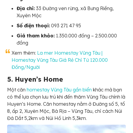
Địa chỉ:
33 Đường ven rừng, xã Bưng Riềng,
Xuyên Mộc
Số điện thoại:
093 271 47 95
Giá tham khảo:
1.350.000 đồng – 2.500.000
đồng
Xem thêm:
La mer Homestay Vũng Tàu |
Homestay Vũng Tàu Giá Rẻ Chỉ Từ 120.000
Đồng/Người
5. Huyen’s Home
Một căn
homestay Vũng Tàu gần biển
khác mà bạn
có thể lựa chọn lưu trú khi đến thăm Vũng Tàu chính là
Huyen’s Home. Căn homestay nằm ở Đường số 5, tổ
8, ấp 2, Xuyên Mộc, Bà Rịa – Vũng Tàu, chỉ cách Núi
Đá Dắt 5,2km và Núi Hồ Linh 5,3km.