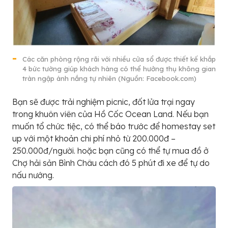
Các căn phòng rộng rãi với nhiều cửa sổ được thiết kế khắp
4 bức tường giúp khách hàng có thể hưởng thụ không gian
tràn ngập ánh nắng tự nhiên (Nguồn: Facebook.com)
Bạn sẽ được trải nghiệm picnic, đốt lửa trại ngay
trong khuôn viên của Hồ Cốc Ocean Land. Nếu bạn
muốn tổ chức tiệc, có thể báo trước để homestay set
up với một khoản chi phí nhỏ từ 200.000đ –
250.000đ/người. hoặc bạn cũng có thể tự mua đồ ở
Chợ hải sản Bình Châu cách đó 5 phút đi xe để tự do
nấu nướng.