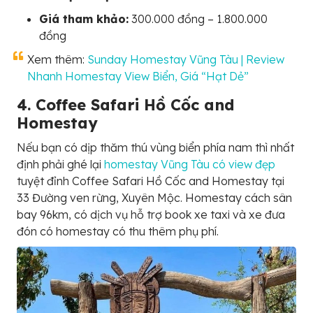
Giá tham khảo:
300.000 đồng – 1.800.000
đồng
Xem thêm:
Sunday Homestay Vũng Tàu | Review
Nhanh Homestay View Biển, Giá “Hạt Dẻ”
4. Coffee Safari Hồ Cốc and
Homestay
Nếu bạn có dịp thăm thú vùng biển phía nam thì nhất
định phải ghé lại
homestay Vũng Tàu có view đẹp
tuyệt đỉnh Coffee Safari Hồ Cốc and Homestay tại
33 Đường ven rừng, Xuyên Mộc. Homestay cách sân
bay 96km, có dịch vụ hỗ trợ book xe taxi và xe đưa
đón có homestay có thu thêm phụ phí.