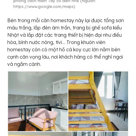
phong cách miền Tây cổ điển nhé (Nguồn:
https://www.google.com/maps)
Bên trong mỗi căn homestay này lại được tổng sơn
màu trắng, lắp đèn âm trần, trang bị ghế sofa kiểu
Nhật và lắp đặt các trang thiết bị hiện đại như điều
hòa, bình nước nóng, tivi… Trong khuôn viên
homestay còn có một hồ cá koy cực lớn nằm bên
cạnh căn vọng lâu, nơi khách hàng có thể nghỉ ngơi
và ngắm cảnh.