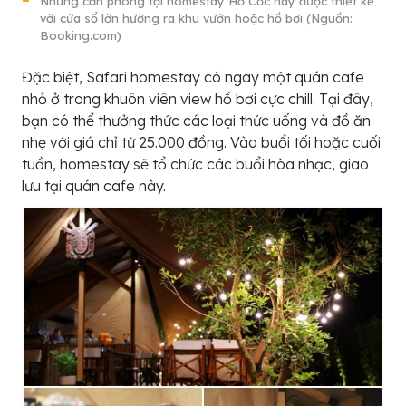
Những căn phòng tại homestay Hồ Cốc này được thiết kế
với cửa sổ lớn hướng ra khu vườn hoặc hồ bơi (Nguồn:
Booking.com)
Đặc biệt, Safari homestay có ngay một quán cafe
nhỏ ở trong khuôn viên view hồ bơi cực chill. Tại đây,
bạn có thể thưởng thức các loại thức uống và đồ ăn
nhẹ với giá chỉ từ 25.000 đồng. Vào buổi tối hoặc cuối
tuần, homestay sẽ tổ chức các buổi hòa nhạc, giao
lưu tại quán cafe này.