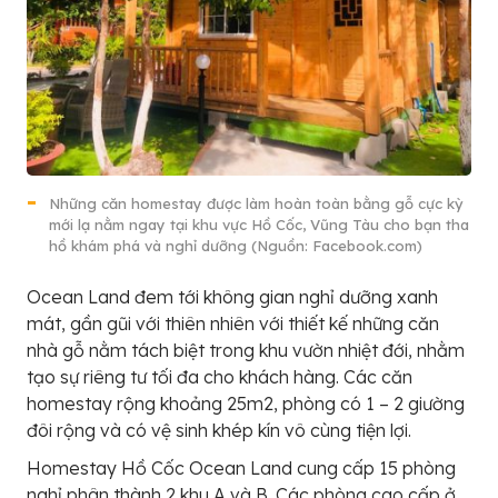
Những căn homestay được làm hoàn toàn bằng gỗ cực kỳ
mới lạ nằm ngay tại khu vực Hồ Cốc, Vũng Tàu cho bạn tha
hồ khám phá và nghỉ dưỡng (Nguồn: Facebook.com)
Ocean Land đem tới không gian nghỉ dưỡng xanh
mát, gần gũi với thiên nhiên với thiết kế những căn
nhà gỗ nằm tách biệt trong khu vườn nhiệt đới, nhằm
tạo sự riêng tư tối đa cho khách hàng. Các căn
homestay rộng khoảng 25m2, phòng có 1 – 2 giường
đôi rộng và có vệ sinh khép kín vô cùng tiện lợi.
Homestay Hồ Cốc Ocean Land cung cấp 15 phòng
nghỉ phân thành 2 khu A và B. Các phòng cao cấp ở