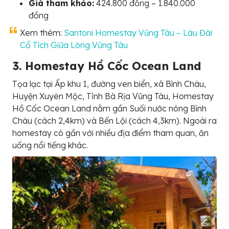
Giá tham khảo:
424.800 đồng – 1.840.000
đồng
Xem thêm:
Santoni Homestay Vũng Tàu – Lâu Đài
Cổ Tích Giữa Lòng Vũng Tàu
3. Homestay Hồ Cốc Ocean Land
Tọa lạc tại Ấp khu 1, đường ven biển, xã Bình Châu,
Huyện Xuyên Mộc, Tỉnh Bà Rịa Vũng Tàu, Homestay
Hồ Cốc Ocean Land nằm gần Suối nước nóng Bình
Châu (cách 2,4km) và Bến Lội (cách 4,3km). Ngoài ra
homestay có gần với nhiều địa điểm tham quan, ăn
uống nổi tiếng khác.