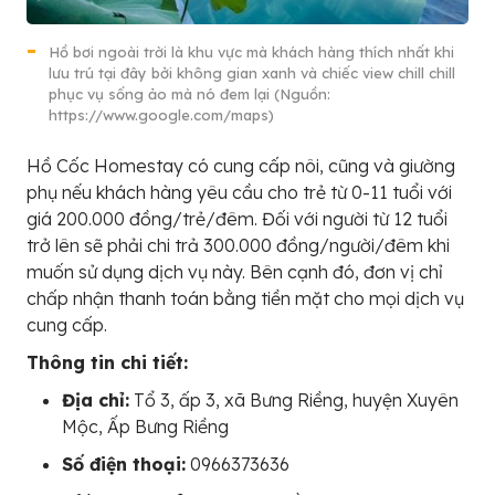
Hồ bơi ngoài trời là khu vực mà khách hàng thích nhất khi
lưu trú tại đây bởi không gian xanh và chiếc view chill chill
phục vụ sống ảo mà nó đem lại (Nguồn:
https://www.google.com/maps)
Hồ Cốc Homestay có cung cấp nôi, cũng và giường
phụ nếu khách hàng yêu cầu cho trẻ từ 0-11 tuổi với
giá 200.000 đồng/trẻ/đêm. Đối với người từ 12 tuổi
trở lên sẽ phải chi trả 300.000 đồng/người/đêm khi
muốn sử dụng dịch vụ này. Bên cạnh đó, đơn vị chỉ
chấp nhận thanh toán bằng tiền mặt cho mọi dịch vụ
cung cấp.
Thông tin chi tiết:
Địa chỉ:
Tổ 3, ấp 3, xã Bưng Riềng, huyện Xuyên
Mộc, Ấp Bưng Riềng
Số điện thoại:
0966373636