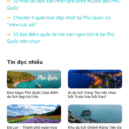
10 Món ăn đặc sản nhất định phải thử khi đến Phú
Quốc
Checkin 9 quán bar đẹp nhất tại Phú Quốc có
“view cực xịn”
10 Địa điểm quán ăn hải sản ngon bổ rẻ tại Phú
Quốc nên chọn
Tin đọc nhiều
Đảo Ngọc Phú Quốc | Địa điểm
Đi du lịch Vũng Tàu nên chọn
du lịch đẹp hút hồn
bãi Trước hay bãi Sau?
Đà Lạt – Thành phố ngàn hoa
Khu du lịch Ghềnh Ráng Tiên Sa