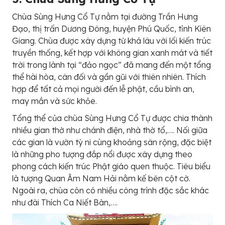
Chùa Sùng Hưng Cổ Tự nằm tại đường Trần Hưng
Đạo, thị trấn Dương Đông, huyện Phú Quốc, tỉnh Kiên
Giang. Chùa được xây dựng từ khá lâu với lối kiến trúc
truyền thống, kết hợp với không gian xanh mát và tiết
trời trong lành tại “đảo ngọc” đã mang đến một tổng
thể hài hòa, cân đối và gần gũi với thiên nhiên. Thích
hợp để tất cả mọi người đến lễ phật, cầu bình an,
may mắn và sức khỏe.
Tổng thể của chùa Sùng Hưng Cổ Tự được chia thành
nhiều gian thờ như chánh điện, nhà thờ tổ,…. Nối giữa
các gian là vườn tỳ ni cùng khoảng sân rộng, đặc biệt
là những pho tượng đắp nổi được xây dựng theo
phong cách kiến trúc Phật giáo quen thuộc. Tiêu biểu
là tượng Quan Âm Nam Hải nằm kế bên cột cờ.
Ngoài ra, chùa còn có nhiều công trình đặc sắc khác
như đài Thích Ca Niết Bàn,….