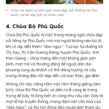
Chùa Hộ Quốc là một ngôi chùa đẹp, linh thiêng tại Phú
Quốc với bề dày lịch sử nhiều năm
4. Chùa Bà Phú Quốc
Chùa Bà Phú Quốc là một trong những ngôi chùa đẹp
nổi tiếng tại Phú Quốc mà mọi người không nên bỏ lỡ
khi có dịp đến thăm “đảo ngọc”. Tọa lạc tại đường Võ
Thị Sau, thị trấn Dương Đông, huyện Phú Quốc, tỉnh
Kiên Giang – chùa mang đến một không gian yên
bình, mát mẻ và thoáng đãng để người dân địa
phương cùng du khách có thể dâng hương và cầu
mong những điều tốt đẹp đến với bản thân, gia đình.
Không chỉ vậy, hằng năm vào rằm tháng giêng (âm
lịch), chùa Bà Phú Quốc sẽ diễn ra lễ cúng tế trang
trọng để bày tỏ lòng biết ơn cũng như cầu vận. Đây là
một lễ hội truyền thống, mang đậm nét văn hóa của
“đảo ngọc” và thu hút đông đảo người dân tham dự.