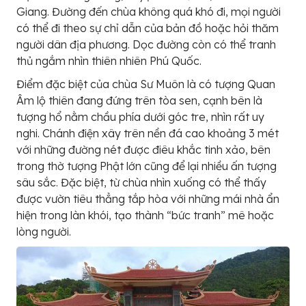
Giang. Đường đến chùa không quá khó đi, mọi người
có thể đi theo sự chỉ dẫn của bản đồ hoặc hỏi thăm
người dân địa phương. Dọc đường còn có thể tranh
thủ ngắm nhìn thiên nhiên Phú Quốc.
Điểm đặc biệt của chùa Sư Muôn là có tượng Quan
Âm lộ thiên đang đứng trên tòa sen, cạnh bên là
tượng hổ nằm chầu phía dưới góc tre, nhìn rất uy
nghi. Chánh điện xây trên nền đá cao khoảng 3 mét
với những đường nét được điêu khắc tinh xảo, bên
trong thờ tượng Phật lớn cũng để lại nhiều ấn tượng
sâu sắc. Đặc biệt, từ chùa nhìn xuống có thể thấy
được vườn tiêu thẳng tắp hòa với những mái nhà ẩn
hiện trong làn khói, tạo thành “bức tranh” mê hoặc
lòng người.