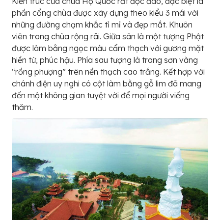
Kiến trúc của chùa Hộ Quốc rất độc đáo, đặc biệt là
phần cổng chùa được xây dựng theo kiểu 3 mái với
những đường chạm khắc tỉ mỉ và đẹp mắt. Khuôn
viên trong chùa rộng rãi. Giữa sân là một tượng Phật
được làm bằng ngọc màu cẩm thạch với gương mặt
hiền từ, phúc hậu. Phía sau tượng là trang sơn vàng
“rồng phượng” trên nền thạch cao trắng. Kết hợp với
chánh điện uy nghi có cột làm bằng gỗ lim đã mang
đến một không gian tuyệt vời để mọi người viếng
thăm.