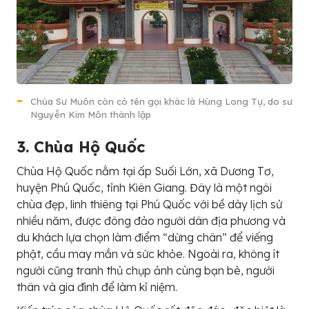
Chùa Sư Muôn còn có tên gọi khác là Hùng Long Tự, do sư
Nguyễn Kim Môn thành lập
3. Chùa Hộ Quốc
Chùa Hộ Quốc nằm tại ấp Suối Lớn, xã Dương Tơ,
huyện Phú Quốc, tỉnh Kiên Giang. Đây là một ngôi
chùa đẹp, linh thiêng tại Phú Quốc với bề dày lịch sử
nhiều năm, được đông đảo người dân địa phương và
du khách lựa chọn làm điểm “dừng chân” để viếng
phật, cầu may mắn và sức khỏe. Ngoài ra, không ít
người cũng tranh thủ chụp ảnh cùng bạn bè, người
thân và gia đình để làm kỉ niệm.