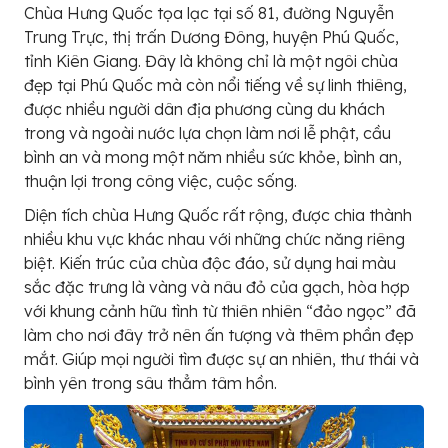
Chùa Hưng Quốc tọa lạc tại số 81, đường Nguyễn
Trung Trực, thị trấn Dương Đông, huyện Phú Quốc,
tỉnh Kiên Giang. Đây là không chỉ là một ngôi chùa
đẹp tại Phú Quốc mà còn nổi tiếng về sự linh thiêng,
được nhiều người dân địa phương cùng du khách
trong và ngoài nước lựa chọn làm nơi lễ phật, cầu
bình an và mong một năm nhiều sức khỏe, bình an,
thuận lợi trong công việc, cuộc sống.
Diện tích chùa Hưng Quốc rất rộng, được chia thành
nhiều khu vực khác nhau với những chức năng riêng
biệt. Kiến trúc của chùa độc đáo, sử dụng hai màu
sắc đặc trưng là vàng và nâu đỏ của gạch, hòa hợp
với khung cảnh hữu tình từ thiên nhiên “đảo ngọc” đã
làm cho nơi đây trở nên ấn tượng và thêm phần đẹp
mắt. Giúp mọi người tìm được sự an nhiên, thư thái và
bình yên trong sâu thẳm tâm hồn.