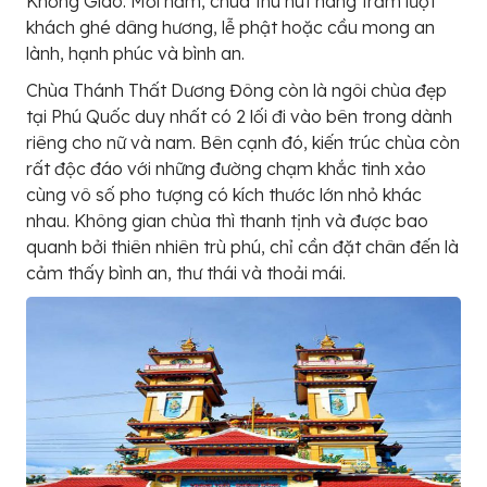
Khổng Giáo. Mỗi năm, chùa thu hút hàng trăm lượt
khách ghé dâng hương, lễ phật hoặc cầu mong an
lành, hạnh phúc và bình an.
Chùa Thánh Thất Dương Đông còn là ngôi chùa đẹp
tại Phú Quốc duy nhất có 2 lối đi vào bên trong dành
riêng cho nữ và nam. Bên cạnh đó, kiến trúc chùa còn
rất độc đáo với những đường chạm khắc tinh xảo
cùng vô số pho tượng có kích thước lớn nhỏ khác
nhau. Không gian chùa thì thanh tịnh và được bao
quanh bởi thiên nhiên trù phú, chỉ cần đặt chân đến là
cảm thấy bình an, thư thái và thoải mái.