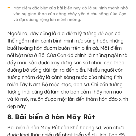
Một điểm đặc biệt của bãi biển này đó là sự hình thành nhờ
vào sự giao thoa của dòng chảy yên ả cảu sông Cửa Cạn
và đại dương rộng lớn mênh mông.
Ngoài ra, đây cũng là địa điểm lý tưởng để bạn có
thể ngắm nhìn cảnh bình minh rực sáng hoặc những
buổi hoàng hôn đượm buồn trên biển cả. Một điểm
nổi bật nữa ở Bãi Cửa Cạn đó chính là những ngồi nhà
đầy màu sắc được xây dựng san sát nhau cặp theo
đường bờ sống dài tận ra đến biển. Nhiều người còn
tưởng nhầm đây là cảnh sông nước của những tỉnh
miền Tây Nam Bộ mộc mạc, đơn sơ. Chỉ cần tưởng
tượng thôi cũng đủ làm cho bạn cảm thấy nôn nao
và tò mò, muốn được một lần đến thăm hòn đảo xinh
đẹp này.
8. Bãi biển ở hòn Mây Rút
Bãi biển ở hòn Mây Rút còn khá hoang sơ, vẫn chưa
được khai thác nhiều để phát triển về du lịch. Tọa độ