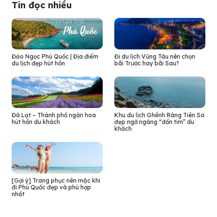
Tin đọc nhiều
Đảo Ngọc Phú Quốc | Địa điểm
Đi du lịch Vũng Tàu nên chọn
du lịch đẹp hút hồn
bãi Trước hay bãi Sau?
Đà Lạt – Thành phố ngàn hoa
Khu du lịch Ghềnh Ráng Tiên Sa
hút hồn du khách
đẹp ngỡ ngàng “đốn tim” du
khách
[Gợi ý] Trang phục nên mặc khi
đi Phú Quốc đẹp và phù hợp
nhất