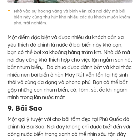
Nhờ vào sự hoang vắng và bình yên của nơi đây mà bãi
biển này cũng thu hút khá nhiều các du khách muốn khám
phá, trải nghiệm.
Một điểm đặc biệt và được nhiều du khách gần xa
yêu thích đó chính là nước ở bãi biển này khá cạn,
bạn có thể bơi xa khoảng hàng trăm km. Nhờ đó mà
nơi đây cũng khá thích hợp cho việc lặn ngắm san hô,
bắt nhum biển,….Do chưa được đánh bắt và khai thác
nhiều nên bãi biển ở hòn Mây Rút vẫn tồn tại hệ sinh
thái vô cùng đa dạng và phong phú. Bạn có thể bắt
gặp những con nhum biển, cá, tôm, sò, ốc khi ngâm
mình trong làn nước mát.
9. Bãi Sao
Một gợi ý tuyệt vời cho bãi tắm đẹp tại Phú Quốc đó
chính là Bãi Sao. Nơi đây không chỉ được biết đến với
dòng nước biển trong xanh có thể nhìn sâu tận đáy