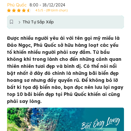
Phú Quốc
8:00 - 18/12/2024
4.5/5 - (89 bình chọn)
Thứ Tự Sắp Xếp
Được nhiều người yêu ái với tên gọi mỹ miều là
Đảo Ngọc, Phú Quốc sở hữu hàng loạt các yếu
tố khiến nhiều người phải say đắm. Từ bầu
không khí trong lành cho đến những cảnh quan
thiên nhiên tươi đẹp và bình dị. Có thể nói nổi
bật nhất ở đây đó chính là những bãi biển đẹp
hoang sơ nhưng đầy quyến rũ. Để không bỏ lỡ
bất kì tọa độ biển nào, bạn đọc nên lưu lại ngay
top 10 bãi biển đẹp tại Phú Quốc khiến ai cũng
phải say lòng.