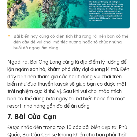
Bãi biển này cũng có diện tích khá rộng rãi nên bạn có thể
đến đây để vui chơi, mở tiệc nướng hoặc tổ chức những
buổi dã ngoại ấm cúng.
Ngoài ra, Bãi Ông Lang cũng là địa điểm lý tưởng để
lặn ngắm san hô, khám phá đáy đại dương kì thú. Đến
đây bạn nên tham gia các hoạt động vui chơi trên
biển như đua thuyền kayak sẽ giúp bạn có được một
trải nghiệm cực kì thú vị. Sau khi vui chơi thỏa thích
bạn có thể dùng bữa ngay tại bờ biển hoặc tìm một
resort, nhà hàng gần đó để ăn uống.
7. Bãi Cửa Cạn
Được nhắc đến trong top 10 các bãi biển đẹp tại Phú
Quốc, Bãi Cửa Cạn sẽ không khiến cho bạn phải thất