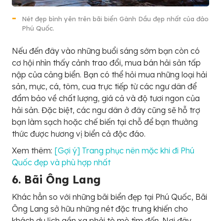
Nét đẹp bình yên trên bãi biển Gành Dầu đẹp nhất của đảo
Phú Quốc.
Nếu đến đây vào những buổi sáng sớm bạn còn có
cơ hội nhìn thấy cảnh trao đổi, mua bán hải sản tấp
nập của cảng biển. Bạn có thể hỏi mua những loại hải
sản, mực, cá, tôm, cua trực tiếp từ các ngư dân để
đẩm bảo về chất lượng, giá cả và độ tươi ngon của
hải sản. Đặc biệt, các ngư dân ở đây cũng sẽ hỗ trợ
bạn làm sạch hoặc chế biến tại chỗ để bạn thưởng
thức được hương vị biển cả độc đáo.
Xem thêm:
[Gợi ý] Trang phục nên mặc khi đi Phú
Quốc đẹp và phù hợp nhất
6. Bãi Ông Lang
Khác hẳn so với những bãi biển đẹp tại Phú Quốc, Bãi
Ông Lang sở hữu những nét đặc trưng khiến cho
khách du lịch gần xa phải tò mò tìm đến. Nơi đây