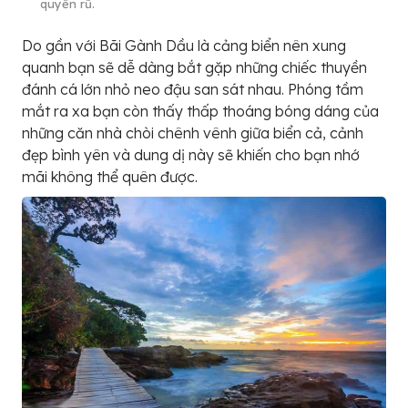
quyến rũ.
Do gần với Bãi Gành Dầu là cảng biển nên xung
quanh bạn sẽ dễ dàng bắt gặp những chiếc thuyền
đánh cá lớn nhỏ neo đậu san sát nhau. Phóng tầm
mắt ra xa bạn còn thấy thấp thoáng bóng dáng của
những căn nhà chòi chênh vênh giữa biển cả, cảnh
đẹp bình yên và dung dị này sẽ khiến cho bạn nhớ
mãi không thể quên được.