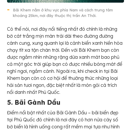
Bãi Khem nằm ở khu vực phía Nam và cách trung tâm
khoảng 25km, nơi đây thuộc thị trấn An Thới.
Có thể nói, nơi đây nổi tiếng nhất đó chính là những
bờ cát trắng mịn màn trải dài theo đường đường
cánh cung, xung quanh lại là cảnh biển xanh hiền hòa
chạy tít xa tận chân trời. Đến với Bãi Khem bạn còn
được ngắm nhìn những rặng dừa xanh mát bao phủ
cả một góc trời giúp bạn có được nhiều bóng mát để
nghỉ ngơi, ngắm cảnh. Ngoài ra, khi check in tại Bãi
Khem bạn còn có cơ hội để thưởng thức những loại
hải sản tươi ngon, đặc biệt nhất là món gỏi cá trích
nổi danh nhất Phú Quốc.
5. Bãi Gành Dầu
Điểm nổi bật nhất của Bãi Gành Dầu – bãi biển đẹp
tại Phú Quốc đó chính là nơi đây có hơn nửa cây số
bờ biển là hình uống cong rất mềm mại tựa như hình