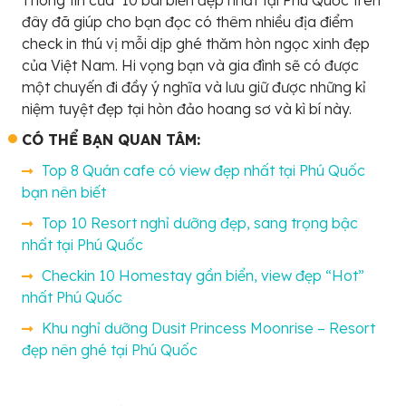
đây đã giúp cho bạn đọc có thêm nhiều địa điểm
check in thú vị mỗi dịp ghé thăm hòn ngọc xinh đẹp
của Việt Nam. Hi vọng bạn và gia đình sẽ có được
một chuyến đi đầy ý nghĩa và lưu giữ được những kỉ
niệm tuyệt đẹp tại hòn đảo hoang sơ và kì bí này.
CÓ THỂ BẠN QUAN TÂM:
Top 8 Quán cafe có view đẹp nhất tại Phú Quốc
bạn nên biết
Top 10 Resort nghỉ dưỡng đẹp, sang trọng bậc
nhất tại Phú Quốc
Checkin 10 Homestay gần biển, view đẹp “Hot”
nhất Phú Quốc
Khu nghỉ dưỡng Dusit Princess Moonrise – Resort
đẹp nên ghé tại Phú Quốc