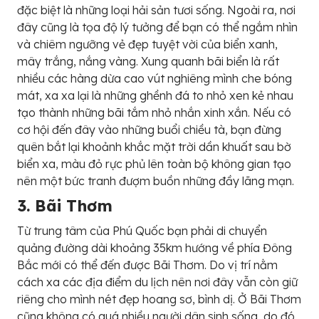
đặc biệt là những loại hải sản tươi sống. Ngoài ra, nơi
đây cũng là tọa độ lý tưởng để bạn có thể ngắm nhìn
và chiêm ngưỡng vẻ đẹp tuyệt vời của biển xanh,
mây trắng, nắng vàng. Xung quanh bãi biển là rất
nhiều các hàng dừa cao vút nghiêng mình che bóng
mát, xa xa lại là những ghềnh đá to nhỏ xen kẻ nhau
tạo thành những bãi tắm nhỏ nhắn xinh xắn. Nếu có
cơ hội đến đây vào những buổi chiều tà, bạn đừng
quên bắt lại khoảnh khắc mặt trời dần khuất sau bờ
biển xa, màu đỏ rực phủ lên toàn bộ không gian tạo
nên một bức tranh đượm buồn những đầy lãng mạn.
3. Bãi Thơm
Từ trung tâm của Phú Quốc bạn phải di chuyển
quảng đường dài khoảng 35km hướng về phía Đông
Bắc mới có thể đến được Bãi Thơm. Do vị trí nằm
cách xa các địa điểm du lịch nên nơi đây vẫn còn giữ
riêng cho mình nét đẹp hoang sơ, bình dị. Ở Bãi Thơm
cũng không có quá nhiều người dân sinh sống, do đó