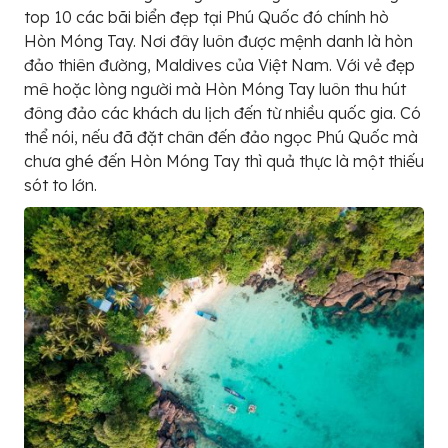
top 10 các bãi biển đẹp tại Phú Quốc đó chính hò
Hòn Móng Tay. Nơi đây luôn được mệnh danh là hòn
đảo thiên đường, Maldives của Việt Nam. Với vẻ đẹp
mê hoặc lòng người mà Hòn Móng Tay luôn thu hút
đông đảo các khách du lịch đến từ nhiều quốc gia. Có
thể nói, nếu đã đặt chân đến đảo ngọc Phú Quốc mà
chưa ghé đến Hòn Móng Tay thì quả thực là một thiếu
sót to lớn.