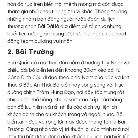
hôn đỏ rực trên biển trời mênh mông mà còn được
tham gia nhiều hoạt động thú vị khác. Thông thường
những nhóm bạn đông người hoặc đoàn du lịch
thường chọn Bãi Dài là địa điểm để tổ chức những
buổi tiệc nướng ấm cúng, đốt lửa trại hoặc các hoạt
động team building vui nhộn.
2. Bãi Trường
Phú Quốc có một hòn đảo nằm ở hướng Tây Nam với
chiều dài bờ biển lên đến khoảng 20km kéo dài từ
Cảng Dinh Cậu đi dạo theo phía Nam của đảo và kết
thúc ở Bắc An Thới. Bờ biển này song song với trục
đường chính Trầm Hưng Đạo, nơi đây tập trung rất
nhiều các nhà hàng, khu resort cao cấp. cửa hàng
bán đồ lưu niệm và rất nhiều các dịch vụ tiện ích
khách dành cho du khách trong và ngoài nước. Bãi
biển xinh đẹp và rộng lớn này được mang tên là Bãi
Trường. Cũng nhờ vào vị trí thuận lợi của mình mà nơi
đây thu hút được đông đảo khách du lịch, bãi biển lúc