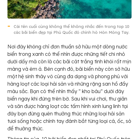
Cái tên cuối cùng không thể không nhắc đến trong top 10
các bãi biển đẹp tại Phú Quốc đó chính hò Hòn Móng Tay.
Nơi đây không chỉ đơn thuần sở hữu một dòng nước
biển trong xanh có thể nhìn được những tiết chi nhỏ
dưới dấy mà còn là các bãi cát trắng tinh khôi rất mịn
màng và êm ả. Bên cạnh đó, bãi biển này còn sở hữu
một hệ sinh tháy vô cùng đa dạng và phong phú với
hàng loạt các loại hải sản và những rặng san hồ đầy
màu sắc. Bạn có thể nhìn thấy ” kho báu” dưới đáy
biển ngay khi đứng trên bờ. Sau khi vui chơi, thư giãn
và săn được hàng loạt các tấm hình xinh lung linh tại
đây bạn đừng quên thưởng thức những loại hải sản
tươi sống hoặc chính tay đánh bắt từng loại cá, ốc, sò
để thưởng thức.
Thông tin của 10 bãi biển đẹp nhất tại Phú Quốc trên