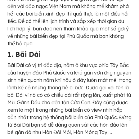
đến với đảo ngọc Việt Nam mà không thể khám phá
hết các bãi biển xinh đẹp thì quả thực là một điều hối
tiếc. Để có thể lên lịch trình và sắp xếp thời gian du
lịch hợp lý, bạn đọc nên tham khảo qua một số gợi ý
về những bãi biển đẹp tại Phú Quốc mà bạn không
thể bỏ qua.
1. Bãi Dài
Bãi Dài có vị trí đắc địa, nằm ở khu vực phía Tây Bắc
của huyện đảo Phú Quốc và khá gần với rừng nguyên
sinh nên quanh năm khí hậu ở đây luôn mát mẻ, trong
lành kể cả những tháng hè oi bức. Được gọi với tên là
bãi Dài vì nó có có chiều dài rất rộng lớn, xuất phát từ
Mũi Gành Dầu cho đến tận Cửa Cạn. Đây cũng được
xem là một trong những bãi biển có view nhìn hấp
dẫn nhất trong hệ thống bãi biển của Phú Quốc. Đứng
từ Bãi Dài bạn sẽ dễ dàng quan sát các hòn đảo lớn
bé gần đó như Hòn Đồi Mồi, Hòn Móng Tay,…