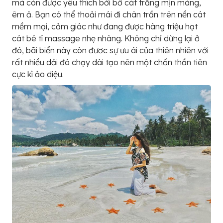
mà còn được yêu thích bởi bờ cát trắng mịn màng,
êm ả. Bạn có thể thoải mái đi chân trần trên nền cát
mềm mại, cảm giác như đang được hàng triệu hạt
cát bé tí massage nhẹ nhàng. Không chỉ dừng lại ở
đó, bãi biển này còn đươc sự ưu ái của thiên nhiên với
rất nhiều dải đá chạy dài tạo nên một chốn thần tiên
cực kì ảo diệu.