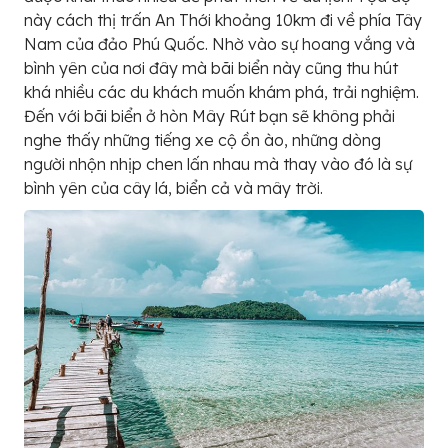
này cách thị trấn An Thới khoảng 10km đi về phía Tây
Nam của đảo Phú Quốc. Nhờ vào sự hoang vắng và
bình yên của nơi đây mà bãi biển này cũng thu hút
khá nhiều các du khách muốn khám phá, trải nghiệm.
Đến với bãi biển ở hòn Mây Rút bạn sẽ không phải
nghe thấy những tiếng xe cộ ồn ào, những dòng
người nhộn nhịp chen lấn nhau mà thay vào đó là sự
bình yên của cây lá, biển cả và mây trời.