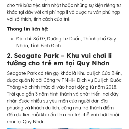
cho trẻ bữa tiệc sinh nhật hoặc những sự kiện riêng tư
khác tại đây với chi phí hợp lí và được tư vấn phù hợp
với sở thích, tính cách của trẻ.
Thông tin liên hệ:
Địa chỉ: Số 07, Đường Lê Duẩn, Thành phố Quy
Nhơn, Tỉnh Bình Định
2. Seagate Park – Khu vui chơi lí
tưởng cho trẻ em tại Quy Nhơn
Seagate Park có tên gọi khác là Khu du lịch Cửa Biển,
được quản lý bởi Công ty TNHH Dịch vụ Du lịch Quốc
Thắng và chính thức đi vào hoạt động từ năm 2018.
Trải qua gần 3 năm hình thành và phát triển, nơi đây
nhận được nhiều sự yêu mến của người dân địa
phương và khách du lịch, cũng như trở thành điểm
đến ưu tiên mỗi khi cần tìm cho trẻ chỗ vui chơi thoải
mái tại Quy Nhơn.