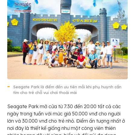
Seagate Park là điểm đến ưu tiên mỗi khi phụ huynh cần
tìm cho trẻ chỗ vui chơi thoải mái
Seagate Park mở cửa từ 7:30 đến 20:00 tất cả các
ngày trong tuần với mức giá 50.000 vnđ cho người
lớn và 30.000 vnđ cho trẻ nhỏ. Điểm ấn tượng nhất ở
nơi đây là thiết kế giống như một công viên thiên