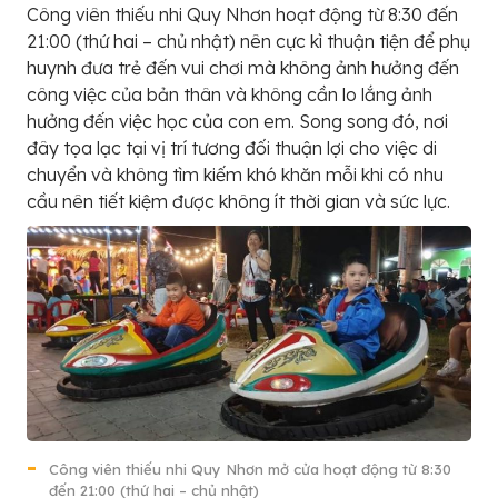
Công viên thiếu nhi Quy Nhơn hoạt động từ 8:30 đến
21:00 (thứ hai – chủ nhật) nên cực kì thuận tiện để phụ
huynh đưa trẻ đến vui chơi mà không ảnh hưởng đến
công việc của bản thân và không cần lo lắng ảnh
hưởng đến việc học của con em. Song song đó, nơi
đây tọa lạc tại vị trí tương đối thuận lợi cho việc di
chuyển và không tìm kiếm khó khăn mỗi khi có nhu
cầu nên tiết kiệm được không ít thời gian và sức lực.
Công viên thiếu nhi Quy Nhơn mở cửa hoạt động từ 8:30
đến 21:00 (thứ hai – chủ nhật)