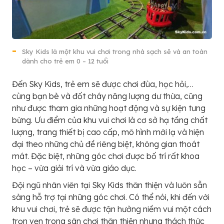
Sky Kids là một khu vui chơi trong nhà sạch sẽ và an toàn
dành cho trẻ em 0 – 12 tuổi
Đến Sky Kids, trẻ em sẽ được chơi đùa, học hỏi,…
cùng bạn bè và đốt cháy năng lượng dư thừa, cũng
như được tham gia những hoạt động và sự kiện tưng
bừng. Ưu điểm của khu vui chơi là cơ sở hạ tầng chất
lượng, trang thiết bị cao cấp, mô hình mới lạ và hiện
đại theo những chủ đề riêng biệt, không gian thoát
mát. Đặc biệt, những góc chơi được bố trí rất khoa
học – vừa giải trí và vừa giáo dục.
Đội ngũ nhân viên tại Sky Kids thân thiện và luôn sẵn
sàng hỗ trợ tại những góc chơi. Có thể nói, khi đến với
khu vui chơi, trẻ sẽ được tận hưởng niềm vui một cách
trọn vẹn trong sân chơi thân thiện nhưng thách thức