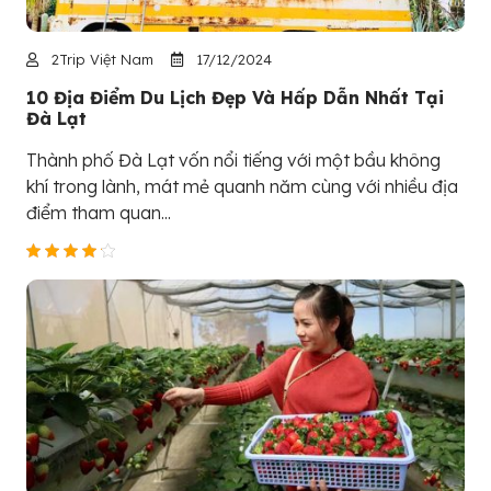
2Trip Việt Nam
17/12/2024
10 Địa Điểm Du Lịch Đẹp Và Hấp Dẫn Nhất Tại
Đà Lạt
Thành phố Đà Lạt vốn nổi tiếng với một bầu không
khí trong lành, mát mẻ quanh năm cùng với nhiều địa
điểm tham quan...