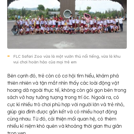
FLC Safari Zoo vừa là một vườn thú nổi tiếng, vừa là khu
vui chơi hoàn hảo của mọi trẻ em
Bên cạnh đó, trẻ còn có cơ hội tìm hiểu, khám phá
thiên nhiên và tận mắt nhìn thấy các loài động vật
hoang dã ngoài thực tế, không còn gói gọn bên trong
sách vở hay tưởng tượng trong trí óc. Ngoài ra, có
cực kì nhiều trò chơi phù hợp với người lớn và trẻ nhỏ,
giúp gia đình được gắn kết và có nhiều hoạt động
cùng nhau. Từ đó, cải thiện mối quan hệ, có thêm
nhiều kỉ niệm khó quên và khoảng thời gian thư giãn
trọn vẹn.