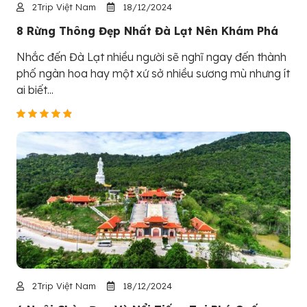
2Trip Việt Nam
18/12/2024
8 Rừng Thông Đẹp Nhất Đà Lạt Nên Khám Phá
Nhắc đến Đà Lạt nhiều người sẽ nghĩ ngay đến thành
phố ngàn hoa hay một xứ sở nhiều sương mù nhưng ít
ai biết...
2Trip Việt Nam
18/12/2024