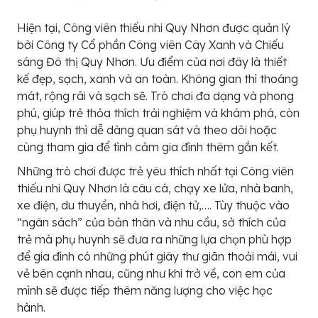
Hiện tại, Công viên thiếu nhi Quy Nhơn được quản lý
bởi Công ty Cổ phần Công viên Cây Xanh và Chiếu
sáng Đô thị Quy Nhơn. Ưu điểm của nơi đây là thiết
kế đẹp, sạch, xanh và an toàn. Không gian thì thoáng
mát, rộng rãi và sạch sẽ. Trò chơi đa dạng và phong
phú, giúp trẻ thỏa thích trải nghiệm và khám phá, còn
phụ huynh thì dễ dàng quan sát và theo dõi hoặc
cùng tham gia để tình cảm gia đình thêm gắn kết.
Những trò chơi được trẻ yêu thích nhất tại Công viên
thiếu nhi Quy Nhơn là câu cá, chạy xe lửa, nhà banh,
xe điện, du thuyền, nhà hơi, điện tử,…. Tùy thuộc vào
“ngân sách” của bản thân và nhu cầu, sở thích của
trẻ mà phụ huynh sẽ đưa ra những lựa chọn phù hợp
để gia đình có những phút giây thư giãn thoải mái, vui
vẻ bên cạnh nhau, cũng như khi trở về, con em của
mình sẽ được tiếp thêm năng lượng cho việc học
hành.