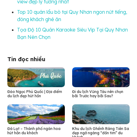
view đẹp lý tưởng nhất
Top 10 quán lẩu bò tại Quy Nhơn ngon nứt tiếng,
đông khách ghé ăn
Tọa Độ 10 Quán Karaoke Siêu Vip Tại Quy Nhơn
Bạn Nên Chọn
Tin đọc nhiều
Đảo Ngọc Phú Quốc | Địa điểm
Đi du lịch Vũng Tàu nên chọn
du lịch đẹp hút hồn
bãi Trước hay bãi Sau?
Đà Lạt – Thành phố ngàn hoa
Khu du lịch Ghềnh Ráng Tiên Sa
hút hồn du khách
đẹp ngỡ ngàng “đốn tim” du