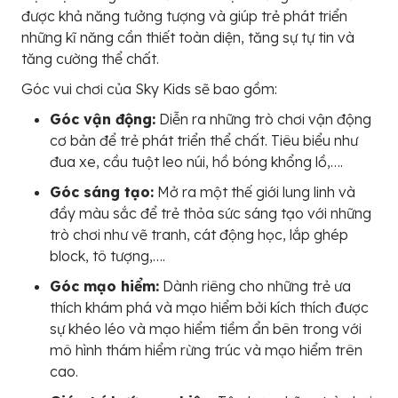
được khả năng tưởng tượng và giúp trẻ phát triển
những kĩ năng cần thiết toàn diện, tăng sự tự tin và
tăng cường thể chất.
Góc vui chơi của Sky Kids sẽ bao gồm:
Góc vận động:
Diễn ra những trò chơi vận động
cơ bản để trẻ phát triển thể chất. Tiêu biểu như
đua xe, cầu tuột leo núi, hồ bóng khổng lồ,….
Góc sáng tạo:
Mở ra một thế giới lung linh và
đầy màu sắc để trẻ thỏa sức sáng tạo với những
trò chơi như vẽ tranh, cát động học, lắp ghép
block, tô tượng,….
Góc mạo hiểm:
Dành riêng cho những trẻ ưa
thích khám phá và mạo hiểm bởi kích thích được
sự khéo léo và mạo hiểm tiềm ẩn bên trong với
mô hình thám hiểm rừng trúc và mạo hiểm trên
cao.