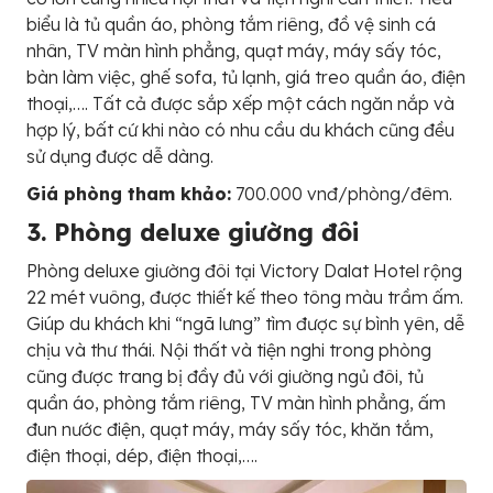
biểu là tủ quần áo, phòng tắm riêng, đồ vệ sinh cá
nhân, TV màn hình phẳng, quạt máy, máy sấy tóc,
bàn làm việc, ghế sofa, tủ lạnh, giá treo quần áo, điện
thoại,…. Tất cả được sắp xếp một cách ngăn nắp và
hợp lý, bất cứ khi nào có nhu cầu du khách cũng đều
sử dụng được dễ dàng.
Giá phòng tham khảo:
700.000 vnđ/phòng/đêm.
3. Phòng deluxe giường đôi
Phòng deluxe giường đôi tại Victory Dalat Hotel rộng
22 mét vuông, được thiết kế theo tông màu trầm ấm.
Giúp du khách khi “ngã lưng” tìm được sự bình yên, dễ
chịu và thư thái. Nội thất và tiện nghi trong phòng
cũng được trang bị đầy đủ với giường ngủ đôi, tủ
quần áo, phòng tắm riêng, TV màn hình phẳng, ấm
đun nước điện, quạt máy, máy sấy tóc, khăn tắm,
điện thoại, dép, điện thoại,….