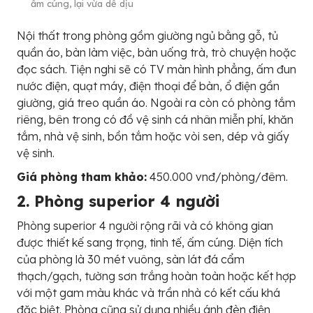
ấm cúng, lại vừa dễ dịu
Nội thất trong phòng gồm giường ngủ bằng gỗ, tủ
quần áo, bàn làm việc, bàn uống trà, trò chuyện hoặc
đọc sách. Tiện nghi sẽ có TV màn hình phẳng, ấm đun
nước điện, quạt máy, điện thoại để bàn, ổ điện gần
giường, giá treo quần áo. Ngoài ra còn có phòng tắm
riêng, bên trong có đồ vệ sinh cá nhân miễn phí, khăn
tắm, nhà vệ sinh, bồn tắm hoặc vòi sen, dép và giấy
vệ sinh.
Giá phòng tham khảo:
450.000 vnđ/phòng/đêm.
2. Phòng superior 4 người
Phòng superior 4 người rộng rãi và có không gian
được thiết kế sang trọng, tinh tế, ấm cúng. Diện tích
của phòng là 30 mét vuông, sàn lát đá cẩm
thạch/gạch, tường sơn trắng hoàn toàn hoặc kết hợp
với một gam màu khác và trần nhà có kết cấu khá
đặc biệt. Phòng cũng sử dụng nhiều ánh đèn điện