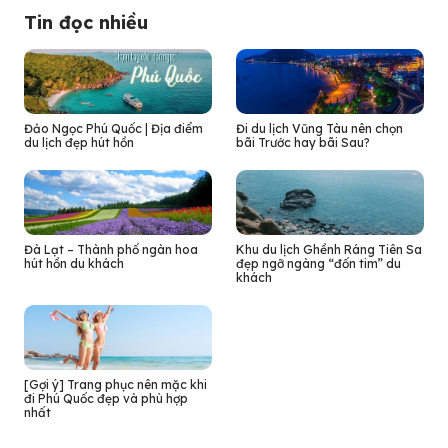
Tin đọc nhiều
Đảo Ngọc Phú Quốc | Địa điểm
Đi du lịch Vũng Tàu nên chọn
du lịch đẹp hút hồn
bãi Trước hay bãi Sau?
Đà Lạt – Thành phố ngàn hoa
Khu du lịch Ghềnh Ráng Tiên Sa
hút hồn du khách
đẹp ngỡ ngàng “đốn tim” du
khách
[Gợi ý] Trang phục nên mặc khi
đi Phú Quốc đẹp và phù hợp
nhất