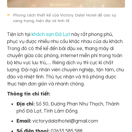
Phong cách thiết kế của Victory Dalat Hotel đề cao sự
sang trọng, hiện đại và tinh tế
Tiện ích tại
khách sạn Đà Lạt
này rất phong phú,
phục vụ được nhiều nhu cầu khác nhau của du khách.
Trong đó có thể kể đến bãi đậu xe, thang máy di
chuyển giữa các phòng, internet miễn phí trong toàn
bộ khu vực lưu trú,…. Riêng dịch vụ thì cực kì chất
lượng. Đội ngũ nhân viên chuyên nghiệp, tận tâm, chu
đáo và nhiệt tình. Thủ tục nhận và trả phòng được
thực hiện đơn giản và nhanh chóng.
Thông tin chi tiết:
Địa chỉ:
Số 50, Đường Phan Như Thạch, Thành
phố Đà Lạt, Tỉnh Lâm Đồng.
Email:
victorydalathotel@gmail.com
Số điện thoại:
02633 585 588