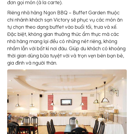
đơn gọi món (à la carte).
Riêng nhà hàng Ngon BBQ – Buffet Garden thuộc
chi nhánh khách sạn Victory sẽ phục vụ các món ăn
tự chọn theo dạng buffet vào buổi tối, trưa và xế.
Đặc biệt, không gian thưởng thức ẩm thực mà các
nhà hàng mang lại đều có những nét riêng, không
nhầm lẫn với bất kì nơi đâu. Giúp du khách có khoảng
thời gian dùng bữa tuyệt vời và trọn vẹn bên bạn bè,
gia đình và người thân.