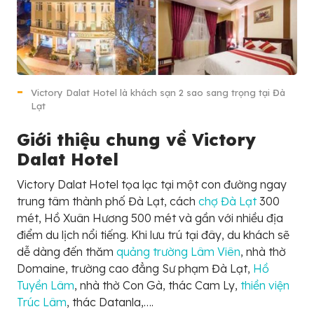
Victory Dalat Hotel là khách sạn 2 sao sang trọng tại Đà
Lạt
Giới thiệu chung về Victory
Dalat Hotel
Victory Dalat Hotel tọa lạc tại một con đường ngay
trung tâm thành phố Đà Lạt, cách
chợ Đà Lạt
300
mét, Hồ Xuân Hương 500 mét và gần với nhiều địa
điểm du lịch nổi tiếng. Khi lưu trú tại đây, du khách sẽ
dễ dàng đến thăm
quảng trường Lâm Viên
, nhà thờ
Domaine, trường cao đẳng Sư phạm Đà Lạt,
Hồ
Tuyền Lâm
, nhà thờ Con Gà, thác Cam Ly,
thiền viện
Trúc Lâm
, thác Datanla,….