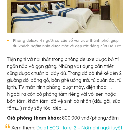
Phòng deluxe 4 người có cửa sổ với view thành phố, giúp
du khách ngắm nhìn được một vẻ đẹp rất riêng của Đà Lạt
Tiện nghi và nội thất trong phòng deluxe được bố trí
ngăn nắp và gọn gàng. Những vật dụng cần thiết
cũng được chuẩn bị đầy đủ. Trong đó có thể kể đến 2
giường đôi bằng gỗ, bàn ghế uống trà, tủ quần áo, tủ
lạnh, TV màn hình phẳng, quạt máy, điện thoại,….
Ngoài ra còn có phòng tắm riêng với vòi sen hoặc
bồn tắm, khăn tắm, đồ vệ sinh cá nhân (dầu gội, sữa
tắm,…) máy sấy tóc, dép,….
Giá phòng tham khảo:
800.000 vnđ/phòng/đêm.
Xem thêm:
Dalat ECO Hotel 2 – Nơi nghỉ ngơi tuyệt