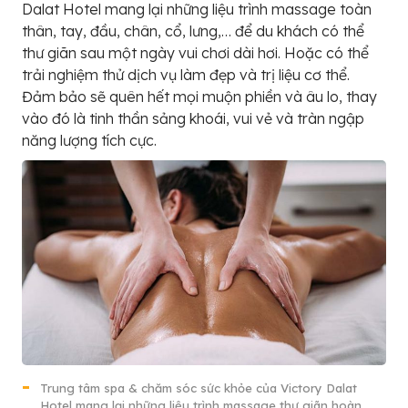
Dalat Hotel mang lại những liệu trình massage toàn
thân, tay, đầu, chân, cổ, lưng,… để du khách có thể
thư giãn sau một ngày vui chơi dài hơi. Hoặc có thể
trải nghiệm thử dịch vụ làm đẹp và trị liệu cơ thể.
Đảm bảo sẽ quên hết mọi muộn phiền và âu lo, thay
vào đó là tinh thần sảng khoái, vui vẻ và tràn ngập
năng lượng tích cực.
Trung tâm spa & chăm sóc sức khỏe của Victory Dalat
Hotel mang lại những liệu trình massage thư giãn hoàn