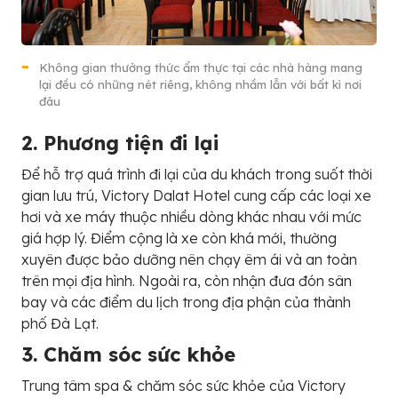
Không gian thưởng thức ẩm thực tại các nhà hàng mang
lại đều có những nét riêng, không nhầm lẫn với bất kì nơi
đâu
2. Phương tiện đi lại
Để hỗ trợ quá trình đi lại của du khách trong suốt thời
gian lưu trú, Victory Dalat Hotel cung cấp các loại xe
hơi và xe máy thuộc nhiều dòng khác nhau với mức
giá hợp lý. Điểm cộng là xe còn khá mới, thường
xuyên được bảo dưỡng nên chạy êm ái và an toàn
trên mọi địa hình. Ngoài ra, còn nhận đưa đón sân
bay và các điểm du lịch trong địa phận của thành
phố Đà Lạt.
3. Chăm sóc sức khỏe
Trung tâm spa & chăm sóc sức khỏe của Victory