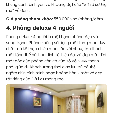
khung cảnh bình yên và khoáng đạt của “xứ sở sương
mù” về đêm.
Giá phòng tham khảo:
550.000 vnđ/phòng/đêm.
4. Phòng deluxe 4 người
Phòng deluxe 4 người là một hạng phòng đẹp và
sang trọng. Phòng không sử dụng một tông màu duy
nhất mà kết hợp nhiều màu sắc với nhau, tạo thành
một tổng thể hài hòa, tinh tế, hiện đại và đẹp mắt. Tại
một góc của phòng còn có cửa sổ với view thành
phố, giúp du khách trong thời gian lưu trú có thể
ngắm nhìn bình minh hoặc hoàng hôn – một vẻ đẹp
rất riêng của Đà Lạt mộng mơ.