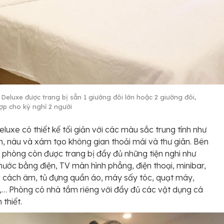
Deluxe được trang bị sẵn 1 giường đôi lớn hoặc 2 giường đôi,
hợp cho kỳ nghỉ 2 người
luxe có thiết kế tối giản với các màu sắc trung tính như
 nâu và xám tạo không gian thoải mái và thư giãn. Bên
 phòng còn được trang bị đầy đủ những tiện nghi như
ước bằng điện, TV màn hình phẳng, điện thoại, minibar,
 cách âm, tủ đựng quần áo, máy sấy tóc, quạt máy,
,… Phòng có nhà tắm riêng với đầy đủ các vật dụng cá
 thiết.