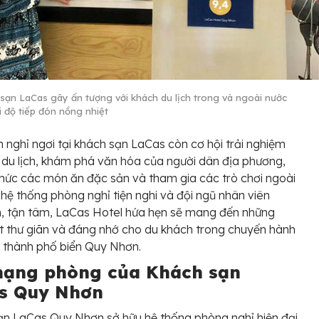
sạn LaCas gây ấn tượng với khách du lịch trong và ngoài nước
i độ tiếp đón nồng nhiệt
 nghỉ ngơi tại khách sạn LaCas còn cơ hội trải nghiệm
 du lịch, khám phá văn hóa của người dân địa phương,
hức các món ăn đặc sản và tham gia các trò chơi ngoài
i hệ thống phòng nghỉ tiện nghi và đội ngũ nhân viên
nh, tận tâm, LaCas Hotel hứa hẹn sẽ mang đến những
t thư giãn và đáng nhớ cho du khách trong chuyến hành
n thành phố biển Quy Nhơn.
hạng phòng của Khách sạn
s Quy Nhơn
n LaCas Quy Nhơn sở hữu hệ thống phòng nghỉ hiện đại