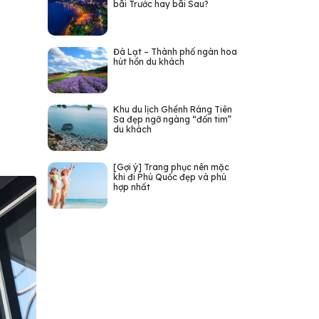
bãi Trước hay bãi Sau?
Đà Lạt – Thành phố ngàn hoa
hút hồn du khách
Khu du lịch Ghềnh Ráng Tiên
Sa đẹp ngỡ ngàng “đốn tim”
du khách
[Gợi ý] Trang phục nên mặc
khi đi Phú Quốc đẹp và phù
hợp nhất