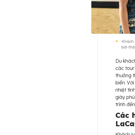
Khách 
bởi thá
Du khách
các tour
thưởng t
biển. Vớ
nhiệt tì
giây phú
trình đế
Các 
LaCa
Khách sạ