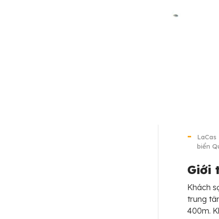
LaCas 
biển 
Giới
Khách s
trung tâ
400m. Kh