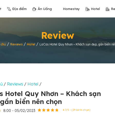
t
Địa điểm
Ăn Uống
Homestay
Hotel
Re
Review
/
/
/
 chủ
Reviews
Hotel
LaCas Hotel Quy Nhơn – Khách sạn đẹp, gần biển nê
hủ
/
Reviews
/
Hotel
/
s Hotel Quy Nhơn – Khách sạn
 gần biển nên chọn
n
8:00 - 05/02/2023
4.7/5 - (29 bình chọn)