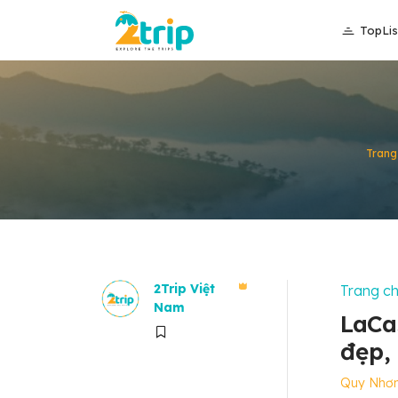
TopLis
Trang
2Trip Việt
Trang c
Nam
LaCa
đẹp,
Quy Nhơ