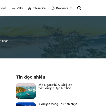
⚲
sort
Villa
Thuê Xe
Reviews
n chọn
Tin đọc nhiều
Đảo Ngọc Phú Quốc | Địa
điểm du lịch đẹp hút hồn
Đi du lịch Vũng Tàu nên chọn