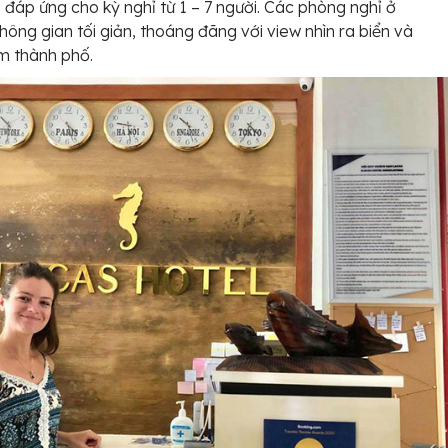
i, đáp ứng cho kỳ nghỉ từ 1 – 7 người. Các phòng nghỉ ở
hông gian tối giản, thoáng đãng với view nhìn ra biển và
m thành phố.