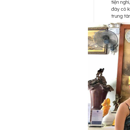
tiện ngh
đây có k
trung tâ