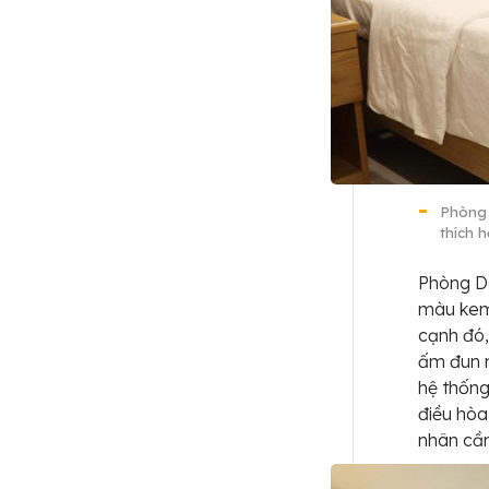
Phòng 
thích 
Phòng De
màu kem,
cạnh đó,
ấm đun n
hệ thống
điều hòa
nhân cần