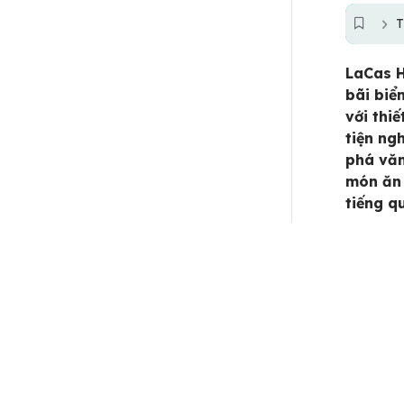
T
LaCas H
bãi biể
với thi
tiện ng
phá văn
món ăn 
tiếng q