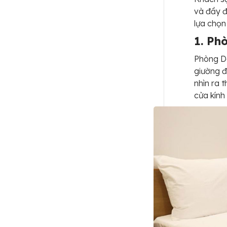
và đầy đ
lựa chọn
1. Ph
Phòng De
giường đ
nhìn ra 
cửa kính