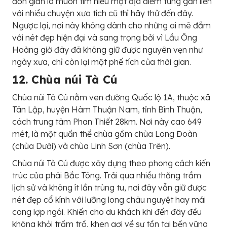
đơn giản là muốn tìm hiểu một địa điểm từng gắn liền
với nhiều chuyện xưa tích cũ thì hãy thử đến đây.
Ngược lại, nơi này không dành cho những ai mê đắm
với nét đẹp hiện đại và sang trọng bởi vì Lầu Ông
Hoàng giờ đây đã không giữ được nguyên vẹn như
ngày xưa, chỉ còn lại một phế tích của thời gian.
12. Chùa núi Tà Cú
Chùa núi Tà Cú nằm ven đường Quốc lộ 1A, thuộc xã
Tân Lập, huyện Hàm Thuận Nam, tỉnh Bình Thuận,
cách trung tâm Phan Thiết 28km. Nơi này cao 649
mét, là một quần thể chùa gồm chùa Long Đoàn
(chùa Dưới) và chùa Linh Sơn (chùa Trên).
Chùa núi Tà Cú được xây dựng theo phong cách kiến
trúc của phái Bắc Tông. Trải qua nhiều thăng trầm
lịch sử và không ít lần trùng tu, nơi đây vẫn giữ được
nét đẹp cổ kính với lưỡng long châu nguyệt hay mái
cong lợp ngói. Khiến cho du khách khi đến đây đều
không khỏi trầm trồ, khen gợi về sự tồn tại bền vững