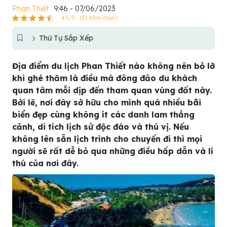
Phan Thiết
9:46 - 07/06/2023
4.5/5 - (51 bình chọn)
Thứ Tự Sắp Xếp
Địa điểm du lịch Phan Thiết nào không nên bỏ lỡ
khi ghé thăm là điều mà đông đảo du khách
quan tâm mỗi dịp đến tham quan vùng đất này.
Bởi lẽ, nơi đây sở hữu cho mình quá nhiều bãi
biển đẹp cùng không ít các danh lam thắng
cảnh, di tích lịch sử độc đáo và thú vị. Nếu
không lên sẵn lịch trình cho chuyến đi thì mọi
người sẽ rất dễ bỏ qua những điều hấp dẫn và lí
thú của nơi đây.