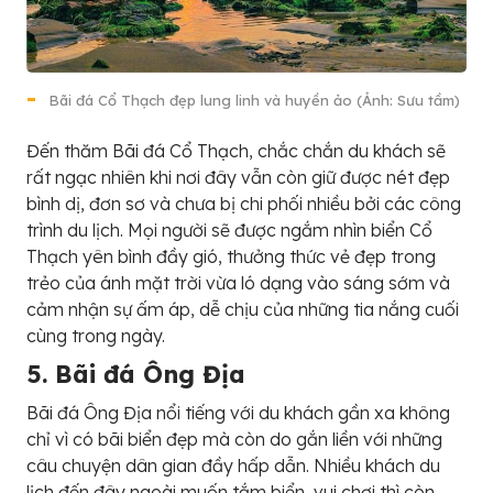
Bãi đá Cổ Thạch đẹp lung linh và huyền ảo (Ảnh: Sưu tầm)
Đến thăm Bãi đá Cổ Thạch, chắc chắn du khách sẽ
rất ngạc nhiên khi nơi đây vẫn còn giữ được nét đẹp
bình dị, đơn sơ và chưa bị chi phối nhiều bởi các công
trình du lịch. Mọi người sẽ được ngắm nhìn biển Cổ
Thạch yên bình đầy gió, thưởng thức vẻ đẹp trong
trẻo của ánh mặt trời vừa ló dạng vào sáng sớm và
cảm nhận sự ấm áp, dễ chịu của những tia nắng cuối
cùng trong ngày.
5. Bãi đá Ông Địa
Bãi đá Ông Địa nổi tiếng với du khách gần xa không
chỉ vì có bãi biển đẹp mà còn do gắn liền với những
câu chuyện dân gian đầy hấp dẫn. Nhiều khách du
lịch đến đây ngoài muốn tắm biển, vui chơi thì còn