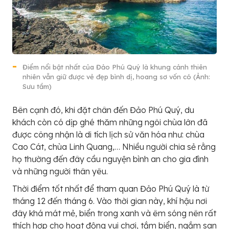
Điểm nổi bật nhất của Đảo Phú Quý là khung cảnh thiên
nhiên vẫn giữ được vẻ đẹp bình dị, hoang sơ vốn có (Ảnh:
Sưu tầm)
Bên cạnh đó, khi đặt chân đến Đảo Phú Quý, du
khách còn có dịp ghé thăm những ngôi chùa lớn đã
được công nhận là di tích lịch sử văn hóa như: chùa
Cao Cát, chùa Linh Quang,… Nhiều người chia sẻ rằng
họ thường đến đây cầu nguyện bình an cho gia đình
và những người thân yêu.
Thời điểm tốt nhất để tham quan Đảo Phú Quý là từ
tháng 12 đến tháng 6. Vào thời gian này, khí hậu nơi
đây khá mát mẻ, biển trong xanh và êm sóng nên rất
thích hợp cho hoạt động vui chơi, tắm biển, ngắm san