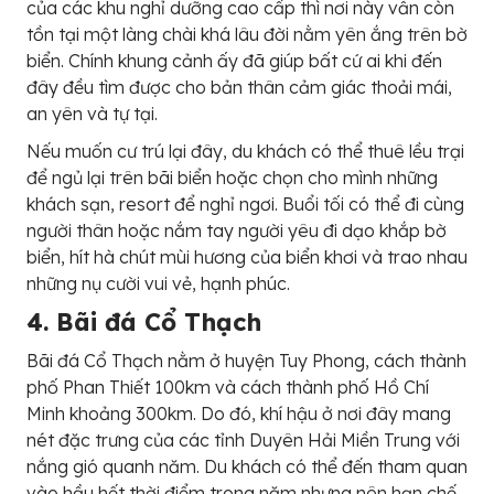
của các khu nghỉ dưỡng cao cấp thì nơi này vẫn còn
tồn tại một làng chài khá lâu đời nằm yên ắng trên bờ
biển. Chính khung cảnh ấy đã giúp bất cứ ai khi đến
đây đều tìm được cho bản thân cảm giác thoải mái,
an yên và tự tại.
Nếu muốn cư trú lại đây, du khách có thể thuê lều trại
để ngủ lại trên bãi biển hoặc chọn cho mình những
khách sạn, resort để nghỉ ngơi. Buổi tối có thể đi cùng
người thân hoặc nắm tay người yêu đi dạo khắp bờ
biển, hít hà chút mùi hương của biển khơi và trao nhau
những nụ cười vui vẻ, hạnh phúc.
4. Bãi đá Cổ Thạch
Bãi đá Cổ Thạch nằm ở huyện Tuy Phong, cách thành
phố Phan Thiết 100km và cách thành phố Hồ Chí
Minh khoảng 300km. Do đó, khí hậu ở nơi đây mang
nét đặc trưng của các tỉnh Duyên Hải Miền Trung với
nắng gió quanh năm. Du khách có thể đến tham quan
vào hầu hết thời điểm trong năm nhưng nên hạn chế