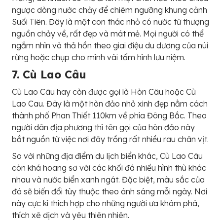
ngược dòng nước chảy để chiêm ngưỡng khung cảnh
Suối Tiên. Đây là một con thác nhỏ có nước từ thượng
nguồn chảy về, rất đẹp và mát mẻ. Mọi người có thể
ngắm nhìn và thả hồn theo giai điệu du dương của núi
rừng hoặc chụp cho mình vài tấm hình lưu niệm.
7. Cù Lao Câu
Cù Lao Câu hay còn được gọi là Hòn Câu hoặc Cù
Lao Cau. Đây là một hòn đảo nhỏ xinh đẹp nằm cách
thành phố Phan Thiết 110km về phía Đông Bắc. Theo
người dân địa phương thì tên gọi của hòn đảo này
bắt nguồn từ việc nơi đây trồng rất nhiều rau chân vịt.
So với những địa điểm du lịch biển khác, Cù Lao Câu
còn khá hoang sơ với các khối đá nhiều hình thù khác
nhau và nước biển xanh ngát. Đặc biệt, màu sắc của
đá sẽ biến đổi tùy thuộc theo ánh sáng mỗi ngày. Nơi
này cực kì thích hợp cho những người ưa khám phá,
thích xê dịch và yêu thiên nhiên.