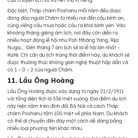
câu chuyện lịch sử và nét thú vị riêng.
Đặc biệt, Tháp chàm Poshanư mỗi năm đều được
đông đảo người Chăm từ nhiều nơi đến cầu bình an,
cúng viếng cầu mưa hoặc cầu ra khơi bình yên. Vào
khoảng tháng giêng âm lịch, nơi đây còn diễn ra
nhiều hoạt động lễ hội như Poh Mbăng Yang, Rija
Nưga,… Đến tháng 7 âm lịch sẽ là lễ hội lớn nhất –
Katê. Chỉ cần du lịch trùng thời điểm này, du khách sẽ
được thưởng thức không gian nghệ thuật hấp dẫn và
có 1 – 0 – 2 của người Chăm.
11. Lầu Ông Hoàng
Lầu Ông Hoàng được xây dựng từ ngày 21/2/1911
với tổng diện tích là 536 mét vuông. Địa điểm du lịch
này hiện nằm trên đỉnh đồi Bà Nài và cách Tháp
chàm Poshanư tầm 100 mét về phía Nam. Du khách
có thể di chuyển đến đây một cách dễ dàng bằng
nhiều loại phương tiện khác nhau.