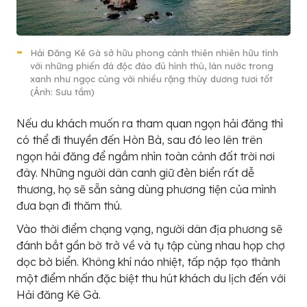
Hải Đăng Kê Gà sở hữu phong cảnh thiên nhiên hữu tình
với những phiến đá độc đáo đủ hình thù, làn nước trong
xanh như ngọc cùng với nhiều rặng thùy dương tươi tốt
(Ảnh: Sưu tầm)
Nếu du khách muốn ra tham quan ngọn hải đăng thì
có thể đi thuyền đến Hòn Bà, sau đó leo lên trên
ngọn hải đăng để ngắm nhìn toàn cảnh đất trời nơi
đây. Những người dân canh giữ đèn biển rất dễ
thương, họ sẽ sẵn sàng dùng phương tiện của mình
đưa bạn đi thăm thú.
Vào thời điểm chạng vạng, người dân địa phương sẽ
đánh bắt gần bờ trở về và tụ tập cùng nhau họp chợ
dọc bờ biển. Không khí náo nhiệt, tấp nập tạo thành
một điểm nhấn đặc biệt thu hút khách du lịch đến với
Hải đăng Kê Gà.