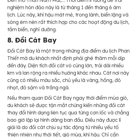
Đền thờ Thần Nam Hải,… Thời điểm lí tưởng để trải
nghiệm hòn đảo này là từ tháng 1 đến tháng 6 âm
lịch. Lúc này, khí hậu mát mẻ, trong lành, biển lặng và
sóng êm nên rất thích hợp cho các hoạt động du lịch,
tắm biển, nghỉ dưỡng.
8. Đồi Cát Bay
Đồi Cát Bay là một trong những địa điểm du lịch Phan
Thiết mà du khách nhất định phải ghé thăm mỗi dịp
đến đây. Diện tích đồi cát vô cùng lớn, trải dài nhiều
km và lan rộng ra nhiều hướng khác nhau. Cát nơi này
cũng có nhiều màu sắc, chủ yếu là vàng, hồng, đỏ
nhạt, đỏ sậm và trắng ngà.
Nếu tham quan Đồi Cát Bay ngay thời điểm mùa gió,
du khách sẽ được tận mắt chứng kiến những đồi cát
thay đổi hình dạng liên tục qua từng cơn lốc và chẳng
bao giờ lặp lại hình dáng ban đầu. Điều này được lí
giải là do đồi cát chịu sự tác động từ nhiều yếu tố
thiên nhiên như thời tiết, gió mùa, khí hậu. Chỉ cần