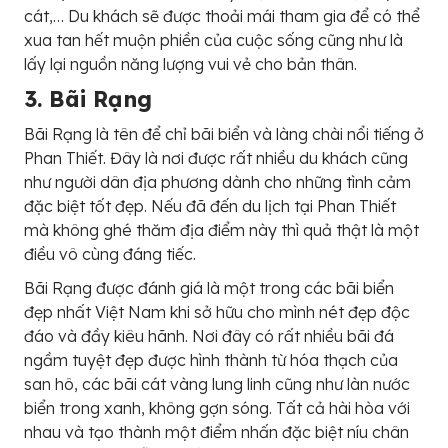
cát,… Du khách sẽ được thoải mái tham gia để có thể
xua tan hết muộn phiền của cuộc sống cũng như là
lấy lại nguồn năng lượng vui vẻ cho bản thân.
3. Bãi Rạng
Bãi Rạng là tên để chỉ bãi biển và làng chài nổi tiếng ở
Phan Thiết. Đây là nơi được rất nhiều du khách cũng
như người dân địa phương dành cho những tình cảm
đặc biệt tốt đẹp. Nếu đã đến du lịch tại Phan Thiết
mà không ghé thăm địa điểm này thì quả thật là một
điều vô cùng đáng tiếc.
Bãi Rạng được đánh giá là một trong các bãi biển
đẹp nhất Việt Nam khi sở hữu cho mình nét đẹp độc
đáo và đầy kiêu hãnh. Nơi đây có rất nhiều bãi đá
ngầm tuyệt đẹp được hình thành từ hóa thạch của
san hô, các bãi cát vàng lung linh cũng như làn nước
biển trong xanh, không gợn sóng. Tất cả hài hòa với
nhau và tạo thành một điểm nhấn đặc biệt níu chân