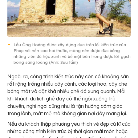
Lầu Ông Hoàng được xây dựng dựa trên lối kiến trúc của
Pháp với nền cao hai thước, móng nền được đúc bằng
những viên đá hộc xanh và bề mặt bên trong được lót gạch
bông sáng loáng (Ảnh: Sưu tầm)
Ngoài ra, công trình kiến trúc này còn có khoảng sân
rất rộng trồng nhiều cây cảnh, các loại hoa, cây che
bóng mát và đặt khá nhiều ghế đá xung quanh. Mỗi
khi khách du lịch ghé đây có thể ngồi xuống trò
chuyện, nghỉ ngơi cũng như là tận hưởng cảm giác
trong lành, mát mẻ mà không gian nơi đây mang lại.
Nếu du khách thập phương yêu thích vẻ đẹp cũ kĩ của
những công trình kiến trúc bị thời gian mài mòn hoặc