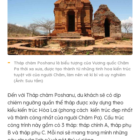
Tháp chàm Poshanư là biểu tượng của Vương quốc Chăm
Pa thời xa xưa, được tạo thành từ những tinh hoa kiến trúc
tuyệt vời của người Chăm, làm nên vẻ kì bí và uy nghiêm
(Ảnh: Sưu tầm)
Đến với Tháp chàm Poshanư, du khách sẽ có dịp
chiêm ngưỡng quần thể tháp được xây dựng theo
kiểu kiến trúc Hòa Lai (phong cách kiến trúc đẹp nhất
và thành công nhất của người Chăm Pa). Cấu trúc
công trình này gồm có 3 tháp: tháp chính A, tháp phụ
B và tháp phụ C. Mỗi nơi sẽ mang trong mình những