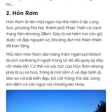
hô,…
2. Hòn Rơm
Hòn Rơm là tên một ngọn núi nhỏ nằm ở ấp Long
Sơn, phường Mũi Né, thành phố Phan Thiết và cách
trung tâm khoảng 28km. Đây là nơi hiếm hoi còn giữ
được vẻ đẹp nguyên sơ, khoáng đạt mà thiên nhiên
đã ban tặng.
Mỗi năm Hòn Rơm đón hàng trăm ngàn lượt khách
du lịch và không ít người trong số đó đã quay lại đây
rất nhiều lần. Có thể nói sức hút của Hòn Rơm không
phải là sự sa hoa, tráng lệ mà nằm ở vẻ đẹp bình dị,
đơn sơ với bãi biển đẹp, bờ cát trắng trải dài, sóng
êm đềm và các ngọn núi choàng lên nhau.