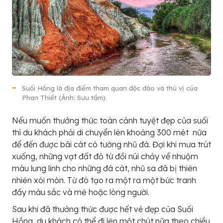
Suối Hồng là địa điểm tham quan độc đáo và thú vị của
Phan Thiết (Ảnh: Sưu tầm)
Nếu muốn thưởng thức toàn cảnh tuyệt đẹp của suối
thì du khách phải di chuyển lên khoảng 300 mét nữa
để đến được bãi cát có tường nhũ đá. Đợi khi mưa trút
xuống, những vạt đất đỏ từ đồi núi chảy về nhuộm
màu lung linh cho những đá cát, nhũ sa đã bị thiên
nhiên xói mòn. Từ đó tạo ra một ra một bức tranh
đầy màu sắc và mê hoặc lòng người.
Sau khi đã thưởng thức được hết vẻ đẹp của Suối
Hồng, du khách có thể đi lên một chút nữa theo chiều