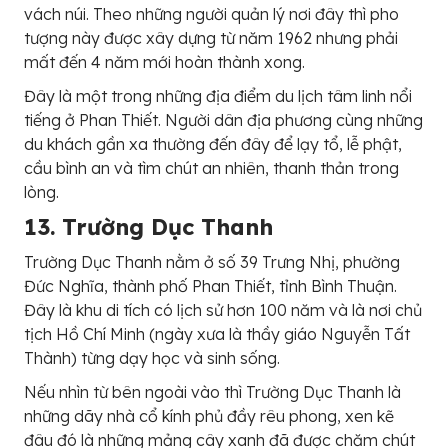
vách núi. Theo những người quản lý nơi đây thì pho
tượng này được xây dựng từ năm 1962 nhưng phải
mất đến 4 năm mới hoàn thành xong.
Đây là một trong những địa điểm du lịch tâm linh nổi
tiếng ở Phan Thiết. Người dân địa phương cùng những
du khách gần xa thường đến đây để lạy tổ, lễ phật,
cầu bình an và tìm chút an nhiên, thanh thản trong
lòng.
13. Trường Dục Thanh
Trường Dục Thanh nằm ở số 39 Trưng Nhị, phường
Đức Nghĩa, thành phố Phan Thiết, tỉnh Bình Thuận.
Đây là khu di tích có lịch sử hơn 100 năm và là nơi chủ
tịch Hồ Chí Minh (ngày xưa là thầy giáo Nguyễn Tất
Thành) từng dạy học và sinh sống.
Nếu nhìn từ bên ngoài vào thì Trường Dục Thanh là
những dãy nhà cổ kính phủ đầy rêu phong, xen kẽ
đâu đó là những mảng cây xanh đã được chăm chút