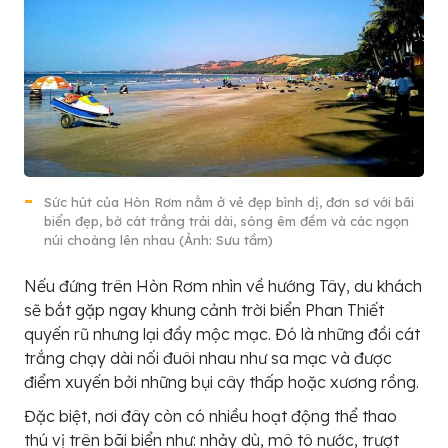
Sức hút của Hòn Rơm nằm ở vẻ đẹp bình dị, đơn sơ với bãi
biển đẹp, bờ cát trắng trải dài, sóng êm đềm và các ngọn
núi choàng lên nhau (Ảnh: Sưu tầm)
Nếu đứng trên Hòn Rơm nhìn về hướng Tây, du khách
sẽ bắt gặp ngay khung cảnh trời biển Phan Thiết
quyến rũ nhưng lại đầy mộc mạc. Đó là những đồi cát
trắng chạy dài nối đuôi nhau như sa mạc và được
điểm xuyến bởi những bụi cây thấp hoặc xương rồng.
Đặc biệt, nơi đây còn có nhiều hoạt động thể thao
thú vị trên bãi biển như: nhảy dù, mô tô nước, trượt