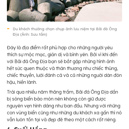
Du khách thường chọn chụp ảnh lưu niệm tại Bãi đá Ông
Địa (Ảnh: Sưu tầm)
Đây là địa điểm rất phù hợp cho những người yêu
thích sự mộc mạc, giản dị và bình yên. Bởi vì khi đến
với Bãi đá Ông Địa bạn sẽ bắt gặp những hình ảnh
hết sức quen thuộc và thân thương như chiếc thùng,
chiếc thuyền, lưới đánh cá và cả những người dân đôn
hậu, hiền lành.
Trải qua nhiều năm thăng trầm, Bãi đá Ông Địa dần
bị sóng biển bào mòn nên không còn giữ được
nguyên vẹn hình dáng như ban đầu. Nhưng với những
con vùng biển cũng như những du khách xa gần thì nó
vẫn luôn tồn tại và đẹp đẽ theo một cách rất riêng.