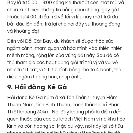
Bay là từ 5:00 – 8:00 sáng khi thời tiết còn mát mẻ và
chưa xuất hiện những tia nắng chói chang, gay gắt.
Hoặc từ 4:00 chiều trở về tối vì lúc này mặt trời đã
bắt đầu lặn dần, trả lại cho nơi đây sự thoáng đãng
và khoáng đạt.
Đến với Đồi Cát Bay, du khách sẽ được thỏa sức
ngắm cảnh, tham quan và hòa mình vào thiên nhiên
mênh mông, rộng lớn của vùng đất này. Sau đó có
thể tham gia các hoạt động giải trí thú vị và vui vẻ
như: trượt cát, vượt địa hình bằng mô tô 4 bánh, thả
diều, ngắm hoàng hôn, chụp ảnh,…
9. Hải đăng Kê Gà
Hải đăng Kê Gà nằm ở xã Tân Thành, huyện Hàm
Thuận Nam, tỉnh Bình Thuận, cách thành phố Phan
Thiết khoảng 30km. Nơi đây không phải là điểm đến
quen thuộc của các du khách Việt Nam vì nó khá hẻo
lánh và còn hoang sơ. Mặc dù vậy, nơi này lại sở hữu
phong cảnh thiên nhiên hữu tình với những phiến đá