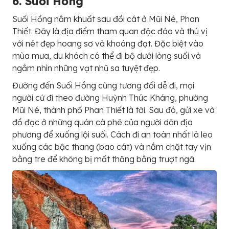
6. Suối Hồng
Suối Hồng nằm khuất sau đồi cát ở Mũi Né, Phan
Thiết. Đây là địa điểm tham quan độc đáo và thú vị
với nét đẹp hoang sơ và khoáng đạt. Đặc biệt vào
mùa mưa, du khách có thể đi bộ dưới lòng suối và
ngắm nhìn những vạt nhũ sa tuyệt đẹp.
Đường đến Suối Hồng cũng tương đối dễ đi, mọi
người cứ đi theo đường Huỳnh Thúc Kháng, phường
Mũi Né, thành phố Phan Thiết là tới. Sau đó, gửi xe và
đồ đạc ở những quán cà phê của người dân địa
phương để xuống lội suối. Cách đi an toàn nhất là leo
xuống các bậc thang (bao cát) và nắm chặt tay vịn
bằng tre để không bị mất thăng bằng trượt ngã.