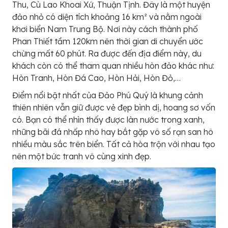
Thu, Cù Lao Khoai Xứ, Thuận Tịnh. Đây là một huyện
đảo nhỏ có diện tích khoảng 16 km² và nằm ngoài
khơi biển Nam Trung Bộ. Nơi này cách thành phố
Phan Thiết tầm 120km nên thời gian di chuyển ước
chừng mất 60 phút. Ra được đến địa điểm này, du
khách còn có thể tham quan nhiều hòn đảo khác như:
Hòn Tranh, Hòn Đá Cao, Hòn Hải, Hòn Đỏ,…
Điểm nổi bật nhất của Đảo Phú Quý là khung cảnh
thiên nhiên vẫn giữ được vẻ đẹp bình dị, hoang sơ vốn
có. Bạn có thể nhìn thấy được làn nước trong xanh,
những bãi đá nhấp nhô hay bắt gặp vô số rạn san hô
nhiều màu sắc trên biển. Tất cả hòa trộn với nhau tạo
nên một bức tranh vô cùng xinh đẹp.