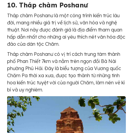
10. Tháp chàm Poshanư
Tháp chàm Poshanư là một công trình kiến trúc lâu
đời, mang nhiều giá trị về lịch sử, văn hóa và nghệ
thuật. Nơi này được đánh giá là địa điểm tham quan
hấp dẫn nhất cho những ai yêu thích nét văn hóa độc
đáo của dân tộc Chăm.
Tháp chàm Poshanư có vị trí cách trung tâm thành
phố Phan Thiết 7km và nằm trên ngọn đồi Bà Nài
phường Phú Hải. Đây là biểu tượng của Vương quốc
Chăm Pa thời xa xưa, được tạo thành từ những tinh
hoa kiến trúc tuyệt vời của người Chăm, làm nên vẻ kì
bí và uy nghiêm.