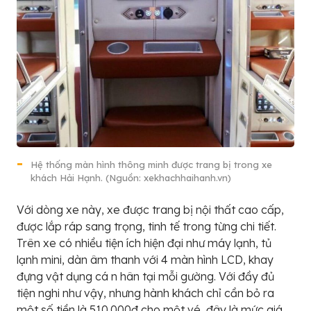
Hệ thống màn hình thông minh được trang bị trong xe
khách Hải Hạnh. (Nguồn: xekhachhaihanh.vn)
Với dòng xe này, xe được trang bị nội thất cao cấp,
được lắp ráp sang trọng, tinh tế trong từng chi tiết.
Trên xe có nhiều tiện ích hiện đại như máy lạnh, tủ
lạnh mini, dàn âm thanh với 4 màn hình LCD, khay
đựng vật dụng cá n hân tại mỗi gường. Với đầy đủ
tiện nghi như vậy, nhưng hành khách chỉ cần bỏ ra
một số tiền là 510.000đ cho một vé, đây là mức giá