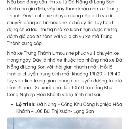
Nếu bạn đang cần tìm xe từ Đà Nẵng đi Lạng Sơn
dành cho gia đình, vậy hãy tham khảo nhà xe Trung
Thành. Đây là nhà xe chuyên cung cấp dịch vụ di
chuyển bằng xe Linmousine 7 chỗ uy tín. Tuy hoạt
động chưa lâu, nhưng nhà xe luôn nhận được những
đánh giá cao từ hành với với dịch vụ xe mà Trung
Thành cung cấp.
Nhà xe Trung Thành Limousine phục vụ 1 chuyến xe
trong ngày. Đây là nhà xe thuộc top những nhà xe Đà
Nẵng đi Lạng Sơn với thời gian nhanh nhất. Mỗi lộ
trình di chuyển trung bình mất khoảng 19h20 – 19h40
tùy vào tình trạng giao thông các tuyến đường trên lộ
trình đi qua. . Xe xuất phát lúc 10h10 tại cổng Khu
Công Nghiệp Hòa Khánh với lộ trình như sau:
Lộ trình:
Đà Nẵng – Cổng Khu Công Nghiệp Hòa
Khánh – 108 Bùi Thị Xuân- Lạng Sơn