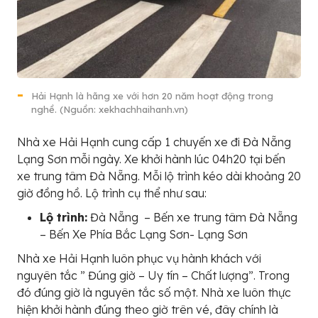
Hải Hạnh là hãng xe với hơn 20 năm hoạt động trong
nghề. (Nguồn: xekhachhaihanh.vn)
Nhà xe Hải Hạnh cung cấp 1 chuyến xe đi Đà Nẵng
Lạng Sơn mỗi ngày. Xe khởi hành lúc 04h20 tại bến
xe trung tâm Đà Nẵng. Mỗi lộ trình kéo dài khoảng 20
giờ đồng hồ. Lộ trình cụ thể như sau:
Lộ trình:
Đà Nẵng – Bến xe trung tâm Đà Nẵng
– Bến Xe Phía Bắc Lạng Sơn- Lạng Sơn
Nhà xe Hải Hạnh luôn phục vụ hành khách với
nguyên tắc ” Đúng giờ – Uy tín – Chất lượng”. Trong
đó đúng giờ là nguyên tắc số một. Nhà xe luôn thực
hiện khởi hành đúng theo giờ trên vé, đây chính là