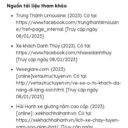
Nguồn tài liệu tham khảo
Trung Thành Limousine. (2023). Có tại:
https://www.facebook.com/trungthanhlimousin
e/?ref=page_internal. [Truy cập ngày
08/01/2023]
Xe khách Danh Thúy (2023). Có tai:
https://www.facebook.com/nhaxedanhthuy.
[Truy cập ngày 08/01/2023]
Vexegiare.com. (2023).
[online]vetautructuyen.vn. Có tại:
http://vetautructuyen.vn/ve-xe-o-to-khach-da-
nang-di-lang-son.html. [Truy cập ngày
08/01/2023]
Hải Hạnh xe giường nằm cao cấp. (2023).
[online] : xekhachhaihanh.vn. Có tại:
https://xekhachhaihanh.vn/lich-xe-chay-tuyen-
sam-son-giap-bat/. [Truy cập ngày