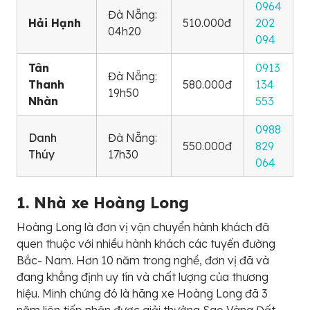
0964
Đà Nẵng:
Hải Hạnh
510.000đ
202
04h20
094
Tân
0913
Đà Nẵng:
Thanh
580.000đ
134
19h50
Nhàn
553
0988
Danh
Đà Nẵng:
550.000đ
829
Thúy
17h30
064
1. Nhà xe Hoàng Long
Hoàng Long là đơn vị vận chuyển hành khách đã
quen thuộc với nhiều hành khách các tuyến đường
Bắc- Nam. Hơn 10 năm trong nghề, đơn vị đã và
đang khẳng định uy tín và chất lượng của thương
hiệu. Minh chứng đó là hãng xe Hoàng Long đã 3