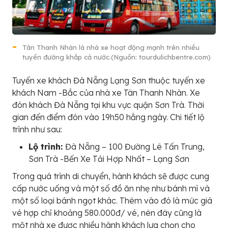
Tân Thanh Nhàn là nhà xe hoạt động mạnh trên nhiều
tuyến đường khắp cả nước.(Nguồn: tourdulichbentre.com)
Tuyến xe khách Đà Nẵng Lạng Sơn thuộc tuyến xe
khách Nam -Bắc của nhà xe Tân Thanh Nhàn. Xe
đón khách Đà Nẵng tại khu vực quận Sơn Trà. Thời
gian đến điểm đón vào 19h50 hằng ngày. Chi tiết lộ
trình như sau:
Lộ trình:
Đà Nẵng – 100 Đường Lê Tấn Trung,
Sơn Trà -Bến Xe Tải Hợp Nhất – Lạng Sơn
Trong quá trình di chuyển, hành khách sẽ được cung
cấp nước uống và một số đồ ăn nhẹ như bánh mì và
một số loại bánh ngọt khác. Thêm vào đó là mức giá
vé hợp chỉ khoảng 580.000đ/ vé, nên đây cũng là
một nhà xe được nhiều hành khách lựa chọn cho