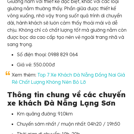
Giường nằm với thiết kế đặc biệt, khác với các loại
giường nằm thường thấy. Phần giữa được thiết kế
võng xuống, nhờ vậy trong suốt quá trình di chuyển
dài, hành khách sẽ luôn cảm thấy thoải mái và dễ
chịu. Không chỉ có chất lượng tốt mà giường nằm còn
được bọc da cao cấp tạo nên vẻ ngoài trang nhã và
sang trọng.
Số điện thoại: 0988 829 064
Giá vé: 550.000đ
Xem thêm:
Top 7 Xe Khách Đà Nẵng Đồng Nai Giá
Rẻ Chất Lượng Không Nên Bỏ Lỡ
Thông tin chung về các chuyến
xe khách Đà Nẵng Lạng Sơn
Km quãng đường: 910km
Chuyến sớm nhất / muộn nhất: 04h20 / 19h50
Thời gian di chuyển: 19h-20h