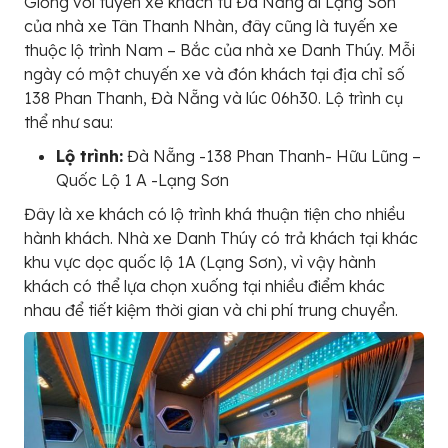
Giống với tuyến xe khách từ Đà Nẵng đi Lạng Sơn
của nhà xe Tân Thanh Nhàn, đây cũng là tuyến xe
thuộc lộ trình Nam – Bắc của nhà xe Danh Thúy. Mỗi
ngày có một chuyến xe và đón khách tại địa chỉ số
138 Phan Thanh, Đà Nẵng và lúc 06h30. Lộ trình cụ
thể như sau:
Lộ trình:
Đà Nẵng -138 Phan Thanh- Hữu Lũng –
Quốc Lộ 1 A -Lạng Sơn
Đây là xe khách có lộ trình khá thuận tiện cho nhiều
hành khách. Nhà xe Danh Thúy có trả khách tại khác
khu vực dọc quốc lộ 1A (Lạng Sơn), vì vậy hành
khách có thể lựa chọn xuống tại nhiều điểm khác
nhau để tiết kiệm thời gian và chi phí trung chuyển.