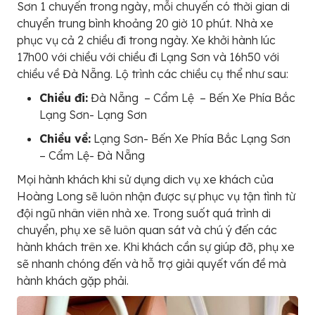
Sơn 1 chuyến trong ngày, mỗi chuyến có thời gian di
chuyển trung bình khoảng 20 giờ 10 phút. Nhà xe
phục vụ cả 2 chiều đi trong ngày. Xe khởi hành lúc
17h00 với chiều với chiều đi Lạng Sơn và 16h50 với
chiều về Đà Nẵng. Lộ trình các chiều cụ thể như sau:
Chiều đi:
Đà Nẵng – Cẩm Lệ – Bến Xe Phía Bắc
Lạng Sơn- Lạng Sơn
Chiều về:
Lạng Sơn- Bến Xe Phía Bắc Lạng Sơn
– Cẩm Lệ- Đà Nẵng
Mọi hành khách khi sử dụng dich vụ xe khách của
Hoàng Long sẽ luôn nhận được sự phục vụ tận tình từ
đội ngũ nhân viên nhà xe. Trong suốt quá trình di
chuyển, phụ xe sẽ luôn quan sát và chú ý đến các
hành khách trên xe. Khi khách cần sự giúp đỡ, phụ xe
sẽ nhanh chóng đến và hỗ trợ giải quyết vấn đề mà
hành khách gặp phải.