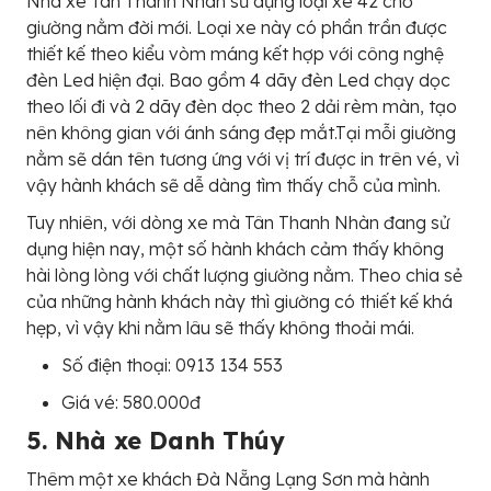
Nhà xe Tân Thanh Nhàn sử dụng loại xe 42 chỗ
giường nằm đời mới. Loại xe này có phần trần được
thiết kế theo kiểu vòm máng kết hợp với công nghệ
đèn Led hiện đại. Bao gồm 4 dãy đèn Led chạy dọc
theo lối đi và 2 dãy đèn dọc theo 2 dải rèm màn, tạo
nên không gian với ánh sáng đẹp mắt.Tại mỗi giường
nằm sẽ dán tên tương ứng với vị trí được in trên vé, vì
vậy hành khách sẽ dễ dàng tìm thấy chỗ của mình.
Tuy nhiên, với dòng xe mà Tân Thanh Nhàn đang sử
dụng hiện nay, một số hành khách cảm thấy không
hài lòng lòng với chất lượng giường nằm. Theo chia sẻ
của những hành khách này thì giường có thiết kế khá
hẹp, vì vậy khi nằm lâu sẽ thấy không thoải mái.
Số điện thoại: 0913 134 553
Giá vé: 580.000đ
5. Nhà xe Danh Thúy
Thêm một xe khách Đà Nẵng Lạng Sơn mà hành