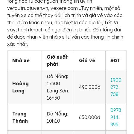
tổng hợp từ các nguồn thông tin uy tín
vetautructuyen.vn, vexere.com…Tuy nhiên, một số
tuyến xe có thể thay đổi lịch trình và giá vé vào các
thời điểm khác nhau, đặc biệt là các dịp lễ , Tết. Vì
vậy, hành khách cần gọi điện trực tiếp đến tổng đài
để được nhân viên nhà xe tư vấn các thông tin chính
xác nhất.
Giờ xuất
Nhà xe
Giá vé
SĐT
phát
Đà Nẵng:
1900
Hoàng
17h00
490.000đ
272
Long
Lạng Sơn:
708
16h50
0978
Trung
Đà Nẵng:
650.000đ
914
Thành
10h10
895