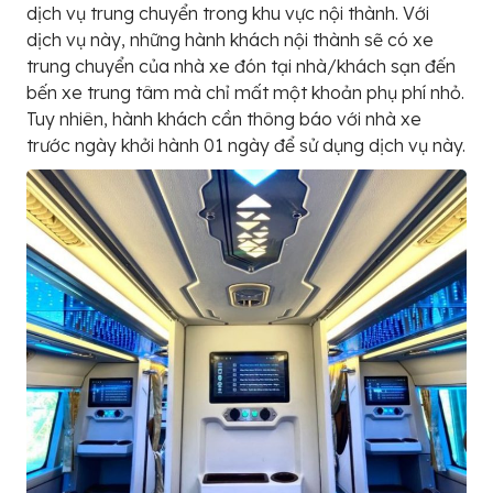
dịch vụ trung chuyển trong khu vực nội thành. Với
dịch vụ này, những hành khách nội thành sẽ có xe
trung chuyển của nhà xe đón tại nhà/khách sạn đến
bến xe trung tâm mà chỉ mất một khoản phụ phí nhỏ.
Tuy nhiên, hành khách cần thông báo với nhà xe
trước ngày khởi hành 01 ngày để sử dụng dịch vụ này.