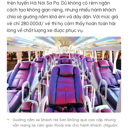
trên tuyến Hà Nôi Sa Pa. Dù không có rèm ngăn
cách tạo không gian riêng, nhưng nhiều hành khách
chia sẻ giường nằm khá êm và dày dặn. Với mức giá
vé chỉ 280.000đ/ vé thì họ cảm thấy hoàn toàn hài
lòng về chất lượng xe được phục vụ.
Giường nằm xe khách Hà Sơn không quá cao cấp nhưng
vẫn mang lại cảm giác thoải mái cho hành khách. (Nguồn: