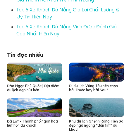
Top 5 Xe Khách Đà Nẵng Gia Lai Chất Lượng &
Uy Tín Hiện Nay
Top 5 Xe Khách Đà Nẵng Vinh Được Đánh Giá
Cao Nhất Hiện Nay
Tin đọc nhiều
Đảo Ngọc Phú Quốc | Địa điểm
Đi du lịch Vũng Tàu nên chọn
du lịch đẹp hút hồn
bãi Trước hay bãi Sau?
Đà Lạt – Thành phố ngàn hoa
Khu du lịch Ghềnh Ráng Tiên Sa
hút hồn du khách
đẹp ngỡ ngàng “đốn tim” du
khách