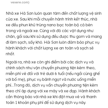
vexere.com)
Nhà xe Hà Sơn luôn quan tâm đến chất lượng vệ sinh
của xe. Sau khi mỗi chuyến hành trình kết thúc, nhà
xe đều phun khử trùng nano bạc toàn bộ cả bên
trong và ngoài xe. Cùng với đó các vật dụng như
chăn, gối sau khi sử dụng đều được thu gom và mang
đi làm sạch, sấy khô. Hải Sơn luôn đảm bảo phục vụ
hành khách với chất lượng xe an toàn và sạch sẽ
nhất.
Ngoài ra, nhà xe còn ghi điểm bởi các dịch vụ và
chính sách như vận chuyển phương tiện kèm theo,
miễn phí vé đối với trẻ dưới 6 tuổi (nếu ngồi cùng ghế
với bố mẹ), phục vụ bánh ngọt và nước uống miễn
phí…Trong đó, dịch vụ vẩn chuyển phương tiện kèm
theo chỉ áp dụng với xe máy và xe đạp. Hành khách
cần thông báo với nhà xe khi đặt mua vé và thanh
toán 1 khoản phụ phí để sử dụng dịch vụ này.