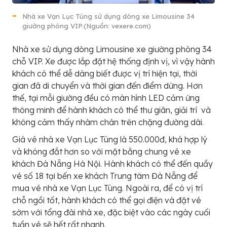
Nhà xe Vạn Lục Tùng sử dụng dòng xe Limousine 34
giường phòng VIP.(Nguồn: vexere.com)
Nhà xe sử dụng dòng Limousine xe giường phòng 34
chỗ VIP. Xe được lắp đặt hệ thống định vị, vì vậy hành
khách có thể dễ dàng biết được vị trí hiện tại, thời
gian đã di chuyển và thời gian đến điểm dừng. Hơn
thế, tại mỗi giường đều có màn hình LED cảm ứng
thông minh để hành khách có thể thư giãn, giải trí và
không cảm thấy nhàm chán trên chặng đường dài.
Giá vé nhà xe Vạn Lục Tùng là 550.000đ, khá hợp lý
và không đắt hơn so với mặt bằng chung vé xe
khách Đà Nẵng Hà Nội. Hành khách có thể đến quầy
vé số 18 tại bến xe khách Trung tâm Đà Nẵng để
mua vé nhà xe Vạn Lục Tùng. Ngoài ra, để có vị trí
chỗ ngồi tốt, hành khách có thể gọi điện và đặt vé
sớm với tổng đài nhà xe, đặc biệt vào các ngày cuối
tuần vé sẽ hết rất nhanh.