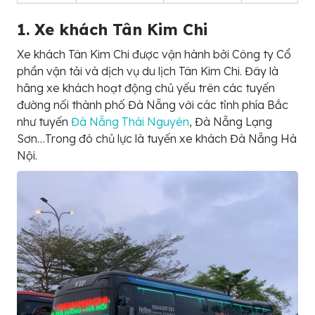
1. Xe khách Tân Kim Chi
Xe khách Tân Kim Chi được vận hành bởi Công ty Cổ
phần vận tải và dịch vụ du lịch Tân Kim Chi. Đây là
hãng xe khách hoạt động chủ yếu trên các tuyến
đường nối thành phố Đà Nẵng với các tỉnh phía Bắc
như tuyến
Đà Nẵng Thái Nguyên
, Đà Nẵng Lạng
Sơn…Trong đó chủ lực là tuyến xe khách Đà Nẵng Hà
Nội.