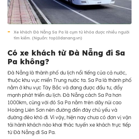
Xe khách Đà Nẵng Sa Pa là cụm từ khóa được nhiều người
tìm kiếm. (Nguồn: top10danang.vn)
Có xe khách từ Đà Nẵng đi Sa
Pa không?
Đà Nẵng là thành phố du lịch nổi tiếng của cả nước,
thuộc khu vực miền Trung nước ta. Sa Pa là thành phố
nằm ở khu vực Tây Bắc và đang được đầu tư, đẩy
mạnh phát triển du lịch. Đà Nẵng cách Sa Pa hơn
1000km, cùng với đó Sa Pa nằm trên dãy núi cao
Hoàng Liên Sơn nên đường đến đây chủ yếu và
đường đèo khó đi. Vì vậy, hiện nay chưa có đơn vị vận
tải hành khách nào khai thác tuyến xe khách trực tiếp
từ Đà Nẵng đi Sa Pa.