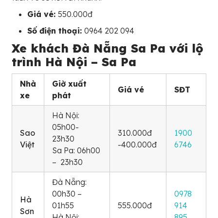
Giá vé:
550.000đ
Số điện thoại:
0964 202 094
Xe khách Đà Nẵng Sa Pa với lộ
trình Hà Nội – Sa Pa
Nhà
Giờ xuất
Giá vé
SĐT
xe
phát
Hà Nội:
05h00-
Sao
310.000đ
1900
23h30
Việt
-400.000đ
6746
Sa Pa: 06h00
– 23h30
Đà Nẵng:
00h30 –
0978
Hà
01h55
555.000đ
914
Sơn
Hà Nội:
895