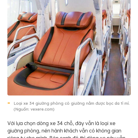
Loại xe 34 giường phòng có giường nằm được bọc da tỉ mỉ.
(Nguồn: vexere.com)
Với lựa chọn dòng xe 34 chỗ, đây vẫn là loại xe
giường phòng, nên hành khách vẫn có không gian
riêng tư cho mình. Bên cạnh đó thì dòng xe này vẫn