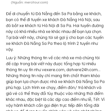
(Nguồn: mercitour.com)
Để di chuyển từ Đà Nẵng đến Sa Pa bằng xe khách,
bạn có thể đi tuyến xe khách Đà Nẵng Hà Nội, sau
đó bắt xe khách từ Hà Nội đi Sa Pa. Hai tuyến đường
này có khá nhiều nhà xe khác nhau để bạn lựa chọn.
Tại bài viết này, chúng tôi sẽ gợi ý cho bạn các tuyến
xe khách Đà Nẵng Sa Pa theo lộ trình 2 tuyến như
vậy.
Lưu ý: Những thông tin về các nhà xe mà chúng tôi
đề cập trong bài viết này được tổng hợp từ nhiều
thông tin uy tín như vexere.com, datvere24h.com…
Những thông tin này chỉ mang tính chất tham khảo
giúp bạn lựa chọn được nhà xe khách Đà Nẵng Sa Pa
phù hợp. Lịch trình xe chạy, điểm đón/ trả khách và
giá vé có thể thay đổi tùy thuộc vào những thời điểm
khác nhau, đặc biệt là các dịp cao điểm như lễ, Tết. Vì
vậy hành khách cần gọi điện trực tiếp đến tổng đài