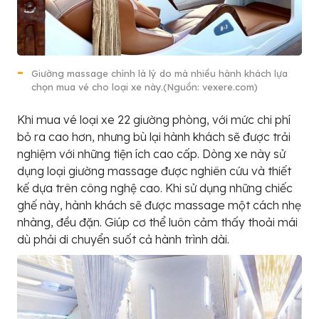
Giường massage chính là lý do mà nhiều hành khách lựa
chọn mua vé cho loại xe này.(Nguồn: vexere.com)
Khi mua vé loại xe 22 giường phòng, với mức chi phí
bỏ ra cao hơn, nhưng bù lại hành khách sẽ được trải
nghiệm với những tiện ích cao cấp. Dòng xe này sử
dụng loại giường massage được nghiên cứu và thiết
kế dựa trên công nghệ cao. Khi sử dụng những chiếc
ghế này, hành khách sẽ được massage một cách nhẹ
nhàng, đều đặn. Giúp cơ thể luôn cảm thấy thoải mái
dù phải di chuyển suốt cả hành trình dài.