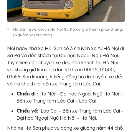
Hà Sơn là xe khách Hà Nội Sa Pa có giá thành phải chăng.
(Nguồn: vexere.com)
Mỗi ngày nhà xe Hải Sơn có 3 chuyến xe từ Hà Nội đi
Sa Pa và đón khách tại Đại học Ngoại Ngữ Hà Nội.
Tuy nhiên các chuyến xe đều đón khách tại Hà Nội
với khung giờ khá sớm lần lượt vào 00h15, 01h00,
01h55. Sau khoảng 6 tiếng đồng hồ di chuyển, xe đến
và trả khách tại bến xe Trung tâm Lào Cai.
Chiều đi :
Hà Nội – Đại học Ngoại Ngữ Hà Nội –
Bến xe Trung tâm Lào Cai – Lào Cai.
Chiều về:
Lào Cai – Bến xe Trung tâm Lào Cai –
Đại học Ngoại Ngữ Hà Nội – Hà Nội.
Nhà xe Hà Sơn phục vụ dòng xe giường nằm 44 chỗ