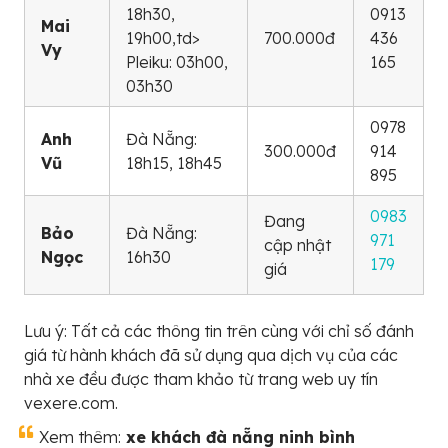
18h30,
0913
Mai
19h00,td>
700.000đ
436
Vy
Pleiku: 03h00,
165
03h30
0978
Anh
Đà Nẵng:
300.000đ
914
Vũ
18h15, 18h45
895
0983
Đang
Bảo
Đà Nẵng:
971
cập nhật
Ngọc
16h30
179
giá
Lưu ý: Tất cả các thông tin trên cùng với chỉ số đánh
giá từ hành khách đã sử dụng qua dịch vụ của các
nhà xe đều được tham khảo từ trang web uy tín
vexere.com.
Xem thêm:
xe khách đà nẵng ninh bình