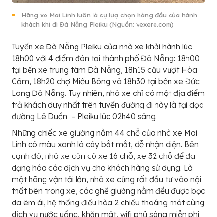
Hãng xe Mai Linh luôn là sự lưạ chọn hàng đầu của hành
khách khi đi Đà Nẵng Pleiku (Nguồn: vexere.com)
Tuyến xe Đà Nẵng Pleiku của nhà xe khởi hành lúc
18h00 với 4 điểm đón tại thành phố Đà Nẵng: 18h00
tại bến xe trung tâm Đà Nẵng, 18h15 cầu vượt Hòa
Cầm, 18h20 chợ Miếu Bông và 18h30 tại bến xe Đức
Long Đà Nẵng. Tuy nhiên, nhà xe chỉ có một địa điểm
trả khách duy nhất trên tuyến đường đi này là tại dọc
đường Lê Duẩn – Pleiku lúc 02h40 sáng.
Những chiếc xe giường nằm 44 chỗ của nhà xe Mai
Linh có màu xanh lá cây bắt mắt, dễ nhận diện. Bên
cạnh đó, nhà xe còn có xe 16 chỗ, xe 32 chỗ để đa
dạng hóa các dịch vụ cho khách hàng sử dụng. Là
một hãng vận tải lớn, nhà xe cũng rất đầu tư vào nội
thất bên trong xe, các ghế giường nằm đều được bọc
da êm ái, hệ thống điều hòa 2 chiều thoáng mát cùng
dịch vụ nước uống, khăn mát, wifi phủ sóng miễn phí