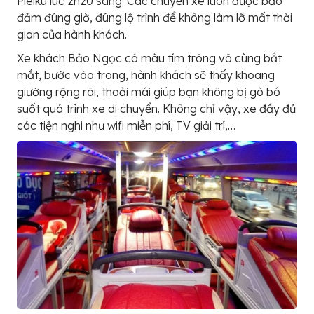
Pleiku lúc 2h20 sáng. Các chuyến xe luôn được bảo
đảm đúng giờ, đúng lộ trình để không làm lỡ mất thời
gian của hành khách.
Xe khách Bảo Ngọc có màu tím trông vô cùng bắt
mắt, bước vào trong, hành khách sẽ thấy khoang
giường rộng rãi, thoải mái giúp bạn không bị gò bó
suốt quá trình xe di chuyển. Không chỉ vậy, xe đầy đủ
các tiện nghi như wifi miễn phí, TV giải trí,…