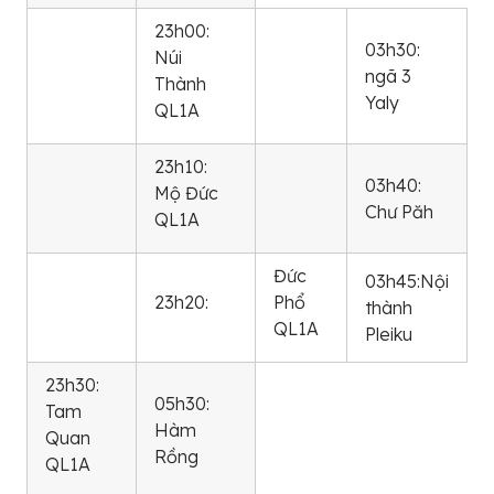
23h00:
03h30:
Núi
ngã 3
Thành
Yaly
QL1A
23h10:
03h40:
Mộ Đức
Chư Păh
QL1A
Đức
03h45:Nội
23h20:
Phổ
thành
QL1A
Pleiku
23h30:
05h30:
Tam
Hàm
Quan
Rồng
QL1A