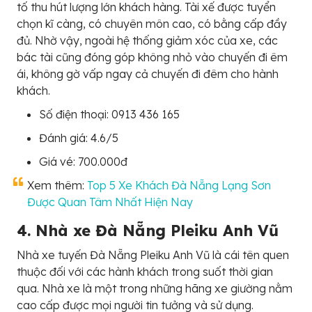
tố thu hút lượng lớn khách hàng. Tài xế được tuyển
chọn kĩ càng, có chuyên môn cao, có bằng cấp đầy
đủ. Nhờ vậy, ngoài hệ thống giảm xóc của xe, các
bác tài cũng đóng góp không nhỏ vào chuyến đi êm
ái, không gờ vấp ngay cả chuyến đi đêm cho hành
khách.
Số điện thoại: 0913 436 165
Đánh giá: 4.6/5
Giá vé: 700.000đ
Xem thêm:
Top 5 Xe Khách Đà Nẵng Lạng Sơn
Được Quan Tâm Nhất Hiện Nay
4. Nhà xe Đà Nẵng Pleiku Anh Vũ
Nhà xe tuyến Đà Nẵng Pleiku Anh Vũ là cái tên quen
thuộc đối với các hành khách trong suốt thời gian
qua. Nhà xe là một trong những hãng xe giường nằm
cao cấp được mọi người tin tưởng và sử dụng.