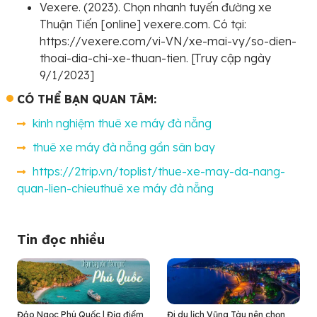
Vexere. (2023). Chọn nhanh tuyến đường xe
Thuận Tiến [online] vexere.com. Có tại:
https://vexere.com/vi-VN/xe-mai-vy/so-dien-
thoai-dia-chi-xe-thuan-tien. [Truy cập ngày
9/1/2023]
CÓ THỂ BẠN QUAN TÂM:
kinh nghiệm thuê xe máy đà nẵng
thuê xe máy đà nẵng gần sân bay
https://2trip.vn/toplist/thue-xe-may-da-nang-
quan-lien-chieuthuê xe máy đà nẵng
Tin đọc nhiều
Đảo Ngọc Phú Quốc | Địa điểm
Đi du lịch Vũng Tàu nên chọn