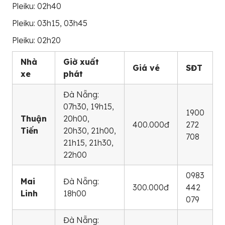
Pleiku: 02h40
Pleiku: 03h15, 03h45
Pleiku: 02h20
Nhà
Giờ xuất
Giá vé
SĐT
xe
phát
Đà Nẵng:
07h30, 19h15,
1900
Thuận
20h00,
400.000đ
272
Tiến
20h30, 21h00,
708
21h15, 21h30,
22h00
0983
Mai
Đà Nẵng:
300.000đ
442
Linh
18h00
079
Đà Nẵng: