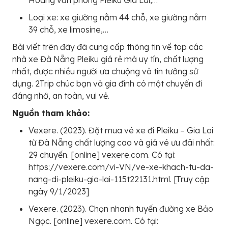
Loại xe: xe giường nằm 44 chỗ, xe giường nằm
39 chỗ, xe limosine,…
Bài viết trên đây đã cung cấp thông tin về top các
nhà xe Đà Nẵng Pleiku giá rẻ mà uy tín, chất lượng
nhất, được nhiều người ưa chuộng và tin tưởng sử
dụng. 2Trip chúc bạn và gia đình có một chuyến đi
đáng nhớ, an toàn, vui vẻ.
Nguồn tham khảo:
Vexere. (2023). Đặt mua vé xe đi Pleiku – Gia Lai
từ Đà Nẵng chất lượng cao và giá vé ưu đãi nhất:
29 chuyến. [online] vexere.com. Có tại:
https://vexere.com/vi-VN/ve-xe-khach-tu-da-
nang-di-pleiku-gia-lai-115t22131.html. [Truy cập
ngày 9/1/2023]
Vexere. (2023). Chọn nhanh tuyến đường xe Bảo
Ngọc. [online] vexere.com. Có tại: