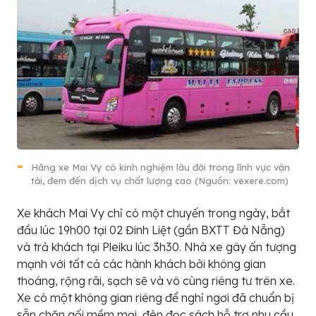
Hãng xe Mai Vy có kinh nghiệm lâu đời trong lĩnh vực vận
tải, đem đến dịch vụ chất lượng cao (Nguồn: vexere.com)
Xe khách Mai Vy chỉ có một chuyến trong ngày, bắt
đầu lúc 19h00 tại 02 Đinh Liệt (gần BXTT Đà Nẵng)
và trả khách tại Pleiku lúc 3h30. Nhà xe gây ấn tượng
mạnh với tất cả các hành khách bởi không gian
thoáng, rộng rãi, sạch sẽ và vô cùng riêng tư trên xe.
Xe có một không gian riêng để nghỉ ngơi đã chuẩn bị
sẵn chăn gối mềm mại, đèn đọc sách hỗ trợ nhu cầu