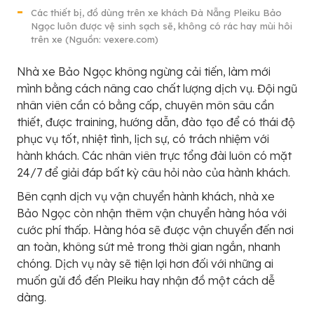
Các thiết bị, đồ dùng trên xe khách Đà Nẵng Pleiku Bảo
Ngọc luôn được vệ sinh sạch sẽ, không có rác hay mùi hôi
trên xe (Nguồn: vexere.com)
Nhà xe Bảo Ngọc không ngừng cải tiến, làm mới
mình bằng cách nâng cao chất lượng dịch vụ. Đội ngũ
nhân viên cần có bằng cấp, chuyên môn sâu cần
thiết, được training, hướng dẫn, đào tạo để có thái độ
phục vụ tốt, nhiệt tình, lịch sự, có trách nhiệm với
hành khách. Các nhân viên trực tổng đài luôn có mặt
24/7 để giải đáp bất kỳ câu hỏi nào của hành khách.
Bên cạnh dịch vụ vận chuyển hành khách, nhà xe
Bảo Ngọc còn nhận thêm vận chuyển hàng hóa với
cước phí thấp. Hàng hóa sẽ được vận chuyển đến nơi
an toàn, không sứt mẻ trong thời gian ngắn, nhanh
chóng. Dịch vụ này sẽ tiện lợi hơn đối với những ai
muốn gửi đồ đến Pleiku hay nhận đồ một cách dễ
dàng.