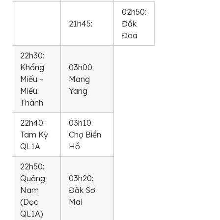
02h50:
21h45:
Đắk
Đoa
22h30:
Khổng
03h00:
Miếu –
Mang
Miếu
Yang
Thành
22h40:
03h10:
Tam Kỳ
Chợ Biển
QL1A
Hồ
22h50:
Quảng
03h20:
Nam
Đăk Sơ
(Dọc
Mai
QL1A)