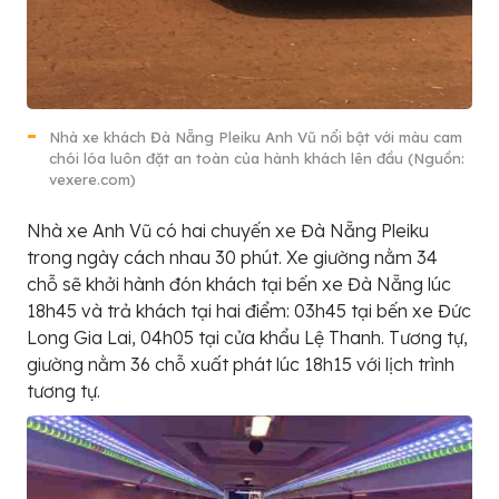
Nhà xe khách Đà Nẵng Pleiku Anh Vũ nổi bật với màu cam
chói lóa luôn đặt an toàn của hành khách lên đầu (Nguồn:
vexere.com)
Nhà xe Anh Vũ có hai chuyến xe Đà Nẵng Pleiku
trong ngày cách nhau 30 phút. Xe giường nằm 34
chỗ sẽ khởi hành đón khách tại bến xe Đà Nẵng lúc
18h45 và trả khách tại hai điểm: 03h45 tại bến xe Đức
Long Gia Lai, 04h05 tại cửa khẩu Lệ Thanh. Tương tự,
giường nằm 36 chỗ xuất phát lúc 18h15 với lịch trình
tương tự.