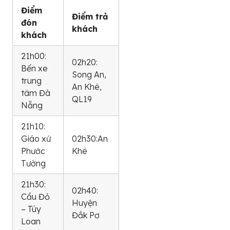
Điểm
Điểm trả
đón
khách
khách
21h00:
02h20:
Bến xe
Song An,
trung
An Khê,
tâm Đà
QL19
Nẵng
21h10:
Giáo xứ
02h30:An
Phước
Khê
Tường
21h30:
02h40:
Cầu Đỏ
Huyện
– Túy
Đắk Pơ
Loan