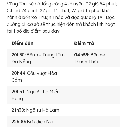
Vũng Tàu, sẽ có tổng cộng 4 chuyến: 02 giờ 54 phút;
04 giờ 24 phút; 22 giờ 15 phút; 23 giờ 15 phút khởi
hành ở bến xe Thuận Thảo và dọc quốc lộ 1A. Dọc
đường đi, cơ sở sẽ thực hiện đón trả khách linh hoạt
tại 1 số địa điểm sau đây:
Điểm đón
Điểm trả
20h30:
Bến xe Trung tâm
04h55:
Bến xe
Đà Nẵng
Thuận Thảo
20h44:
Cầu vượt Hòa
Cầm
20h51:
Ngã 3 chợ Miếu
Bông
21h30:
Ngã tư Hà Lam
22h00:
Bưu điện Núi