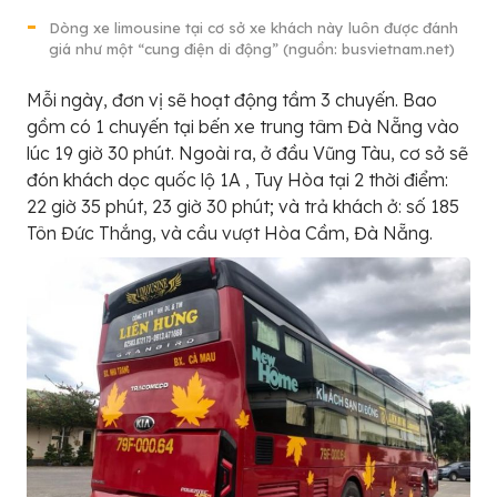
Dòng xe limousine tại cơ sở xe khách này luôn được đánh
giá như một “cung điện di động” (nguồn: busvietnam.net)
Mỗi ngày, đơn vị sẽ hoạt động tầm 3 chuyến. Bao
gồm có 1 chuyến tại bến xe trung tâm Đà Nẵng vào
lúc 19 giờ 30 phút. Ngoài ra, ở đầu Vũng Tàu, cơ sở sẽ
đón khách dọc quốc lộ 1A , Tuy Hòa tại 2 thời điểm:
22 giờ 35 phút, 23 giờ 30 phút; và trả khách ở: số 185
Tôn Đức Thắng, và cầu vượt Hòa Cầm, Đà Nẵng.