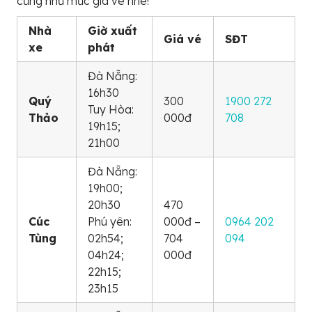
cũng như mức giá vé nhé!
Nhà
Giờ xuất
Giá vé
SĐT
xe
phát
Đà Nẵng:
16h30
Quý
300
1900 272
Tuy Hòa:
Thảo
000đ
708
19h15;
21h00
Đà Nẵng:
19h00;
20h30
470
Cúc
Phú yên:
000đ –
0964 202
Tùng
02h54;
704
094
04h24;
000đ
22h15;
23h15