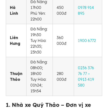
Đà Nẵng:
Hà
17h00
450
0978 914
Linh
Phú Yên:
000đ
895
22h00
Đà Nẵng:
19h30
Liên
360
Tuy Hòa:
1900 6772
Hưng
000đ
22h35;
23h30
Đà Nẵng:
08h00;
0236 376
Thuận
18h00
280
76 77 –
Thảo
Tuy Hòa:
000đ
0913 419
01h24;
580
15h54
1. Nhà xe Quý Thảo – Đơn vị xe