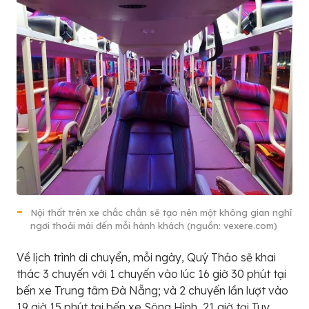
Nội thất trên xe chắc chắn sẽ tạo nên một không gian nghỉ
ngơi thoải mái đến mỗi hành khách (nguồn: vexere.com)
Về lịch trình di chuyển, mỗi ngày, Quý Thảo sẽ khai
thác 3 chuyến với 1 chuyến vào lúc 16 giờ 30 phút tại
bến xe Trung tâm Đà Nẵng; và 2 chuyến lần lượt vào
19 giờ 15 phút tại bến xe Sông Hình, 21 giờ tại Tuy