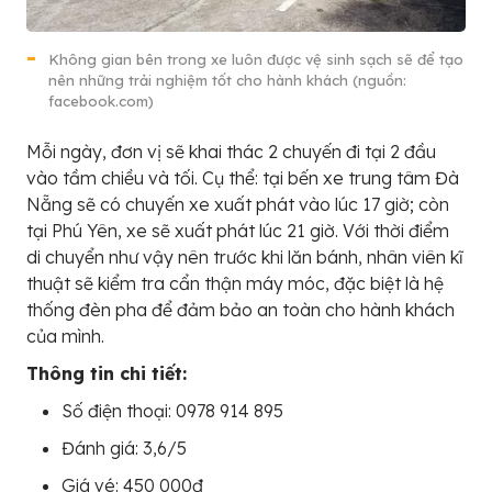
Không gian bên trong xe luôn được vệ sinh sạch sẽ để tạo
nên những trải nghiệm tốt cho hành khách (nguồn:
facebook.com)
Mỗi ngày, đơn vị sẽ khai thác 2 chuyến đi tại 2 đầu
vào tầm chiều và tối. Cụ thể: tại bến xe trung tâm Đà
Nẵng sẽ có chuyến xe xuất phát vào lúc 17 giờ; còn
tại Phú Yên, xe sẽ xuất phát lúc 21 giờ. Với thời điểm
di chuyển như vậy nên trước khi lăn bánh, nhân viên kĩ
thuật sẽ kiểm tra cẩn thận máy móc, đặc biệt là hệ
thống đèn pha để đảm bảo an toàn cho hành khách
của mình.
Thông tin chi tiết:
Số điện thoại: 0978 914 895
Đánh giá: 3,6/5
Giá vé: 450 000đ