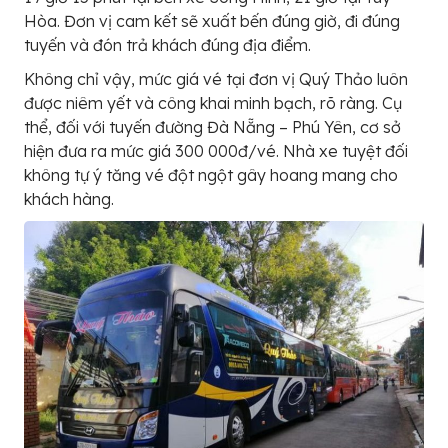
Hòa. Đơn vị cam kết sẽ xuất bến đúng giờ, đi đúng
tuyến và đón trả khách đúng địa điểm.
Không chỉ vậy, mức giá vé tại đơn vị Quý Thảo luôn
được niêm yết và công khai minh bạch, rõ ràng. Cụ
thể, đối với tuyến đường Đà Nẵng – Phú Yên, cơ sở
hiện đưa ra mức giá 300 000đ/vé. Nhà xe tuyệt đối
không tự ý tăng vé đột ngột gây hoang mang cho
khách hàng.