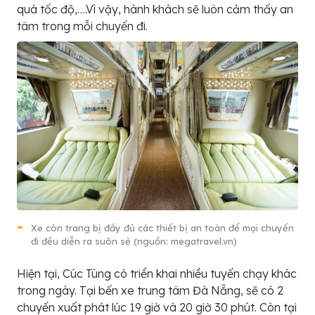
quá tốc độ,….Vì vậy, hành khách sẽ luôn cảm thấy an
tâm trong mỗi chuyến đi.
Xe còn trang bị đầy đủ các thiết bị an toàn để mọi chuyến
đi đều diễn ra suôn sẻ (nguồn: megatravel.vn)
Hiện tại, Cúc Tùng có triển khai nhiều tuyến chạy khác
trong ngày. Tại bến xe trung tâm Đà Nẵng, sẽ có 2
chuyến xuất phát lúc 19 giờ và 20 giờ 30 phút. Còn tại