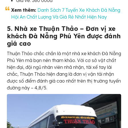
Giá vé: 360 000đ
Xem thêm:
Danh Sách 7 Tuyến Xe Khách Đà Nẵng
Hội An Chất Lượng Và Giá Rẻ Nhất Hiện Nay
5. Nhà xe Thuận Thảo – Đơn vị xe
khách Đà Nẵng Phú Yên được đánh
giá cao
Thuận Thảo chắc chắn là một nhà xe khách Đà Nẵng
Phú Yên mà bạn nên tham khảo. Với cơ sở vật chất
hiện đại, đội ngũ nhân viên nhã nhặn, tài xế tay lái
chắc, Thuận Thảo hiện đang là đơn vị vận tải nhận
được số điểm đánh giá cao nhất trên thị trường tuyến
đường này – 4,8/5.