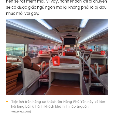
nên sẽ rất mềm mại. Vì vậy, hành khách khi di chuyển
sẽ có được giấc ngủ ngon mà lại không phải lo bị đau
nhức mỏi vai gáy.
Tiện ích trên hãng xe khách Đà Nẵng Phú Yên này sẽ làm
hài lòng bất kì hành khách khó tính nào (nguồn:
vexere.com)