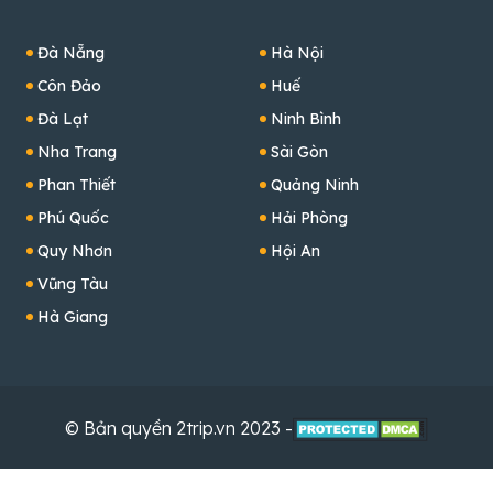
Đà Nẵng
Hà Nội
Côn Đảo
Huế
Đà Lạt
Ninh Bình
Nha Trang
Sài Gòn
Phan Thiết
Quảng Ninh
Phú Quốc
Hải Phòng
Quy Nhơn
Hội An
Vũng Tàu
Hà Giang
© Bản quyền 2trip.vn 2023 -