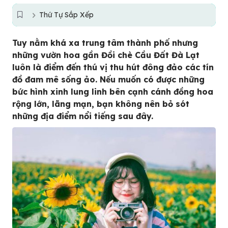
Thứ Tự Sắp Xếp
Tuy nằm khá xa trung tâm thành phố nhưng
những vườn hoa gần Đồi chè Cầu Đất Đà Lạt
luôn là điểm đến thú vị thu hút đông đảo các tín
đồ đam mê sống ảo. Nếu muốn có được những
bức hình xinh lung linh bên cạnh cánh đồng hoa
rộng lớn, lãng mạn, bạn không nên bỏ sót
những địa điểm nổi tiếng sau đây.