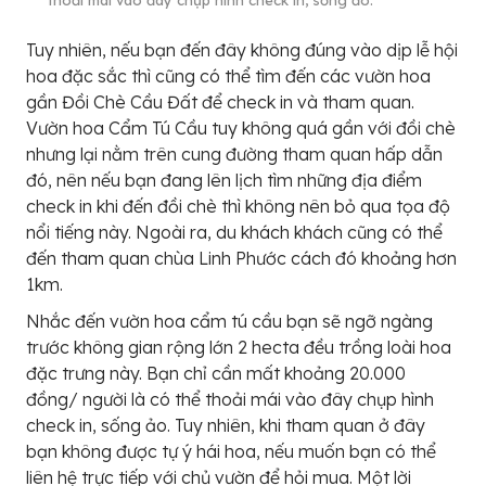
Tuy nhiên, nếu bạn đến đây không đúng vào dịp lễ hội
hoa đặc sắc thì cũng có thể tìm đến các vườn hoa
gần Đồi Chè Cầu Đất để check in và tham quan.
Vườn hoa Cẩm Tú Cầu tuy không quá gần với đồi chè
nhưng lại nằm trên cung đường tham quan hấp dẫn
đó, nên nếu bạn đang lên lịch tìm những địa điểm
check in khi đến đồi chè thì không nên bỏ qua tọa độ
nổi tiếng này. Ngoài ra, du khách khách cũng có thể
đến tham quan chùa Linh Phước cách đó khoảng hơn
1km.
Nhắc đến vườn hoa cẩm tú cầu bạn sẽ ngỡ ngàng
trước không gian rộng lớn 2 hecta đều trồng loài hoa
đặc trưng này. Bạn chỉ cần mất khoảng 20.000
đồng/ người là có thể thoải mái vào đây chụp hình
check in, sống ảo. Tuy nhiên, khi tham quan ở đây
bạn không được tự ý hái hoa, nếu muốn bạn có thể
liên hệ trực tiếp với chủ vườn để hỏi mua. Một lời