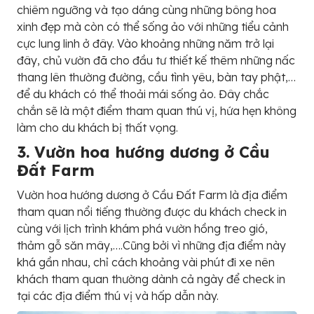
chiêm ngưỡng và tạo dáng cùng những bông hoa
xinh đẹp mà còn có thể sống ảo với những tiểu cảnh
cực lung linh ở đây. Vào khoảng những năm trở lại
đây, chủ vườn đã cho đầu tư thiết kế thêm những nấc
thang lên thường đường, cầu tình yêu, bàn tay phật,…
để du khách có thể thoải mái sống ảo. Đây chắc
chắn sẽ là một điểm tham quan thú vị, hứa hẹn không
làm cho du khách bị thất vọng.
3. Vườn hoa hướng dương ở Cầu
Đất Farm
Vườn hoa hướng dương ở Cầu Đất Farm là địa điểm
tham quan nổi tiếng thường được du khách check in
cùng với lịch trình khám phá vườn hồng treo gió,
thảm gỗ săn mây,….Cũng bởi vì những địa điểm này
khá gần nhau, chỉ cách khoảng vài phút đi xe nên
khách tham quan thường dành cả ngày để check in
tại các địa điểm thú vị và hấp dẫn này.