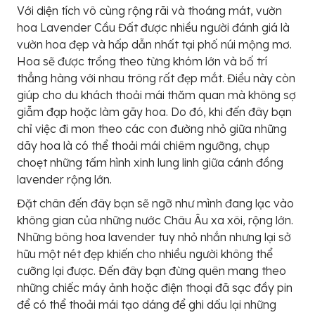
Với diện tích vô cùng rộng rãi và thoáng mát, vườn
hoa Lavender Cầu Đất được nhiều người đánh giá là
vườn hoa đẹp và hấp dẫn nhất tại phố núi mộng mơ.
Hoa sẽ được trồng theo từng khóm lớn và bố trí
thẳng hàng với nhau trông rất đẹp mắt. Điều này còn
giúp cho du khách thoải mái thăm quan mà không sợ
giẫm đạp hoặc làm gãy hoa. Do đó, khi đến đây bạn
chỉ việc đi mon theo các con đường nhỏ giữa những
dãy hoa là có thể thoải mái chiêm ngưỡng, chụp
choẹt những tấm hình xinh lung linh giữa cánh đồng
lavender rộng lớn.
Đặt chân đến đây bạn sẽ ngỡ như mình đang lạc vào
không gian của những nước Châu Âu xa xôi, rộng lớn.
Những bông hoa lavender tuy nhỏ nhắn nhưng lại sở
hữu một nét đẹp khiến cho nhiều người không thể
cưỡng lại được. Đến đây bạn đừng quên mang theo
những chiếc máy ảnh hoặc điện thoại đã sạc đầy pin
để có thể thoải mái tạo dáng để ghi dấu lại những