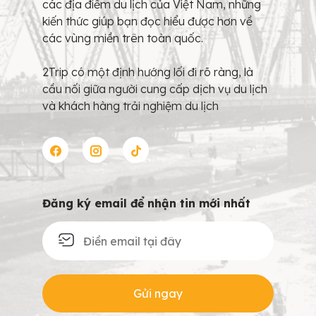
các địa điểm du lịch của Việt Nam, những
kiến thức giúp bạn đọc hiểu được hơn về
các vùng miền trên toàn quốc.
2Trip có một định hướng lối đi rõ ràng, là
cầu nối giữa người cung cấp dịch vụ du lịch
và khách hàng trải nghiệm du lịch
Đăng ký email để nhận tin mới nhất
Gửi ngay