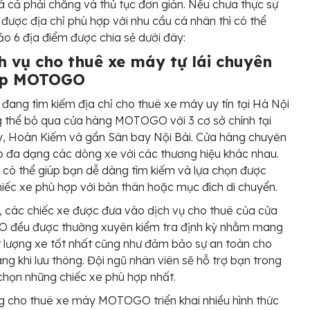
iá cả phải chăng và thủ tục đơn giản. Nếu chưa thực sự
 được địa chỉ phù hợp với nhu cầu cá nhân thì có thể
o 6 địa điểm được chia sẻ dưới đây:
ch vụ cho thuê xe máy tự lái chuyên
ệp MOTOGO
đang tìm kiếm địa chỉ cho thuê xe máy uy tín tại Hà Nội
g thể bỏ qua cửa hàng MOTOGO với 3 cơ sở chính tại
y, Hoàn Kiếm và gần Sân bay Nội Bài. Cửa hàng chuyên
 đa dạng các dòng xe với các thương hiệu khác nhau.
 có thể giúp bạn dễ dàng tìm kiếm và lựa chọn được
iếc xe phù hợp với bản thân hoặc mục đích di chuyển.
, các chiếc xe được đưa vào dịch vụ cho thuê của cửa
đều được thường xuyên kiểm tra định kỳ nhằm mang
 lượng xe tốt nhất cũng như đảm bảo sự an toàn cho
ng khi lưu thông. Đội ngũ nhân viên sẽ hỗ trợ bạn trong
 chọn những chiếc xe phù hợp nhất.
 cho thuê xe máy MOTOGO triển khai nhiều hình thức