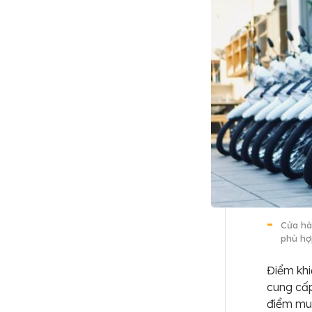
Cửa hà
phù hợ
Điểm kh
cung cấp
điểm muộ