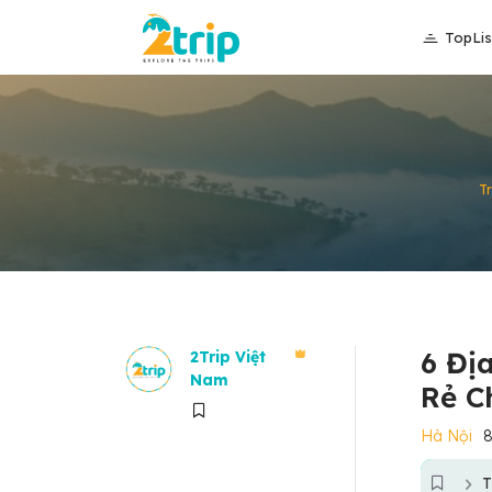
TopLis
T
6 Đị
2Trip Việt
Nam
Rẻ C
Hà Nội
8
T