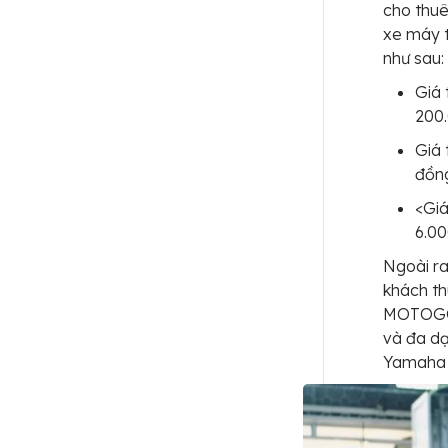
cho thuê
xe máy t
như sau:
Giá 
200
Giá 
đồng
<Giá
6.0
Ngoài ra
khách th
MOTOGO t
và đa dạ
Yamaha 