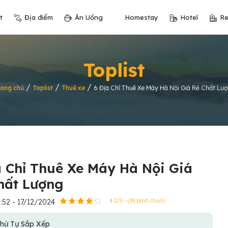
t
Địa điểm
Ăn Uống
Homestay
Hotel
Re
Toplist
/
/
/
rang chủ
Toplist
Thuê xe
6 Địa Chỉ Thuê Xe Máy Hà Nội Giá Rẻ Chất Lư
a Chỉ Thuê Xe Máy Hà Nội Giá
hất Lượng
:52 - 17/12/2024
4.2/5 - (39 bình chọn)
hứ Tự Sắp Xếp