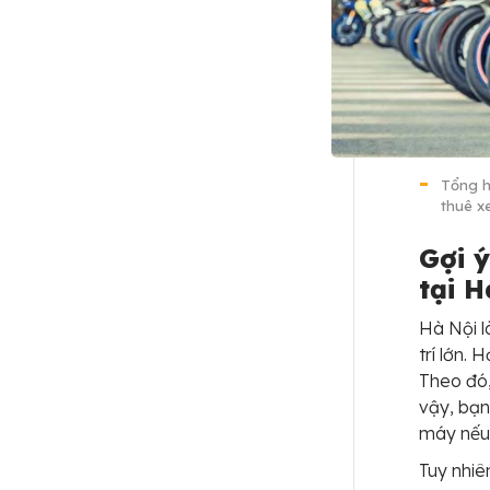
Tổng h
thuê x
Gợi 
tại H
Hà Nội l
trí lớn. 
Theo đó,
vậy, bạn
máy nếu 
Tuy nhiê