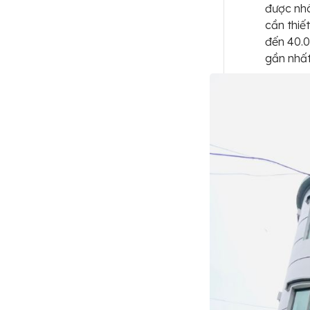
được nhâ
cần thiế
đến 40.0
gần nhấ