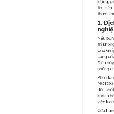
lượng, g
tìm kiếm
tham khả
1. Dị
nghi
Nếu bạn 
thì khôn
Cầu Giấ
cung cấp
Điều này
những ch
Phần lớn
MOTOGO 
đến chất
khách hà
việc lựa
Cửa hàng