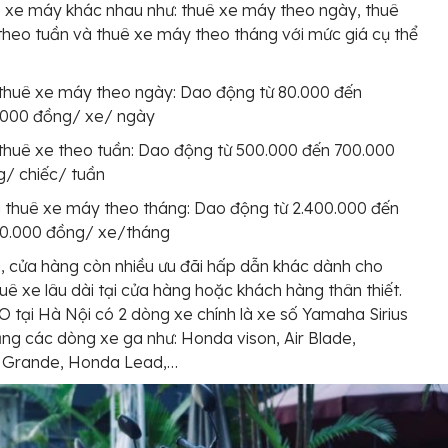
 xe máy khác nhau như: thuê xe máy theo ngày, thuê
heo tuần và thuê xe máy theo tháng với mức giá cụ thể
thuê xe máy theo ngày: Dao động từ 80.000 đến
.000 đồng/ xe/ ngày
thuê xe theo tuần: Dao động từ 500.000 đến 700.000
/ chiếc/ tuần
 thuê xe máy theo tháng: Dao động từ 2.400.000 đến
00.000 đồng/ xe/tháng
, cửa hàng còn nhiều ưu đãi hấp dẫn khác dành cho
uê xe lâu dài tại cửa hàng hoặc khách hàng thân thiết.
ại Hà Nội có 2 dòng xe chính là xe số Yamaha Sirius
ng các dòng xe ga như: Honda vison, Air Blade,
Grande, Honda Lead,…