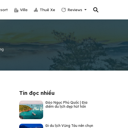
⚲
sort
Villa
Thuê Xe
Reviews
ợng
Tin đọc nhiều
Đảo Ngọc Phú Quốc | Địa
điểm du lịch đẹp hút hồn
Đi du lịch Vũng Tàu nên chọn