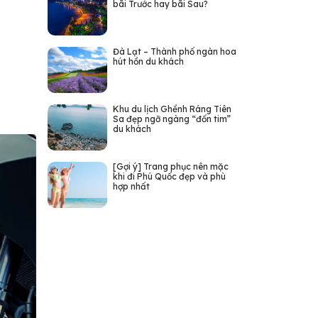
bãi Trước hay bãi Sau?
Đà Lạt – Thành phố ngàn hoa
hút hồn du khách
Khu du lịch Ghềnh Ráng Tiên
Sa đẹp ngỡ ngàng “đốn tim”
du khách
[Gợi ý] Trang phục nên mặc
khi đi Phú Quốc đẹp và phù
hợp nhất