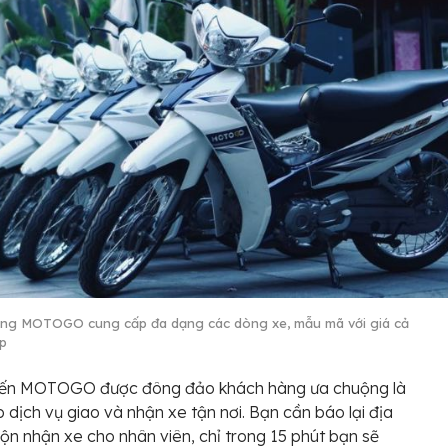
ng MOTOGO cung cấp đa dạng các dòng xe, mẫu mã với giá cả
p
iến MOTOGO được đông đảo khách hàng ưa chuộng là
 dịch vụ giao và nhận xe tận nơi. Bạn cần báo lại địa
n nhận xe cho nhân viên, chỉ trong 15 phút bạn sẽ