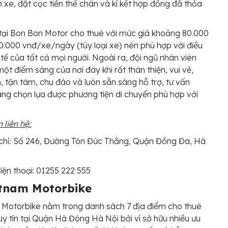
 xe, đặt cọc tiền thế chân và kí kết hợp đồng đã thỏa
ại Bon Bon Motor cho thuê với mức giá khoảng 80.000
0.000 vnđ/xe/ngày (tùy loại xe) nên phù hợp với điều
h tế của tất cả mọi người. Ngoài ra, đội ngũ nhân viên
một điểm sáng của nơi đây khi rất thân thiện, vui vẻ,
nh, tận tâm, chu đáo và luôn sẵn sàng hỗ trợ, tư vấn
ng chọn lựa được phương tiện di chuyển phù hợp với
 liên hệ:
chỉ: Số 246, Đường Tôn Đức Thắng, Quận Đống Đa, Hà
iện thoại: 01255 222 555
etnam Motorbike
Motorbike nằm trong danh sách 7 địa điểm cho thuê
y tín tại Quận Hà Đông Hà Nội bởi vì sở hữu nhiều ưu