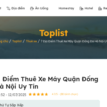
t
Địa điểm
Ăn Uống
Homestay
Hotel
Re
Toplist
/
/
/
ng chủ
Toplist
Thuê xe
7 Địa Điểm Thuê Xe Máy Quận Đống Đa Hà Nội U
a Điểm Thuê Xe Máy Quận Đống
à Nội Uy Tín
:52 - 12/07/2025
4.7/5 - (80 bình chọn)
hứ Tự Sắp Xếp