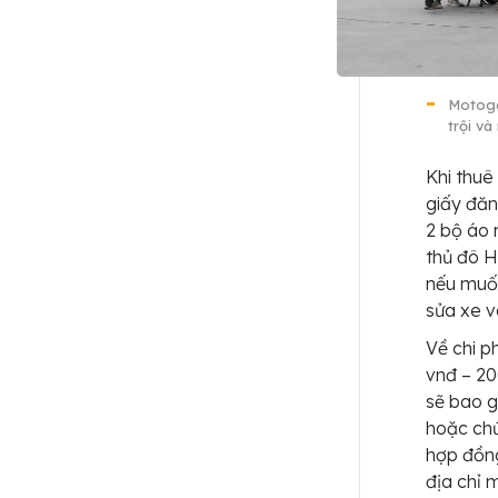
Motogo
trội v
Khi thuê
giấy đăn
2 bộ áo 
thủ đô H
nếu muốn
sửa xe v
Về chi p
vnđ – 20
sẽ bao g
hoặc chứ
hợp đồng
địa chỉ 