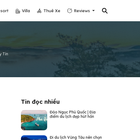
⚲
sort
Villa
Thuê Xe
Reviews
y Tín
Tin đọc nhiều
Đảo Ngọc Phú Quốc | Địa
điểm du lịch đẹp hút hồn
Đi du lịch Vũng Tàu nên chọn