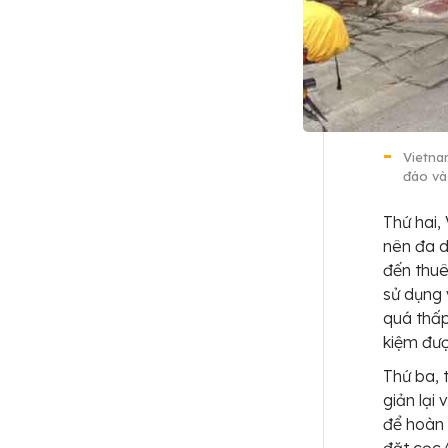
Vietna
đáo và
Thứ hai,
nên đa d
đến thuê
sử dụng 
quá thấp
kiệm đượ
Thứ ba, 
giản lại
để hoàn 
đặt cọc/