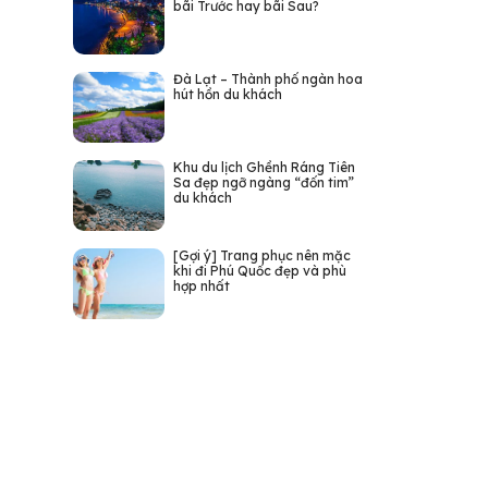
bãi Trước hay bãi Sau?
Đà Lạt – Thành phố ngàn hoa
hút hồn du khách
Khu du lịch Ghềnh Ráng Tiên
Sa đẹp ngỡ ngàng “đốn tim”
du khách
[Gợi ý] Trang phục nên mặc
khi đi Phú Quốc đẹp và phù
hợp nhất