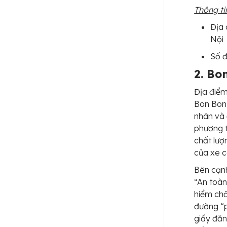
Thông tin
Địa 
Nội
Số đ
2. Bo
Địa điểm
Bon Bon 
nhân và 
phương t
chất lư
của xe c
Bên cạn
“An toàn
hiểm chấ
đường “p
giấy đăn