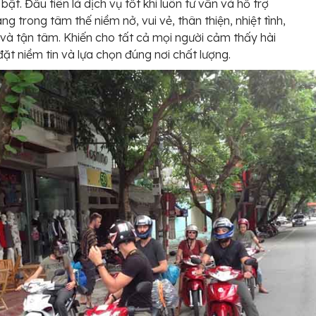
bật. Đầu tiên là dịch vụ tốt khi luôn tư vấn và hỗ trợ
ng trong tâm thế niềm nở, vui vẻ, thân thiện, nhiệt tình,
và tận tâm. Khiến cho tất cả mọi người cảm thấy hài
 đặt niềm tin và lựa chọn đúng nơi chất lượng.