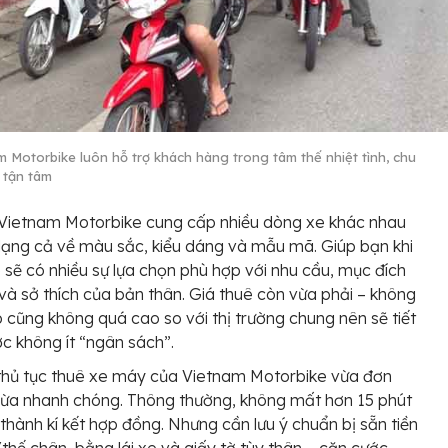
m Motorbike luôn hỗ trợ khách hàng trong tâm thế nhiệt tình, chu
 tận tâm
 Vietnam Motorbike cung cấp nhiều dòng xe khác nhau
ạng cả về màu sắc, kiểu dáng và mẫu mã. Giúp bạn khi
 sẽ có nhiều sự lựa chọn phù hợp với nhu cầu, mục đích
và sở thích của bản thân. Giá thuê còn vừa phải – không
 cũng không quá cao so với thị trường chung nên sẽ tiết
c không ít “ngân sách”.
thủ tục thuê xe máy của Vietnam Motorbike vừa đơn
 vừa nhanh chóng. Thông thường, không mất hơn 15 phút
thành kí kết hợp đồng. Nhưng cần lưu ý chuẩn bị sẵn tiền
thế chân, bằng lái xe và giấy tờ tùy thân – căn cước