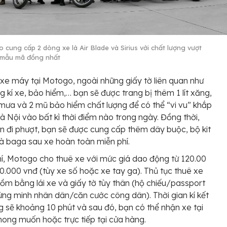
 cung cấp 2 dòng xe là Air Blade và Sirius với chất lượng vượt
à mẫu mã đồng nhất
 xe máy tại Motogo, ngoài những giấy tờ liên quan như
g kí xe, bảo hiểm,… bạn sẽ được trang bị thêm 1 lít xăng,
mưa và 2 mũ bảo hiểm chất lượng để có thể “vi vu” khắp
à Nội vào bất kì thời điểm nào trong ngày. Đồng thời,
 đi phượt, bạn sẽ được cung cấp thêm dây buộc, bộ kit
à baga sau xe hoàn toàn miễn phí.
hí, Motogo cho thuê xe với mức giá dao động từ 120.00
0.000 vnđ (tùy xe số hoặc xe tay ga). Thủ tục thuê xe
ồm bằng lái xe và giấy tờ tùy thân (hộ chiếu/passport
ng minh nhân dân/căn cước công dân). Thời gian kí kết
 sẽ khoảng 10 phút và sau đó, bạn có thể nhận xe tại
mong muốn hoặc trực tiếp tại cửa hàng.