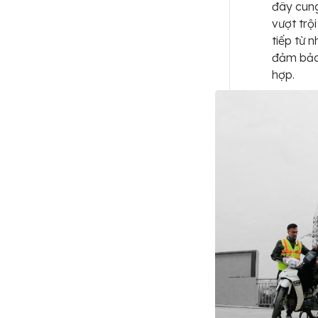
đây cung
vượt trộ
tiếp từ 
đảm bảo 
hợp.