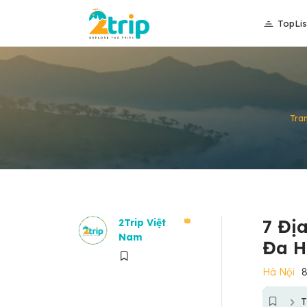
TopLis
Tra
7 Đị
2Trip Việt
Nam
Đa H
Hà Nội
8
T