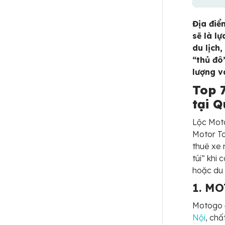
Địa điể
sẽ là l
du lịch
“thủ đô”
lượng v
Top 
tại 
Lộc Moto
Motor To
thuê xe 
túi” khi
hoặc du 
1. M
Motogo 
Nội
, chấ