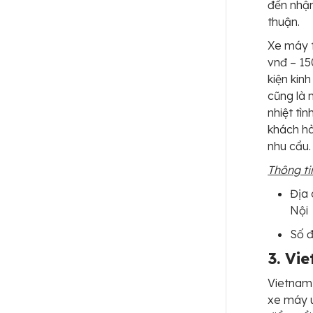
đến nhận
thuận.
Xe máy t
vnđ – 15
kiện kin
cũng là 
nhiệt tì
khách hà
nhu cầu.
Thông tin
Địa 
Nội
Số đ
3. Vi
Vietnam 
xe máy u