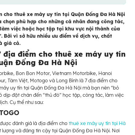
m cho thuê xe máy uy tín tại Quận Đống Đa Hà Nội
ựa chọn phù hợp cho những cá nhân đang công tác,
, làm việc hoặc học tập tại khu vực nội thành của
. Bởi vì sở hữu nhiều ưu điểm về dịch vụ, chất
à giá cả.
7 địa điểm cho thuê xe máy uy tín
Quận Đống Đa Hà Nội
rbike, Bon Bon Motor, Vietnam Motorbike, Hanoi
ur, Tâm Việt, Motogo và Long Bình là 7 địa điểm cho
máy uy tín tại Quận Đống Đa Hà Nội mà bạn nên “bỏ
 có dịp đặt chân đến “thủ đô” học tập, công tác, làm việc
lịch. Cụ thể như sau:
OTOGO
được đánh giá là địa điểm cho
thuê xe máy uy tín tại Hà
t lượng và đáng tin cậy tại Quận Đống Đa Hà Nội. Nơi