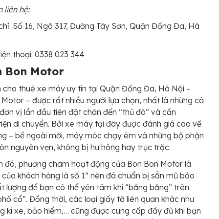
 liên hệ:
chỉ: Số 16, Ngõ 317, Đường Tây Sơn, Quận Đống Đa, Hà
iện thoại: 0338 023 344
n Bon Motor
 cho thuê xe máy uy tín tại Quận Đống Đa, Hà Nội –
Motor – được rất nhiều người lựa chọn, nhất là những cá
đơn vị lần đầu tiên đặt chân đến “thủ đô” và cần
iện di chuyển. Bởi xe máy tại đây được đánh giá cao về
ợng – bề ngoài mới, máy móc chạy êm và những bộ phận
òn nguyên vẹn, không bị hư hỏng hay trục trặc.
h đó, phương châm hoạt động của Bon Bon Motor là
 của khách hàng là số 1” nên đã chuẩn bị sẵn mũ bảo
t lượng để bạn có thể yên tâm khi “băng băng” trên
hố cổ”. Đồng thời, các loại giấy tờ liên quan khác như
g kí xe, bảo hiểm,… cũng được cung cấp đầy đủ khi bạn