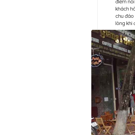
điểm nổi 
khách hà
chu đáo 
lòng khi