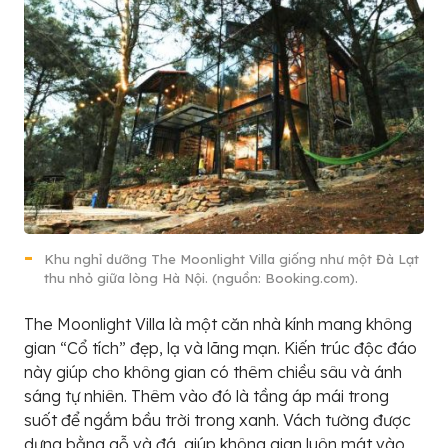
Khu nghỉ dưỡng The Moonlight Villa giống như một Đà Lạt
thu nhỏ giữa lòng Hà Nội. (nguồn: Booking.com).
The Moonlight Villa là một căn nhà kính mang không
gian “Cổ tích” đẹp, lạ và lãng mạn. Kiến trúc độc đáo
này giúp cho không gian có thêm chiều sâu và ánh
sáng tự nhiên. Thêm vào đó là tầng áp mái trong
suốt để ngắm bầu trời trong xanh. Vách tường được
dựng bằng gỗ và đá, giúp không gian luôn mát vào