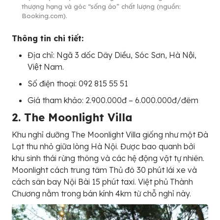
thượng hạng và góc “sống ảo” chất lượng (nguồn:
Booking.com).
Thông tin chi tiết:
Địa chỉ: Ngã 3 dốc Dây Diều, Sóc Sơn, Hà Nội,
Việt Nam.
Số điện thoại: 092 815 55 51
Giá tham khảo: 2.900.000đ – 6.000.000đ/đêm
2. The Moonlight Villa
Khu nghỉ dưỡng The Moonlight Villa giống như một Đà
Lạt thu nhỏ giữa lòng Hà Nội. Được bao quanh bởi
khu sinh thái rừng thông và các hệ động vật tự nhiên.
Moonlight cách trung tâm Thủ đô 30 phút lái xe và
cách sân bay Nội Bài 15 phút taxi. Việt phủ Thành
Chương nằm trong bán kính 4km từ chỗ nghỉ này.