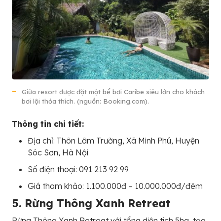
Giữa resort được đặt một bể bơi Caribe siêu lớn cho khách
bơi lội thỏa thích. (nguồn: Booking.com).
Thông tin chi tiết:
Địa chỉ: Thôn Lâm Trường, Xã Minh Phú, Huyện
Sóc Sơn, Hà Nội
Số điện thoại: 091 213 92 99
Giá tham khảo: 1.100.000đ – 10.000.000đ/đêm
5. Rừng Thông Xanh Retreat
Rừng Thông Xanh Retreat với tổng diện tích 5ha, tọa