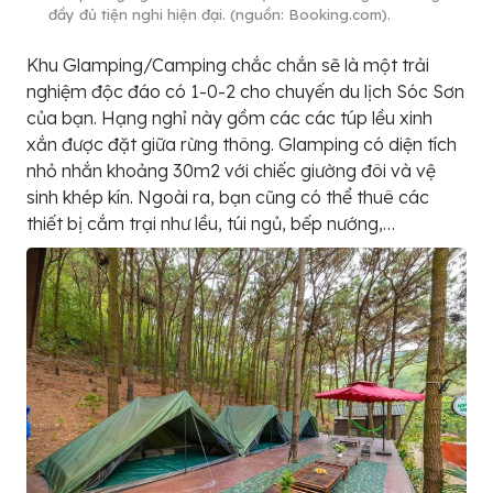
đầy đủ tiện nghi hiện đại. (nguồn: Booking.com).
Khu Glamping/Camping chắc chắn sẽ là một trải
nghiệm độc đáo có 1-0-2 cho chuyến du lịch Sóc Sơn
của bạn. Hạng nghỉ này gồm các các túp lều xinh
xắn được đặt giữa rừng thông. Glamping có diện tích
nhỏ nhắn khoảng 30m2 với chiếc giường đôi và vệ
sinh khép kín. Ngoài ra, bạn cũng có thể thuê các
thiết bị cắm trại như lều, túi ngủ, bếp nướng,…