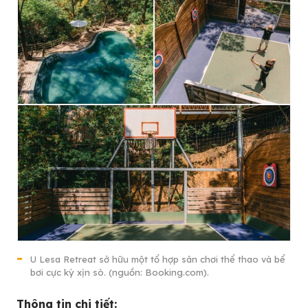
U Lesa Retreat sở hữu một tổ hợp sân chơi thể thao và bể
bơi cực kỳ xịn sò. (nguồn: Booking.com).
Thông tin chi tiết: