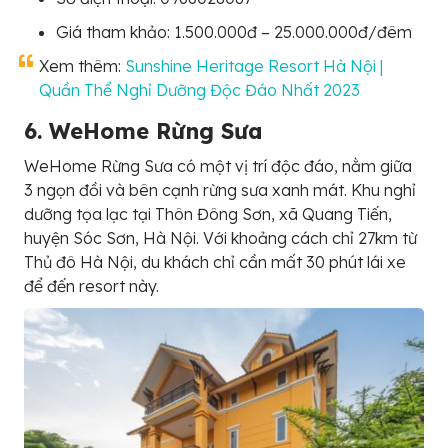
Giá tham khảo: 1.500.000đ – 25.000.000đ/đêm
Xem thêm:
Sunshine Heritage Resort Hà Nội |
Quần Thể Nghỉ Dưỡng Độc Đáo Nhất 2023
6. WeHome Rừng Sưa
WeHome Rừng Sưa có một vị trí độc đáo, nằm giữa
3 ngọn đồi và bên cạnh rừng sưa xanh mát. Khu nghỉ
dưỡng tọa lạc tại Thôn Đông Sơn, xã Quang Tiến,
huyện Sóc Sơn, Hà Nội. Với khoảng cách chỉ 27km từ
Thủ đô Hà Nội, du khách chỉ cần mất 30 phút lái xe
để đến resort này.