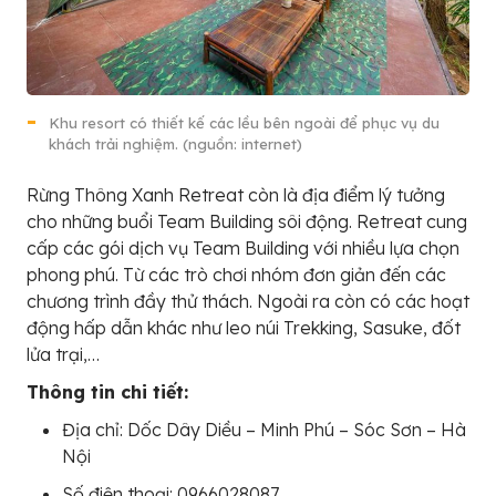
Khu resort có thiết kế các lều bên ngoài để phục vụ du
khách trải nghiệm. (nguồn: internet)
Rừng Thông Xanh Retreat còn là địa điểm lý tưởng
cho những buổi Team Building sôi động. Retreat cung
cấp các gói dịch vụ Team Building với nhiều lựa chọn
phong phú. Từ các trò chơi nhóm đơn giản đến các
chương trình đầy thử thách. Ngoài ra còn có các hoạt
động hấp dẫn khác như leo núi Trekking, Sasuke, đốt
lửa trại,…
Thông tin chi tiết:
Địa chỉ: Dốc Dây Diều – Minh Phú – Sóc Sơn – Hà
Nội
Số điện thoại: 0966028087