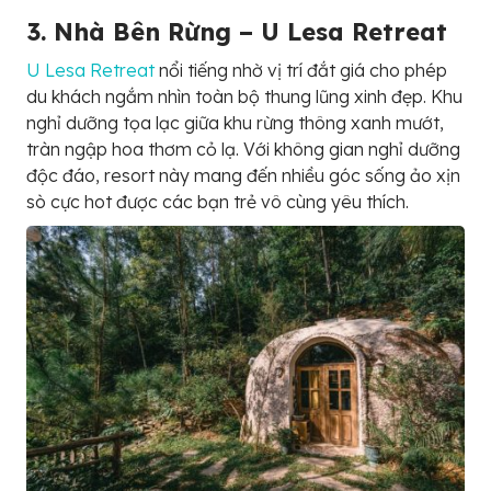
3. Nhà Bên Rừng – U Lesa Retreat
U Lesa Retreat
nổi tiếng nhờ vị trí đắt giá cho phép
du khách ngắm nhìn toàn bộ thung lũng xinh đẹp. Khu
nghỉ dưỡng tọa lạc giữa khu rừng thông xanh mướt,
tràn ngập hoa thơm cỏ lạ. Với không gian nghỉ dưỡng
độc đáo, resort này mang đến nhiều góc sống ảo xịn
sò cực hot được các bạn trẻ vô cùng yêu thích.