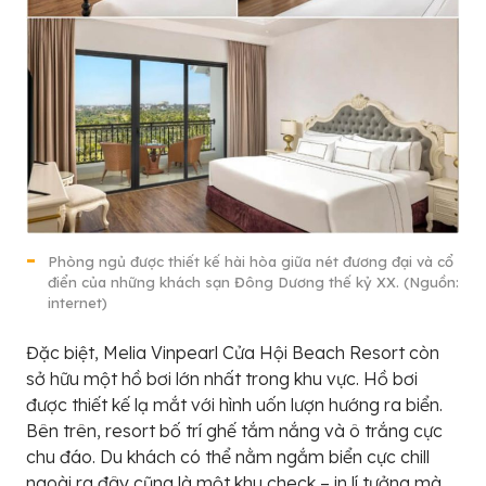
Phòng ngủ được thiết kế hài hòa giữa nét đương đại và cổ
điển của những khách sạn Đông Dương thế kỷ XX. (Nguồn:
internet)
Đặc biệt, Melia Vinpearl Cửa Hội Beach Resort còn
sở hữu một hồ bơi lớn nhất trong khu vực. Hồ bơi
được thiết kế lạ mắt với hình uốn lượn hướng ra biển.
Bên trên, resort bố trí ghế tắm nắng và ô trắng cực
chu đáo. Du khách có thể nằm ngắm biển cực chill
ngoài ra đây cũng là một khu check – in lí tưởng mà