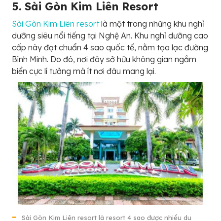
5. Sài Gòn Kim Liên Resort
Sài Gòn Kim Liên resort
là một trong những khu nghỉ
dưỡng siêu nổi tiếng tại Nghệ An. Khu nghỉ dưỡng cao
cấp này đạt chuẩn 4 sao quốc tế, nằm tọa lạc đường
Bình Minh. Do đó, nơi đây sở hữu không gian ngắm
biển cực lí tưởng mà ít nơi đâu mang lại.
Sài Gòn Kim Liên resort là resort 4 sao được nhiều du