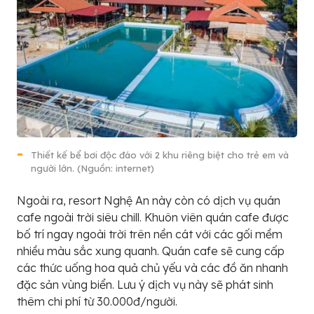
Thiết kế bể bơi độc đáo với 2 khu riêng biệt cho trẻ em và
người lớn. (Nguồn: internet)
Ngoài ra, resort Nghệ An này còn có dịch vụ quán
cafe ngoài trời siêu chill. Khuôn viên quán cafe được
bố trí ngay ngoài trời trên nền cát với các gối mềm
nhiều màu sắc xung quanh. Quán cafe sẽ cung cấp
các thức uống hoa quả chủ yếu và các đồ ăn nhanh
đặc sản vùng biển. Lưu ý dịch vụ này sẽ phát sinh
thêm chi phí từ 30.000đ/người.