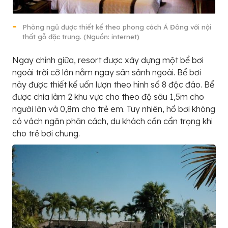
Phòng ngủ được thiết kế theo phong cách Á Đông với nội
thất gỗ đặc trưng. (Nguồn: internet)
Ngay chính giữa, resort được xây dựng một bể bơi
ngoài trời cỡ lớn nằm ngay sân sảnh ngoài. Bể bơi
này được thiết kế uốn lượn theo hình số 8 độc đáo. Bể
được chia làm 2 khu vực cho theo độ sâu 1,5m cho
người lớn và 0,8m cho trẻ em. Tuy nhiên, hồ bơi không
có vách ngăn phân cách, du khách cần cẩn trọng khi
cho trẻ bơi chung.