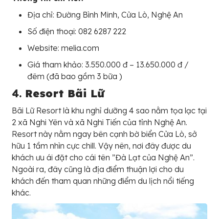
Địa chỉ: Đường Bình Minh, Cửa Lò, Nghệ An
Số điện thoại: 082 6287 222
Website: melia.com
Giá tham khảo: 3.550.000 đ – 13.650.000 đ /
đêm (đã bao gồm 3 bữa )
4.
Resort Bãi Lữ
Bãi Lữ Resort là khu nghỉ dưỡng 4 sao nằm tọa lạc tại
2 xã Nghi Yên và xã Nghi Tiến của tỉnh Nghệ An.
Resort này nằm ngay bên cạnh bờ biển Cửa Lò, sở
hữu 1 tầm nhìn cực chill. Vậy nên, nơi đây được du
khách ưu ái đặt cho cái tên ”Đà Lạt của Nghệ An”.
Ngoài ra, đây cũng là địa điểm thuận lợi cho du
khách đến tham quan những điểm du lịch nổi tiếng
khác.