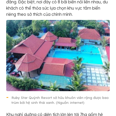
đãng. Đặc biệt, nơi đây có 8 bãi biển nối liền nhau, du
khách có thể thỏa sức lựa chọn khu vực tắm biển
riêng theo sở thích của chính mình.
Ruby Star Quỳnh Resort sở hữu khuôn viên rộng được bao
trùm bởi hệ sinh thái xanh. (Nguồn: internet)
Khu nghỉ dưỡng có diện tích lớn lên tới 7ha gồm hệ