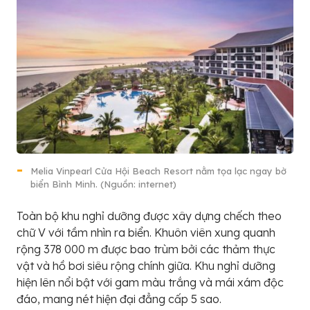
Melia Vinpearl Cửa Hội Beach Resort nằm tọa lạc ngay bờ
biển Bình Minh. (Nguồn: internet)
Toàn bộ khu nghỉ dưỡng được xây dựng chếch theo
chữ V với tầm nhìn ra biển. Khuôn viên xung quanh
rộng 378 000 m được bao trùm bởi các thảm thực
vật và hồ bơi siêu rộng chính giữa. Khu nghỉ dưỡng
hiện lên nổi bật với gam màu trắng và mái xám độc
đáo, mang nét hiện đại đẳng cấp 5 sao.