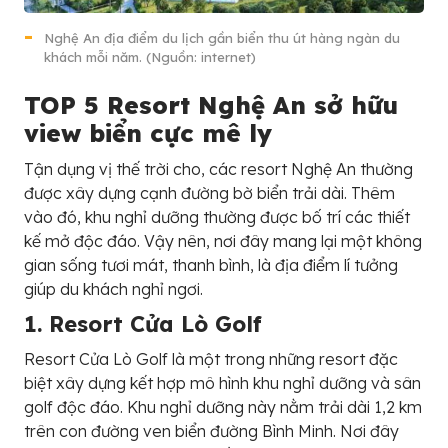
Nghệ An địa điểm du lịch gần biển thu út hàng ngàn du
khách mỗi năm. (Nguồn: internet)
TOP 5 Resort Nghệ An sở hữu
view biển cực mê ly
Tận dụng vị thế trời cho, các resort Nghệ An thường
được xây dựng cạnh đường bờ biển trải dài. Thêm
vào đó, khu nghỉ dưỡng thường được bố trí các thiết
kế mở độc đáo. Vậy nên, nơi đây mang lại một không
gian sống tươi mát, thanh bình, là địa điểm lí tưởng
giúp du khách nghỉ ngơi.
1. Resort Cửa Lò Golf
Resort Cửa Lò Golf là một trong những resort đặc
biệt xây dựng kết hợp mô hình khu nghỉ dưỡng và sân
golf độc đáo. Khu nghỉ dưỡng này nằm trải dài 1,2 km
trên con đường ven biển đường Bình Minh. Nơi đây