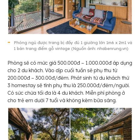
Phòng ngủ được trang bị đầy đủ 1 giường lớn 1m6 x 2m1 và
1 bàn trang điểm gỗ vintage (Nguồn ảnh: nhabenrung.vn)
Phòng sẽ có mức giá 500.000đ – 1.000.000đ áp dụng
cho 2 du khách. Vào dịp cuối tuần sẽ phụ thu từ
200.000đ – 300.00đ/đêm. Phát sinh từ du khách thứ
3 homestay sẽ tính phụ thu là 250.000đ/đêm/người.
Có sức chứa tối đa là 4 du khách. Miễn phí phòng ở
cho trẻ em dưới 7 tuổi và không kèm bữa sáng.