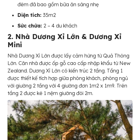
đêm đã bao gồm bữa ăn sáng nhẹ
Diện tích:
35m2
Sức chứa:
2 – 4 du khách
2. Nhà Dương Xỉ Lớn & Dương Xỉ
Mini
Nhà Dương Xỉ Lớn được lấy cảm hứng từ Quả Thông
Lớn. Căn nhà được ốp gỗ cao cấp nhập khẩu từ New
Zealand. Dương Xỉ Lớn có kiến trúc 2 tầng. Tầng 1
được thiết kế tích hợp giữa phòng khách, phòng ngủ
với giường 2 tầng với 4 giường đơn 1m2 x 1m9. Trên
tầng 2 được kê 1 nệm giường đôi 2m.