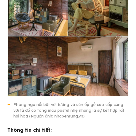
Phòng ngủ nổi bật với tưởng và sàn ốp gỗ cao cấp cùng
với tủ đồ có tông màu pastel nhẹ nhàng là sự kết hợp rất
hài hòa (Nguồn ảnh: nhabenrung.vn)
Thông tin chi tiết: