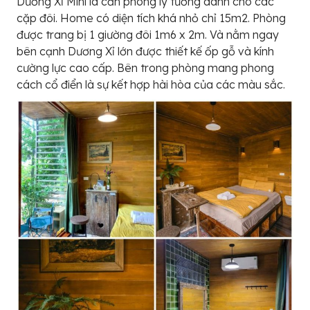
Dương Xỉ Mini là căn phòng lý tưởng dành cho các
cặp đôi. Home có diện tích khá nhỏ chỉ 15m2. Phòng
được trang bị 1 giường đôi 1m6 x 2m. Và nằm ngay
bên cạnh Dương Xỉ lớn được thiết kế ốp gỗ và kính
cường lực cao cấp. Bên trong phòng mang phong
cách cổ điển là sự kết hợp hài hòa của các màu sắc.