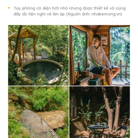
Tuy phòng có diện tích nhỏ nhưng được thiết kế vô cùng
đầy đủ tiện nghi và ấm áp (Nguồn ảnh: nhabenrung.vn)