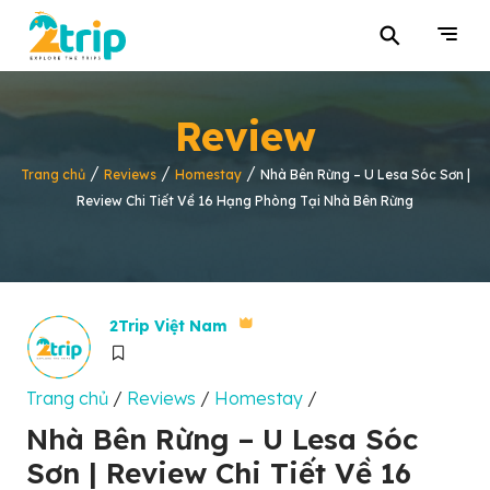
⚲
Review
/
/
/
Trang chủ
Reviews
Homestay
Nhà Bên Rừng – U Lesa Sóc Sơn |
Review Chi Tiết Về 16 Hạng Phòng Tại Nhà Bên Rừng
2Trip Việt Nam
Trang chủ
/
Reviews
/
Homestay
/
Nhà Bên Rừng – U Lesa Sóc
Sơn | Review Chi Tiết Về 16