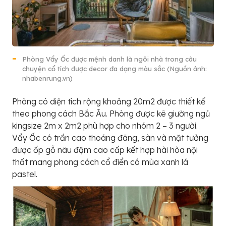
Phòng Vẩy Ốc được mệnh danh là ngôi nhà trong câu
chuyện cổ tích được decor đa dạng màu sắc (Nguồn ảnh:
nhabenrung.vn)
Phòng có diện tích rộng khoảng 20m2 được thiết kế
theo phong cách Bắc Âu. Phòng được kê giường ngủ
kingsize 2m x 2m2 phù hợp cho nhóm 2 – 3 người.
Vẩy Ốc có trần cao thoáng đãng, sàn và mặt tưởng
được ốp gỗ nâu đậm cao cấp kết hợp hài hòa nội
thất mang phong cách cổ điển có mùa xanh lá
pastel.