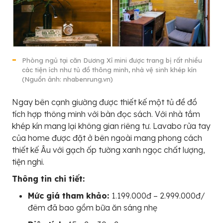
Phòng ngủ tại căn Dương Xỉ mini được trang bị rất nhiều
các tiện ích như tủ đồ thông minh, nhà vệ sinh khép kín
(Nguồn ảnh: nhabenrung.vn)
Ngay bên cạnh giường được thiết kế một tủ đề đồ
tích hợp thông minh với bàn đọc sách. Với nhà tắm
khép kín mang lại không gian riêng tư. Lavabo rửa tay
của home được đặt ở bên ngoài mang phong cách
thiết kế Âu với gạch ốp tường xanh ngọc chất lượng,
tiện nghi.
Thông tin chi tiết:
Mức giá tham khảo:
1.199.000đ – 2.999.000đ/
đêm đã bao gồm bữa ăn sáng nhẹ