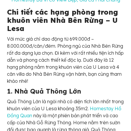
Chi tiết các hạng phòng trong
khuôn viên Nhà Bên Rừng – U
Lesa
Với mức giá chỉ dao động từ 699.000đ –
8.000.000đ/căn/đêm. Phòng ngủ của Nhà Bên Rừng
rất đa dạng lựa chọn. Đi kèm với rất nhiều tiện ích hấp
dẫn và phong cách thiết kế độc lạ. Dưới đây là 12
hạng phòng nằm trong khuôn viên của U Lesa và 4
căn villa do Nhà Bên Rừng vận hành, bạn cùng tham
khảo nhé!
1. Nhà Quả Thông Lớn
Quả Thông Lớn là ngôi nhà có diện tích lớn nhất trong
khuôn viên của U Lesa khoảng 35m2.
Homestay Hồ
Đồng Quan
này là một phiên bản phát triển và cao
cấp của Nhà Gỗ Rừng Thông. Home nằm trên sườn
đồi được bao quanh là rừng thông già. Quả Thông