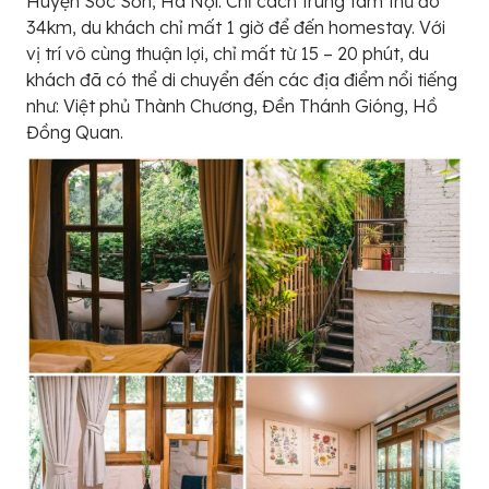
Huyện Sóc Sơn, Hà Nội. Chỉ cách trung tâm thủ đô
34km, du khách chỉ mất 1 giờ để đến homestay. Với
vị trí vô cùng thuận lợi, chỉ mất từ 15 – 20 phút, du
khách đã có thể di chuyển đến các địa điểm nổi tiếng
như: Việt phủ Thành Chương, Đền Thánh Gióng, Hồ
Đồng Quan.