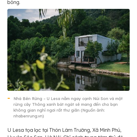
bóng.
Nhà Bên Rừng – U Lesa nằm ngay cạnh Núi Son và một
rừng cây Thông xanh bát ngát sẽ mang đến cho bạn
không gian nghỉ ngơi rất thư giãn (Nguồn ảnh:
nhabenrung.vn)
U Lesa tọa lạc tại Thôn Lâm Trường, Xã Minh Phú,