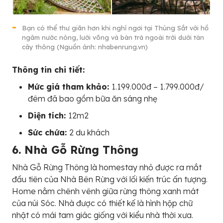
Bạn có thể thư giãn hơn khi nghỉ ngơi tại Thùng Sắt với hồ
ngâm nước nóng, lưới võng và bàn trà ngoài trời dưới tán
cây thông (Nguồn ảnh: nhabenrung.vn)
Thông tin chi tiết:
Mức giá tham khảo:
1.199.000đ – 1.799.000đ/
đêm đã bao gồm bữa ăn sáng nhẹ
Diện tích:
12m2
Sức chứa:
2 du khách
6. Nhà Gỗ Rừng Thông
Nhà Gỗ Rừng Thông là homestay nhỏ được ra mắt
đầu tiên của Nhà Bên Rừng với lối kiến trúc ấn tượng.
Home nằm chênh vênh giữa rừng thông xanh mát
của núi Sóc. Nhà được có thiết kế là hình hộp chữ
nhật có mái tam giác giống với kiểu nhà thời xưa.