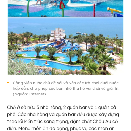
Công viên nước chủ đề với vô vàn các trò chơi dưới nước
hấp dẫn, cho phép các bạn nhỏ tha hồ vui chơi và giải trí.
(Nguồn: Internet)
Chỗ ở sở hữu 3 nhà hàng, 2 quán bar và 1 quán cà
phê. Các nhà hàng và quán bar đều được xây dựng
theo lối kiến trúc sang trọng, đậm chất Châu Âu cổ
điển. Menu món ăn đa dạng, phục vụ các món ăn