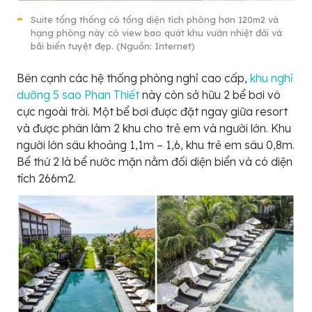
Suite tổng thống có tổng diện tích phòng hơn 120m2 và
hạng phòng này có view bao quát khu vườn nhiệt đới và
bãi biển tuyệt đẹp. (Nguồn: Internet)
Bên cạnh các hệ thống phòng nghỉ cao cấp,
khu nghỉ
dưỡng 5 sao Phan Thiết
này còn sở hữu 2 bể bơi vô
cực ngoài trời. Một bể bơi được đặt ngay giữa resort
và được phân làm 2 khu cho trẻ em và người lớn. Khu
người lớn sâu khoảng 1,1m – 1,6, khu trẻ em sâu 0,8m.
Bể thứ 2 là bể nước mặn nằm đối diện biển và có diện
tích 266m2.