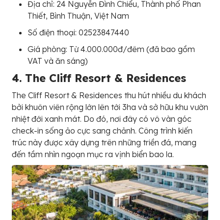
Địa chỉ: 24 Nguyễn Đình Chiểu, Thành phố Phan
Thiết, Bình Thuận, Việt Nam
Số điện thoại: 02523847440
Giá phòng: Từ 4.000.000đ/đêm (đã bao gồm
VAT và ăn sáng)
4. The Cliff Resort & Residences
The Cliff Resort & Residences thu hút nhiều du khách
bởi khuôn viên rộng lớn lên tới 3ha và sở hữu khu vườn
nhiệt đới xanh mát. Do đó, nơi đây có vô vàn góc
check-in sống ảo cực sang chảnh. Công trình kiến
trúc này được xây dựng trên những triền đá, mang
đến tầm nhìn ngoạn mục ra vịnh biển bao la.