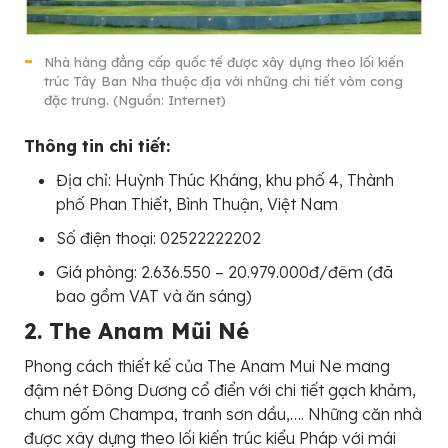
Nhà hàng đẳng cấp quốc tế được xây dựng theo lối kiến
trúc Tây Ban Nha thuộc địa với những chi tiết vòm cong
đặc trưng. (Nguồn: Internet)
Thông tin chi tiết:
Địa chỉ: Huỳnh Thúc Kháng, khu phố 4, Thành
phố Phan Thiết, Bình Thuận, Việt Nam
Số điện thoại: 02522222202
Giá phòng: 2.636.550 – 20.979.000đ/đêm (đã
bao gồm VAT và ăn sáng)
2. The Anam Mũi Né
Phong cách thiết kế của The Anam Mui Ne mang
đậm nét Đông Dương cổ điển với chi tiết gạch khảm,
chum gốm Champa, tranh sơn dầu,…. Những căn nhà
được xây dựng theo lối kiến trúc kiểu Pháp với mái