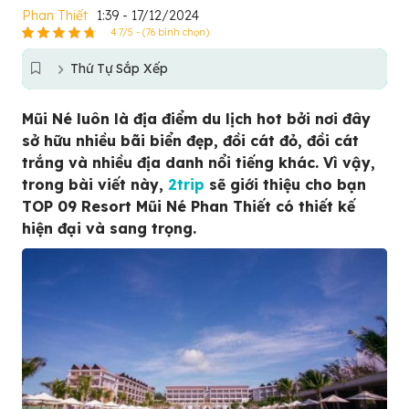
Phan Thiết
1:39 - 17/12/2024
4.7/5 - (76 bình chọn)
Thứ Tự Sắp Xếp
Mũi Né luôn là địa điểm du lịch hot bởi nơi đây
sở hữu nhiều bãi biển đẹp, đồi cát đỏ, đồi cát
trắng và nhiều địa danh nổi tiếng khác. Vì vậy,
trong bài viết này,
2trip
sẽ giới thiệu cho bạn
TOP 09 Resort Mũi Né Phan Thiết có thiết kế
hiện đại và sang trọng.