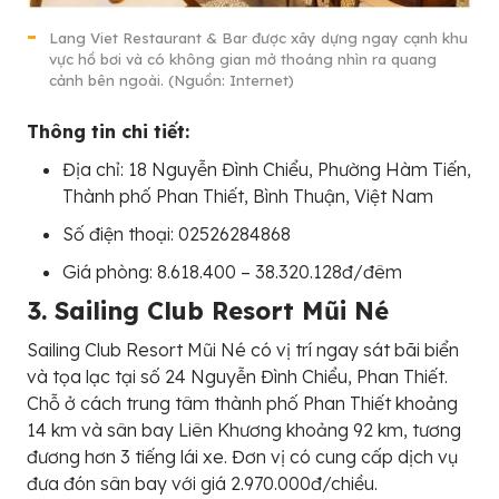
Lang Viet Restaurant & Bar được xây dựng ngay cạnh khu
vực hồ bơi và có không gian mở thoáng nhìn ra quang
cảnh bên ngoài. (Nguồn: Internet)
Thông tin chi tiết:
Địa chỉ: 18 Nguyễn Đình Chiểu, Phường Hàm Tiến,
Thành phố Phan Thiết, Bình Thuận, Việt Nam
Số điện thoại: 02526284868
Giá phòng: 8.618.400 – 38.320.128đ/đêm
3. Sailing Club Resort Mũi Né
Sailing Club Resort Mũi Né có vị trí ngay sát bãi biển
và tọa lạc tại số 24 Nguyễn Đình Chiểu, Phan Thiết.
Chỗ ở cách trung tâm thành phố Phan Thiết khoảng
14 km và sân bay Liên Khương khoảng 92 km, tương
đương hơn 3 tiếng lái xe. Đơn vị có cung cấp dịch vụ
đưa đón sân bay với giá 2.970.000đ/chiều.