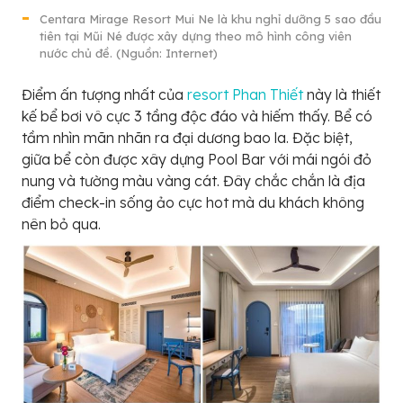
Centara Mirage Resort Mui Ne là khu nghỉ dưỡng 5 sao đầu
tiên tại Mũi Né được xây dựng theo mô hình công viên
nước chủ đề. (Nguồn: Internet)
Điểm ấn tượng nhất của
resort Phan Thiết
này là thiết
kế bể bơi vô cực 3 tầng độc đáo và hiếm thấy. Bể có
tầm nhìn mãn nhãn ra đại dương bao la. Đặc biệt,
giữa bể còn được xây dựng Pool Bar với mái ngói đỏ
nung và tường màu vàng cát. Đây chắc chắn là địa
điểm check-in sống ảo cực hot mà du khách không
nên bỏ qua.