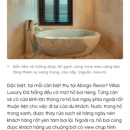
Bồn tắm và tường được lát gạch cùng tone màu càng làm
tăng thêm sự sang trọng, cao cấp. (nguồn: mia.vn)
Đặc biệt, tại mỗi căn biệt thự tại Abogo Resort Villas
Luxury Đà Nẵng đều có một hồ bơi riêng. Từng căn
sẽ có cửa kính lớn thông ra hồ bơi ngay phía ngoài rất
thuận tiện cho việc đi lại của du khách. Nước trong hồ
trong xanh, được thay rửa sạch sẽ hàng ngày nên
khách hàng rất yên tâm bơi lội. Ngoài ra, hồ bơi cũng
được khách hàng ưa chuộng bởi có view chụp hình