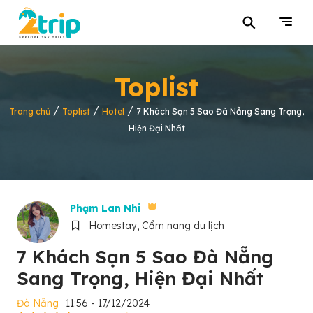
⚲
Toplist
/
/
/
Trang chủ
Toplist
Hotel
7 Khách Sạn 5 Sao Đà Nẵng Sang Trọng,
Hiện Đại Nhất
Phạm Lan Nhi
Homestay, Cẩm nang du lịch
7 Khách Sạn 5 Sao Đà Nẵng
Sang Trọng, Hiện Đại Nhất
Đà Nẵng
11:56 - 17/12/2024