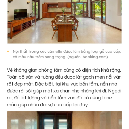
Nội thất trong các căn villa được làm bằng loại gỗ cao cấp,
có màu nâu trầm sang trọng. (nguồn: booking.com)
Về không gian phòng tắm cũng có diện tích khá rộng.
Toàn bộ sàn và tường đều được lát gạch men nổi vân
rất đẹp mắt. Đặc biệt, tại khu vực bồn tắm, nền nhà
được rải sỏi giúp mát xa chân nhẹ nhàng khi đi. Ngoài
ra, đá lát tường và bồn tắm vân đá có cùng tone
màu giúp nhân đôi sự cao cấp tại đây.