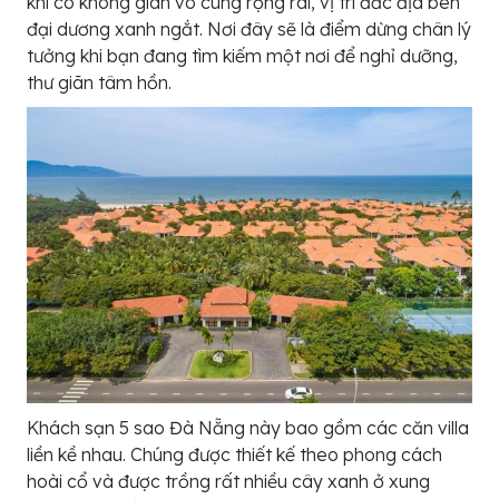
khi có không gian vô cùng rộng rãi, vị trí đắc địa bên
đại dương xanh ngắt. Nơi đây sẽ là điểm dừng chân lý
tưởng khi bạn đang tìm kiếm một nơi để nghỉ dưỡng,
thư giãn tâm hồn.
Khách sạn 5 sao Đà Nẵng này bao gồm các căn villa
liền kề nhau. Chúng được thiết kế theo phong cách
hoài cổ và được trồng rất nhiều cây xanh ở xung