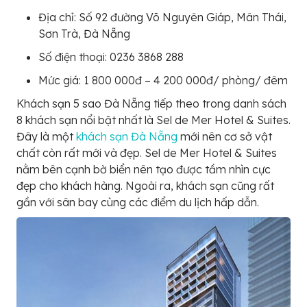
Địa chỉ: Số 92 đường Võ Nguyên Giáp, Mân Thái,
Sơn Trà, Đà Nẵng
Số điện thoại: 0236 3868 288
Mức giá: 1 800 000đ – 4 200 000đ/ phòng/ đêm
Khách sạn 5 sao Đà Nẵng tiếp theo trong danh sách
8 khách sạn nổi bật nhất là Sel de Mer Hotel & Suites.
Đây là một
khách sạn Đà Nẵng
mới nên cơ sở vật
chất còn rất mới và đẹp. Sel de Mer Hotel & Suites
nằm bên cạnh bờ biển nên tạo được tầm nhìn cực
đẹp cho khách hàng. Ngoài ra, khách sạn cũng rất
gần với sân bay cùng các điểm du lịch hấp dẫn.