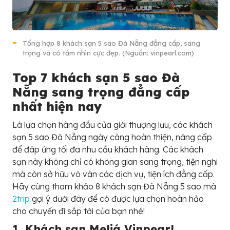
Tổng hợp 8 khách sạn 5 sao Đà Nẵng đẳng cấp, sang
trọng và có tầm nhìn cực đẹp. (Nguồn: vinpearl.com)
Top 7 khách sạn 5 sao Đà
Nẵng sang trọng đẳng cấp
nhất hiện nay
Là lựa chọn hàng đầu của giới thượng lưu, các khách
sạn 5 sao Đà Nẵng ngày càng hoàn thiện, nâng cấp
để đáp ứng tối đa nhu cầu khách hàng. Các khách
sạn này không chỉ có không gian sang trọng, tiện nghi
mà còn sở hữu vô vàn các dịch vụ, tiện ích đẳng cấp.
Hãy cùng tham khảo 8 khách sạn Đà Nẵng 5 sao mà
2trip
gợi ý dưới đây để có được lựa chọn hoàn hảo
cho chuyến đi sắp tới của bạn nhé!
1. Khách sạn Meliá Vinpearl