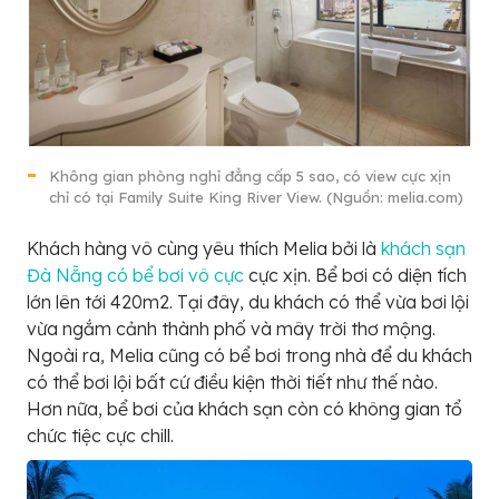
Không gian phòng nghỉ đẳng cấp 5 sao, có view cực xịn
chỉ có tại Family Suite King River View. (Nguồn: melia.com)
Khách hàng vô cùng yêu thích Melia bởi là
khách sạn
Đà Nẵng có bể bơi vô cực
cực xịn. Bể bơi có diện tích
lớn lên tới 420m2. Tại đây, du khách có thể vừa bơi lội
vừa ngắm cảnh thành phố và mây trời thơ mộng.
Ngoài ra, Melia cũng có bể bơi trong nhà để du khách
có thể bơi lội bất cứ điều kiện thời tiết như thế nào.
Hơn nữa, bể bơi của khách sạn còn có không gian tổ
chức tiệc cực chill.