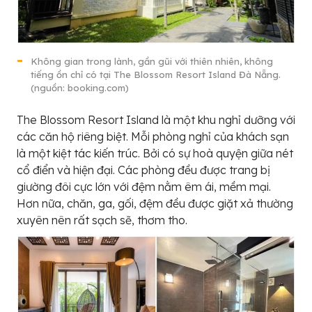
Không gian trong lành, gần gũi với thiên nhiên, không
tiếng ồn chỉ có tại The Blossom Resort Island Đà Nẵng.
(nguồn: booking.com)
The Blossom Resort Island là một khu nghỉ dưỡng với
các căn hộ riêng biệt. Mỗi phòng nghỉ của khách sạn
là một kiệt tác kiến trúc. Bởi có sự hoà quyện giữa nét
cổ điển và hiện đại. Các phòng đều được trang bị
giường đôi cực lớn với đệm nằm êm ái, mềm mại.
Hơn nữa, chăn, ga, gối, đệm đều được giặt xả thường
xuyên nên rất sạch sẽ, thơm tho.