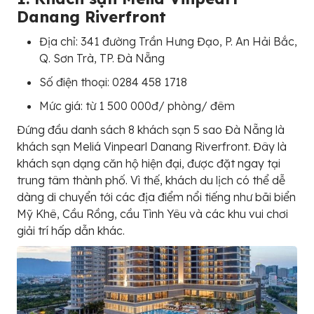
Danang Riverfront
Địa chỉ: 341 đường Trần Hưng Đạo, P. An Hải Bắc,
Q. Sơn Trà, TP. Đà Nẵng
Số điện thoại: 0284 458 1718
Mức giá: từ 1 500 000đ/ phòng/ đêm
Đứng đầu danh sách 8 khách sạn 5 sao Đà Nẵng là
khách sạn Meliá Vinpearl Danang Riverfront. Đây là
khách sạn dạng căn hộ hiện đại, được đặt ngay tại
trung tâm thành phố. Vì thế, khách du lịch có thể dễ
dàng di chuyển tới các địa điểm nổi tiếng như bãi biển
Mỹ Khê, Cầu Rồng, cầu Tình Yêu và các khu vui chơi
giải trí hấp dẫn khác.