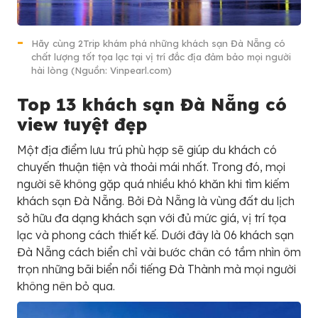
Hãy cùng 2Trip khám phá những khách sạn Đà Nẵng có
chất lượng tốt tọa lạc tại vị trí đắc địa đảm bảo mọi người
hài lòng (Nguồn: Vinpearl.com)
Top 13 khách sạn Đà Nẵng có
view tuyệt đẹp
Một địa điểm lưu trú phù hợp sẽ giúp du khách có
chuyến thuận tiện và thoải mái nhất. Trong đó, mọi
người sẽ không gặp quá nhiều khó khăn khi tìm kiếm
khách sạn Đà Nẵng. Bởi Đà Nẵng là vùng đất du lịch
sở hữu đa dạng khách sạn với đủ mức giá, vị trí tọa
lạc và phong cách thiết kế. Dưới đây là 06 khách sạn
Đà Nẵng cách biển chỉ vài bước chân có tầm nhìn ôm
trọn những bãi biển nổi tiếng Đà Thành mà mọi người
không nên bỏ qua.