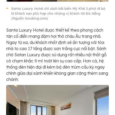
Santa Luxury Hotel chỉ cách bãi biển Mỹ Khê 2 phút đi bộ
là khách sạn phù hợp cho những vị khách tới Đà Nẵng
(Nguồn: booking.com)
Santa Luxury Hotel được thiết kế theo phong cách
tân cổ điển mang đậm hơi thở châu Âu trang nhã.
Ngay từ xa, du khách nhất định sẽ ấn tượng với tòa
nhà to cao 17 tầng được sơn trắng cực nổi bật. Sảnh
chờ Satan Luxury được sử dụng rất nhiều nội thất gỗ
có chạm khắc tỉ mỉ toát lên sự cao cấp. Hơn cả, hệ
thống đèn hiện đại đi kèm bộ đèn trùm cầu kỳ ngay
chính giữa đại sảnh khiến không gian càng thêm sang
chảnh.