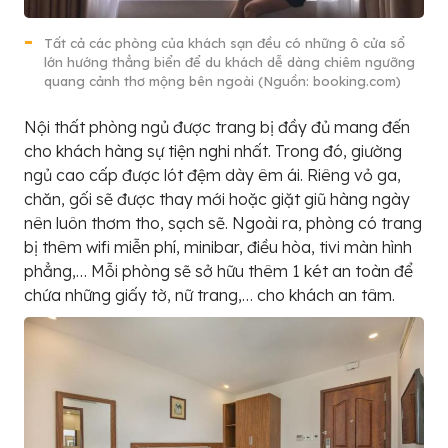
Tất cả các phòng của khách sạn đều có những ô cửa sổ
lớn hướng thẳng biển để du khách dễ dàng chiêm ngưỡng
quang cảnh thơ mộng bên ngoài (Nguồn: booking.com)
Nội thất phòng ngủ được trang bị đầy đủ mang đến
cho khách hàng sự tiện nghi nhất. Trong đó, giường
ngủ cao cấp được lót đệm dày êm ái. Riêng vỏ ga,
chăn, gối sẽ được thay mới hoặc giặt giũ hàng ngày
nên luôn thơm tho, sạch sẽ. Ngoài ra, phòng có trang
bị thêm wifi miễn phí, minibar, điều hòa, tivi màn hình
phẳng,… Mỗi phòng sẽ sở hữu thêm 1 két an toàn để
chứa những giấy tờ, nữ trang,… cho khách an tâm.