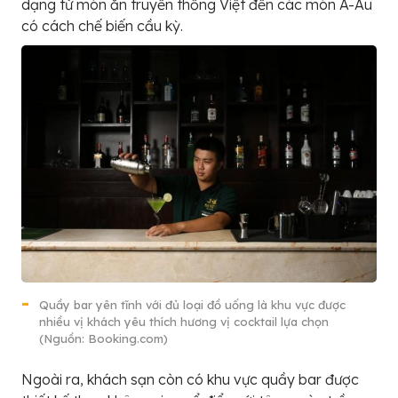
dạng từ món ăn truyền thống Việt đến các món Á-Âu
có cách chế biến cầu kỳ.
Quầy bar yên tĩnh với đủ loại đồ uống là khu vực được
nhiều vị khách yêu thích hương vị cocktail lựa chọn
(Nguồn: Booking.com)
Ngoài ra, khách sạn còn có khu vực quầy bar được