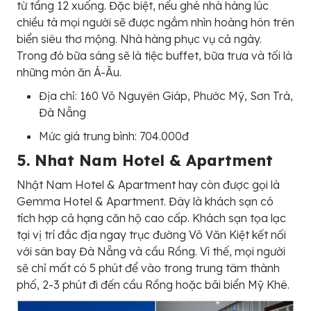
từ tầng 12 xuống. Đặc biệt, nếu ghé nhà hàng lúc
chiều tà mọi người sẽ được ngắm nhìn hoàng hôn trên
biển siêu thơ mộng. Nhà hàng phục vụ cả ngày.
Trong đó bữa sáng sẽ là tiệc buffet, bữa trưa và tối là
những món ăn Á-Âu.
Địa chỉ: 160 Võ Nguyên Giáp, Phước Mỹ, Sơn Trà,
Đà Nẵng
Mức giá trung bình: 704.000đ
5. Nhat Nam Hotel & Apartment
Nhật Nam Hotel & Apartment hay còn được gọi là
Gemma Hotel & Apartment. Đây là khách sạn có
tích hợp cả hạng căn hộ cao cấp. Khách sạn tọa lạc
tại vị trí đắc địa ngay trục đường Võ Văn Kiệt kết nối
với sân bay Đà Nẵng và cầu Rồng. Vì thế, mọi người
sẽ chỉ mất có 5 phút để vào trong trung tâm thành
phố, 2-3 phút đi đến cầu Rồng hoặc bãi biển Mỹ Khê.