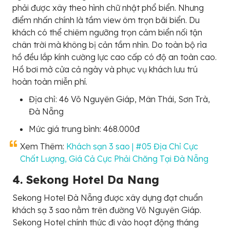
phải được xây theo hình chữ nhật phổ biển. Nhưng
điểm nhấn chính là tầm view ôm trọn bãi biển. Du
khách có thể chiêm ngưỡng trọn cảm biển nối tận
chân trời mà không bị cản tầm nhìn. Do toàn bộ rìa
hồ đều lắp kính cường lực cao cấp có độ an toàn cao.
Hồ bơi mở cửa cả ngày và phục vụ khách lưu trú
hoàn toàn miễn phí.
Địa chỉ: 46 Võ Nguyên Giáp, Mân Thái, Sơn Trà,
Đà Nẵng
Mức giá trung bình: 468.000đ
Xem Thêm:
Khách sạn 3 sao | #05 Địa Chỉ Cực
Chất Lượng, Giá Cả Cực Phải Chăng Tại Đà Nẵng
4. Sekong Hotel Da Nang
Sekong Hotel Đà Nẵng được xây dựng đạt chuẩn
khách sạ 3 sao nằm trên đường Võ Nguyên Giáp.
Sekong Hotel chính thức đi vào hoạt động tháng