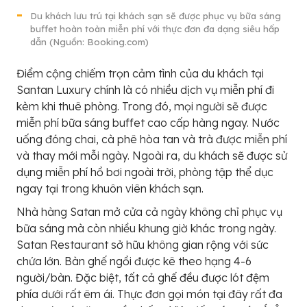
Du khách lưu trú tại khách sạn sẽ được phục vụ bữa sáng
buffet hoàn toàn miễn phí với thực đơn đa dạng siêu hấp
dẫn (Nguồn: Booking.com)
Điểm cộng chiếm trọn cảm tình của du khách tại
Santan Luxury chính là có nhiều dịch vụ miễn phí đi
kèm khi thuê phòng. Trong đó, mọi người sẽ được
miễn phí bữa sáng buffet cao cấp hàng ngay. Nước
uống đóng chai, cà phê hòa tan và trà được miễn phí
và thay mới mỗi ngày. Ngoài ra, du khách sẽ được sử
dụng miễn phí hồ bơi ngoài trời, phòng tập thể dục
ngay tại trong khuôn viên khách sạn.
Nhà hàng Satan mở cửa cả ngày không chỉ phục vụ
bữa sáng mà còn nhiều khung giờ khác trong ngày.
Satan Restaurant sở hữu không gian rộng với sức
chứa lớn. Bàn ghế ngồi được kê theo hạng 4-6
người/bàn. Đặc biệt, tất cả ghế đều được lót đệm
phía dưới rất êm ái. Thực đơn gọi món tại đây rất đa