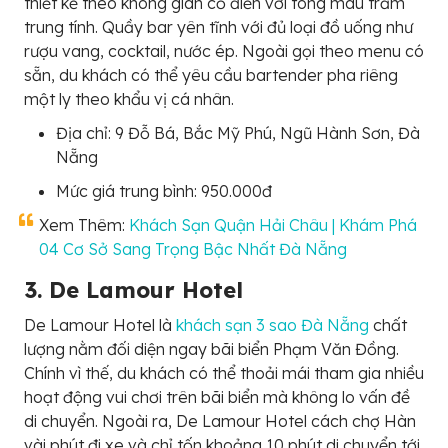
thiết kế theo không gian cổ điển với tông màu trầm
trung tính. Quầy bar yên tĩnh với đủ loại đồ uống như
rượu vang, cocktail, nước ép. Ngoài gọi theo menu có
sẵn, du khách có thể yêu cầu bartender pha riêng
một ly theo khẩu vị cá nhân.
Địa chỉ: 9 Đỗ Bá, Bắc Mỹ Phú, Ngũ Hành Sơn, Đà
Nẵng
Mức giá trung bình: 950.000đ
Xem Thêm:
Khách Sạn Quận Hải Châu | Khám Phá
04 Cơ Sở Sang Trọng Bậc Nhất Đà Nẵng
3. De Lamour Hotel
De Lamour Hotel là
khách sạn 3 sao Đà Nẵng
chất
lượng nằm đối diện ngay bãi biển Phạm Văn Đồng.
Chính vì thế, du khách có thể thoải mái tham gia nhiều
hoạt động vui chơi trên bãi biển mà không lo vấn đề
di chuyển. Ngoài ra, De Lamour Hotel cách chợ Hàn
vài phút đi xe và chỉ tốn khoảng 10 phút di chuyển tới