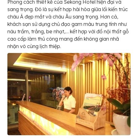
Phong cách thiết kế của Sekong Hotel hiện đại và
sang trọng. Đó là sự kết hợp hài hòa giữa lối kiến trúc
châu Á đẹp mắt và châu Âu sang trọng. Hơn cả,
khách sạn sử dụng chủ đạo gam màu trung tính như
nâu trầm, trắng, be nhạt,… kết hợp với đồ nội thất gỗ
cao cấp làm thủ công mang đến không gian nhã
nhặn vô cùng lịch thiệp.