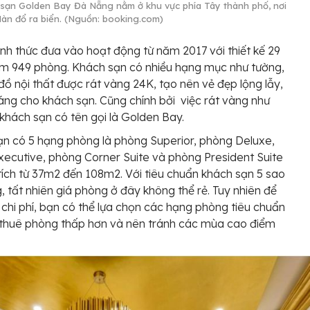
sạn Golden Bay Đà Nẵng nằm ở khu vực phía Tây thành phố, nơi
àn đổ ra biển. (Nguồn: booking.com)
nh thức đưa vào hoạt động từ năm 2017 với thiết kế 29
m 949 phòng. Khách sạn có nhiều hạng mục như tường,
 đồ nội thất được rát vàng 24K, tạo nên vẻ đẹp lộng lẫy,
ng cho khách sạn. Cũng chính bởi việc rát vàng như
khách sạn có tên gọi là Golden Bay.
n có 5 hạng phòng là phòng Superior, phòng Deluxe,
ecutive, phòng Corner Suite và phòng President Suite
 tích từ 37m2 đến 108m2. Với tiêu chuẩn khách sạn 5 sao
, tất nhiên giá phòng ở đây không thể rẻ. Tuy nhiên để
m chi phí, bạn có thể lựa chọn các hạng phòng tiêu chuẩn
 thuê phòng thấp hơn và nên tránh các mùa cao điểm