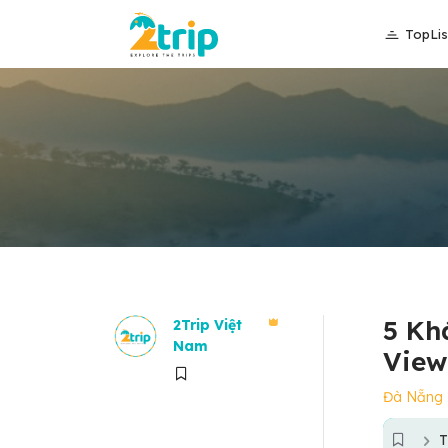
TopLis
5 Kh
2Trip Việt
Nam
View
Đà Nẵng
T