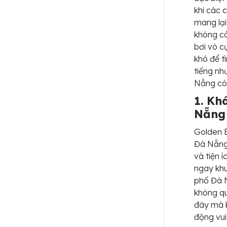
khi các 
mang lại
không có
bơi vô c
khó để t
tiếng nh
Nẵng có 
1. Kh
Nẵng
Golden B
Đà Nẵng
và tiện 
ngay khu
phố Đà 
không qu
đây mà k
động vui 