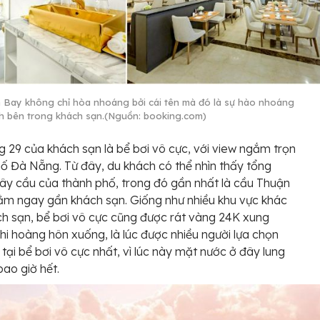
 Bay không chỉ hòa nhoáng bởi cái tên mà đó là sự hào nhoáng
nh bên trong khách sạn.(Nguồn: booking.com)
g 29 của khách sạn là bể bơi vô cực, với view ngắm trọn
ố Đà Nẵng. Từ đây, du khách có thể nhìn thấy tổng
ây cầu của thành phố, trong đó gần nhất là cầu Thuận
m ngay gần khách sạn. Giống như nhiều khu vực khác
h sạn, bể bơi vô cực cũng được rát vàng 24K xung
hi hoàng hôn xuống, là lúc được nhiều người lựa chọn
 tại bể bơi vô cực nhất, vì lúc này mặt nước ở đây lung
bao giờ hết.