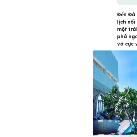
Đến Đà 
lịch nổi
một trả
phá nga
vô cực 