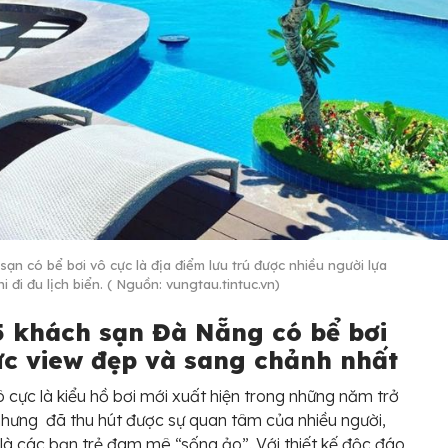
sạn có bể bơi vô cực là địa điểm lưu trú được nhiều người lựa
i đi đu lịch biển. ( Nguồn: vungtau.tintuc.vn)
5 khách sạn Đà Nẵng có bể bơi
ực view đẹp và sang chảnh nhất
ô cực là kiểu hồ bơi mới xuất hiện trong những năm trở
 nhưng đã thu hút được sự quan tâm của nhiều người,
 là các bạn trẻ đam mê “sống ảo”. Với thiết kế độc đáo