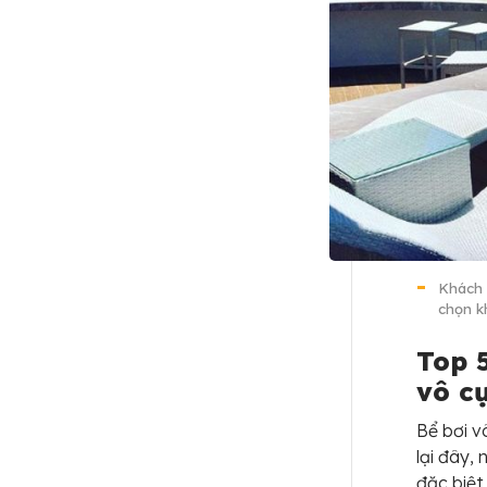
Khách 
chọn kh
Top 
vô c
Bể bơi v
lại đây,
đặc biệt