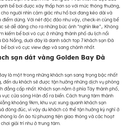
cạnh bể bơi được xây thấp hơn so với mức thông thường,
 cho người nhìn cảm giác như hồ bơi đang kéo dài và
 điểm dừng. Với nét độc đáo như vậy, check-in cùng bể
ực sẽ dễ dàng cho ra những bức ảnh “nghìn like”,. Không
ìm kiếm bể bơi vô cực ở những thành phố du lịch nổi
ư Đà Nẵng, dưới đây là danh sách top 7 khách sạn Đà
bể bơi vô cực view đẹp và sang chảnh nhất.
ách sạn dát vàng Golden Bay Đà
ay là một trong những khách sạn sang trọng bậc nhất
, đến du khách sẽ được tận hưởng những dịch vụ phòng
ích đẳng cấp nhất. Khách sạn nằm ở phía Tây thành phố,
 vực cửa sông Hàn đổ ra biển. Cách trung tâm thành
Nẵng khoảng 9km, khu vực xung quanh khách sạn
á đông đúc, vì vậy du khách có thể tận hưởng kỳ nghỉ ở
hông lo ồn ào từ phương tiện giao thông và các hoạt
chơi giải trí như ở trung tâm.