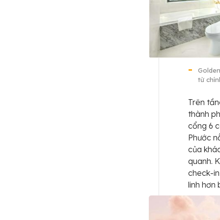
Golden
từ chí
Trên tần
thành ph
cổng 6 c
Phước nằ
của khác
quanh. K
check-in
linh hơn 