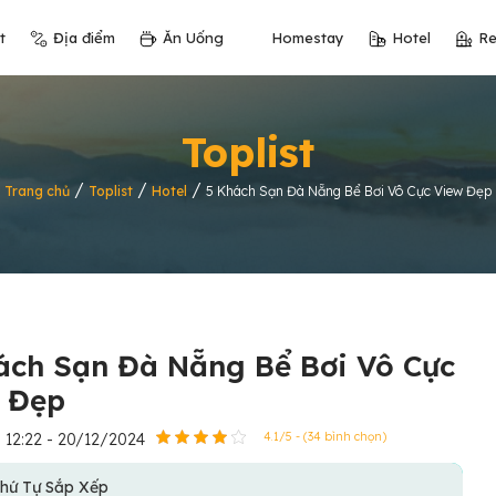
t
Địa điểm
Ăn Uống
Homestay
Hotel
Re
Toplist
/
/
/
Trang chủ
Toplist
Hotel
5 Khách Sạn Đà Nẵng Bể Bơi Vô Cực View Đẹp
ách Sạn Đà Nẵng Bể Bơi Vô Cực
 Đẹp
12:22 - 20/12/2024
4.1/5 - (34 bình chọn)
hứ Tự Sắp Xếp