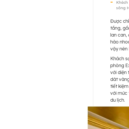
Khách 
sông H
Được chí
tầng, gồ
lan can,
hào nhoá
vậy nên 
Khách sạ
phòng Ex
với diện
dát vàng
tiết kiệ
với mức
du lịch.