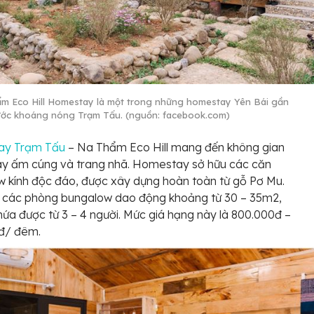
m Eco Hill Homestay là một trong những homestay Yên Bái gần
ước khoáng nóng Trạm Tấu. (nguồn: facebook.com)
ay Trạm Tấu
– Na Thẩm Eco Hill mang đến không gian
y ấm cúng và trang nhã. Homestay sở hữu các căn
 kính độc đáo, được xây dựng hoàn toàn từ gỗ Pơ Mu.
h các phòng bungalow dao động khoảng từ 30 – 35m2,
hứa được từ 3 – 4 người. Mức giá hạng này là 800.000đ –
đ/ đêm.