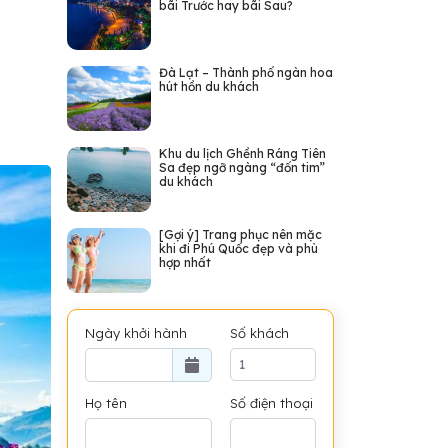
bãi Trước hay bãi Sau?
Đà Lạt – Thành phố ngàn hoa
hút hồn du khách
Khu du lịch Ghềnh Ráng Tiên
Sa đẹp ngỡ ngàng “đốn tim”
du khách
[Gợi ý] Trang phục nên mặc
khi đi Phú Quốc đẹp và phù
hợp nhất
Ngày khởi hành
Số khách
Họ tên
Số điện thoại