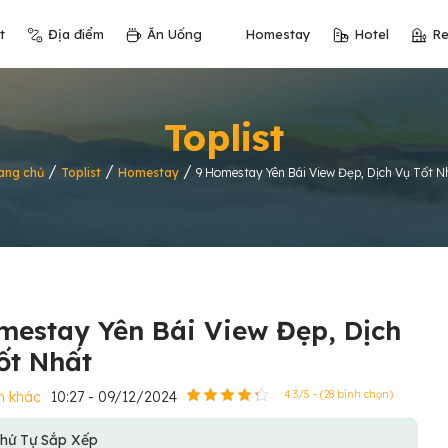
t
Địa điểm
Ăn Uống
Homestay
Hotel
Re
Toplist
/
/
/
ang chủ
Toplist
Homestay
9 Homestay Yên Bái View Đẹp, Dịch Vụ Tốt N
mestay Yên Bái View Đẹp, Dịch
ốt Nhất
h khác
10:27 - 09/12/2024
4.3/5 - (28 bình chọn)
hứ Tự Sắp Xếp