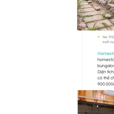
Na Thẩ
suối n
Homest
homesta
bungalow
Diện tíc
có thể c
900.000