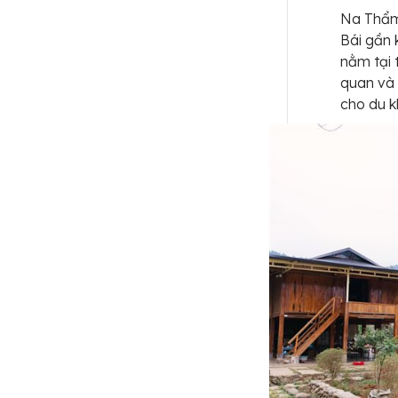
Na Thẩm
Bái gần 
nằm tại 
quan và
cho du k