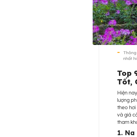
Thông 
nhất h
Top 
Tốt,
Hiện nay
lượng ph
theo hơi
và giá c
tham khả
1. Na