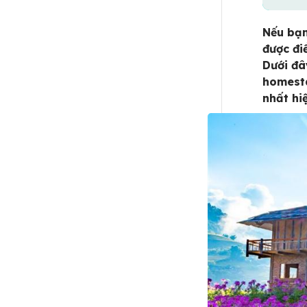
Nếu bạn
được đi
Dưới đâ
homesta
nhất hi