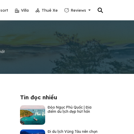
⚲
sort
Villa
Thuê Xe
Reviews
hất
Tin đọc nhiều
Đảo Ngọc Phú Quốc | Địa
điểm du lịch đẹp hút hồn
Đi du lịch Vũng Tàu nên chọn