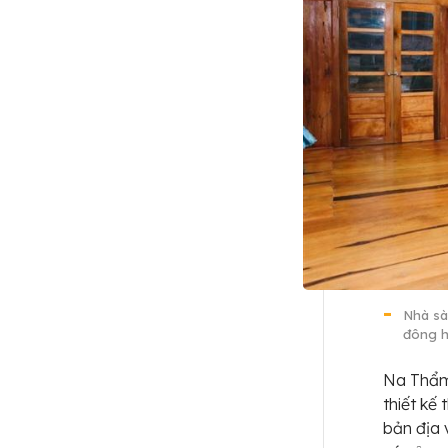
Nhà sà
đông h
Na Thẩm 
thiết kế
bản địa 