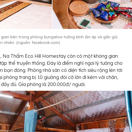
gian bên trong phòng bungalow tường kính ấm áp và gần gũi
iên nhiên. (nguồn: facebook.com)
a, Na Thẩm Eco Hill Homestay còn có một không gian
tập thể truyền thống. Đây là điểm nghỉ ngơi lý tưởng cho
 bạn đông. Phòng nhà sàn có diện tích siêu rộng lên tới
i phòng trang bị 10 giường đôi cỡ lớn đi kèm với chăn,
 đầy đủ. Gía phòng là 200.000đ/ người.