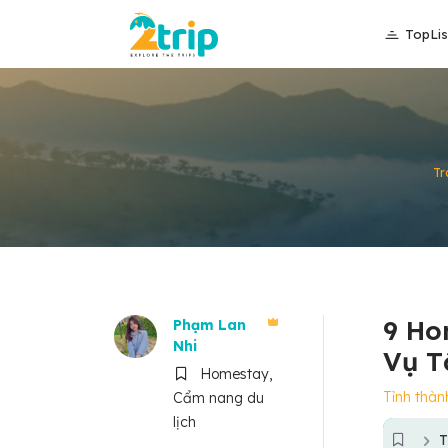
TopLis
Tr
9 Ho
Phạm Lan
Nhi
Vụ T
Homestay,
Tỉnh thàn
Cẩm nang du
lịch
T