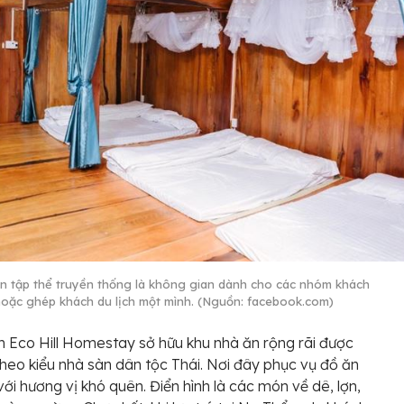
n tập thể truyền thống là không gian dành cho các nhóm khách
oặc ghép khách du lịch một mình. (Nguồn: facebook.com)
Eco Hill Homestay sở hữu khu nhà ăn rộng rãi được
 theo kiểu nhà sàn dân tộc Thái. Nơi đây phục vụ đồ ăn
với hương vị khó quên. Điển hình là các món về dê, lợn,