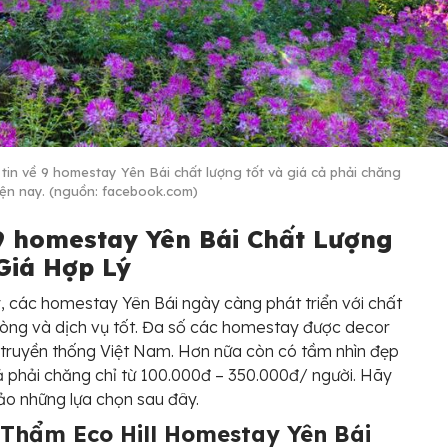
tin về 9 homestay Yên Bái chất lượng tốt và giá cả phải chăng
iện nay. (nguồn: facebook.com)
9 homestay Yên Bái Chất Lượng
 Giá Hợp Lý
, các homestay Yên Bái ngày càng phát triển với chất
òng và dịch vụ tốt. Đa số các homestay được decor
 truyền thống Việt Nam. Hơn nữa còn có tầm nhìn đẹp
ả phải chăng chỉ từ 100.000đ – 350.000đ/ người. Hãy
o những lựa chọn sau đây.
 Thẩm Eco Hill Homestay Yên Bái