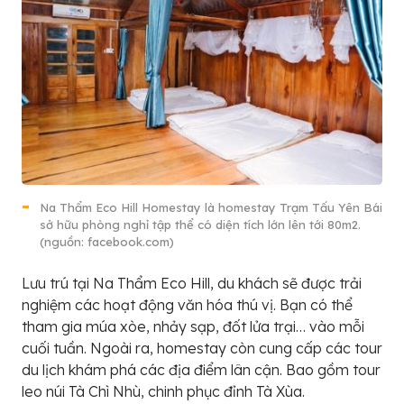
Na Thẩm Eco Hill Homestay là homestay Trạm Tấu Yên Bái
sở hữu phòng nghỉ tập thể có diện tích lớn lên tới 80m2.
(nguồn: facebook.com)
Lưu trú tại Na Thẩm Eco Hill, du khách sẽ được trải
nghiệm các hoạt động văn hóa thú vị. Bạn có thể
tham gia múa xòe, nhảy sạp, đốt lửa trại… vào mỗi
cuối tuần. Ngoài ra, homestay còn cung cấp các tour
du lịch khám phá các địa điểm lân cận. Bao gồm tour
leo núi Tà Chì Nhù, chinh phục đỉnh Tà Xùa.