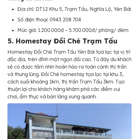
Địa chỉ: DT12 Khu 5, Trạm Tấu, Nghĩa Lộ, Yên Bái
Số điện thoại: 0943 208 704
Mức giá: 1.200.000đ – 5.700.000đ/ phòng/ đêm
5. Homestay Đồi Chè Trạm Tấu
Homestay Đồi Chè Trạm Tấu Yên Bái tọa lạc tại vị trí
đắc địa, trên đỉnh một ngọn đồi cao. Từ đây du khách
sẽ có được tầm nhìn hoàn hảo ra toàn cảnh thị trấn
và thung lũng. Đồi Chè homestay tọa lạc tại khu 3,
cách suối khoáng 1km, thị trấn Trạm Tấu 3km. Tạo
thuận lợi cho khách hàng khám phá các điểm vui
chơi, ẩm thực và bản làng xung quanh.