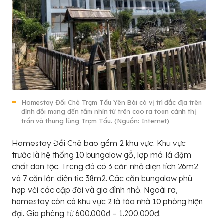
Homestay Đồi Chè Trạm Tấu Yên Bái có vị trí đắc địa trên
đỉnh đồi mang đến tầm nhìn từ trên cao ra toàn cảnh thị
trấn và thung lũng Trạm Tấu. (Nguồn: Internet)
Homestay Đồi Chè bao gồm 2 khu vực. Khu vực
trước là hệ thống 10 bungalow gỗ, lợp mái lá đậm
chất dân tộc. Trong đó có 3 căn nhỏ diện tích 26m2
và 7 căn lớn diện tịc 38m2. Các căn bungalow phù
hợp với các cặp đôi và gia đình nhỏ. Ngoài ra,
homestay còn có khu vực 2 là tòa nhà 10 phòng hiện
đại. Gía phòng từ 600.000đ – 1.200.000đ.