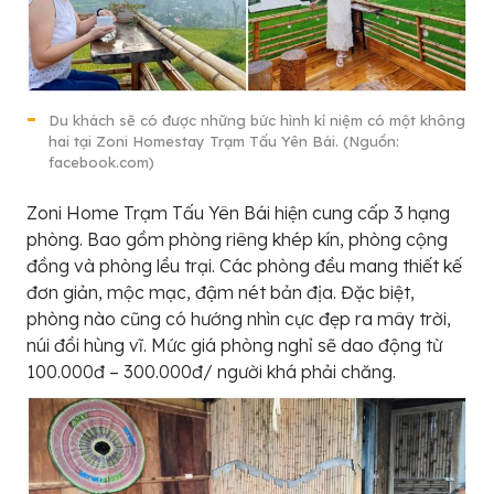
Du khách sẽ có được những bức hình kỉ niệm có một không
hai tại Zoni Homestay Trạm Tấu Yên Bái. (Nguồn:
facebook.com)
Zoni Home Trạm Tấu Yên Bái hiện cung cấp 3 hạng
phòng. Bao gồm phòng riêng khép kín, phòng cộng
đồng và phòng lều trại. Các phòng đều mang thiết kế
đơn giản, mộc mạc, đậm nét bản địa. Đặc biệt,
phòng nào cũng có hướng nhìn cực đẹp ra mây trời,
núi đồi hùng vĩ. Mức giá phòng nghỉ sẽ dao động từ
100.000đ – 300.000đ/ người khá phải chăng.