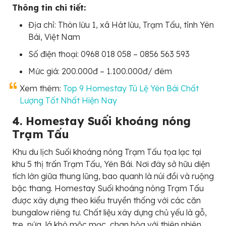
Thông tin chi tiết:
Địa chỉ: Thôn lừu 1, xã Hát lừu, Trạm Tấu, tỉnh Yên
Bái, Việt Nam
Số điện thoại: 0968 018 058 – 0856 563 593
Mức giá: 200.000đ – 1.100.000đ/ đêm
Xem thêm:
Top 9 Homestay Tú Lệ Yên Bái Chất
Lượng Tốt Nhất Hiện Nay
4. Homestay Suối khoáng nóng
Trạm Tấu
Khu du lịch Suối khoáng nóng Trạm Tấu tọa lạc tại
khu 5 thị trấn Trạm Tấu, Yên Bái. Nơi đây sở hữu diện
tích lớn giữa thung lũng, bao quanh là núi đồi và ruộng
bậc thang. Homestay Suối khoáng nóng Trạm Tấu
được xây dựng theo kiểu truyền thống với các căn
bungalow riêng tư. Chất liệu xây dựng chủ yếu là gỗ,
tre, nứa, lá khô mộc mạc, chan hòa với thiên nhiên.