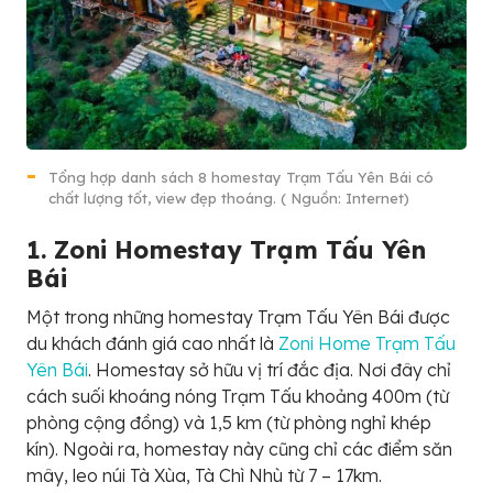
Tổng hợp danh sách 8 homestay Trạm Tấu Yên Bái có
chất lượng tốt, view đẹp thoáng. ( Nguồn: Internet)
1. Zoni Homestay Trạm Tấu Yên
Bái
Một trong những homestay Trạm Tấu Yên Bái được
du khách đánh giá cao nhất là
Zoni Home Trạm Tấu
Yên Bái
. Homestay sở hữu vị trí đắc địa. Nơi đây chỉ
cách suối khoáng nóng Trạm Tấu khoảng 400m (từ
phòng cộng đồng) và 1,5 km (từ phòng nghỉ khép
kín). Ngoài ra, homestay này cũng chỉ các điểm săn
mây, leo núi Tà Xùa, Tà Chì Nhù từ 7 – 17km.