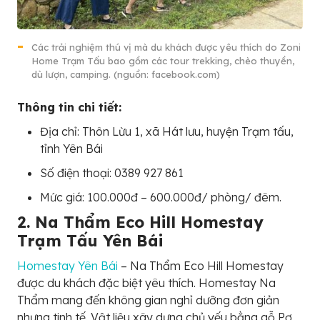
Các trải nghiệm thú vị mà du khách được yêu thích do Zoni
Home Trạm Tấu bao gồm các tour trekking, chèo thuyền,
dù lượn, camping. (nguồn: facebook.com)
Thông tin chi tiết:
Địa chỉ: Thôn Lừu 1, xã Hát lưu, huyện Trạm tấu,
tỉnh Yên Bái
Số điện thoại: 0389 927 861
Mức giá: 100.000đ – 600.000đ/ phòng/ đêm.
2. Na Thẩm Eco Hill Homestay
Trạm Tấu Yên Bái
Homestay Yên Bái
– Na Thẩm Eco Hill Homestay
được du khách đặc biệt yêu thích. Homestay Na
Thẩm mang đến không gian nghỉ dưỡng đơn giản
nhưng tinh tế. Vật liệu xây dựng chủ yếu bằng gỗ Pơ