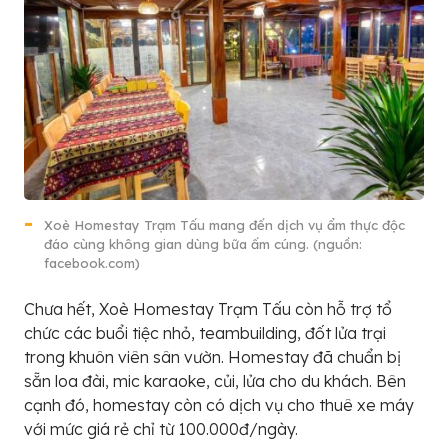
Xoè Homestay Trạm Tấu mang đến dịch vụ ẩm thực độc
đáo cùng không gian dùng bữa ấm cúng. (nguồn:
facebook.com)
Chưa hết, Xoè Homestay Trạm Tấu còn hỗ trợ tổ
chức các buổi tiệc nhỏ, teambuilding, đốt lửa trại
trong khuôn viên sân vườn. Homestay đã chuẩn bị
sẵn loa đài, mic karaoke, củi, lửa cho du khách. Bên
cạnh đó, homestay còn có dịch vụ cho thuê xe máy
với mức giá rẻ chỉ từ 100.000đ/ngày.