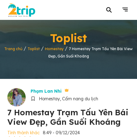
⚲
Toplist
/
/
/
Trang chủ
Toplist
Homestay
7 Homestay Trạm Tấu Yên Bái View
Đẹp, Gần Suối Khoáng
Phạm Lan Nhi
Homestay, Cẩm nang du lịch
7 Homestay Trạm Tấu Yên Bái
View Đẹp, Gần Suối Khoáng
Tỉnh thành khác
8:49 - 09/12/2024