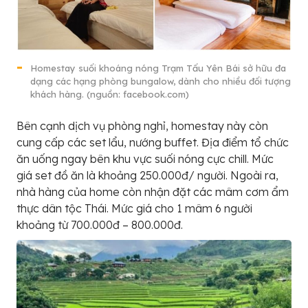
Homestay suối khoáng nóng Trạm Tấu Yên Bái sở hữu đa
dạng các hạng phòng bungalow, dành cho nhiều đối tượng
khách hàng. (nguồn: facebook.com)
Bên cạnh dịch vụ phòng nghỉ, homestay này còn
cung cấp các set lẩu, nướng buffet. Địa điểm tổ chức
ăn uống ngay bên khu vực suối nóng cực chill. Mức
giá set đồ ăn là khoảng 250.000đ/ người. Ngoài ra,
nhà hàng của home còn nhận đặt các mâm cơm ẩm
thực dân tộc Thái. Mức giá cho 1 mâm 6 người
khoảng từ 700.000đ – 800.000đ.