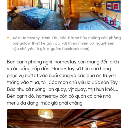
Xòe Homestay Trạm Tấu Yên Bái sở hữu những căn phòng
bungalow thiết kế gần gũi với thiên nhiên với nguyheen
liệu chủ yếu là gỗ. (nguồn: facebook.com)
Bên cạnh phòng nghỉ, homestay còn mang đến dịch
vụ ăn uống hấp dẫn. Homestay sở hữu nhà hàng
phục vụ buffet vào buổi sáng và các bữa ăn truyền
thống vào trưa, tối. Các món chủ yếu là đặc sản Tây
Bắc như cá nướng, lợn quay, vịt quay, thịt hun khói,…
Bên cạnh đó, homestay còn có quán cà phê nhỏ
menu đa dạng, mức giá phải chăng.