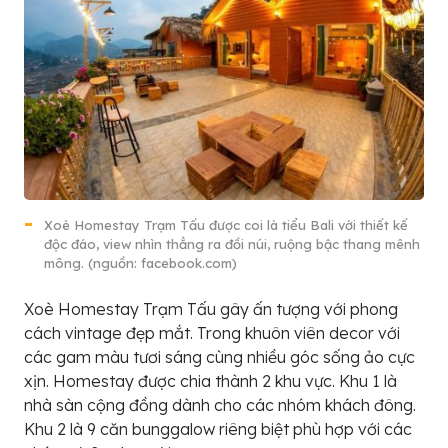
Xoè Homestay Trạm Tấu được coi là tiểu Bali với thiết kế
độc đáo, view nhìn thẳng ra đồi núi, ruộng bậc thang mênh
mông. (nguồn: facebook.com)
Xoè Homestay Trạm Tấu gây ấn tượng với phong
cách vintage đẹp mắt. Trong khuôn viên decor với
các gam màu tươi sáng cùng nhiều góc sống ảo cực
xịn. Homestay được chia thành 2 khu vực. Khu 1 là
nhà sàn cộng đồng dành cho các nhóm khách đông.
Khu 2 là 9 căn bunggalow riêng biệt phù hợp với các