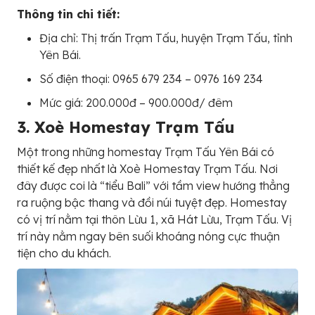
Thông tin chi tiết:
Địa chỉ: Thị trấn Trạm Tấu, huyện Trạm Tấu, tỉnh
Yên Bái.
Số điện thoại: 0965 679 234 – 0976 169 234
Mức giá: 200.000đ – 900.000đ/ đêm
3. Xoè Homestay Trạm Tấu
Một trong những homestay Trạm Tấu Yên Bái có
thiết kế đẹp nhất là Xoè Homestay Trạm Tấu. Nơi
đây được coi là “tiểu Bali” với tầm view hướng thẳng
ra ruộng bậc thang và đồi núi tuyệt đẹp. Homestay
có vị trí nằm tại thôn Lừu 1, xã Hát Lừu, Trạm Tấu. Vị
trí này nằm ngay bên suối khoáng nóng cực thuận
tiện cho du khách.