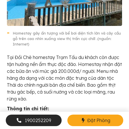
Homestay gây ấn tượng với bể bơi diện tích lớn và cây cầu
gỗ trên cao nhìn xuống view thị trấn cực chill .(nguồn:
Internet)
Tại Đồi Chè homestay Trạm Tấu du khách còn được
tận hưởng nền ẩm thực độc đáo. Homestay nhận đặt
các bữa ăn với mức giá 200.000đ/ người. Menu nhà
hàng đa dạng với các món đặc trưng của dân tộc
Thái do chính người bản địa chế biến. Bao gồm thịt
trâu gác bếp, cá suối nướng và các loại măng, rau
rừng xào.
Thông tin chi tiết:
Địa chỉ: Khu 3, Huyện Trạm Tấu, Thị Trấn, TT.
1900252209
Đặt Phòng
Trạm Tấu, Trạm Tấu, Yên Bái, Vietnam