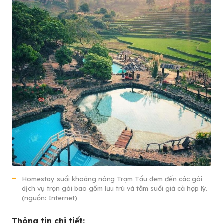
Homestay suối khoáng nóng Trạm Tấu đem đến các gói
dịch vụ trọn gói bao gồm lưu trú và tắm suối giá cả hợp lý.
(nguồn: Internet)
Thông tin chi tiết: