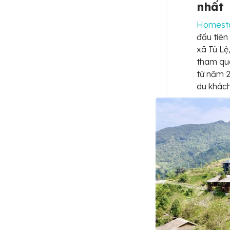
nhất
Homesta
đầu tiên
xã Tú Lệ
tham qua
từ năm 2
du khách