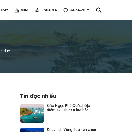
⚲
sort
Villa
Thuê Xe
Reviews
ện Nay
Tin đọc nhiều
Đảo Ngọc Phú Quốc | Địa
điểm du lịch đẹp hút hồn
Đi du lịch Vũng Tàu nên chọn