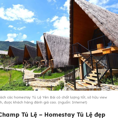
ách các homestay Tú Lệ Yên Bái có chất lượng tốt, sở hữu view
nh, được khách hàng đánh giá cao. (nguồn: Internet)
 Champ Tú Lệ – Homestay Tú Lệ đẹp