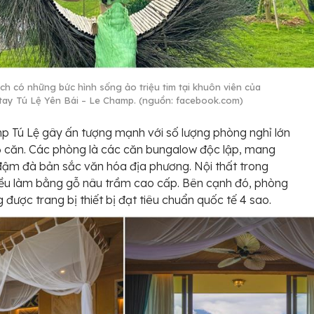
ch có những bức hình sống ảo triệu tim tại khuôn viên của
ay Tú Lệ Yên Bái – Le Champ. (nguồn: facebook.com)
 Tú Lệ gây ấn tượng mạnh với số lượng phòng nghỉ lớn
96 căn. Các phòng là các căn bungalow độc lập, mang
 đậm đà bản sắc văn hóa địa phương. Nội thất trong
ều làm bằng gỗ nâu trầm cao cấp. Bên cạnh đó, phòng
 được trang bị thiết bị đạt tiêu chuẩn quốc tế 4 sao.