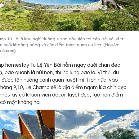
p Tú Lệ là khu nghỉ dưỡng 4 sao đầu tiên tại Yên Bái với vị trí
n suối khoáng nóng và các điểm tham quan du lịch. (Nguồn:
ok.com)
p homestay Tú Lệ Yên Bái nằm ngay dưới chân đèo
, bao quanh là núi non, thung lũng bao la. Vì thế, du
 được tận hưởng cảnh quan tuyệt mĩ. Hơn nữa, vào
háng 9,10, Le Champ sẽ là địa điểm ngắm lúa chín đẹp
mestay có khuôn viên decor tuyệt đẹp, tạo nên điểm
có một không hai.