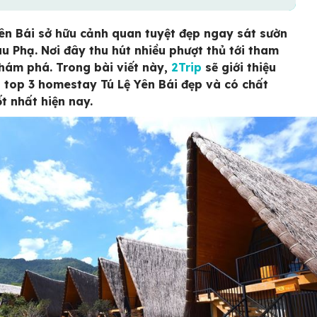
Yên Bái sở hữu cảnh quan tuyệt đẹp ngay sát sườn
u Phạ. Nơi đây thu hút nhiều phượt thủ tới tham
hám phá. Trong bài viết này,
2Trip
sẽ giới thiệu
 top 3 homestay Tú Lệ Yên Bái đẹp và có chất
ốt nhất hiện nay.