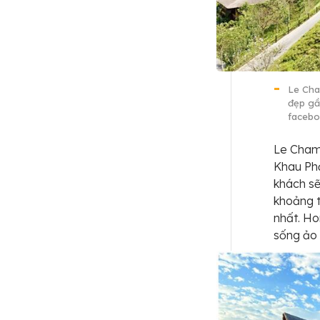
Le Cham
đẹp gầ
facebo
Le Cham
Khau Phạ
khách sẽ
khoảng t
nhất. Ho
sống ảo 