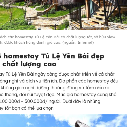
ách các homestay Tú Lệ Yên Bái có chất lượng tốt, sở hữu view
nh, được khách hàng đánh giá cao. (nguồn: Internet)
3 homestay Tú Lệ Yên Bái đẹp
, chất lượng cao
 Tú Lệ Yên Bái ngày càng được phát triển về cả chất
òng nghỉ và dịch vụ tiện ích. Đa phần các homestay đều
 không gian nghỉ dưỡng thoáng đãng và tầm nhìn ra
c thang, đồi núi tuyệt đẹp. Mức giá homestay cũng khá
ừ 100.000đ – 300.000đ/ người. Dưới đây là những
 tốt bạn có thể lựa chọn.