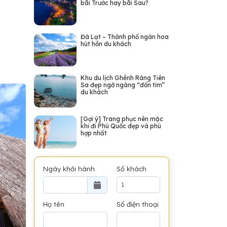
bãi Trước hay bãi Sau?
Đà Lạt – Thành phố ngàn hoa
hút hồn du khách
Khu du lịch Ghềnh Ráng Tiên
Sa đẹp ngỡ ngàng “đốn tim”
du khách
[Gợi ý] Trang phục nên mặc
khi đi Phú Quốc đẹp và phù
hợp nhất
Ngày khởi hành
Số khách
Họ tên
Số điện thoại