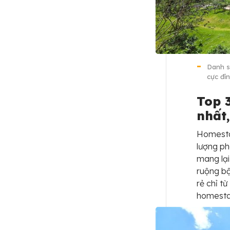
Danh s
cực đỉ
Top 
nhất
Homestay
lượng ph
mang lại
ruộng bậ
rẻ chỉ t
homestay