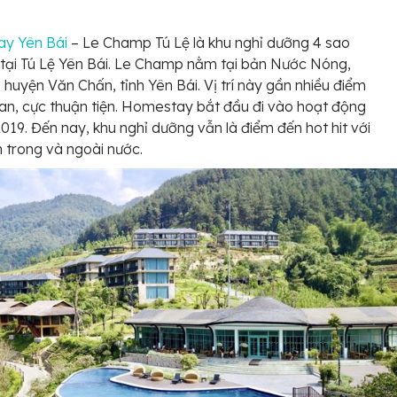
y Yên Bái
– Le Champ Tú Lệ là khu nghỉ dưỡng 4 sao
 tại Tú Lệ Yên Bái. Le Champ nằm tại bản Nước Nóng,
, huyện Văn Chấn, tỉnh Yên Bái. Vị trí này gần nhiều điểm
n, cực thuận tiện. Homestay bắt đầu đi vào hoạt động
019. Đến nay, khu nghỉ dưỡng vẫn là điểm đến hot hit với
 trong và ngoài nước.