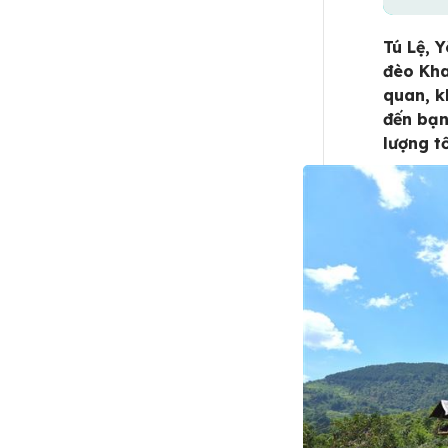
Tú Lệ, 
đèo Kha
quan, k
đến bạn
lượng t