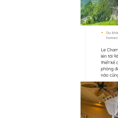
Du khá
homest
Le Champ
lên tới 
thiết kế
phòng đ
nào cũng