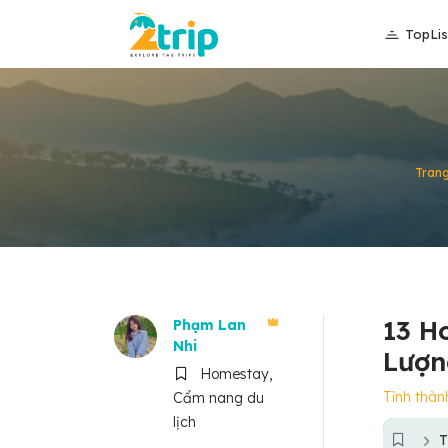
TopLis
Trang
13 H
Phạm Lan
Nhi
Lượn
Homestay,
Tỉnh thàn
Cẩm nang du
lịch
T