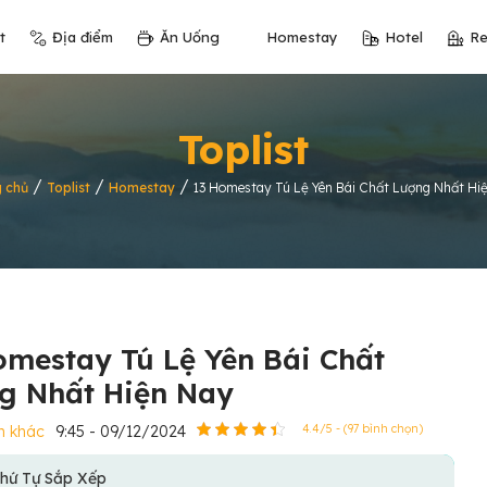
t
Địa điểm
Ăn Uống
Homestay
Hotel
Re
Toplist
/
/
/
 chủ
Toplist
Homestay
13 Homestay Tú Lệ Yên Bái Chất Lượng Nhất Hi
omestay Tú Lệ Yên Bái Chất
g Nhất Hiện Nay
h khác
9:45 - 09/12/2024
4.4/5 - (97 bình chọn)
hứ Tự Sắp Xếp