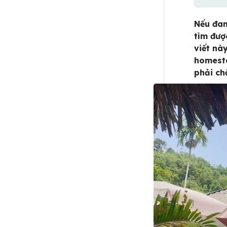
Nếu đan
tìm đượ
viết này
homesta
phải ch