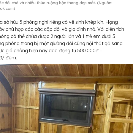
các đồi chè và nhiều thửa ruộng bậc thang đẹp mắt. (Nguồn:
ok.com)
 sở hữu 5 phòng nghỉ riêng có vệ sinh khép kín. Hạng
y phù hợp các các cặp đôi và gia đình nhỏ. Với diện tích
òng có thể chứa được 2 người lớn và 1 trẻ em dưới 5
ong phòng trang bị một giường đôi cùng nội thất gỗ sang
ức giá phòng hiện nay dao động từ 500.000đ –
đ/ đêm.