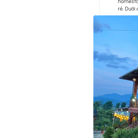
homesta
rẻ. Dưới