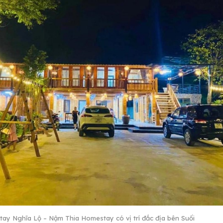
ay Nghĩa Lộ – Nậm Thia Homestay có vị trí đắc địa bên Suối