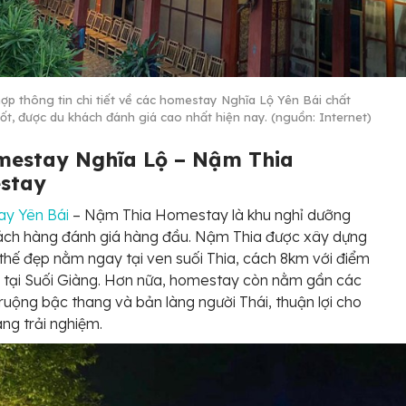
ợp thông tin chi tiết về các homestay Nghĩa Lộ Yên Bái chất
tốt, được du khách đánh giá cao nhất hiện nay. (nguồn: Internet)
mestay Nghĩa Lộ – Nậm Thia
stay
y Yên Bái
– Nậm Thia Homestay là khu nghỉ dưỡng
ách hàng đánh giá hàng đầu. Nậm Thia được xây dựng
 thế đẹp nằm ngay tại ven suối Thia, cách 8km với điểm
 tại Suối Giàng. Hơn nữa, homestay còn nằm gần các
 ruộng bậc thang và bản làng người Thái, thuận lợi cho
ng trải nghiệm.