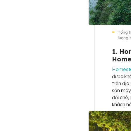
Tổng h
lượng 
1. Ho
Home
Homesta
được kh
trên địa
săn mây
đồi chè,
khách hà