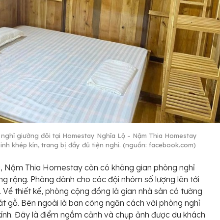
nghỉ giường đôi tại Homestay Nghĩa Lộ – Nậm Thia Homestay
sinh khép kín, trang bị đầy đủ tiện nghi. (nguồn: facebook.com)
a, Nậm Thia Homestay còn có không gian phòng nghỉ
g rộng. Phòng dành cho các đội nhóm số lượng lên tới
. Về thiết kế, phòng cộng đồng là gian nhà sàn có tường
lát gỗ. Bên ngoài là ban công ngăn cách với phòng nghỉ
kính. Đây là điểm ngắm cảnh và chụp ảnh được du khách