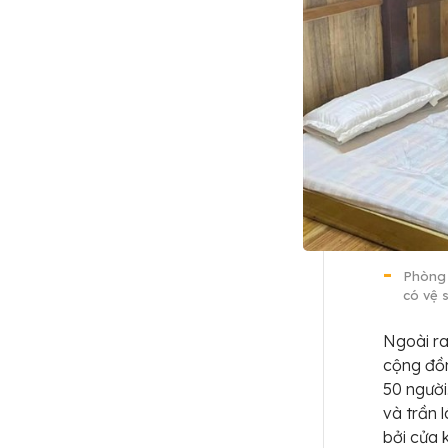
Phòng 
có vệ 
Ngoài r
cộng đồn
50 người
và trần 
bởi cửa 