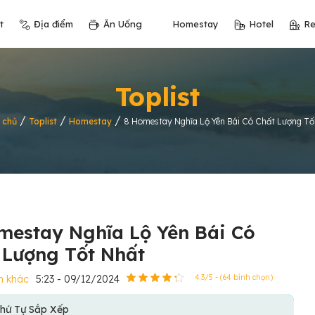
t
Địa điểm
Ăn Uống
Homestay
Hotel
Re
Toplist
/
/
/
 chủ
Toplist
Homestay
8 Homestay Nghĩa Lộ Yên Bái Có Chất Lượng Tố
mestay Nghĩa Lộ Yên Bái Có
 Lượng Tốt Nhất
h khác
5:23 - 09/12/2024
4.3/5 - (64 bình chọn)
hứ Tự Sắp Xếp