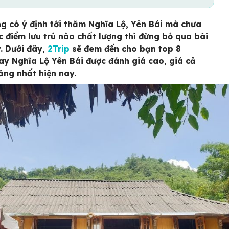
g có ý định tới thăm Nghĩa Lộ, Yên Bái mà chưa
c điểm lưu trú nào chất lượng thì đừng bỏ qua bài
. Dưới đây,
2Trip
sẽ đem đến cho bạn top 8
y Nghĩa Lộ Yên Bái được đánh giá cao, giá cả
ăng nhất hiện nay.