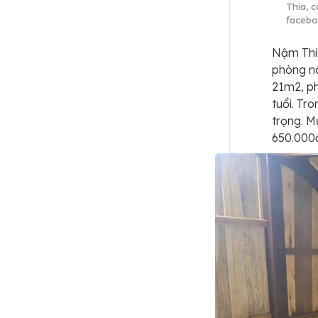
Thia, 
facebo
Nậm Thia
phòng nà
21m2, ph
tuổi. Tr
trọng. M
650.000