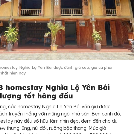
homestay Nghĩa Lộ Yên Bái được đánh giá cao, giá cả phải
nhất hiện nay.
8 homestay Nghĩa Lộ Yên Bái
 lượng tốt hàng đầu
ng, các homestay Nghĩa Lộ Yên Bái vẫn giữ được
ch truyền thống với những ngôi nhà sàn. Bên cạnh đó,
estay này đều sở hữu tầm nhìn đẹp, đem đến cho du
ew thung lũng, núi đồi, ruộng bậc thang. Mức giá