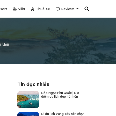
⚲
sort
Villa
Thuê Xe
Reviews
t Nhất
Tin đọc nhiều
Đảo Ngọc Phú Quốc | Địa
điểm du lịch đẹp hút hồn
Đi du lịch Vũng Tàu nên chọn