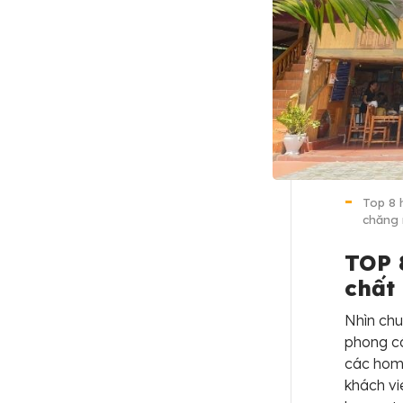
Top 8 
chăng 
TOP 
chất
Nhìn chu
phong cá
các hom
khách vi