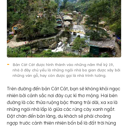
Bản Cát Cát được hình thành vào những năm thế kỷ 19,
nhà ở đây chủ yếu là những ngôi nhà ba gian được xây bởi
những ván gỗ, hay còn được gọi là nhà trình tường.
Trên đường đến bản Cát Cát, bạn sẽ không khỏi ngạc
nhiên bởi cảnh sắc nơi đây cực kì thơ mộng. Hai bên
đường là các thửa ruộng bậc thang trải dài, xa xa là
những ngôi nhà lấp ló giữa các rừng cây xanh ngắt.
Đặt chân đến bản làng, du khách sẽ phải choáng
ngợp trước cảnh thiên nhiên bốn bề là đất trời hùng