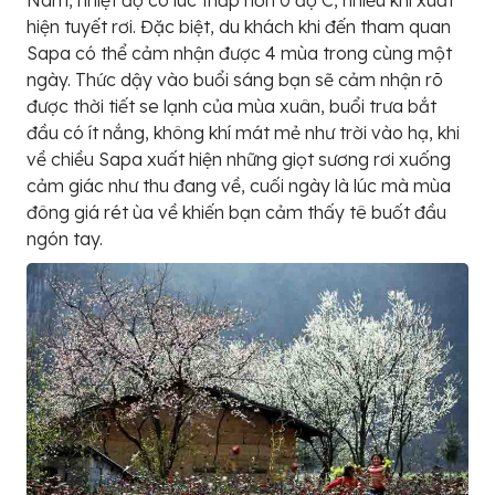
hiện tuyết rơi. Đặc biệt, du khách khi đến tham quan
Sapa có thể cảm nhận được 4 mùa trong cùng một
ngày. Thức dậy vào buổi sáng bạn sẽ cảm nhận rõ
được thời tiết se lạnh của mùa xuân, buổi trưa bắt
đầu có ít nắng, không khí mát mẻ như trời vào hạ, khi
về chiều Sapa xuất hiện những giọt sương rơi xuống
cảm giác như thu đang về, cuối ngày là lúc mà mùa
đông giá rét ùa về khiến bạn cảm thấy tê buốt đầu
ngón tay.