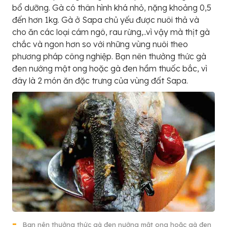
bổ dưỡng. Gà có thân hình khá nhỏ, nặng khoảng 0,5
đến hơn 1kg. Gà ở Sapa chủ yếu được nuôi thả và
cho ăn các loại cám ngô, rau rừng,..vì vậy mà thịt gà
chắc và ngon hơn so với những vùng nuôi theo
phương pháp công nghiệp. Bạn nên thưởng thức gà
đen nướng mật ong hoặc gà đen hầm thuốc bắc, vì
đây là 2 món ăn đặc trưng của vùng đất Sapa.
Bạn nên thưởng thức gà đen nướng mật ong hoặc gà đen