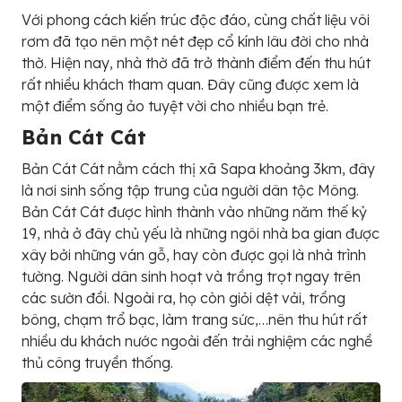
Với phong cách kiến trúc độc đáo, cùng chất liệu vôi
rơm đã tạo nên một nét đẹp cổ kính lâu đời cho nhà
thờ. Hiện nay, nhà thờ đã trở thành điểm đến thu hút
rất nhiều khách tham quan. Đây cũng được xem là
một điểm sống ảo tuyệt vời cho nhiều bạn trẻ.
Bản Cát Cát
Bản Cát Cát nằm cách thị xã Sapa khoảng 3km, đây
là nơi sinh sống tập trung của người dân tộc Mông.
Bản Cát Cát được hình thành vào những năm thế kỷ
19, nhà ở đây chủ yếu là những ngôi nhà ba gian được
xây bởi những ván gỗ, hay còn được gọi là nhà trình
tường. Người dân sinh hoạt và trồng trọt ngay trên
các sườn đồi. Ngoài ra, họ còn giỏi dệt vải, trồng
bông, chạm trổ bạc, làm trang sức,…nên thu hút rất
nhiều du khách nước ngoài đến trải nghiệm các nghề
thủ công truyền thống.