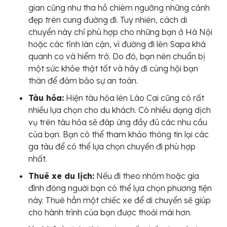
gian cũng như tha hồ chiêm ngưỡng những cảnh
đẹp trên cung đường đi. Tuy nhiên, cách di
chuyển này chỉ phù hợp cho những bạn ở Hà Nội
hoặc các tỉnh lân cận, vì đường đi lên Sapa khá
quanh co và hiểm trở. Do đó, bạn nên chuẩn bị
một sức khỏe thật tốt và hãy đi cùng hội bạn
thân để đảm bảo sự an toàn.
Tàu hỏa:
Hiện tàu hỏa lên Lào Cai cũng có rất
nhiều lựa chọn cho du khách. Có nhiều dạng dịch
vụ trên tàu hỏa sẽ đáp ứng đầy đủ các nhu cầu
của bạn. Bạn có thể tham khảo thông tin lại các
ga tàu để có thể lựa chọn chuyến đi phù hợp
nhất.
Thuê xe du lịch:
Nếu đi theo nhóm hoặc gia
đình đông người bạn có thể lựa chọn phương tiện
này. Thuê hẳn một chiếc xe để di chuyển sẽ giúp
cho hành trình của bạn được thoải mái hơn.