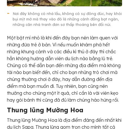
Nơi đây không có nhà lầu, không có sự đông đúc, hay khói
bụi mịt mờ mà thay vào đó là những cánh đồng bạt ngàn,
những căn nhà tranh đơn sơ thấp thoáng bên đồi núi.
Một bật mí nhỏ là khi đến đây bạn nên làm quen với
những đứa trẻ ở bản. Vì nếu muốn khám phá hết
những khung cảnh và các điều kì thú ở đây thì chắc
hẳn không hướng dẫn viên du lịch nào bằng lũ trẻ.
Chúng có thể dẫn bạn đến những địa điểm mà không
tài nào bạn biết đến, chỉ cho bạn những trò chơi mà
chúng thường chơi ở đây, hay dẫn đường đến địa
điểm mà bạn muốn đi. Tuy nhiên, bạn cũng nên
thưởng cho chúng một ít quà, chỉ cần là vài viên kẹo
hay gói bánh thì cũng đã đủ làm chúng hào hứng rồi.
Thung lũng Mường Hoa
Thung lũng Mường Hoa là địa điểm đáng đến nhất khi
du lịch Sapa. Thung lũng gom trọn cho mình tất cả