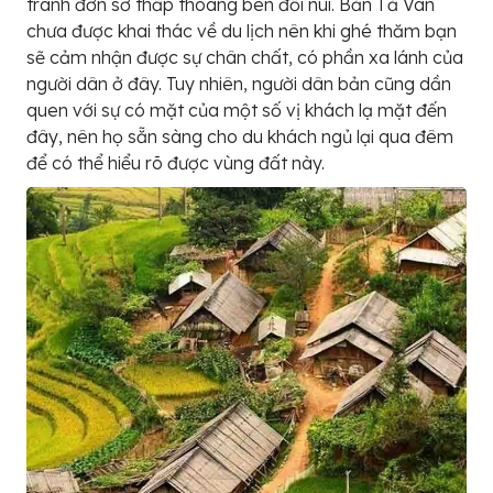
tranh đơn sơ thấp thoáng bên đồi núi. Bản Tả Van
chưa được khai thác về du lịch nên khi ghé thăm bạn
sẽ cảm nhận được sự chân chất, có phần xa lánh của
người dân ở đây. Tuy nhiên, người dân bản cũng dần
quen với sự có mặt của một số vị khách lạ mặt đến
đây, nên họ sẵn sàng cho du khách ngủ lại qua đêm
để có thể hiểu rõ được vùng đất này.