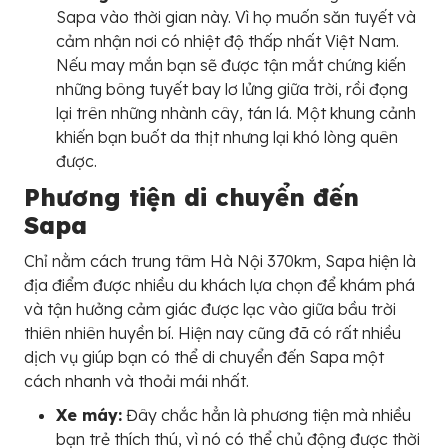
Sapa vào thời gian này. Vì họ muốn săn tuyết và
cảm nhận nơi có nhiệt độ thấp nhất Việt Nam.
Nếu may mắn bạn sẽ được tận mắt chứng kiến
những bông tuyết bay lơ lửng giữa trời, rồi đọng
lại trên những nhành cây, tán lá. Một khung cảnh
khiến bạn buốt da thịt nhưng lại khó lòng quên
được.
Phương tiện di chuyển đến
Sapa
Chỉ nằm cách trung tâm Hà Nội 370km, Sapa hiện là
địa điểm được nhiều du khách lựa chọn để khám phá
và tận hưởng cảm giác được lạc vào giữa bầu trời
thiên nhiên huyền bí. Hiện nay cũng đã có rất nhiều
dịch vụ giúp bạn có thể di chuyển đến Sapa một
cách nhanh và thoải mái nhất.
Xe máy:
Đây chắc hẳn là phương tiện mà nhiều
bạn trẻ thích thú, vì nó có thể chủ động được thời