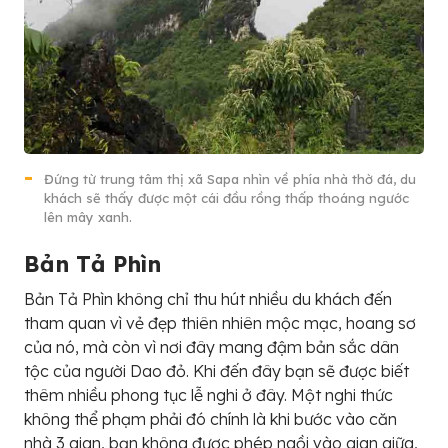
Đứng từ trung tâm thị xã Sapa nhìn về phía nhà thờ đá, du
khách sẽ thấy được một cái đầu rồng thấp thoáng ngước
lên mây xanh.
Bản Tả Phìn
Bản Tả Phìn không chỉ thu hút nhiều du khách đến
tham quan vì vẻ đẹp thiên nhiên mộc mạc, hoang sơ
của nó, mà còn vì nơi đây mang đậm bản sắc dân
tộc của người Dao đỏ. Khi đến đây bạn sẽ được biết
thêm nhiều phong tục lễ nghi ở đây. Một nghi thức
không thể phạm phải đó chính là khi bước vào căn
nhà 3 gian, bạn không được phép ngồi vào gian giữa,