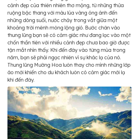
cảnh đẹp của thiên nhiên thơ mộng, từ những thửa
ruộng bậc thang với màu lúa vàng óng ánh đến
những dòng suối, nước chảy trong vắt giữa một
khoảng trời mênh mông lộng gió. Bước chân vào
thung lũng bạn sẽ có cảm giác như đang lạc vào một
chốn thần tiên với nhiều cảnh đẹp chưa bao giờ được
tận mắt nhìn thấy. Khi đến đây vào từng mùa trong
năm, bạn sẽ phải ngạc nhiên vì sự khác lạ của nó.
Thung lũng Mường Hoa luôn thay cho mình những lớp
áo mới khiến cho du khách luôn có cảm giác mới lạ
khi đến đây.