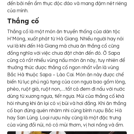
đến bởi nền ẩm thực độc đáo và mang đậm nét riêng
của mình.
Thắng cố
Thắng cố là một món ăn truyền thống của dân tộc
H’Mông, xuất phát từ Hà Giang. Nhiều người hay nói
vui là khi đến Hà Giang mà chưa ăn thắng cố cũng
đồng nghĩa với việc chưa đặt chân đến đó. Ở Sapa
cũng có rất nhiều vùng nấu món ăn này, tuy nhiên để
thưởng thức được thắng cố ngon nhất vẫn là vùng
Bắc Hà thuộc Sapa – Lào Cai. Món ăn này được chế
biến từ lục phủ ngũ tạng của con ngựa bao gồm lòng,
phèo, ruột già, ruột non,….tất cả đem đi nấu với nước
dùng từ xương ngựa, tiết ngựa. Mùi của thắng cố khá
hôi nhưng khi ăn lại có vị bùi và hơi đắng. Khi ăn thắng
cố bạn đừng quên nhâm nhi cùng bình rượu Bắc Hà
hay San Lùng. Loại rượu này cũng là một đặc trưng
của vùng đồi núi, nó có mùi thơm, vị hơi nồng và ấm.