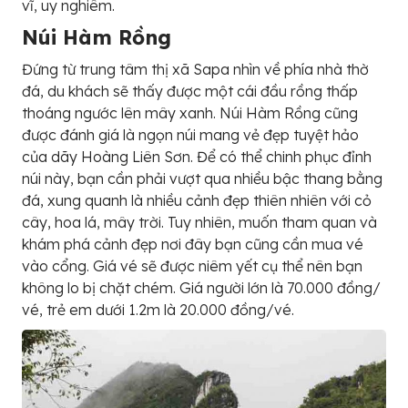
vĩ, uy nghiêm.
Núi Hàm Rồng
Đứng từ trung tâm thị xã Sapa nhìn về phía nhà thờ
đá, du khách sẽ thấy được một cái đầu rồng thấp
thoáng ngước lên mây xanh. Núi Hàm Rồng cũng
được đánh giá là ngọn núi mang vẻ đẹp tuyệt hảo
của dãy Hoàng Liên Sơn. Để có thể chinh phục đỉnh
núi này, bạn cần phải vượt qua nhiều bậc thang bằng
đá, xung quanh là nhiều cảnh đẹp thiên nhiên với cỏ
cây, hoa lá, mây trời. Tuy nhiên, muốn tham quan và
khám phá cảnh đẹp nơi đây bạn cũng cần mua vé
vào cổng. Giá vé sẽ được niêm yết cụ thể nên bạn
không lo bị chặt chém. Giá người lớn là 70.000 đồng/
vé, trẻ em dưới 1.2m là 20.000 đồng/vé.