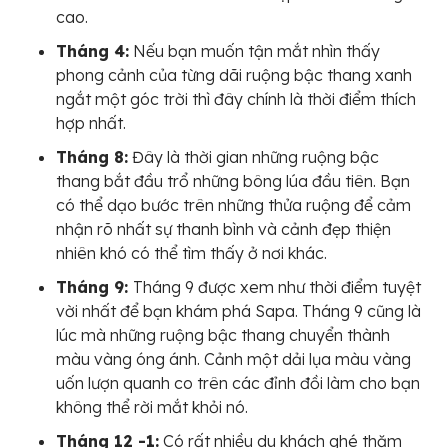
cao.
Tháng 4:
Nếu bạn muốn tận mắt nhìn thấy
phong cảnh của từng dãi ruộng bậc thang xanh
ngắt một góc trời thì đây chính là thời điểm thích
hợp nhất.
Tháng 8:
Đây là thời gian những ruộng bậc
thang bắt đầu trổ những bông lúa đầu tiên. Bạn
có thể dạo bước trên những thửa ruộng để cảm
nhận rõ nhất sự thanh bình và cảnh đẹp thiện
nhiên khó có thể tìm thấy ở nơi khác.
Tháng 9:
Tháng 9 được xem như thời điểm tuyệt
vời nhất để bạn khám phá Sapa. Tháng 9 cũng là
lúc mà những ruộng bậc thang chuyển thành
màu vàng óng ánh. Cảnh một dải lụa màu vàng
uốn lượn quanh co trên các đỉnh đồi làm cho bạn
không thể rời mắt khỏi nó.
Tháng 12 -1:
Có rất nhiều du khách ghé thăm