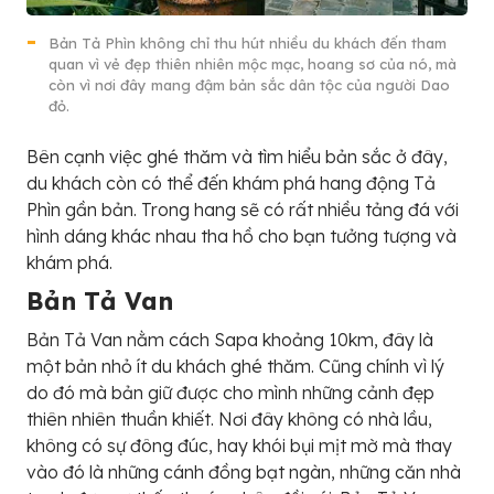
Bản Tả Phìn không chỉ thu hút nhiều du khách đến tham
quan vì vẻ đẹp thiên nhiên mộc mạc, hoang sơ của nó, mà
còn vì nơi đây mang đậm bản sắc dân tộc của người Dao
đỏ.
Bên cạnh việc ghé thăm và tìm hiểu bản sắc ở đây,
du khách còn có thể đến khám phá hang động Tả
Phìn gần bản. Trong hang sẽ có rất nhiều tảng đá với
hình dáng khác nhau tha hồ cho bạn tưởng tượng và
khám phá.
Bản Tả Van
Bản Tả Van nằm cách Sapa khoảng 10km, đây là
một bản nhỏ ít du khách ghé thăm. Cũng chính vì lý
do đó mà bản giữ được cho mình những cảnh đẹp
thiên nhiên thuần khiết. Nơi đây không có nhà lầu,
không có sự đông đúc, hay khói bụi mịt mờ mà thay
vào đó là những cánh đồng bạt ngàn, những căn nhà