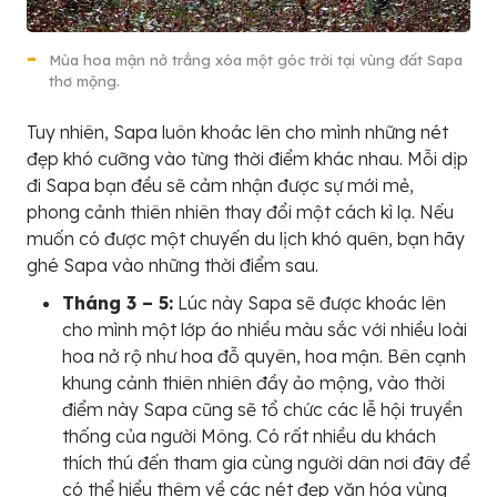
Mùa hoa mận nở trắng xóa một góc trời tại vùng đất Sapa
thơ mộng.
Tuy nhiên, Sapa luôn khoác lên cho mình những nét
đẹp khó cưỡng vào từng thời điểm khác nhau. Mỗi dịp
đi Sapa bạn đều sẽ cảm nhận được sự mới mẻ,
phong cảnh thiên nhiên thay đổi một cách kì lạ. Nếu
muốn có được một chuyến du lịch khó quên, bạn hãy
ghé Sapa vào những thời điểm sau.
Tháng 3 – 5:
Lúc này Sapa sẽ được khoác lên
cho mình một lớp áo nhiều màu sắc với nhiều loài
hoa nở rộ như hoa đỗ quyên, hoa mận. Bên cạnh
khung cảnh thiên nhiên đầy ảo mộng, vào thời
điểm này Sapa cũng sẽ tổ chức các lễ hội truyền
thống của người Mông. Có rất nhiều du khách
thích thú đến tham gia cùng người dân nơi đây để
có thể hiểu thêm về các nét đẹp văn hóa vùng