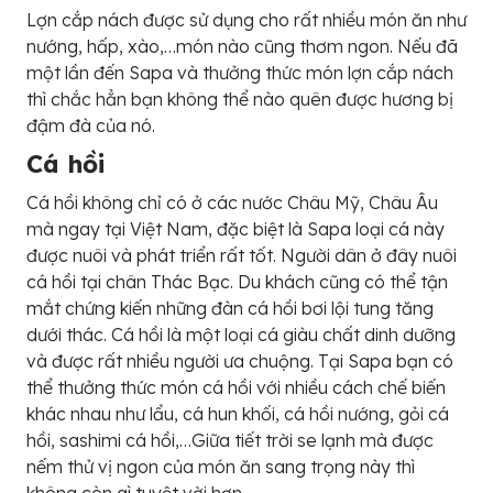
Lợn cắp nách được sử dụng cho rất nhiều món ăn như
nướng, hấp, xào,…món nào cũng thơm ngon. Nếu đã
một lần đến Sapa và thưởng thức món lợn cắp nách
thì chắc hẳn bạn không thể nào quên được hương bị
đậm đà của nó.
Cá hồi
Cá hồi không chỉ có ở các nước Châu Mỹ, Châu Âu
mà ngay tại Việt Nam, đặc biệt là Sapa loại cá này
được nuôi và phát triển rất tốt. Người dân ở đây nuôi
cá hồi tại chân Thác Bạc. Du khách cũng có thể tận
mắt chứng kiến những đàn cá hồi bơi lội tung tăng
dưới thác. Cá hồi là một loại cá giàu chất dinh dưỡng
và được rất nhiều người ưa chuộng. Tại Sapa bạn có
thể thưởng thức món cá hồi với nhiều cách chế biến
khác nhau như lẩu, cá hun khối, cá hồi nướng, gỏi cá
hồi, sashimi cá hồi,…Giữa tiết trời se lạnh mà được
nếm thử vị ngon của món ăn sang trọng này thì