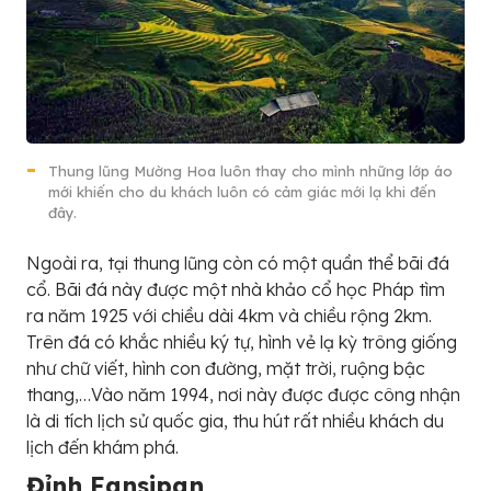
Thung lũng Mường Hoa luôn thay cho mình những lớp áo
mới khiến cho du khách luôn có cảm giác mới lạ khi đến
đây.
Ngoài ra, tại thung lũng còn có một quần thể bãi đá
cổ. Bãi đá này được một nhà khảo cổ học Pháp tìm
ra năm 1925 với chiều dài 4km và chiều rộng 2km.
Trên đá có khắc nhiều ký tự, hình vẻ lạ kỳ trông giống
như chữ viết, hình con đường, mặt trời, ruộng bậc
thang,…Vào năm 1994, nơi này được được công nhận
là di tích lịch sử quốc gia, thu hút rất nhiều khách du
lịch đến khám phá.
Đỉnh Fansipan