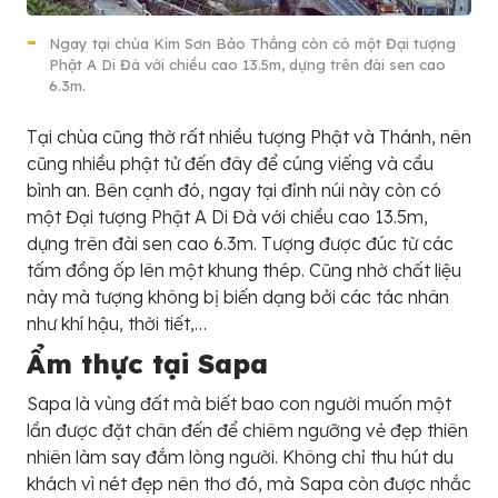
Ngay tại chùa Kim Sơn Bảo Thắng còn có một Đại tượng
Phật A Di Đà với chiều cao 13.5m, dựng trên đài sen cao
6.3m.
Tại chùa cũng thờ rất nhiều tượng Phật và Thánh, nên
cũng nhiều phật tử đến đây để cúng viếng và cầu
bình an. Bên cạnh đó, ngay tại đỉnh núi này còn có
một Đại tượng Phật A Di Đà với chiều cao 13.5m,
dựng trên đài sen cao 6.3m. Tượng được đúc từ các
tấm đồng ốp lên một khung thép. Cũng nhờ chất liệu
này mà tượng không bị biến dạng bởi các tác nhân
như khí hậu, thời tiết,…
Ẩm thực tại Sapa
Sapa là vùng đất mà biết bao con người muốn một
lần được đặt chân đến để chiêm ngưỡng vẻ đẹp thiên
nhiên làm say đắm lòng người. Không chỉ thu hút du
khách vì nét đẹp nên thơ đó, mà Sapa còn được nhắc