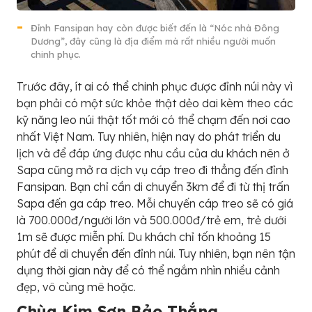
Đỉnh Fansipan hay còn được biết đến là “Nóc nhà Đông
Dương”, đây cũng là địa điểm mà rất nhiều người muốn
chinh phục.
Trước đây, ít ai có thể chinh phục được đỉnh núi này vì
bạn phải có một sức khỏe thật dẻo dai kèm theo các
kỹ năng leo núi thật tốt mới có thể chạm đến nơi cao
nhất Việt Nam. Tuy nhiên, hiện nay do phát triển du
lịch và để đáp ứng được nhu cầu của du khách nên ở
Sapa cũng mở ra dịch vụ cáp treo đi thẳng đến đỉnh
Fansipan. Bạn chỉ cần di chuyển 3km để đi từ thị trấn
Sapa đến ga cáp treo. Mỗi chuyến cáp treo sẽ có giá
là 700.000đ/người lớn và 500.000đ/trẻ em, trẻ dưới
1m sẽ được miễn phí. Du khách chỉ tốn khoảng 15
phút để di chuyển đến đỉnh núi. Tuy nhiên, bạn nên tận
dụng thời gian này để có thể ngắm nhìn nhiều cảnh
đẹp, vô cùng mê hoặc.
Chùa Kim Sơn Bảo Thắng