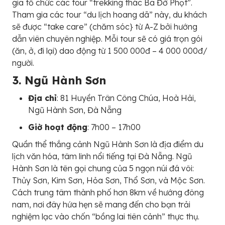
gia tổ chức các tour “trekking thác Ba Đờ Phọt”.
Tham gia các tour “du lịch hoang dã” này, du khách
sẽ được “take care” (chăm sóc} từ A-Z bởi hướng
dẫn viên chuyên nghiệp. Mỗi tour sẽ có giá trọn gói
(ăn, ở, đi lại) dao động từ 1 500 000đ – 4 000 000đ/
người.
3. Ngũ Hành Sơn
Địa chỉ
: 81 Huyền Trân Công Chúa, Hoà Hải,
Ngũ Hành Sơn, Đà Nẵng
Giờ hoạt động
: 7h00 – 17h00
Quần thể thắng cảnh Ngũ Hành Sơn là địa điểm du
lịch văn hóa, tâm linh nổi tiếng tại Đà Nẵng. Ngũ
Hành Sơn là tên gọi chung của 5 ngọn núi đá vôi:
Thủy Sơn, Kim Sơn, Hỏa Sơn, Thổ Sơn, và Mộc Sơn.
Cách trung tâm thành phố hơn 8km về hướng đông
nam, nơi đây hứa hẹn sẽ mang đến cho bạn trải
nghiệm lạc vào chốn “bồng lai tiên cảnh” thực thụ.