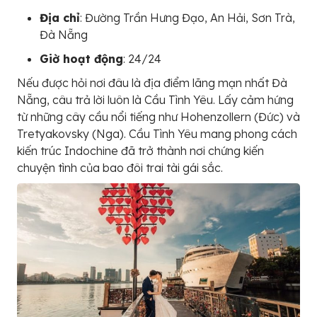
Địa chỉ
: Đường Trần Hưng Đạo, An Hải, Sơn Trà,
Đà Nẵng
Giờ hoạt động
: 24/24
Nếu được hỏi nơi đâu là địa điểm lãng mạn nhất Đà
Nẵng, câu trả lời luôn là Cầu Tình Yêu. Lấy cảm hứng
từ những cây cầu nổi tiếng như Hohenzollern (Đức) và
Tretyakovsky (Nga). Cầu Tình Yêu mang phong cách
kiến trúc Indochine đã trở thành nơi chứng kiến
chuyện tình của bao đôi trai tài gái sắc.