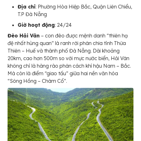
Địa chỉ
: Phường Hòa Hiệp Bắc, Quận Liên Chiểu,
T.P Đà Nẵng
Giờ hoạt động
: 24/24
Đèo Hải Vân
– con đèo được mệnh danh “thiên hạ
đệ nhất hùng quan” là ranh rới phân chia tỉnh Thừa
Thiên – Huế và thành phố Đà Nẵng. Dài khoảng
20km, cao hơn 500m so với mực nước biển, Hải Vân
không chỉ là hàng rào phân cách khí hậu Nam – Bắc.
Mà còn là điểm “giao tấu” giữa hai nền văn hóa
“Sông Hồng – Chàm Cổ”.