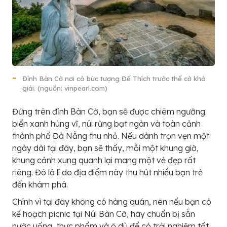
Đỉnh Bàn Cờ nơi có bức tượng Đế Thích trước thế cờ khó
giải. (nguồn: vinpearl.com)
Đứng trên đỉnh Bàn Cờ, bạn sẽ được chiêm ngưỡng
biển xanh hùng vĩ, núi rừng bạt ngàn và toàn cảnh
thành phố Đà Nẵng thu nhỏ. Nếu dành trọn vẹn một
ngày dài tại đây, bạn sẽ thấy, mỗi một khung giờ,
khung cảnh xung quanh lại mang một vẻ đẹp rất
riêng. Đó là lí do địa điểm này thu hút nhiều bạn trẻ
đến khám phá.
Chính vì tại đây không có hàng quán, nên nếu bạn có
kế hoạch picnic tại Núi Bàn Cờ, hãy chuẩn bị sẵn
nước uống, thực phẩm và ô dù để có trải nghiệm tốt