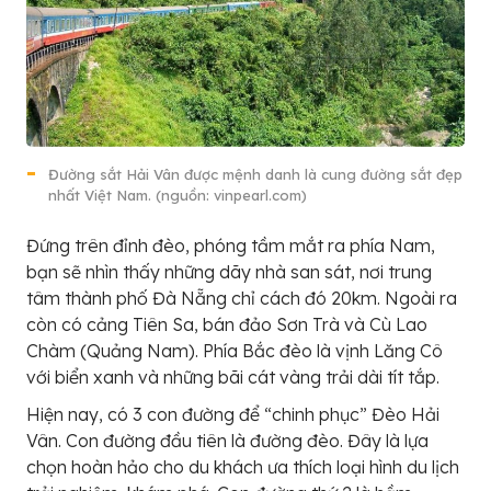
Đường sắt Hải Vân được mệnh danh là cung đường sắt đẹp
nhất Việt Nam. (nguồn: vinpearl.com)
Đứng trên đỉnh đèo, phóng tầm mắt ra phía Nam,
bạn sẽ nhìn thấy những dãy nhà san sát, nơi trung
tâm thành phố Đà Nẵng chỉ cách đó 20km. Ngoài ra
còn có cảng Tiên Sa, bán đảo Sơn Trà và Cù Lao
Chàm (Quảng Nam). Phía Bắc đèo là vịnh Lăng Cô
với biển xanh và những bãi cát vàng trải dài tít tắp.
Hiện nay, có 3 con đường để “chinh phục” Đèo Hải
Vân. Con đường đầu tiên là đường đèo. Đây là lựa
chọn hoàn hảo cho du khách ưa thích loại hình du lịch