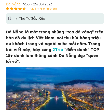
Đà Nẵng
9:55 - 25/05/2023
4.6/5 - (75 bình chọn)
Thứ Tự Sắp Xếp
Đà Nẵng là một trong những “tọa độ vàng” trên
bản đồ du lịch Việt Nam, nơi thu hút hàng triệu
du khách trong và ngoài nước mỗi năm. Trong
bài viết này, hãy cùng
2Trip
“điểm danh” TOP
15+ danh lam thắng cảnh Đà Nẵng đẹp “quên
lối về”.