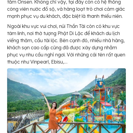
tắm Onsen. Không chỉ vậy, tại đây còn có hệ thống
công viên nước đồ sộ, và hàng loạt trò chơi cảm giác
mạnh phục vụ du khách, đặc biệt là thanh thiếu niên.
Ngoài khu vực vui chơi, núi Thần Tài còn có khu vực
tâm linh, nơi thờ tượng Phật Di Lặc để khách du lịch
viếng thăm, cầu tài lộc. Bên cạnh đó, nhiều nhà hàng,
khách sạn cao cấp cũng đã được xây dựng nhằm
phục vụ nhu cầu nghỉ ngơi. Với những cái tên rất quen
thuộc như Vinpearl, Ebisu,…