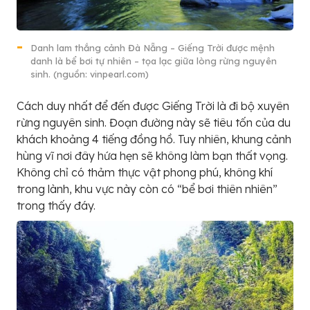
Danh lam thắng cảnh Đà Nẵng – Giếng Trời được mệnh
danh là bể bơi tự nhiên – tọa lạc giữa lòng rừng nguyên
sinh. (nguồn: vinpearl.com)
Cách duy nhất để đến được Giếng Trời là đi bộ xuyên
rừng nguyên sinh. Đoạn đường này sẽ tiêu tốn của du
khách khoảng 4 tiếng đồng hồ. Tuy nhiên, khung cảnh
hùng vĩ nơi đây hứa hẹn sẽ không làm bạn thất vọng.
Không chỉ có thảm thực vật phong phú, không khí
trong lành, khu vực này còn có “bể bơi thiên nhiên”
trong thấy đáy.