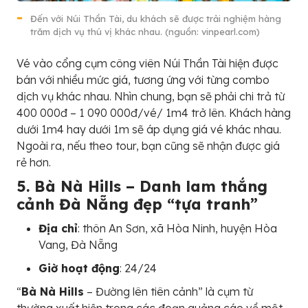
Đến với Núi Thần Tài, du khách sẽ được trải nghiệm hàng
trăm dịch vụ thú vị khác nhau. (nguồn: vinpearl.com)
Vé vào cổng cụm công viên Núi Thần Tài hiện được
bán với nhiều mức giá, tương ứng với từng combo
dịch vụ khác nhau. Nhìn chung, bạn sẽ phải chi trả từ
400 000đ – 1 090 000đ/vé/ 1m4 trở lên. Khách hàng
dưới 1m4 hay dưới 1m sẽ áp dụng giá vé khác nhau.
Ngoài ra, nếu theo tour, bạn cũng sẽ nhận được giá
rẻ hơn.
5. Bà Nà Hills – Danh lam thắng
cảnh Đà Nẵng đẹp “tựa tranh”
Địa chỉ
: thôn An Sơn, xã Hòa Ninh, huyện Hòa
Vang, Đà Nẵng
Giờ hoạt động
: 24/24
“
Bà Nà Hills
– Đường lên tiên cảnh” là cụm từ
thường xuất hiện trong các đoạn quảng cáo về một