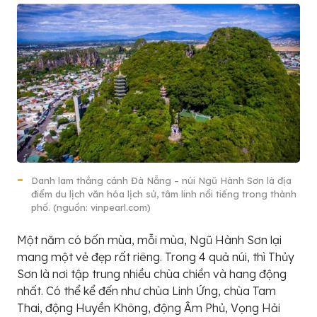
Danh lam thắng cảnh Đà Nẵng – núi Ngũ Hành Sơn là địa
điểm du lịch văn hóa lịch sử, tâm linh nổi tiếng trong thành
phố. (nguồn: vinpearl.com)
Một năm có bốn mùa, mỗi mùa, Ngũ Hành Sơn lại
mang một vẻ đẹp rất riêng. Trong 4 quả núi, thì Thủy
Sơn là nơi tập trung nhiều chùa chiền và hang động
nhất. Có thể kể đến như chùa Linh Ứng, chùa Tam
Thai, động Huyền Không, động Âm Phủ, Vọng Hải