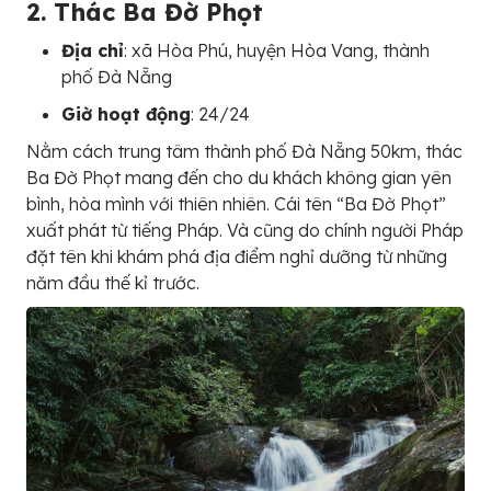
2. Thác Ba Đờ Phọt
Địa chỉ
: xã Hòa Phú, huyện Hòa Vang, thành
phố Đà Nẵng
Giờ hoạt động
: 24/24
Nằm cách trung tâm thành phố Đà Nẵng 50km, thác
Ba Đờ Phọt mang đến cho du khách không gian yên
bình, hòa mình với thiên nhiên. Cái tên “Ba Đờ Phọt”
xuất phát từ tiếng Pháp. Và cũng do chính người Pháp
đặt tên khi khám phá địa điểm nghỉ dưỡng từ những
năm đầu thế kỉ trước.