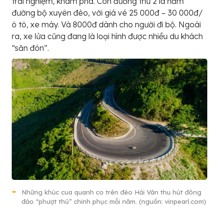
trải nghiệm, khám phá. Con đường thứ 2 là hầm
đường bộ xuyên đèo, với giá vé 25 000đ – 30 000đ/
ô tô, xe máy. Và 8000đ dành cho người đi bộ. Ngoài
ra, xe lửa cũng đang là loại hình được nhiều du khách
“săn đón”.
Những khúc cua quanh co trên đèo Hải Vân thu hút đông
đảo “phượt thủ” chinh phục mỗi năm. (nguồn: vinpearl.com)