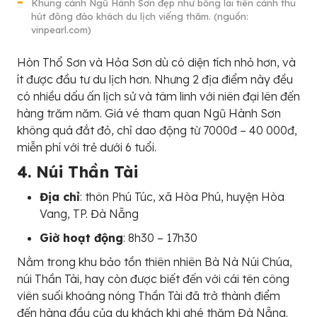
Khung cảnh Ngũ Hành Sơn đẹp như bồng lai tiên cảnh thu
hút đông đảo khách du lịch viếng thăm. (nguồn:
vinpearl.com)
Hòn Thổ Sơn và Hỏa Sơn dù có diện tích nhỏ hơn, và
ít được đầu tư du lịch hơn. Nhưng 2 địa điểm này đều
có nhiều dấu ấn lịch sử và tâm linh với niên đại lên đến
hàng trăm năm. Giá vé tham quan Ngũ Hành Sơn
không quá đắt đỏ, chỉ dao động từ 7000đ – 40 000đ,
miễn phí với trẻ dưới 6 tuổi.
4. Núi Thần Tài
Địa chỉ
: thôn Phú Túc, xã Hòa Phú, huyện Hòa
Vang, TP. Đà Nẵng
Giờ hoạt động
: 8h30 – 17h30
Nằm trong khu bảo tồn thiên nhiên Bà Nà Núi Chúa,
núi Thần Tài, hay còn được biết đến với cái tên công
viên suối khoáng nóng Thần Tài đã trở thành điểm
đến hàng đầu của du khách khi ghé thăm Đà Nẵng.