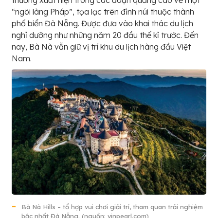
“ngôi làng Pháp”, tọa lạc trên đỉnh núi thuộc thành
phố biển Đà Nẵng. Được đưa vào khai thác du lịch
nghỉ dưỡng như những năm 20 đầu thế kỉ trước. Đến
nay, Bà Nà vẫn giữ vị trí khu du lịch hàng đầu Việt
Nam.
Bà Nà Hills – tổ hợp vui chơi giải trí, tham quan trải nghiệm
bậc nhất Đà Nẵng. (nguồn: vinpearl.com)