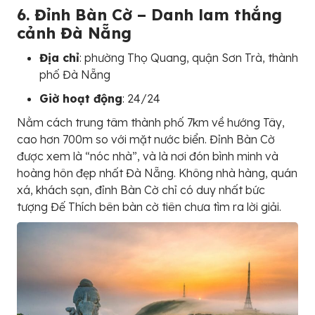
6. Đỉnh Bàn Cờ – Danh lam thắng
cảnh Đà Nẵng
Địa chỉ
: phường Thọ Quang, quận Sơn Trà, thành
phố Đà Nẵng
Giờ hoạt động
: 24/24
Nằm cách trung tâm thành phố 7km về hướng Tây,
cao hơn 700m so với mặt nước biển. Đỉnh Bàn Cờ
được xem là “nóc nhà”, và là nơi đón bình minh và
hoàng hôn đẹp nhất Đà Nẵng. Không nhà hàng, quán
xá, khách sạn, đỉnh Bàn Cờ chỉ có duy nhất bức
tượng Đế Thích bên bàn cờ tiên chưa tìm ra lời giải.