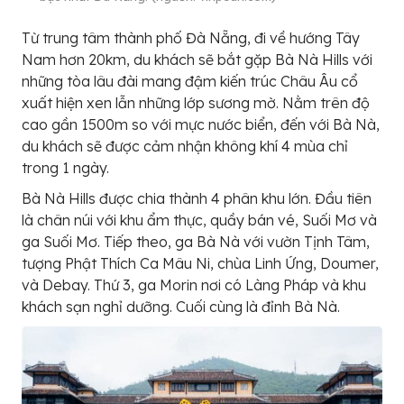
Từ trung tâm thành phố Đà Nẵng, đi về hướng Tây
Nam hơn 20km, du khách sẽ bắt gặp Bà Nà Hills với
những tòa lâu đài mang đậm kiến trúc Châu Âu cổ
xuất hiện xen lẫn những lớp sương mờ. Nằm trên độ
cao gần 1500m so với mực nước biển, đến với Bà Nà,
du khách sẽ được cảm nhận không khí 4 mùa chỉ
trong 1 ngày.
Bà Nà Hills được chia thành 4 phân khu lớn. Đầu tiên
là chân núi với khu ẩm thực, quầy bán vé, Suối Mơ và
ga Suối Mơ. Tiếp theo, ga Bà Nà với vườn Tịnh Tâm,
tượng Phật Thích Ca Mâu Ni, chùa Linh Ứng, Doumer,
và Debay. Thứ 3, ga Morin nơi có Làng Pháp và khu
khách sạn nghỉ dưỡng. Cuối cùng là đỉnh Bà Nà.