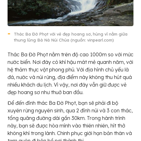
Thác Ba Đờ Phọt với vẻ đẹp hoang sơ, hùng vĩ nằm giữa
thung lũng Bà Nà Núi Chúa (nguồn: vinpearl.com)
Thác Ba Đờ Phọt nằm trên độ cao 1000m so với mức
nước biển. Nơi đây có khí hậu mát mẻ quanh năm, với
hệ thảm thực vật phong phú. Với địa hỉnh chủ yếu là
đá, nước và núi rừng, địa điểm này không thu hút quá
nhiều khách du lịch. Vì vậy, nơi đây vẫn giữ được vẻ
đẹp hoang sơ như thuở ban đầu.
Để đến đỉnh thác Ba Đờ Phọt, bạn sẽ phải đi bộ
xuyên rừng nguyên sinh, qua 2 đỉnh núi và 3 con thác,
tổng quãng đường dài gần 30km. Trong hành trình
này, bạn sẽ được hòa mình vào thiên nhiên, hít thở
không khí trong lành. Chinh phục giới hạn bản thân và
tạm quên đi bộn bề nơi thành thị.