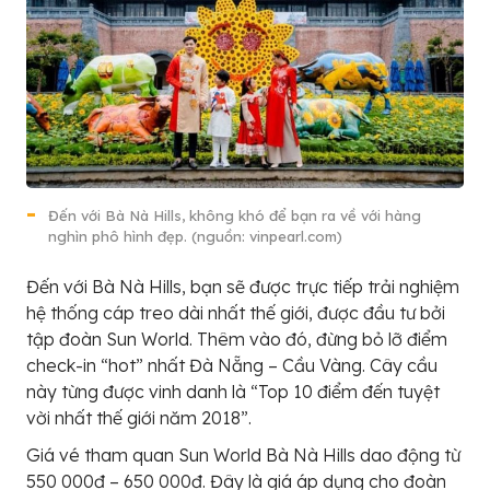
Đến với Bà Nà Hills, không khó để bạn ra về với hàng
nghìn phô hình đẹp. (nguồn: vinpearl.com)
Đến với Bà Nà Hills, bạn sẽ được trực tiếp trải nghiệm
hệ thống cáp treo dài nhất thế giới, được đầu tư bởi
tập đoàn Sun World. Thêm vào đó, đừng bỏ lỡ điểm
check-in “hot” nhất Đà Nẵng – Cầu Vàng. Cây cầu
này từng được vinh danh là “Top 10 điểm đến tuyệt
vời nhất thế giới năm 2018”.
Giá vé tham quan Sun World Bà Nà Hills dao động từ
550 000đ – 650 000đ. Đây là giá áp dụng cho đoàn