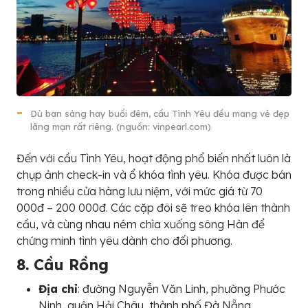
Dù ban sáng hay buổi đêm, cầu Tình Yêu đều mang vẻ đẹp
lãng mạn rất riêng. (nguồn: vinpearl.com)
Đến với cầu Tình Yêu, hoạt động phổ biến nhất luôn là
chụp ảnh check-in và ổ khóa tình yêu. Khóa được bán
trong nhiều cửa hàng lưu niệm, với mức giá từ 70
000đ – 200 000đ. Các cặp đôi sẽ treo khóa lên thành
cầu, và cùng nhau ném chìa xuống sông Hàn để
chứng minh tình yêu dành cho đối phương.
8. Cầu Rồng
Địa chỉ
: đường Nguyễn Văn Linh, phường Phước
Ninh, quận Hải Châu, thành phố Đà Nẵng