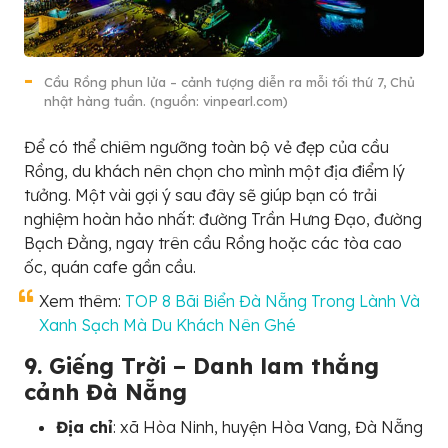
Cầu Rồng phun lửa – cảnh tượng diễn ra mỗi tối thứ 7, Chủ
nhật hàng tuần. (nguồn: vinpearl.com)
Để có thể chiêm ngưỡng toàn bộ vẻ đẹp của cầu
Rồng, du khách nên chọn cho mình một địa điểm lý
tưởng. Một vài gợi ý sau đây sẽ giúp bạn có trải
nghiệm hoàn hảo nhất: đường Trần Hưng Đạo, đường
Bạch Đằng, ngay trên cầu Rồng hoặc các tòa cao
ốc, quán cafe gần cầu.
Xem thêm:
TOP 8 Bãi Biển Đà Nẵng Trong Lành Và
Xanh Sạch Mà Du Khách Nên Ghé
9. Giếng Trời – Danh lam thắng
cảnh Đà Nẵng
Địa chỉ
: xã Hòa Ninh, huyện Hòa Vang, Đà Nẵng